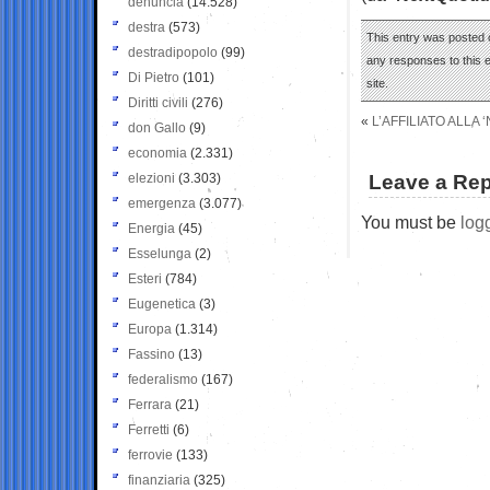
denuncia
(14.528)
destra
(573)
This entry was posted 
destradipopolo
(99)
any responses to this 
Di Pietro
(101)
site.
Diritti civili
(276)
«
L’AFFILIATO ALLA
don Gallo
(9)
economia
(2.331)
elezioni
(3.303)
Leave a Rep
emergenza
(3.077)
You must be
log
Energia
(45)
Esselunga
(2)
Esteri
(784)
Eugenetica
(3)
Europa
(1.314)
Fassino
(13)
federalismo
(167)
Ferrara
(21)
Ferretti
(6)
ferrovie
(133)
finanziaria
(325)