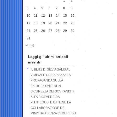
1
2
3
4
5
6
7
8
9
10
11
12
13
14
15
16
17
18
19
20
21
22
23
24
25
26
27
28
29
30
31
« Lug
Leggi gli ultimi articoli
inseriti
IL BLITZ DI SILVIA SALIS AL
VIMINALE CHE SPIAZZA LA
PROPAGANDA SULLA
“PERCEZIONE” DI IN-
SICUREZZA DEI SOVRANISTI:
SI FA RICEVERE DA
PIANTEDOSI E OTTIENE LA
COLLABORAZIONE DEL
MINISTRO SENZA CEDERE SU