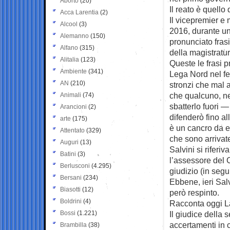
Aborto
(20)
Il reato è quello 
Acca Larentia
(2)
Il vicepremier e 
Alcool
(3)
2016, durante u
Alemanno
(150)
pronunciato frasi
Alfano
(315)
della magistratur
Alitalia
(123)
Queste le frasi p
Ambiente
(341)
Lega Nord nel f
AN
(210)
stronzi che mal 
che qualcuno, ne
Animali
(74)
sbatterlo fuori —
Arancioni
(2)
difenderò fino al
arte
(175)
è un cancro da es
Attentato
(329)
che sono arrivate
Auguri
(13)
Salvini si riferi
Batini
(3)
l’assessore del Ca
Berlusconi
(4.295)
giudizio (in segu
Bersani
(234)
Ebbene, ieri Salv
Biasotti
(12)
però respinto.
Boldrini
(4)
Racconta oggi L
Bossi
(1.221)
Il giudice della
accertamenti in c
Brambilla
(38)