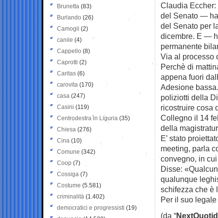
Claudia Eccher: 
Brunetta
(83)
del Senato — ha 
Burlando
(26)
del Senato per la
Camogli
(2)
dicembre. E — h
canile
(4)
permanente bilan
Cappello
(8)
Via al processo 
Caprotti
(2)
Perchè di mattina
Caritas
(6)
appena fuori dal
carovita
(170)
Adesione bassa. N
casa
(247)
poliziotti della
ricostruire cosa
Casini
(119)
Collegno il 14 fe
Centrodestra in Liguria
(35)
della magistratur
Chiesa
(276)
E’ stato proietta
Cina
(10)
meeting, parla coi
Comune
(342)
convegno, in cui
Coop
(7)
Disse: «Qualcuno
Cossiga
(7)
qualunque leghi
Costume
(5.581)
schifezza che è 
criminalità
(1.402)
Per il suo legale
democratici e progressisti
(19)
(da “
NextQuotid