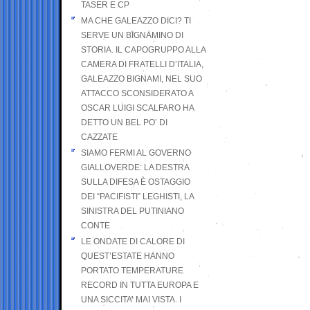
TASER E CP
MA CHE GALEAZZO DICI? TI
SERVE UN BIGNAMINO DI
STORIA. IL CAPOGRUPPO ALLA
CAMERA DI FRATELLI D’ITALIA,
GALEAZZO BIGNAMI, NEL SUO
ATTACCO SCONSIDERATO A
OSCAR LUIGI SCALFARO HA
DETTO UN BEL PO’ DI
CAZZATE
SIAMO FERMI AL GOVERNO
GIALLOVERDE: LA DESTRA
SULLA DIFESA È OSTAGGIO
DEI “PACIFISTI” LEGHISTI, LA
SINISTRA DEL PUTINIANO
CONTE
LE ONDATE DI CALORE DI
QUEST’ESTATE HANNO
PORTATO TEMPERATURE
RECORD IN TUTTA EUROPA E
UNA SICCITA’ MAI VISTA. I