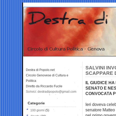
SALVINI IN
Destra di Popolo.net
SCAPPARE 
Circolo Genovese di Cultura e
Politica
IL GIUDICE HA
Diretto da Riccardo Fucile
SENATO E NES
Scrivici: destradipopolo@gmail.com
CONVOCATA P
Categorie
Ieri doveva cele
senatore Matteo
100 giorni
(5)
nel primo gover