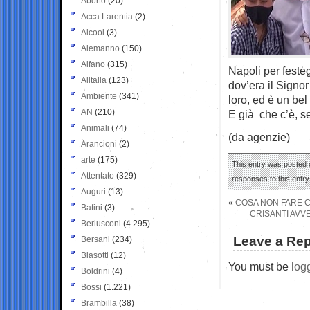
Aborto
(20)
Acca Larentia
(2)
Alcool
(3)
Alemanno
(150)
Alfano
(315)
Napoli per festeg
Alitalia
(123)
dov’era il Signo
Ambiente
(341)
loro, ed è un bel
AN
(210)
E già che c’è, s
Animali
(74)
(da agenzie)
Arancioni
(2)
arte
(175)
This entry was posted o
Attentato
(329)
responses to this entr
Auguri
(13)
«
COSA NON FARE C
Batini
(3)
CRISANTI AVVE
Berlusconi
(4.295)
Leave a Rep
Bersani
(234)
Biasotti
(12)
You must be
log
Boldrini
(4)
Bossi
(1.221)
Brambilla
(38)