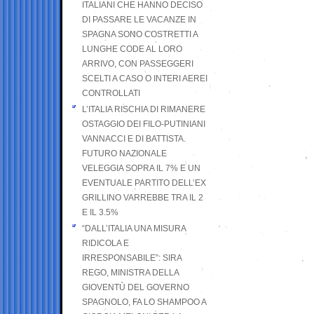
ITALIANI CHE HANNO DECISO
DI PASSARE LE VACANZE IN
SPAGNA SONO COSTRETTI A
LUNGHE CODE AL LORO
ARRIVO, CON PASSEGGERI
SCELTI A CASO O INTERI AEREI
CONTROLLATI
L’ITALIA RISCHIA DI RIMANERE
OSTAGGIO DEI FILO-PUTINIANI
VANNACCI E DI BATTISTA.
FUTURO NAZIONALE
VELEGGIA SOPRA IL 7% E UN
EVENTUALE PARTITO DELL’EX
GRILLINO VARREBBE TRA IL 2
E IL 3.5%
“DALL’ITALIA UNA MISURA
RIDICOLA E
IRRESPONSABILE”: SIRA
REGO, MINISTRA DELLA
GIOVENTÙ DEL GOVERNO
SPAGNOLO, FA LO SHAMPOO A