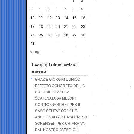
1
2
3
4
5
6
7
8
9
10
11
12
13
14
15
16
17
18
19
20
21
22
23
24
25
26
27
28
29
30
31
« Lug
Leggi gli ultimi articoli
inseriti
GRAZIE GIORGIA! L’UNICO
EFFETTO CONCRETO DELLA
CRISI DIPLOMATICA
SCATENATA DA MELONI
CONTRO SANCHEZ PER IL
CASO CEUTA? ORA CHE
ANCHE MADRID HA SOSPESO
SCHENGEN PER CHI ARRIVA
DAL NOSTRO PAESE, GLI