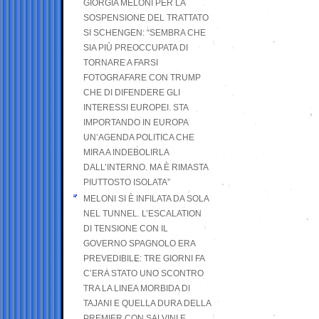
GIORGIA MELONI PER LA
SOSPENSIONE DEL TRATTATO
SI SCHENGEN: “SEMBRA CHE
SIA PIÙ PREOCCUPATA DI
TORNARE A FARSI
FOTOGRAFARE CON TRUMP
CHE DI DIFENDERE GLI
INTERESSI EUROPEI. STA
IMPORTANDO IN EUROPA
UN’AGENDA POLITICA CHE
MIRA A INDEBOLIRLA
DALL’INTERNO. MA È RIMASTA
PIUTTOSTO ISOLATA”
MELONI SI È INFILATA DA SOLA
NEL TUNNEL. L’ESCALATION
DI TENSIONE CON IL
GOVERNO SPAGNOLO ERA
PREVEDIBILE: TRE GIORNI FA
C’ERA STATO UNO SCONTRO
TRA LA LINEA MORBIDA DI
TAJANI E QUELLA DURA DELLA
PREMIER CON SALVINI E