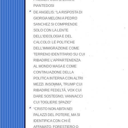
PIANTEDOSI
DE ANGELIS: “LA RISPOSTA DI
GIORGIA MELONI A PEDRO
SANCHEZ SI COMPRENDE
SOLO CON LA LENTE
DELL’IDEOLOGIA E DEL
CALCOLO: LE POLITICHE
DELL’IMMIGRAZIONE COME
TERRENO IDENTITARIO SU CUI
RIBADIRE L’APPARTENENZA
AL MONDO MAGA E COME
CONTINUAZIONE DELLA
POLITICA INTERNA CON ALTRI
MEZZI. INSOMMA, TRUMP CUI
RIBADIRE FEDELTÀ, VOX CUI
DARE SOSTEGNO, VANNACCI
CUI TOGLIERE SPAZIO”
“CRISTO NON ABITA NEI
PALAZZI DEL POTERE, MA SI
IDENTIFICA CON CHI È
AFFAMATO, FORESTIERO O