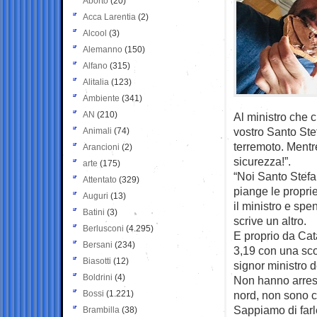
Aborto
(20)
Acca Larentia
(2)
Alcool
(3)
Alemanno
(150)
Alfano
(315)
Alitalia
(123)
Ambiente
(341)
AN
(210)
Al ministro che 
vostro Santo Stef
Animali
(74)
terremoto. Mentr
Arancioni
(2)
sicurezza!”.
arte
(175)
“Noi Santo Stefa
Attentato
(329)
piange le proprie
Auguri
(13)
il ministro e spe
Batini
(3)
scrive un altro.
Berlusconi
(4.295)
E proprio da Catan
Bersani
(234)
3,19 con una sco
Biasotti
(12)
signor ministro d
Boldrini
(4)
Non hanno arrest
Bossi
(1.221)
nord, non sono cr
Sappiamo di farl
Brambilla
(38)