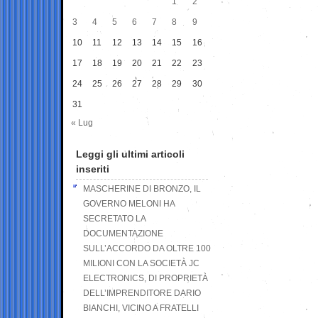
1
2
3
4
5
6
7
8
9
10
11
12
13
14
15
16
17
18
19
20
21
22
23
24
25
26
27
28
29
30
31
« Lug
Leggi gli ultimi articoli
inseriti
MASCHERINE DI BRONZO, IL
GOVERNO MELONI HA
SECRETATO LA
DOCUMENTAZIONE
SULL’ACCORDO DA OLTRE 100
MILIONI CON LA SOCIETÀ JC
ELECTRONICS, DI PROPRIETÀ
DELL’IMPRENDITORE DARIO
BIANCHI, VICINO A FRATELLI