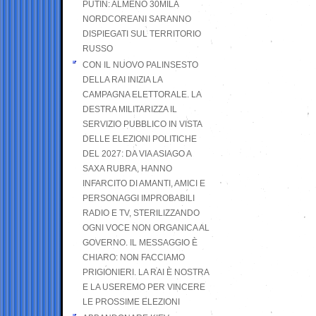
PUTIN: ALMENO 30MILA
NORDCOREANI SARANNO
DISPIEGATI SUL TERRITORIO
RUSSO
CON IL NUOVO PALINSESTO
DELLA RAI INIZIA LA
CAMPAGNA ELETTORALE. LA
DESTRA MILITARIZZA IL
SERVIZIO PUBBLICO IN VISTA
DELLE ELEZIONI POLITICHE
DEL 2027: DA VIA ASIAGO A
SAXA RUBRA, HANNO
INFARCITO DI AMANTI, AMICI E
PERSONAGGI IMPROBABILI
RADIO E TV, STERILIZZANDO
OGNI VOCE NON ORGANICA AL
GOVERNO. IL MESSAGGIO È
CHIARO: NON FACCIAMO
PRIGIONIERI. LA RAI È NOSTRA
E LA USEREMO PER VINCERE
LE PROSSIME ELEZIONI