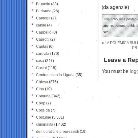
Brunetta
(83)
(da agenzie)
Burlando
(26)
Camogli
(2)
This entry was posted 
canile
(4)
any responses to this 
Cappello
(8)
site.
Caprotti
(2)
«
LA POLEMICA SUL
Caritas
(6)
PR
carovita
(170)
Leave a Rep
casa
(247)
Casini
(119)
You must be
log
Centrodestra in Liguria
(35)
Chiesa
(276)
Cina
(10)
Comune
(342)
Coop
(7)
Cossiga
(7)
Costume
(5.581)
criminalità
(1.402)
democratici e progressisti
(19)