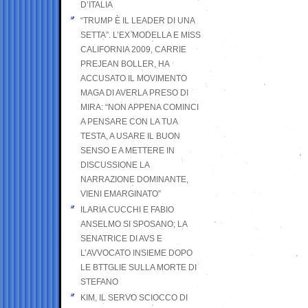
D’ITALIA
“TRUMP È IL LEADER DI UNA
SETTA”. L’EX MODELLA E MISS
CALIFORNIA 2009, CARRIE
PREJEAN BOLLER, HA
ACCUSATO IL MOVIMENTO
MAGA DI AVERLA PRESO DI
MIRA: “NON APPENA COMINCI
A PENSARE CON LA TUA
TESTA, A USARE IL BUON
SENSO E A METTERE IN
DISCUSSIONE LA
NARRAZIONE DOMINANTE,
VIENI EMARGINATO”
ILARIA CUCCHI E FABIO
ANSELMO SI SPOSANO; LA
SENATRICE DI AVS E
L’AVVOCATO INSIEME DOPO
LE BTTGLIE SULLA MORTE DI
STEFANO
KIM, IL SERVO SCIOCCO DI