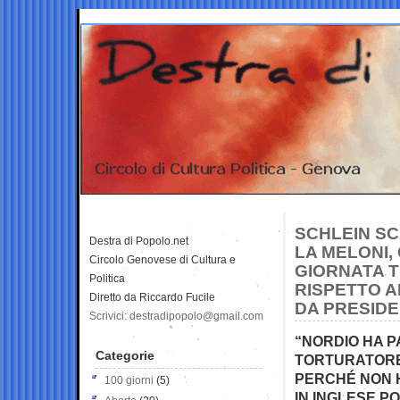
SCHLEIN SC
Destra di Popolo.net
LA MELONI,
Circolo Genovese di Cultura e
GIORNATA T
Politica
RISPETTO A
Diretto da Riccardo Fucile
DA PRESIDE
Scrivici: destradipopolo@gmail.com
“NORDIO HA P
Categorie
TORTURATORE.
PERCHÉ NON H
100 giorni
(5)
IN INGLESE P