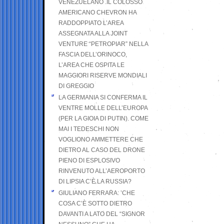
VENEZUELANO .IL COLOSSO
AMERICANO CHEVRON HA
RADDOPPIATO L’AREA
ASSEGNATA ALLA JOINT
VENTURE “PETROPIAR” NELLA
FASCIA DELL’ORINOCO,
L’AREA CHE OSPITA LE
MAGGIORI RISERVE MONDIALI
DI GREGGIO
LA GERMANIA SI CONFERMA IL
VENTRE MOLLE DELL’EUROPA
(PER LA GIOIA DI PUTIN). COME
MAI I TEDESCHI NON
VOGLIONO AMMETTERE CHE
DIETRO AL CASO DEL DRONE
PIENO DI ESPLOSIVO
RINVENUTO ALL’AEROPORTO
DI LIPSIA C’È LA RUSSIA?
GIULIANO FERRARA: ’CHE
COSA C’È SOTTO DIETRO
DAVANTI A LATO DEL “SIGNOR