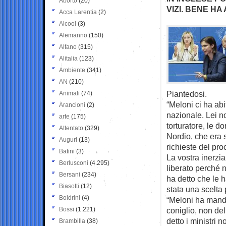
Aborto
(20)
VIZI. BENE H
Acca Larentia
(2)
Alcool
(3)
Alemanno
(150)
Alfano
(315)
Alitalia
(123)
Ambiente
(341)
AN
(210)
Piantedosi.
Animali
(74)
“Meloni ci ha abi
Arancioni
(2)
nazionale. Lei n
arte
(175)
torturatore, le 
Attentato
(329)
Nordio, che era s
Auguri
(13)
richieste del pr
Batini
(3)
La vostra inerzi
Berlusconi
(4.295)
liberato perché n
Bersani
(234)
ha detto che le 
Biasotti
(12)
stata una scelta 
Boldrini
(4)
“Meloni ha manda
Bossi
(1.221)
coniglio, non de
detto i ministri 
Brambilla
(38)