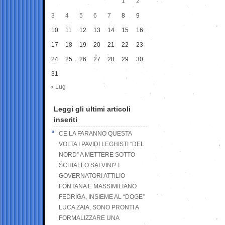
1
2
3
4
5
6
7
8
9
10
11
12
13
14
15
16
17
18
19
20
21
22
23
24
25
26
27
28
29
30
31
« Lug
Leggi gli ultimi articoli
inseriti
CE LA FARANNO QUESTA
VOLTA I PAVIDI LEGHISTI “DEL
NORD” A METTERE SOTTO
SCHIAFFO SALVINI? I
GOVERNATORI ATTILIO
FONTANA E MASSIMILIANO
FEDRIGA, INSIEME AL “DOGE”
LUCA ZAIA, SONO PRONTI A
FORMALIZZARE UNA