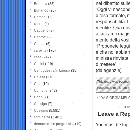
nel dibattito sul
Brunetta
(83)
“Oggi vi nasconde
Burlando
(26)
difesa formale, m
Camogli
(2)
responsabilità. L
canile
(4)
mentite. Qua dove
Cappello
(8)
attaccare i magis
Caprotti
(2)
merito della vostr
Caritas
(6)
“Proponete leggi
carovita
(170)
è che noi abbiam
casa
(247)
ministra rinviata
dimettere”.
Casini
(119)
(da agenzie)
Centrodestra in Liguria
(35)
Chiesa
(276)
This entry was posted o
Cina
(10)
responses to this entr
Comune
(342)
Coop
(7)
«
“DA GIORGIA MELO
Cossiga
(7)
IL GO
Costume
(5.581)
Leave a Rep
criminalità
(1.402)
democratici e progressisti
(19)
You must be
log