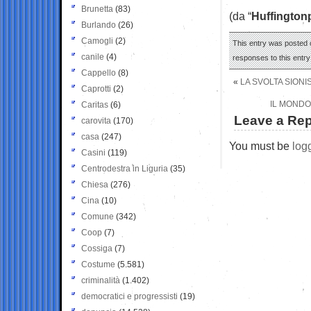
Brunetta
(83)
(da “
Huffington
Burlando
(26)
Camogli
(2)
This entry was posted 
canile
(4)
responses to this entr
Cappello
(8)
«
LA SVOLTA SIONI
Caprotti
(2)
IL MONDO
Caritas
(6)
Leave a Rep
carovita
(170)
casa
(247)
You must be
log
Casini
(119)
Centrodestra in Liguria
(35)
Chiesa
(276)
Cina
(10)
Comune
(342)
Coop
(7)
Cossiga
(7)
Costume
(5.581)
criminalità
(1.402)
democratici e progressisti
(19)