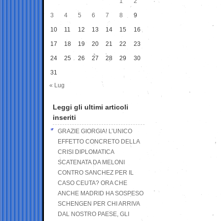
1
2
3
4
5
6
7
8
9
10
11
12
13
14
15
16
17
18
19
20
21
22
23
24
25
26
27
28
29
30
31
« Lug
Leggi gli ultimi articoli
inseriti
GRAZIE GIORGIA! L’UNICO
EFFETTO CONCRETO DELLA
CRISI DIPLOMATICA
SCATENATA DA MELONI
CONTRO SANCHEZ PER IL
CASO CEUTA? ORA CHE
ANCHE MADRID HA SOSPESO
SCHENGEN PER CHI ARRIVA
DAL NOSTRO PAESE, GLI