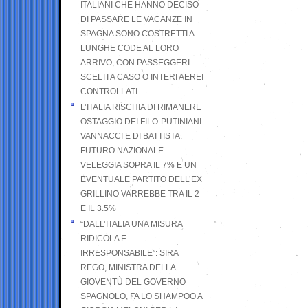
ITALIANI CHE HANNO DECISO
DI PASSARE LE VACANZE IN
SPAGNA SONO COSTRETTI A
LUNGHE CODE AL LORO
ARRIVO, CON PASSEGGERI
SCELTI A CASO O INTERI AEREI
CONTROLLATI
L’ITALIA RISCHIA DI RIMANERE
OSTAGGIO DEI FILO-PUTINIANI
VANNACCI E DI BATTISTA.
FUTURO NAZIONALE
VELEGGIA SOPRA IL 7% E UN
EVENTUALE PARTITO DELL’EX
GRILLINO VARREBBE TRA IL 2
E IL 3.5%
“DALL’ITALIA UNA MISURA
RIDICOLA E
IRRESPONSABILE”: SIRA
REGO, MINISTRA DELLA
GIOVENTÙ DEL GOVERNO
SPAGNOLO, FA LO SHAMPOO A