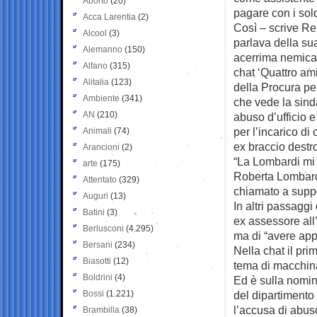
Aborto
(20)
pagare con i soldi
Acca Larentia
(2)
Così – scrive Re
Alcool
(3)
parlava della su
Alemanno
(150)
acerrima nemica
Alfano
(315)
chat ‘Quattro amic
Alitalia
(123)
della Procura pe
Ambiente
(341)
che vede la sin
AN
(210)
abuso d’ufficio e 
per l’incarico di
Animali
(74)
ex braccio destr
Arancioni
(2)
“La Lombardi mi 
arte
(175)
Roberta Lombardi
Attentato
(329)
chiamato a suppo
Auguri
(13)
In altri passagg
Batini
(3)
ex assessore all
Berlusconi
(4.295)
ma di “avere appr
Bersani
(234)
Nella chat il pri
Biasotti
(12)
tema di macchina
Boldrini
(4)
Ed è sulla nomin
Bossi
(1.221)
del dipartimento
l’accusa di abuso
Brambilla
(38)