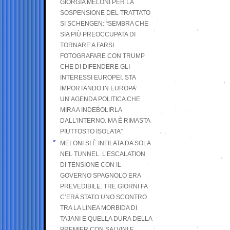
GIORGIA MELONI PER LA
SOSPENSIONE DEL TRATTATO
SI SCHENGEN: “SEMBRA CHE
SIA PIÙ PREOCCUPATA DI
TORNARE A FARSI
FOTOGRAFARE CON TRUMP
CHE DI DIFENDERE GLI
INTERESSI EUROPEI. STA
IMPORTANDO IN EUROPA
UN’AGENDA POLITICA CHE
MIRA A INDEBOLIRLA
DALL’INTERNO. MA È RIMASTA
PIUTTOSTO ISOLATA”
MELONI SI È INFILATA DA SOLA
NEL TUNNEL. L’ESCALATION
DI TENSIONE CON IL
GOVERNO SPAGNOLO ERA
PREVEDIBILE: TRE GIORNI FA
C’ERA STATO UNO SCONTRO
TRA LA LINEA MORBIDA DI
TAJANI E QUELLA DURA DELLA
PREMIER CON SALVINI E