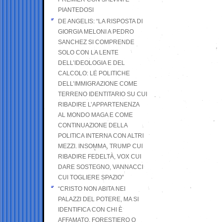
PIANTEDOSI
DE ANGELIS: “LA RISPOSTA DI
GIORGIA MELONI A PEDRO
SANCHEZ SI COMPRENDE
SOLO CON LA LENTE
DELL’IDEOLOGIA E DEL
CALCOLO: LE POLITICHE
DELL’IMMIGRAZIONE COME
TERRENO IDENTITARIO SU CUI
RIBADIRE L’APPARTENENZA
AL MONDO MAGA E COME
CONTINUAZIONE DELLA
POLITICA INTERNA CON ALTRI
MEZZI. INSOMMA, TRUMP CUI
RIBADIRE FEDELTÀ, VOX CUI
DARE SOSTEGNO, VANNACCI
CUI TOGLIERE SPAZIO”
“CRISTO NON ABITA NEI
PALAZZI DEL POTERE, MA SI
IDENTIFICA CON CHI È
AFFAMATO, FORESTIERO O