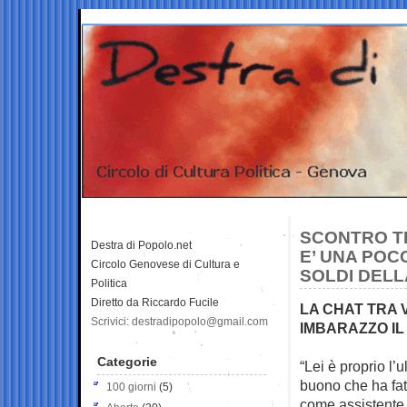
SCONTRO TR
Destra di Popolo.net
E’ UNA POC
Circolo Genovese di Cultura e
SOLDI DEL
Politica
Diretto da Riccardo Fucile
LA CHAT TRA V
Scrivici: destradipopolo@gmail.com
IMBARAZZO IL
Categorie
“Lei è proprio l’
buono che ha fat
100 giorni
(5)
come assistente