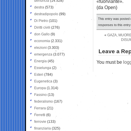
denuncia
(14.528)
«fuorviante».
(da Open)
destra
(573)
destradipopolo
(99)
This entry was posted 
Di Pietro
(101)
responses to this entr
Diritti civili
(276)
don Gallo
(9)
«
GAZA, MUORE
DISU
economia
(2.331)
elezioni
(3.303)
Leave a Rep
emergenza
(3.077)
Energia
(45)
You must be
log
Esselunga
(2)
Esteri
(784)
Eugenetica
(3)
Europa
(1.314)
Fassino
(13)
federalismo
(167)
Ferrara
(21)
Ferretti
(6)
ferrovie
(133)
finanziaria
(325)