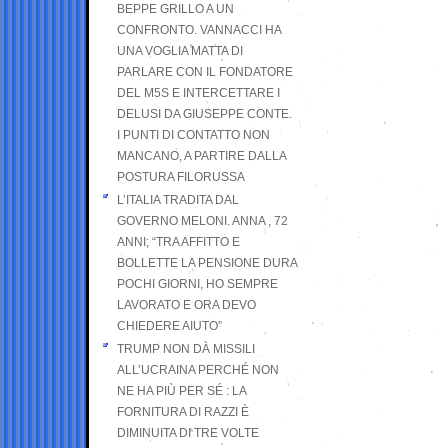
BEPPE GRILLO A UN
CONFRONTO. VANNACCI HA
UNA VOGLIA MATTA DI
PARLARE CON IL FONDATORE
DEL M5S E INTERCETTARE I
DELUSI DA GIUSEPPE CONTE.
I PUNTI DI CONTATTO NON
MANCANO, A PARTIRE DALLA
POSTURA FILORUSSA
L’ITALIA TRADITA DAL
GOVERNO MELONI. ANNA , 72
ANNI; “TRA AFFITTO E
BOLLETTE LA PENSIONE DURA
POCHI GIORNI, HO SEMPRE
LAVORATO E ORA DEVO
CHIEDERE AIUTO”
TRUMP NON DÀ MISSILI
ALL’UCRAINA PERCHÉ NON
NE HA PIÙ PER SÉ : LA
FORNITURA DI RAZZI È
DIMINUITA DI TRE VOLTE