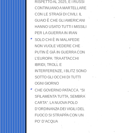
RISPETTO AL 2025, E I RUSSI
CONTINUANO A MARTELLARE
CON LE STRAGI DI CIVILI. IL
GUAIO È CHE GLI AMERICANI
HANNO USATO TUTTI I MISSILI
PER LA GUERRA IN IRAN
SOLO CHI È IN MALAFEDE
NON VUOLE VEDERE CHE
PUTIN È GIÀ IN GUERRA CON
L’EUROPA: TRA ATTACCHI
IBRIDI, TROLL E
INTERFERENZE, I BLITZ SONO
SOTTO GLI OCCHI DI TUTTI
OGNI GIORNO
CHE GOVERNO PATACCA. “SI
SFILAMENTA TUTTA, SEMBRA
CARTA”. LA NUOVA POLO
D’ORDINANZA DEI VIGILI DEL
FUOCO SI STRAPPA CON UN
PO’ D’ACQUA