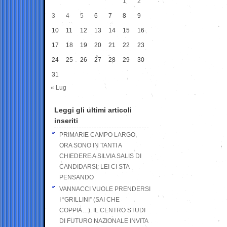
1
2
3
4
5
6
7
8
9
10
11
12
13
14
15
16
17
18
19
20
21
22
23
24
25
26
27
28
29
30
31
« Lug
Leggi gli ultimi articoli
inseriti
PRIMARIE CAMPO LARGO,
ORA SONO IN TANTI A
CHIEDERE A SILVIA SALIS DI
CANDIDARSI: LEI CI STA
PENSANDO
VANNACCI VUOLE PRENDERSI
I “GRILLINI” (SAI CHE
COPPIA…). IL CENTRO STUDI
DI FUTURO NAZIONALE INVITA