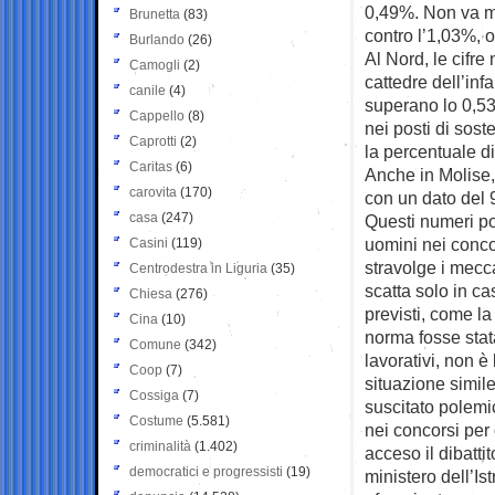
0,49%. Non va mo
Brunetta
(83)
contro l’1,03%, o
Burlando
(26)
Al Nord, le cifr
Camogli
(2)
cattedre dell’in
canile
(4)
superano lo 0,53
Cappello
(8)
nei posti di sost
Caprotti
(2)
la percentuale d
Caritas
(6)
Anche in Molise,
carovita
(170)
con un dato del 
casa
(247)
Questi numeri po
uomini nei conco
Casini
(119)
stravolge i mecc
Centrodestra in Liguria
(35)
scatta solo in cas
Chiesa
(276)
previsti, come la
Cina
(10)
norma fosse stata
Comune
(342)
lavorativi, non è
Coop
(7)
situazione simile
Cossiga
(7)
suscitato polemi
Costume
(5.581)
nei concorsi per 
criminalità
(1.402)
acceso il dibatti
democratici e progressisti
(19)
ministero dell’Is