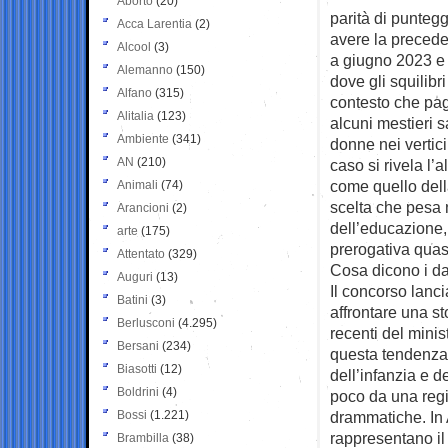
Aborto
(20)
parità di puntegg
Acca Larentia
(2)
avere la precede
Alcool
(3)
a giugno 2023 e c
Alemanno
(150)
dove gli squilibr
Alfano
(315)
contesto che pag
Alitalia
(123)
alcuni mestieri 
Ambiente
(341)
donne nei vertici
AN
(210)
caso si rivela l’
come quello dell
Animali
(74)
scelta che pesa 
Arancioni
(2)
dell’educazione, 
arte
(175)
prerogativa quas
Attentato
(329)
Cosa dicono i da
Auguri
(13)
Il concorso lanc
Batini
(3)
affrontare una st
Berlusconi
(4.295)
recenti del minis
Bersani
(234)
questa tendenza. 
Biasotti
(12)
dell’infanzia e 
Boldrini
(4)
poco da una regi
Bossi
(1.221)
drammatiche. In 
rappresentano il
Brambilla
(38)