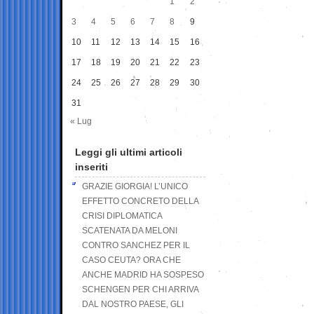
1
2
3
4
5
6
7
8
9
10
11
12
13
14
15
16
17
18
19
20
21
22
23
24
25
26
27
28
29
30
31
« Lug
Leggi gli ultimi articoli
inseriti
GRAZIE GIORGIA! L’UNICO
EFFETTO CONCRETO DELLA
CRISI DIPLOMATICA
SCATENATA DA MELONI
CONTRO SANCHEZ PER IL
CASO CEUTA? ORA CHE
ANCHE MADRID HA SOSPESO
SCHENGEN PER CHI ARRIVA
DAL NOSTRO PAESE, GLI