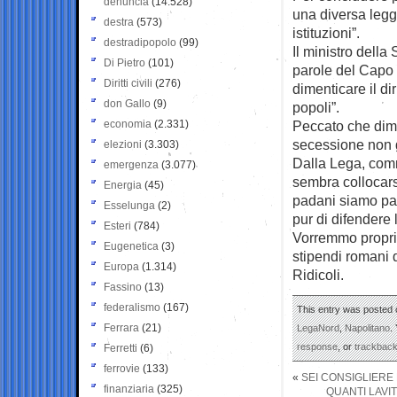
denuncia
(14.528)
una diversa legge 
destra
(573)
istituzioni”.
destradipopolo
(99)
Il ministro della
Di Pietro
(101)
parole del Capo 
Diritti civili
(276)
dimenticare il d
don Gallo
(9)
popoli”.
economia
(2.331)
Peccato che dime
secessione non 
elezioni
(3.303)
Dalla Lega, comm
emergenza
(3.077)
sembra collocarsi
Energia
(45)
padani siamo paci
Esselunga
(2)
pur di difendere 
Esteri
(784)
Vorremmo proprio 
Eugenetica
(3)
stipendi romani 
Europa
(1.314)
Ridicoli.
Fassino
(13)
federalismo
(167)
This entry was posted o
Ferrara
(21)
LegaNord
,
Napolitano
.
response
, or
trackbac
Ferretti
(6)
ferrovie
(133)
«
SEI CONSIGLIERE
finanziaria
(325)
QUANTI LAVI