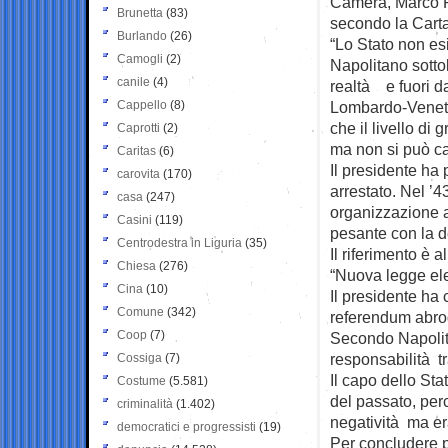
Camera, Marco R
Brunetta
(83)
secondo la Carta
Burlando
(26)
“Lo Stato non esi
Camogli
(2)
Napolitano sotto
canile
(4)
realtà e fuori d
Cappello
(8)
Lombardo-Veneto 
che il livello di 
Caprotti
(2)
ma non si può cam
Caritas
(6)
Il presidente ha 
carovita
(170)
arrestato. Nel ’43
casa
(247)
organizzazione a
Casini
(119)
pesante con la d
Centrodestra in Liguria
(35)
Il riferimento è a
Chiesa
(276)
“Nuova legge elet
Cina
(10)
Il presidente ha
Comune
(342)
referendum abroga
Coop
(7)
Secondo Napolitan
responsabilità tr
Cossiga
(7)
Il capo dello Sta
Costume
(5.581)
del passato, per
criminalità
(1.402)
negatività ma era
democratici e progressisti
(19)
Per concludere p