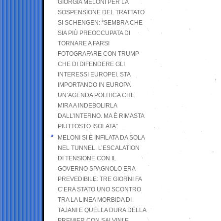
GIORGIA MELONI PER LA
SOSPENSIONE DEL TRATTATO
SI SCHENGEN: “SEMBRA CHE
SIA PIÙ PREOCCUPATA DI
TORNARE A FARSI
FOTOGRAFARE CON TRUMP
CHE DI DIFENDERE GLI
INTERESSI EUROPEI. STA
IMPORTANDO IN EUROPA
UN’AGENDA POLITICA CHE
MIRA A INDEBOLIRLA
DALL’INTERNO. MA È RIMASTA
PIUTTOSTO ISOLATA”
MELONI SI È INFILATA DA SOLA
NEL TUNNEL. L’ESCALATION
DI TENSIONE CON IL
GOVERNO SPAGNOLO ERA
PREVEDIBILE: TRE GIORNI FA
C’ERA STATO UNO SCONTRO
TRA LA LINEA MORBIDA DI
TAJANI E QUELLA DURA DELLA
PREMIER CON SALVINI E