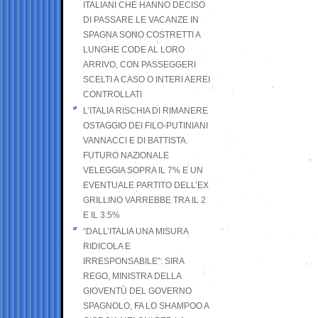
ITALIANI CHE HANNO DECISO
DI PASSARE LE VACANZE IN
SPAGNA SONO COSTRETTI A
LUNGHE CODE AL LORO
ARRIVO, CON PASSEGGERI
SCELTI A CASO O INTERI AEREI
CONTROLLATI
L’ITALIA RISCHIA DI RIMANERE
OSTAGGIO DEI FILO-PUTINIANI
VANNACCI E DI BATTISTA.
FUTURO NAZIONALE
VELEGGIA SOPRA IL 7% E UN
EVENTUALE PARTITO DELL’EX
GRILLINO VARREBBE TRA IL 2
E IL 3.5%
“DALL’ITALIA UNA MISURA
RIDICOLA E
IRRESPONSABILE”: SIRA
REGO, MINISTRA DELLA
GIOVENTÙ DEL GOVERNO
SPAGNOLO, FA LO SHAMPOO A