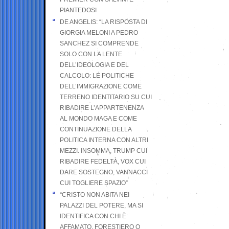
PIANTEDOSI
DE ANGELIS: “LA RISPOSTA DI
GIORGIA MELONI A PEDRO
SANCHEZ SI COMPRENDE
SOLO CON LA LENTE
DELL’IDEOLOGIA E DEL
CALCOLO: LE POLITICHE
DELL’IMMIGRAZIONE COME
TERRENO IDENTITARIO SU CUI
RIBADIRE L’APPARTENENZA
AL MONDO MAGA E COME
CONTINUAZIONE DELLA
POLITICA INTERNA CON ALTRI
MEZZI. INSOMMA, TRUMP CUI
RIBADIRE FEDELTÀ, VOX CUI
DARE SOSTEGNO, VANNACCI
CUI TOGLIERE SPAZIO”
“CRISTO NON ABITA NEI
PALAZZI DEL POTERE, MA SI
IDENTIFICA CON CHI È
AFFAMATO, FORESTIERO O