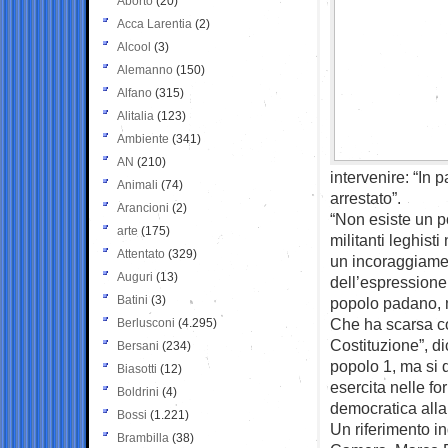
Aborto
(20)
Acca Larentia
(2)
Alcool
(3)
Alemanno
(150)
Alfano
(315)
Alitalia
(123)
Ambiente
(341)
AN
(210)
intervenire: “In 
Animali
(74)
arrestato”.
Arancioni
(2)
“Non esiste un p
arte
(175)
militanti leghist
Attentato
(329)
un incoraggiamen
Auguri
(13)
dell’espressione 
Batini
(3)
popolo padano, m
Che ha scarsa co
Berlusconi
(4.295)
Costituzione”, d
Bersani
(234)
popolo 1, ma si 
Biasotti
(12)
esercita nelle fo
Boldrini
(4)
democratica alla
Bossi
(1.221)
Un riferimento i
Brambilla
(38)