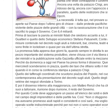
partita che vede contrapposti il Governo 
Ancora una volta da palazzo Chigi, anc
ridosso dei tg, ancora con l’approccio a
parallelo, quello delle restrizioni che s
Dpcm.
La necessità è tutta qui, nel provare a
aperte sul Paese dopo l’ultimo giro di chiave – dalle proteste pacifich
violente delle piazze delle grandi città – con la rassicurazione che il
sacrifici lo paga il Governo. Con 6,4 miliardi.
Prima di lasciare la parola ai ministri fidati che siedono accanto a lui, i
Gualtieri e quello dello Sviluppo economico Stefano Patuanelli, Conte a
misure contenute nel decreto sugli aiuti a ristoranti, bar, cinema, teatri e 
sono finite in lockdown o quasi per via dell’ultima stretta.
La promessa fatta appena due giorni fa, quando sempre in diretta tv av
pezzo importante del sistema produttivo, viene chiusa con il via libera
dei ministri e la pubblicazione sulla Gazzetta ufficiale entro la mezzan
Perchè da domenica a oggi nel Paese ha preso forma il dissenso. Que
mercoledì scenderanno in piazza, quello dei taxi che sfilano sotto il m
quando è in corso la conferenza stampa a palazzo Chigi.
Quello dei tafferugli coordinati che scuotono piazza del Popolo, nel c
contemporanea alla presentazione del decreto sugli aiuti. Quello degli s
vetrine dei negozi sfondate a Torino.
E poi il dissenso interno alla maggioranza, con Matteo Renzi che ha chie
suoi a tallonare, riunione dopo riunione, il resto del Governo.
Per questo Conte deve aggiungere un passo all’elenco dei soldi e dell
nel campo degli imprenditori e delle partite Iva. Così: “Non ci sfuggono le 
ma avevamo promesso aiuti rapidi e consistenti e così sarà , ma vogli
operato scelte indiscriminate perchè per noi non ci sono operatori econo