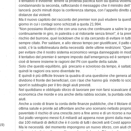
Il tentativo è evidente: tenere la protesta pacifica fuori da quella violent
condannando la seconda, rafforzando il messaggio che il ministro del
lancerà pochi minuti dopo la conferenza stampa, con l’appello diretto ai
distanze dai violenti.
Ma il nuovo capitolo del racconto del premier non può eludere la question
giorno in cui i contagi sono schizzati a quota 21.994.
“Non possiamo illuderci che con una curva che continuare a salire le
continuamente in giro, in palestra o al ristorante senza timori”, è la pr
rischio del burrone, quel lockdown che si sta cercando di evitare in tutti
sempre citato. Per saldare, e allo stesso tempo per giustificare, il patto 
soldi, c’è la sottolineatura della necessità delle ultime restrizioni: “Q
per evitare che il nostro sistema economico venga danneggiato in modo
Il tentativo del premier è sempre imposto dall’emergenza ed è sempre l
cioè di tenere insieme le ragioni del Pil con quelle della salute.
Solo che questo equilibrio, già precario e scivoloso da tempo, è saltato
)
quindi le ragioni ora sono diventate tre.
E quindi è più difficile trovare la quadra di una questione che genera alt
dividono il fronte dei beneficiari, con i taxi che hanno già indetto lo sc
sport in subbuglio per il tiro degli aiuti previsti.
Nel quotidiano e obbligato sforzo di lavorare per non farsi scavalcare da
economica che morde e ora anche della rabbia sociale, la puntata odier
aiuti.
Anche a costo di tirare la corda delle finanze pubbliche, che il titolare 
ottima salute e pronte ad affrontare anche uno scenario nefasto proprio
paventato il rischio di una crescita zero a fine anno e di un ricorso a nuo
Sul piatto vengono messi 6,4 miliardi ad appena nove giorni dalla man
dai 100 miliardi di deficit che è il conto di tutti i decreti anti Covid app
19)
Ma le necessità del momento impongono un nuovo sforzo, con aiuti che