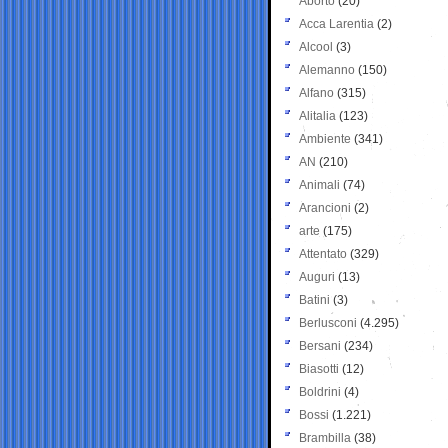
Aborto
(20)
Acca Larentia
(2)
Alcool
(3)
Alemanno
(150)
Alfano
(315)
Alitalia
(123)
Ambiente
(341)
AN
(210)
Animali
(74)
Arancioni
(2)
arte
(175)
Attentato
(329)
Auguri
(13)
Batini
(3)
Berlusconi
(4.295)
Bersani
(234)
Biasotti
(12)
Boldrini
(4)
Bossi
(1.221)
Brambilla
(38)