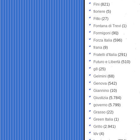
Fini
(821)
fioriere
(5)
Fitto
(27)
Fontana di Trevi
(1)
Formigoni
(90)
Forza Italia
(596)
frana
(9)
Fratelli d'Italia
(291)
Futuro e Libertà
(510)
g8
(25)
Gelmini
(68)
Genova
(542)
Giannino
(10)
Giustizia
(5.784)
governo
(5.799)
Grasso
(22)
Green Italia
(1)
Grillo
(2.941)
Idv
(4)