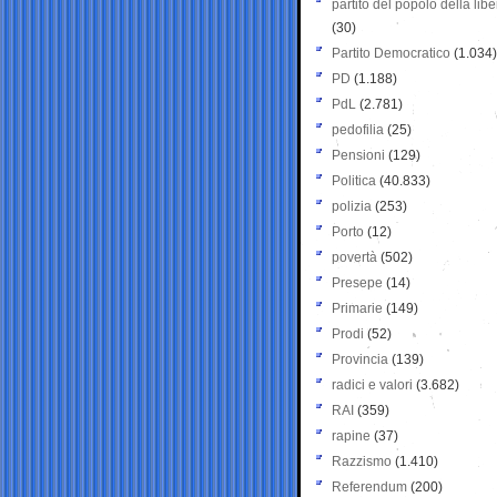
partito del popolo della libe
(30)
Partito Democratico
(1.034)
PD
(1.188)
PdL
(2.781)
pedofilia
(25)
Pensioni
(129)
Politica
(40.833)
polizia
(253)
Porto
(12)
povertà
(502)
Presepe
(14)
Primarie
(149)
Prodi
(52)
Provincia
(139)
radici e valori
(3.682)
RAI
(359)
rapine
(37)
Razzismo
(1.410)
Referendum
(200)