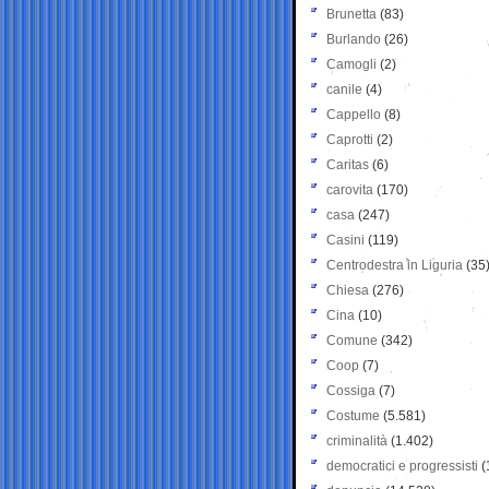
Brunetta
(83)
Burlando
(26)
Camogli
(2)
canile
(4)
Cappello
(8)
Caprotti
(2)
Caritas
(6)
carovita
(170)
casa
(247)
Casini
(119)
Centrodestra in Liguria
(35
Chiesa
(276)
Cina
(10)
Comune
(342)
Coop
(7)
Cossiga
(7)
Costume
(5.581)
criminalità
(1.402)
democratici e progressisti
(