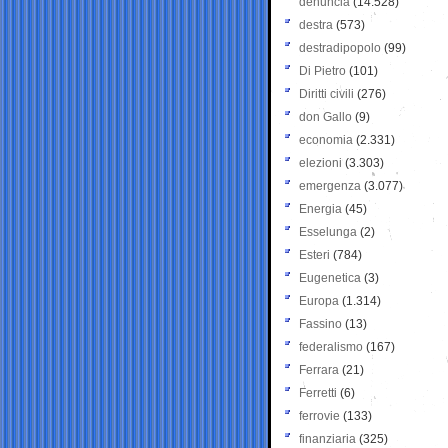
denuncia
(14.528)
destra
(573)
destradipopolo
(99)
Di Pietro
(101)
Diritti civili
(276)
don Gallo
(9)
economia
(2.331)
elezioni
(3.303)
emergenza
(3.077)
Energia
(45)
Esselunga
(2)
Esteri
(784)
Eugenetica
(3)
Europa
(1.314)
Fassino
(13)
federalismo
(167)
Ferrara
(21)
Ferretti
(6)
ferrovie
(133)
finanziaria
(325)