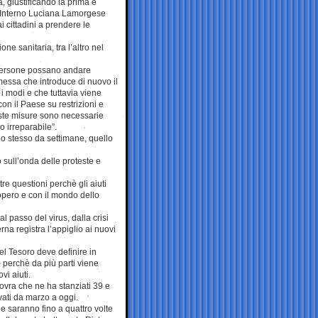
a, giustificando la prima e
l’Interno Luciana Lamorgese
 cittadini a prendere le
e sanitaria, tra l’altro nel
 persone possano andare
emessa che introduce di nuovo il
 i modi e che tuttavia viene
con il Paese su restrizioni e
ueste misure sono necessarie
 irreparabile”.
o stesso da settimane, quello
 sull’onda delle proteste e
re questioni perchè gli aiuti
iopero e con il mondo dello
l passo del virus, dalla crisi
na registra l’appiglio ai nuovi
del Tesoro deve definire in
 perchè da più parti viene
vi aiuti.
ovra che ne ha stanziati 39 e
rovati da marzo a oggi.
 saranno fino a quattro volte