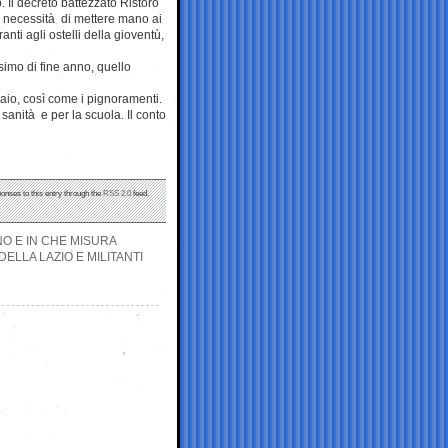
o. Il decreto battezzato Ristoro
a necessità di mettere mano ai
anti agli ostelli della gioventù,
simo di fine anno, quello
aio, così come i pignoramenti.
sanità e per la scuola. Il conto
ponses to this entry through the
RSS 2.0
feed.
NO E IN CHE MISURA
DELLA LAZIO E MILITANTI