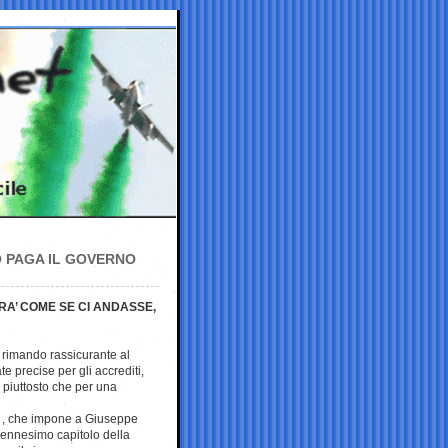
O PAGA IL GOVERNO
RA’ COME SE CI ANDASSE,
il rimando rassicurante al
te precise per gli accrediti,
e piuttosto che per una
à , che impone a Giuseppe
l’ennesimo capitolo della