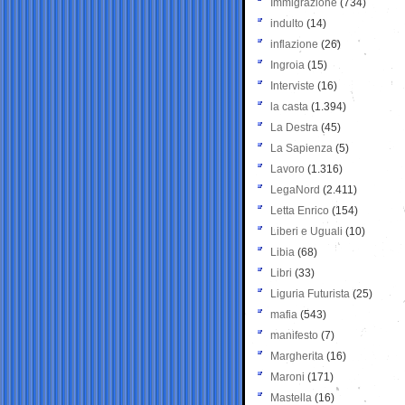
Immigrazione
(734)
indulto
(14)
inflazione
(26)
Ingroia
(15)
Interviste
(16)
la casta
(1.394)
La Destra
(45)
La Sapienza
(5)
Lavoro
(1.316)
LegaNord
(2.411)
Letta Enrico
(154)
Liberi e Uguali
(10)
Libia
(68)
Libri
(33)
Liguria Futurista
(25)
mafia
(543)
manifesto
(7)
Margherita
(16)
Maroni
(171)
Mastella
(16)