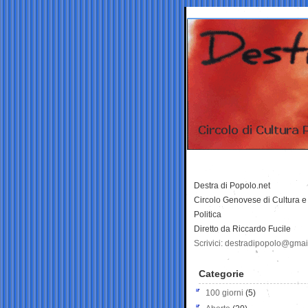
Destra di Popolo.net
Circolo Genovese di Cultura e
Politica
Diretto da Riccardo Fucile
Scrivici: destradipopolo@gma
Categorie
100 giorni
(5)