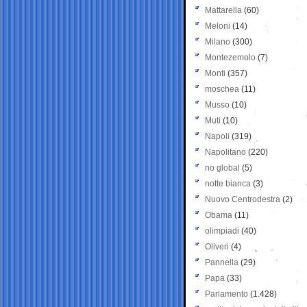
Mattarella
(60)
Meloni
(14)
Milano
(300)
Montezemolo
(7)
Monti
(357)
moschea
(11)
Musso
(10)
Muti
(10)
Napoli
(319)
Napolitano
(220)
no global
(5)
notte bianca
(3)
Nuovo Centrodestra
(2)
Obama
(11)
olimpiadi
(40)
Oliveri
(4)
Pannella
(29)
Papa
(33)
Parlamento
(1.428)