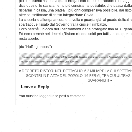
più consistenti rispetto a quelli erogati con il decreto Rilancio di maggi
dice questo: lo stanziamento più consistente possibile, che passa dall
risparmi in cassa, una platea il più onnicomprensiva possibile, dai ristor
altre sei settimane di cassa integrazione Covid.
La coperta si allunga ancora una volta e guarda già al guado delicatis
spartiacque fissato dal Governo tra la crisi e il rimbalzo.
Ecco perchè il blocco dei licenziamenti viene prorogato fino al 31 genn
Ed ecco perchè nel decreto Ristoro ci sono soldi per tutti, ancora per la 
resta aperto.
(da “Huffingtonpost”)
This entry was posted on martedì, Ottobre 27th, 2020 at 23:46 and is filed under
Costume
. You can follow any res
You can
leave a response
, or
trackback
from your own site.
«
DECRETO RISTORI NEL DETTAGLIO: 6,2 MILIARDI, A CHI SPETTA
SCONTRI IN PIAZZA DEL POPOLO: 16 FERMI, TRA CUI ULTRAS 
SOVRANISTI
»
Leave a Reply
You must be
logged in
to post a comment.