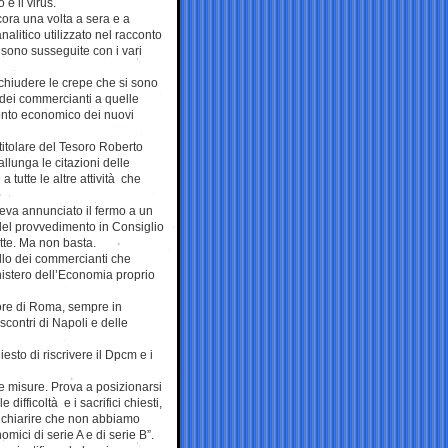
e il virus.
ora una volta a sera e a
nalitico utilizzato nel racconto
i sono susseguite con i vari
 chiudere le crepe che si sono
e dei commercianti a quelle
 conto economico dei nuovi
l titolare del Tesoro Roberto
llunga le citazioni delle
a tutte le altre attività che
eva annunciato il fermo a un
 del provvedimento in Consiglio
otte. Ma non basta.
llo dei commercianti che
inistero dell’Economia proprio
uore di Roma, sempre in
contri di Napoli e delle
sto di riscrivere il Dpcm e i
e misure. Prova a posizionarsi
difficoltà e i sacrifici chiesti,
o chiarire che non abbiamo
mici di serie A e di serie B”.