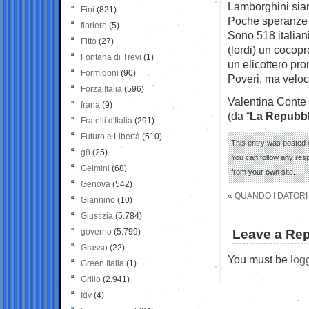
Lamborghini sian
Fini
(821)
Poche speranze in
fioriere
(5)
Sono 518 italian
Fitto
(27)
(lordi) un cocop
Fontana di Trevi
(1)
un elicottero pro
Formigoni
(90)
Poveri, ma veloc
Forza Italia
(596)
Valentina Conte
frana
(9)
(da “
La Repubbl
Fratelli d'Italia
(291)
Futuro e Libertà
(510)
This entry was posted o
g8
(25)
You can follow any res
Gelmini
(68)
from your own site.
Genova
(542)
«
QUANDO I DATORI
Giannino
(10)
Giustizia
(5.784)
governo
(5.799)
Leave a Rep
Grasso
(22)
You must be
log
Green Italia
(1)
Grillo
(2.941)
Idv
(4)