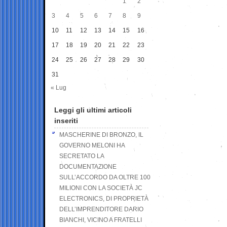
1
2
3
4
5
6
7
8
9
10
11
12
13
14
15
16
17
18
19
20
21
22
23
24
25
26
27
28
29
30
31
« Lug
Leggi gli ultimi articoli
inseriti
MASCHERINE DI BRONZO, IL
GOVERNO MELONI HA
SECRETATO LA
DOCUMENTAZIONE
SULL’ACCORDO DA OLTRE 100
MILIONI CON LA SOCIETÀ JC
ELECTRONICS, DI PROPRIETÀ
DELL’IMPRENDITORE DARIO
BIANCHI, VICINO A FRATELLI