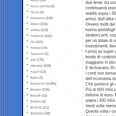
Aborto
(20)
due teste: da una
Acca Larentia
(2)
contribuenti one
Alcool
(3)
redditi sopra i 3
Alemanno
(150)
annui, dall’altra i
Ovvero molti dei 
Alfano
(315)
hanno portafogli 
Alitalia
(123)
straboccanti, sop
Ambiente
(341)
per un totale di o
AN
(210)
investimenti, fa
Animali
(74)
l’anno su super
Arancioni
(2)
bordo di costosis
arte
(175)
viaggiano in elic
Attentato
(329)
E dichiarano 20 m
Auguri
(13)
I conti non torna
Batini
(3)
dell’economia it
Che punisce gli o
Berlusconi
(4.295)
Più di 600 mila 
Bersani
(234)
milione di euro.
Biasotti
(12)
sopra i 300 mila
Boldrini
(4)
Venti volte meno
Bossi
(1.221)
Questa volta i co
Brambilla
(38)