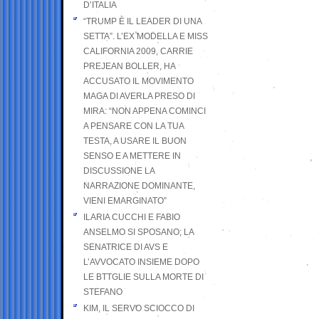
D’ITALIA
“TRUMP È IL LEADER DI UNA
SETTA”. L’EX MODELLA E MISS
CALIFORNIA 2009, CARRIE
PREJEAN BOLLER, HA
ACCUSATO IL MOVIMENTO
MAGA DI AVERLA PRESO DI
MIRA: “NON APPENA COMINCI
A PENSARE CON LA TUA
TESTA, A USARE IL BUON
SENSO E A METTERE IN
DISCUSSIONE LA
NARRAZIONE DOMINANTE,
VIENI EMARGINATO”
ILARIA CUCCHI E FABIO
ANSELMO SI SPOSANO; LA
SENATRICE DI AVS E
L’AVVOCATO INSIEME DOPO
LE BTTGLIE SULLA MORTE DI
STEFANO
KIM, IL SERVO SCIOCCO DI