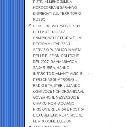
PUTIN: ALMENO 30MILA
NORDCOREANI SARANNO
DISPIEGATI SUL TERRITORIO
RUSSO
CON IL NUOVO PALINSESTO
DELLA RAI INIZIA LA
CAMPAGNA ELETTORALE. LA
DESTRA MILITARIZZA IL
SERVIZIO PUBBLICO IN VISTA
DELLE ELEZIONI POLITICHE
DEL 2027: DA VIA ASIAGO A
SAXA RUBRA, HANNO
INFARCITO DI AMANTI, AMICI E
PERSONAGGI IMPROBABILI
RADIO E TV, STERILIZZANDO
OGNI VOCE NON ORGANICA AL
GOVERNO. IL MESSAGGIO È
CHIARO: NON FACCIAMO
PRIGIONIERI. LA RAI È NOSTRA
E LA USEREMO PER VINCERE
LE PROSSIME ELEZIONI