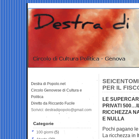
SEICENTOMI
Destra di Popolo.net
PER IL FIS
Circolo Genovese di Cultura e
Politica
LE SUPERCAR S
Diretto da Riccardo Fucile
PRIVATI 500…I
Scrivici: destradipopolo@gmail.com
RICCHEZZA NA
E NULLA
Categorie
Pochi pagano le t
100 giorni
(5)
La ricchezza in I