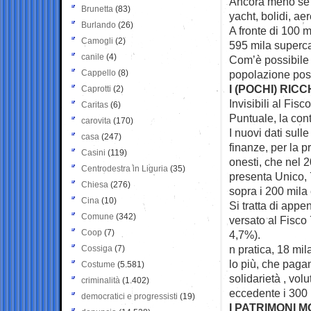
Ancora meno se c
Brunetta
(83)
yacht, bolidi, aer
Burlando
(26)
A fronte di 100 m
Camogli
(2)
595 mila supercar
canile
(4)
Com’è possibile s
Cappello
(8)
popolazione pos
I (POCHI) RICC
Caprotti
(2)
Invisibili al Fisc
Caritas
(6)
Puntuale, la co
carovita
(170)
I nuovi dati sull
casa
(247)
finanze, per la p
Casini
(119)
onesti, che nel 
Centrodestra in Liguria
(35)
presenta Unico, 
Chiesa
(276)
sopra i 200 mila 
Cina
(10)
Si tratta di app
Comune
(342)
versato al Fisco 
Coop
(7)
4,7%).
n pratica, 18 mil
Cossiga
(7)
lo più, che pagan
Costume
(5.581)
solidarietà , vol
criminalità
(1.402)
eccedente i 300 
democratici e progressisti
(19)
I PATRIMONI M