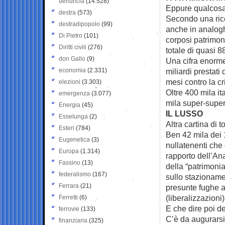
denuncia
(14.528)
Eppure qualcosa
destra
(573)
Secondo una rice
destradipopolo
(99)
anche in analoghi
Di Pietro
(101)
corposi patrimoni 
Diritti civili
(276)
totale di quasi 88
don Gallo
(9)
Una cifra enorme,
economia
(2.331)
miliardi prestati
mesi contro la cri
elezioni
(3.303)
Oltre 400 mila it
emergenza
(3.077)
mila super-super-
Energia
(45)
IL LUSSO
Esselunga
(2)
Altra cartina di 
Esteri
(784)
Ben 42 mila dei 
Eugenetica
(3)
nullatenenti che
Europa
(1.314)
rapporto dell’Ana
Fassino
(13)
della “patrimonia
federalismo
(167)
sullo stazionamen
Ferrara
(21)
presunte fughe al
(liberalizzazioni)
Ferretti
(6)
E che dire poi d
ferrovie
(133)
C’è da augurarsi 
finanziaria
(325)