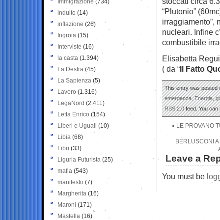
stoccati circa 6.
Immigrazione
(734)
“Plutonio” (60mc)
indulto
(14)
irraggiamento”, n
inflazione
(26)
nucleari. Infine 
Ingroia
(15)
combustibile irra
Interviste
(16)
Elisabetta Reguit
la casta
(1.394)
( da “
Il Fatto Qu
La Destra
(45)
La Sapienza
(5)
This entry was posted o
Lavoro
(1.316)
emergenza
,
Energia
,
g
LegaNord
(2.411)
RSS 2.0
feed. You can
Letta Enrico
(154)
Liberi e Uguali
(10)
«
LE PROVANO TU
Libia
(68)
BERLUSCONI A 
Libri
(33)
Leave a Rep
Liguria Futurista
(25)
mafia
(543)
You must be
log
manifesto
(7)
Margherita
(16)
Maroni
(171)
Mastella
(16)