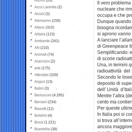
Aborto
(20)
Il vero problem
Acca Larentia
(2)
nucleare che rima
Alcool
(3)
occupa e che pr
Alemanno
(150)
Dunque quando s
bisogna ricordar
Alfano
(315)
si aprono vanno 
Alitalia
(123)
A lanciare l’alla
Ambiente
(341)
di Greenpeace It
AN
(210)
Semplificando: e
Animali
(74)
di scorie radioatt
Arancioni
(2)
Una, in termini q
arte
(175)
radioattività del
Attentato
(329)
Secondo le linee
Auguri
(13)
deposito di super
Batini
(3)
dell’ Unità d’It
Mentre l’altra (d
Berlusconi
(4.295)
cento ma contiene
Bersani
(234)
Per queste ultim
Biasotti
(12)
In Italia poi si 
Boldrini
(4)
si trova all’inte
Bossi
(1.221)
ancora maggiore 
Brambilla
(38)