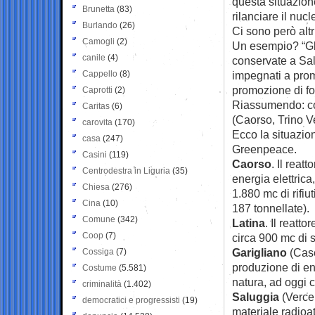
questa situazion
Brunetta
(83)
rilanciare il nucl
Burlando
(26)
Ci sono però altri
Camogli
(2)
Un esempio? “Gli
canile
(4)
conservate a Sal
Cappello
(8)
impegnati a pro
promozione di fon
Caprotti
(2)
Riassumendo: cosa
Caritas
(6)
(Caorso, Trino V
carovita
(170)
Ecco la situazio
casa
(247)
Greenpeace.
Casini
(119)
Caorso
. Il reat
Centrodestra in Liguria
(35)
energia elettric
Chiesa
(276)
1.880 mc di rifiu
Cina
(10)
187 tonnellate).
Comune
(342)
Latina
. Il reatt
Coop
(7)
circa 900 mc di s
Garigliano
(Case
Cossiga
(7)
produzione di en
Costume
(5.581)
natura, ad oggi c
criminalità
(1.402)
Saluggia
(Vercel
democratici e progressisti
(19)
materiale radioa