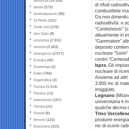
denuncia
(14.528)
di rifiuti radioat
destra
(573)
combustibile irra
destradipopolo
(99)
Da non dimentica
Di Pietro
(101)
radioattività e 
Diritti civili
(276)
“Controlsonic” (ci
don Gallo
(9)
attualmente in ese
economia
(2.331)
“Gammatom” altret
deposito contiene
elezioni
(3.303)
nucleare “Sorin”
emergenza
(3.077)
centro “Cemerad”
Energia
(45)
Ispra.
Gli impian
Esselunga
(2)
nucleare di ricer
Esteri
(784)
Assieme ad altri
Eugenetica
(3)
3.000 mc di mate
Europa
(1.314)
irraggiato.
Fassino
(13)
Legnano
(Milan
federalismo
(167)
universitaria è i
Ferrara
(21)
qualche decina d
Trino Vercelles
Ferretti
(6)
produrre energia
ferrovie
(133)
mc di scorie radi
finanziaria
(325)