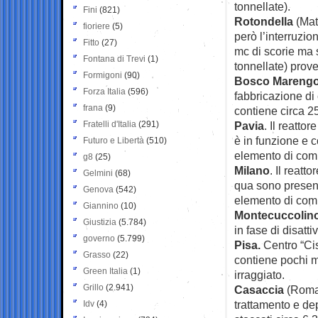
tonnellate).
Fini
(821)
Rotondella
(Mate
fioriere
(5)
però l’interruzio
Fitto
(27)
mc di scorie ma s
Fontana di Trevi
(1)
tonnellate) prov
Formigoni
(90)
Bosco Mareng
Forza Italia
(596)
fabbricazione di 
frana
(9)
contiene circa 250
Fratelli d'Italia
(291)
Pavia
. Il reatto
è in funzione e 
Futuro e Libertà
(510)
elemento di comb
g8
(25)
Milano
. Il reatt
Gelmini
(68)
qua sono present
Genova
(542)
elemento di comb
Giannino
(10)
Montecuccolin
Giustizia
(5.784)
in fase di disatti
governo
(5.799)
Pisa.
Centro “Cis
Grasso
(22)
contiene pochi mc
Green Italia
(1)
irraggiato.
Grillo
(2.941)
Casaccia
(Roma)
trattamento e dep
Idv
(4)