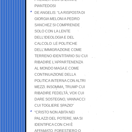
PIANTEDOSI
DE ANGELIS: “LA RISPOSTA DI
GIORGIA MELONI A PEDRO
SANCHEZ SI COMPRENDE
SOLO CON LA LENTE
DELL’IDEOLOGIA E DEL
CALCOLO: LE POLITICHE
DELL’IMMIGRAZIONE COME
TERRENO IDENTITARIO SU CUI
RIBADIRE L’APPARTENENZA
AL MONDO MAGA E COME
CONTINUAZIONE DELLA
POLITICA INTERNA CON ALTRI
MEZZI. INSOMMA, TRUMP CUI
RIBADIRE FEDELTÀ, VOX CUI
DARE SOSTEGNO, VANNACCI
CUI TOGLIERE SPAZIO”
“CRISTO NON ABITA NEI
PALAZZI DEL POTERE, MA SI
IDENTIFICA CON CHI È
AFFAMATO, FORESTIERO O