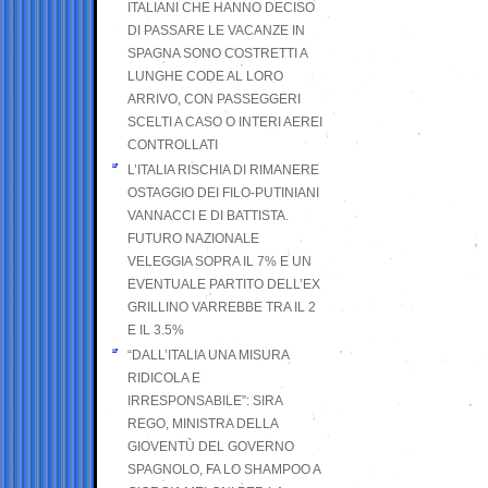
ITALIANI CHE HANNO DECISO
DI PASSARE LE VACANZE IN
SPAGNA SONO COSTRETTI A
LUNGHE CODE AL LORO
ARRIVO, CON PASSEGGERI
SCELTI A CASO O INTERI AEREI
CONTROLLATI
L’ITALIA RISCHIA DI RIMANERE
OSTAGGIO DEI FILO-PUTINIANI
VANNACCI E DI BATTISTA.
FUTURO NAZIONALE
VELEGGIA SOPRA IL 7% E UN
EVENTUALE PARTITO DELL’EX
GRILLINO VARREBBE TRA IL 2
E IL 3.5%
“DALL’ITALIA UNA MISURA
RIDICOLA E
IRRESPONSABILE”: SIRA
REGO, MINISTRA DELLA
GIOVENTÙ DEL GOVERNO
SPAGNOLO, FA LO SHAMPOO A