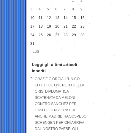
1
2
3
4
5
6
7
8
9
10
11
12
13
14
15
16
17
18
19
20
21
22
23
24
25
26
27
28
29
30
31
« Lug
Leggi gli ultimi articoli
inseriti
GRAZIE GIORGIA! L’UNICO
EFFETTO CONCRETO DELLA
CRISI DIPLOMATICA
SCATENATA DA MELONI
CONTRO SANCHEZ PER IL
CASO CEUTA? ORA CHE
ANCHE MADRID HA SOSPESO
SCHENGEN PER CHI ARRIVA
DAL NOSTRO PAESE, GLI