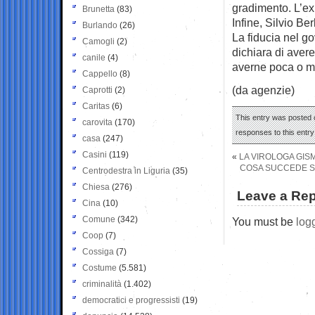
gradimento. L’ex
Brunetta
(83)
Infine, Silvio Be
Burlando
(26)
La fiducia nel go
Camogli
(2)
dichiara di aver
canile
(4)
averne poca o m
Cappello
(8)
(da agenzie)
Caprotti
(2)
Caritas
(6)
This entry was posted o
carovita
(170)
responses to this entr
casa
(247)
Casini
(119)
«
LA VIROLOGA GIS
COSA SUCCEDE SE 
Centrodestra in Liguria
(35)
Chiesa
(276)
Leave a Rep
Cina
(10)
Comune
(342)
You must be
log
Coop
(7)
Cossiga
(7)
Costume
(5.581)
criminalità
(1.402)
democratici e progressisti
(19)