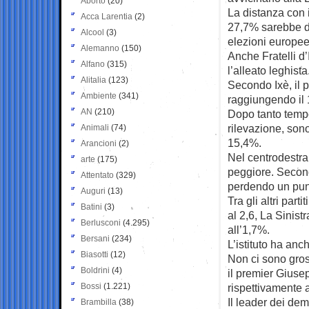
Aborto
(20)
La distanza con 
Acca Larentia
(2)
27,7% sarebbe di
Alcool
(3)
elezioni europee,
Alemanno
(150)
Anche Fratelli d’
Alfano
(315)
l’alleato leghista
Alitalia
(123)
Secondo Ixè, il p
Ambiente
(341)
raggiungendo il
AN
(210)
Dopo tanto tempo
rilevazione, sono
Animali
(74)
15,4%.
Arancioni
(2)
Nel centrodestra,
arte
(175)
peggiore. Second
Attentato
(329)
perdendo un pun
Auguri
(13)
Tra gli altri part
Batini
(3)
al 2,6, La Sinis
Berlusconi
(4.295)
all’1,7%.
Bersani
(234)
L’istituto ha anc
Biasotti
(12)
Non ci sono gross
Boldrini
(4)
il premier Giuse
Bossi
(1.221)
rispettivamente 
Il leader dei dem
Brambilla
(38)