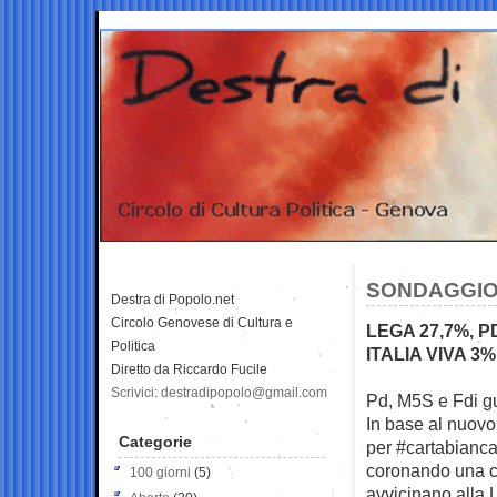
SONDAGGIO I
Destra di Popolo.net
Circolo Genovese di Cultura e
LEGA 27,7%, PD
Politica
ITALIA VIVA 3%
Diretto da Riccardo Fucile
Scrivici: destradipopolo@gmail.com
Pd, M5S e Fdi g
In base al nuovo
Categorie
per #cartabianca,
coronando una cr
100 giorni
(5)
avvicinano alla 