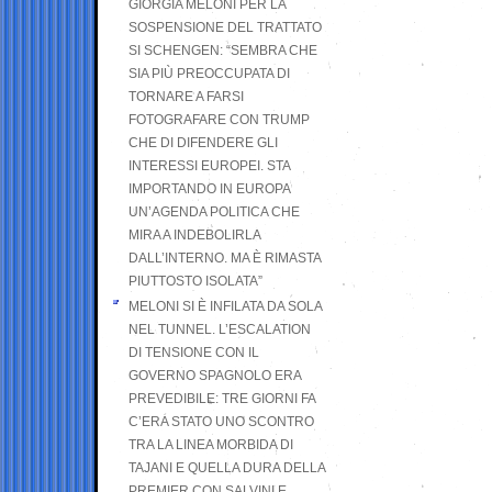
GIORGIA MELONI PER LA
SOSPENSIONE DEL TRATTATO
SI SCHENGEN: “SEMBRA CHE
SIA PIÙ PREOCCUPATA DI
TORNARE A FARSI
FOTOGRAFARE CON TRUMP
CHE DI DIFENDERE GLI
INTERESSI EUROPEI. STA
IMPORTANDO IN EUROPA
UN’AGENDA POLITICA CHE
MIRA A INDEBOLIRLA
DALL’INTERNO. MA È RIMASTA
PIUTTOSTO ISOLATA”
MELONI SI È INFILATA DA SOLA
NEL TUNNEL. L’ESCALATION
DI TENSIONE CON IL
GOVERNO SPAGNOLO ERA
PREVEDIBILE: TRE GIORNI FA
C’ERA STATO UNO SCONTRO
TRA LA LINEA MORBIDA DI
TAJANI E QUELLA DURA DELLA
PREMIER CON SALVINI E