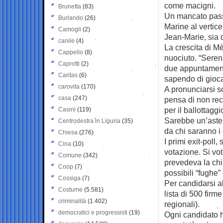
come macigni.
Brunetta
(83)
Un mancato passa
Burlando
(26)
Marine al vertic
Camogli
(2)
Jean-Marie, sia 
canile
(4)
La crescita di M
Cappello
(8)
nuociuto. “Serena
Caprotti
(2)
due appuntamenti
Caritas
(6)
sapendo di giocar
carovita
(170)
A pronunciarsi so
casa
(247)
pensa di non reca
per il ballottagg
Casini
(119)
Sarebbe un’aste
Centrodestra in Liguria
(35)
da chi saranno i 
Chiesa
(276)
I primi exit-poll
Cina
(10)
votazione. Si vo
Comune
(342)
prevedeva la chiu
Coop
(7)
possibili “fughe” d
Cossiga
(7)
Per candidarsi a
Costume
(5.581)
lista di 500 firme
criminalità
(1.402)
regionali).
democratici e progressisti
(19)
Ogni candidato h