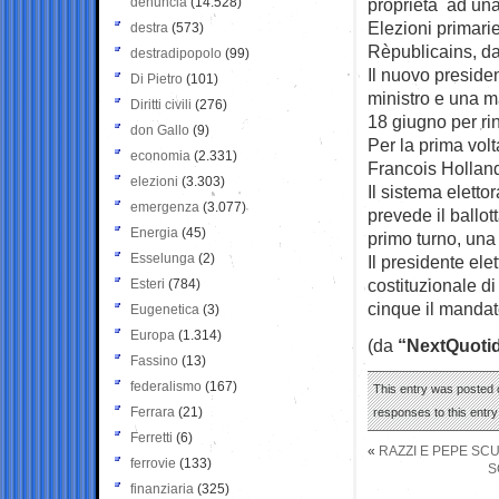
denuncia
(14.528)
proprietà ad una 
Elezioni primarie
destra
(573)
Rèpublicains, dai
destradipopolo
(99)
Il nuovo preside
Di Pietro
(101)
ministro e una m
Diritti civili
(276)
18 giugno per r
don Gallo
(9)
Per la prima volt
economia
(2.331)
Francois Holland
elezioni
(3.303)
Il sistema eletto
emergenza
(3.077)
prevede il ballo
Energia
(45)
primo turno, una 
Esselunga
(2)
Il presidente ele
costituzionale d
Esteri
(784)
cinque il mandat
Eugenetica
(3)
Europa
(1.314)
(da
“NextQuoti
Fassino
(13)
federalismo
(167)
This entry was posted o
Ferrara
(21)
responses to this entr
Ferretti
(6)
«
RAZZI E PEPE SC
ferrovie
(133)
S
finanziaria
(325)