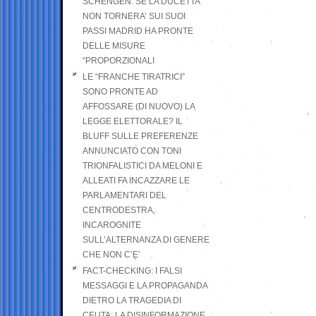
SCHENGEN. SE LA DUCETTA
NON TORNERA’ SUI SUOI
PASSI MADRID HA PRONTE
DELLE MISURE
“PROPORZIONALI
LE “FRANCHE TIRATRICI”
SONO PRONTE AD
AFFOSSARE (DI NUOVO) LA
LEGGE ELETTORALE? IL
BLUFF SULLE PREFERENZE
ANNUNCIATO CON TONI
TRIONFALISTICI DA MELONI E
ALLEATI FA INCAZZARE LE
PARLAMENTARI DEL
CENTRODESTRA,
INCAROGNITE
SULL’ALTERNANZA DI GENERE
CHE NON C’E’
FACT-CHECKING: I FALSI
MESSAGGI E LA PROPAGANDA
DIETRO LA TRAGEDIA DI
CEUTA: LA DISINFORMAZIONE