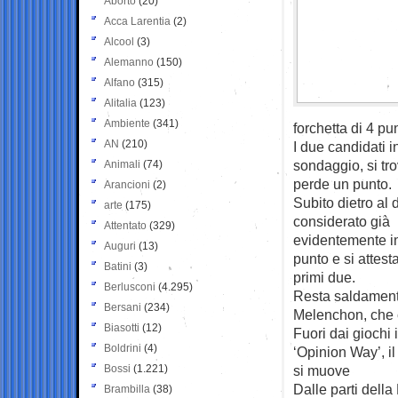
Aborto
(20)
Acca Larentia
(2)
Alcool
(3)
Alemanno
(150)
Alfano
(315)
Alitalia
(123)
Ambiente
(341)
forchetta di 4 pu
AN
(210)
I due candidati 
sondaggio, si tr
Animali
(74)
perde un punto.
Arancioni
(2)
Subito dietro al 
arte
(175)
considerato già
Attentato
(329)
evidentemente in
Auguri
(13)
punto e si attesta
Batini
(3)
primi due.
Berlusconi
(4.295)
Resta saldamente
Bersani
(234)
Melenchon, che c
Biasotti
(12)
Fuori dai giochi 
Boldrini
(4)
‘Opinion Way’, il
Bossi
(1.221)
si muove
Dalle parti dell
Brambilla
(38)