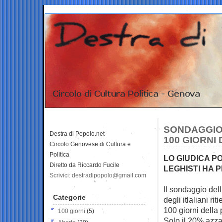
SONDAGGIO 
Destra di Popolo.net
100 GIORNI
Circolo Genovese di Cultura e
Politica
LO GIUDICA P
Diretto da Riccardo Fucile
LEGHISTI HA P
Scrivici: destradipopolo@gmail.com
Il sondaggio del
Categorie
degli itlaliani ri
100 giorni della
100 giorni
(5)
Solo il 20% azza