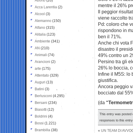
Aborto
(20)
mentre il 26% pr
Acca Larentia
(2)
Il peggior risult
Alcool
(3)
viene raccolto tra
Alemanno
(150)
Pd: coloro che vo
Alfano
(315)
rispondono in m
Alitalia
(123)
ben il 71%.
Ambiente
(341)
Anche chi vota Fo
AN
(210)
disastro il pres
49% contro un 29
Animali
(74)
Persino tra gli e
Arancioni
(2)
26% lo boccia, 
arte
(175)
Infine il M5S: lo
Attentato
(329)
giustifica.
Auguri
(13)
Ancora peggio va 
Batini
(3)
bocciato dal 55%
Berlusconi
(4.295)
(da
“Termometro
Bersani
(234)
Biasotti
(12)
This entry was posted o
Boldrini
(4)
responses to this entr
Bossi
(1.221)
Brambilla
(38)
«
UN TEAM DI AVVOC