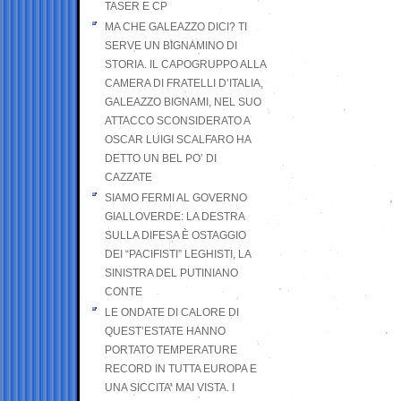
TASER E CP
MA CHE GALEAZZO DICI? TI
SERVE UN BIGNAMINO DI
STORIA. IL CAPOGRUPPO ALLA
CAMERA DI FRATELLI D’ITALIA,
GALEAZZO BIGNAMI, NEL SUO
ATTACCO SCONSIDERATO A
OSCAR LUIGI SCALFARO HA
DETTO UN BEL PO’ DI
CAZZATE
SIAMO FERMI AL GOVERNO
GIALLOVERDE: LA DESTRA
SULLA DIFESA È OSTAGGIO
DEI “PACIFISTI” LEGHISTI, LA
SINISTRA DEL PUTINIANO
CONTE
LE ONDATE DI CALORE DI
QUEST’ESTATE HANNO
PORTATO TEMPERATURE
RECORD IN TUTTA EUROPA E
UNA SICCITA’ MAI VISTA. I