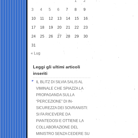
1
2
3
4
5
6
7
8
9
10
11
12
13
14
15
16
17
18
19
20
21
22
23
24
25
26
27
28
29
30
31
« Lug
Leggi gli ultimi articoli
inseriti
IL BLITZ DI SILVIA SALIS AL
VIMINALE CHE SPIAZZA LA
PROPAGANDA SULLA
“PERCEZIONE” DI IN-
SICUREZZA DEI SOVRANISTI:
SI FA RICEVERE DA
PIANTEDOSI E OTTIENE LA
COLLABORAZIONE DEL
MINISTRO SENZA CEDERE SU