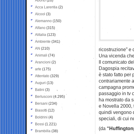
Aborto
(20)
Acca Larentia
(2)
Alcool
(3)
Alemanno
(150)
Alfano
(315)
Alitalia
(123)
Ambiente
(341)
AN
(210)
ricostruzione” e 
Una vicenda che 
Animali
(74)
Il comunicato del
Arancioni
(2)
Dagospia recitav
arte
(175)
è stato fatto per
Attentato
(329)
contrariamente a 
Auguri
(13)
campagna promoz
Batini
(3)
passaggio in tv c
Berlusconi
(4.295)
ha mostrato da s
Bersani
(234)
e Novella 2000, 
Biasotti
(12)
quindi vengono d
Boldrini
(4)
speciali, di cui n
Bossi
(1.221)
(da
“Huffington
Brambilla
(38)