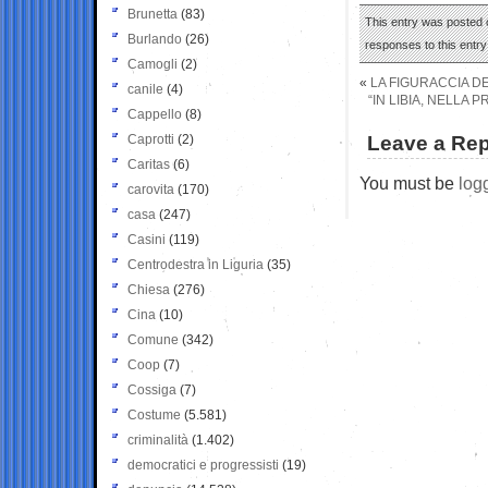
Brunetta
(83)
This entry was posted o
Burlando
(26)
responses to this entr
Camogli
(2)
«
LA FIGURACCIA D
canile
(4)
“IN LIBIA, NELLA
Cappello
(8)
Caprotti
(2)
Leave a Rep
Caritas
(6)
You must be
log
carovita
(170)
casa
(247)
Casini
(119)
Centrodestra in Liguria
(35)
Chiesa
(276)
Cina
(10)
Comune
(342)
Coop
(7)
Cossiga
(7)
Costume
(5.581)
criminalità
(1.402)
democratici e progressisti
(19)