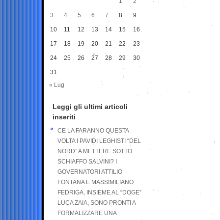
1
2
3
4
5
6
7
8
9
10
11
12
13
14
15
16
17
18
19
20
21
22
23
24
25
26
27
28
29
30
31
« Lug
Leggi gli ultimi articoli
inseriti
CE LA FARANNO QUESTA
VOLTA I PAVIDI LEGHISTI “DEL
NORD” A METTERE SOTTO
SCHIAFFO SALVINI? I
GOVERNATORI ATTILIO
FONTANA E MASSIMILIANO
FEDRIGA, INSIEME AL “DOGE”
LUCA ZAIA, SONO PRONTI A
FORMALIZZARE UNA