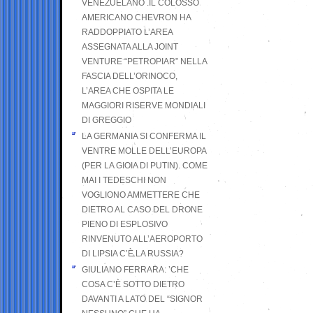
VENEZUELANO .IL COLOSSO
AMERICANO CHEVRON HA
RADDOPPIATO L’AREA
ASSEGNATA ALLA JOINT
VENTURE “PETROPIAR” NELLA
FASCIA DELL’ORINOCO,
L’AREA CHE OSPITA LE
MAGGIORI RISERVE MONDIALI
DI GREGGIO
LA GERMANIA SI CONFERMA IL
VENTRE MOLLE DELL’EUROPA
(PER LA GIOIA DI PUTIN). COME
MAI I TEDESCHI NON
VOGLIONO AMMETTERE CHE
DIETRO AL CASO DEL DRONE
PIENO DI ESPLOSIVO
RINVENUTO ALL’AEROPORTO
DI LIPSIA C’È LA RUSSIA?
GIULIANO FERRARA: ’CHE
COSA C’È SOTTO DIETRO
DAVANTI A LATO DEL “SIGNOR