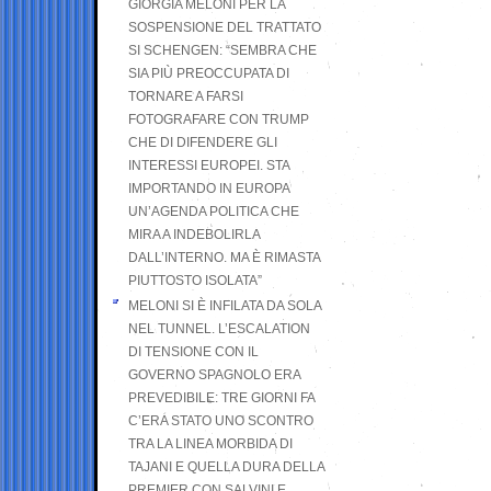
GIORGIA MELONI PER LA
SOSPENSIONE DEL TRATTATO
SI SCHENGEN: “SEMBRA CHE
SIA PIÙ PREOCCUPATA DI
TORNARE A FARSI
FOTOGRAFARE CON TRUMP
CHE DI DIFENDERE GLI
INTERESSI EUROPEI. STA
IMPORTANDO IN EUROPA
UN’AGENDA POLITICA CHE
MIRA A INDEBOLIRLA
DALL’INTERNO. MA È RIMASTA
PIUTTOSTO ISOLATA”
MELONI SI È INFILATA DA SOLA
NEL TUNNEL. L’ESCALATION
DI TENSIONE CON IL
GOVERNO SPAGNOLO ERA
PREVEDIBILE: TRE GIORNI FA
C’ERA STATO UNO SCONTRO
TRA LA LINEA MORBIDA DI
TAJANI E QUELLA DURA DELLA
PREMIER CON SALVINI E