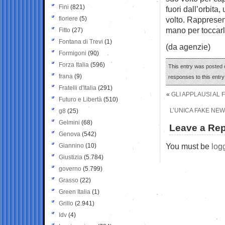
Fini
(821)
fuori dall’orbita
fioriere
(5)
volto. Rappresent
mano per toccarl
Fitto
(27)
Fontana di Trevi
(1)
(da agenzie)
Formigoni
(90)
Forza Italia
(596)
This entry was posted o
frana
(9)
responses to this entr
Fratelli d'Italia
(291)
«
GLI APPLAUSI AL
Futuro e Libertà
(510)
L’UNICA FAKE NEW
g8
(25)
Gelmini
(68)
Leave a Rep
Genova
(542)
You must be
log
Giannino
(10)
Giustizia
(5.784)
governo
(5.799)
Grasso
(22)
Green Italia
(1)
Grillo
(2.941)
Idv
(4)