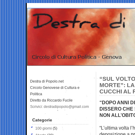
“SUL VOLTO
Destra di Popolo.net
MORTE”: LA
Circolo Genovese di Cultura e
CUCCHI AL 
Politica
Diretto da Riccardo Fucile
“DOPO ANNI D
Scrivici: destradipopolo@gmail.com
DISSERO CHE
NON ALL’OBIT
Categorie
“L’ultima volta l
100 giorni
(5)
deposizione a
pr