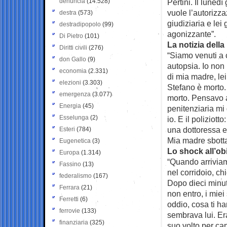
denuncia
(14.528)
Pertini. Il luned
vuole l’autorizza
destra
(573)
giudiziaria e lei
destradipopolo
(99)
agonizzante”.
Di Pietro
(101)
La notizia dell
Diritti civili
(276)
“Siamo venuti a 
don Gallo
(9)
autopsia. Io non
economia
(2.331)
di mia madre, lei
elezioni
(3.303)
Stefano è morto.
emergenza
(3.077)
morto. Pensavo a
Energia
(45)
penitenziaria mi 
Esselunga
(2)
io. E il poliziott
una dottoressa e
Esteri
(784)
Mia madre sbotta
Eugenetica
(3)
Lo shock all’ob
Europa
(1.314)
“Quando arriviam
Fassino
(13)
nel corridoio, c
federalismo
(167)
Dopo dieci minuti
Ferrara
(21)
non entro, i miei
Ferretti
(6)
oddio, cosa ti h
ferrovie
(133)
sembrava lui. Er
finanziaria
(325)
suo volto per ca