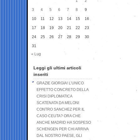
1
2
3
4
5
6
7
8
9
10
11
12
13
14
15
16
17
18
19
20
21
22
23
24
25
26
27
28
29
30
31
« Lug
Leggi gli ultimi articoli
inseriti
GRAZIE GIORGIA! L’UNICO
EFFETTO CONCRETO DELLA
CRISI DIPLOMATICA
SCATENATA DA MELONI
CONTRO SANCHEZ PER IL
CASO CEUTA? ORA CHE
ANCHE MADRID HA SOSPESO
SCHENGEN PER CHI ARRIVA
DAL NOSTRO PAESE, GLI