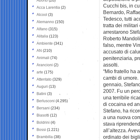
Aborto
(20)
Cucchi bis, in cu
Acca Larentia
(2)
Bernardo, Raffa
Alcool
(3)
Tedesco, tutti ac
Alemanno
(150)
tratta dei milita
Alfano
(315)
arrestarono Stefa
Alitalia
(123)
Roberto Mandolin
Ambiente
(341)
falso, mentre Vi
AN
(210)
accusato di calun
penitenziaria, p
Animali
(74)
assolti.
Arancioni
(2)
“Mio fratello ha
arte
(175)
cambi di umore. 
Attentato
(329)
gennaio, Stefano
Auguri
(13)
2007. Fu un perc
Batini
(3)
una terribile ric
Berlusconi
(4.295)
di cocaina ed an
Bersani
(234)
Stefano, ha ricor
Biasotti
(12)
a una nuova comu
Boldrini
(4)
stava riprendendo
Bossi
(1.221)
all’altezza. Ave
ordinato dei bigl
Brambilla
(38)