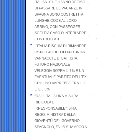
ITALIANI CHE HANNO DECISO
DI PASSARE LE VACANZE IN
SPAGNA SONO COSTRETTI A
LUNGHE CODE AL LORO
ARRIVO, CON PASSEGGERI
SCELTI A CASO O INTERI AEREI
CONTROLLATI
L’ITALIA RISCHIA DI RIMANERE
OSTAGGIO DEI FILO-PUTINIANI
VANNACCI E DI BATTISTA.
FUTURO NAZIONALE
VELEGGIA SOPRA IL 7% E UN
EVENTUALE PARTITO DELL’EX
GRILLINO VARREBBE TRA IL 2
E IL 3.5%
“DALL’ITALIA UNA MISURA
RIDICOLA E
IRRESPONSABILE”: SIRA
REGO, MINISTRA DELLA
GIOVENTÙ DEL GOVERNO
SPAGNOLO, FA LO SHAMPOO A