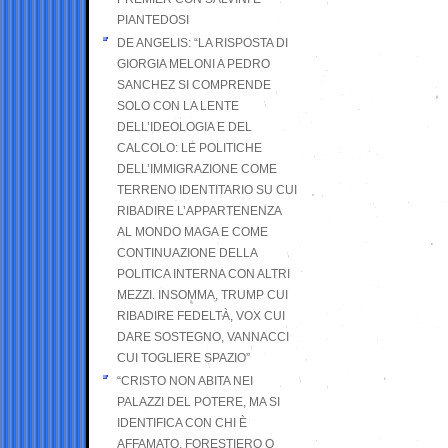
PIANTEDOSI
DE ANGELIS: “LA RISPOSTA DI
GIORGIA MELONI A PEDRO
SANCHEZ SI COMPRENDE
SOLO CON LA LENTE
DELL’IDEOLOGIA E DEL
CALCOLO: LE POLITICHE
DELL’IMMIGRAZIONE COME
TERRENO IDENTITARIO SU CUI
RIBADIRE L’APPARTENENZA
AL MONDO MAGA E COME
CONTINUAZIONE DELLA
POLITICA INTERNA CON ALTRI
MEZZI. INSOMMA, TRUMP CUI
RIBADIRE FEDELTÀ, VOX CUI
DARE SOSTEGNO, VANNACCI
CUI TOGLIERE SPAZIO”
“CRISTO NON ABITA NEI
PALAZZI DEL POTERE, MA SI
IDENTIFICA CON CHI È
AFFAMATO, FORESTIERO O