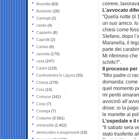
correre, lavorava
Brunetta
(83)
L’avvocato dif
Burlando
(26)
“Quella notte (i
Camogli
(2)
un suo amico. Io
canile
(4)
chiesi come foss
Cappello
(8)
Stefano, dopo l’
Caprotti
(2)
Maranella, il leg
Caritas
(6)
parte dei carabin
carovita
(170)
Mi riferirono che
casa
(247)
schifo?”.
Il processo per
Casini
(119)
“Mio padre ci rac
Centrodestra in Liguria
(35)
domanda: come sta
Chiesa
(276)
quel momento pen
Cina
(10)
mi pentii amaram
Comune
(342)
avvicinò all’avvo
Coop
(7)
disse: io la pago
Cossiga
(7)
le manette ai pol
Costume
(5.581)
L’ospedale e i
criminalità
(1.402)
“Il sabato sera v
democratici e progressisti
(19)
stato trasferito 