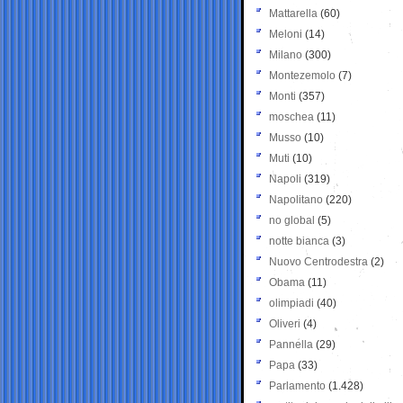
Mattarella
(60)
Meloni
(14)
Milano
(300)
Montezemolo
(7)
Monti
(357)
moschea
(11)
Musso
(10)
Muti
(10)
Napoli
(319)
Napolitano
(220)
no global
(5)
notte bianca
(3)
Nuovo Centrodestra
(2)
Obama
(11)
olimpiadi
(40)
Oliveri
(4)
Pannella
(29)
Papa
(33)
Parlamento
(1.428)