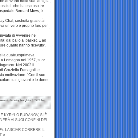
e arrivano dalla sua famiglia,
osciuti, che ha esploso tre
l’ospedale Bernard Mevs, è
ay Chal, costruita grazie ai
iva un vero e proprio faro per
inviata di Avvenire nel
tà: dal ballo al basket. E ad
tuire quanto hanno ricevuto”.
nella quale esprimeva
a a Lomagna nel 1957, suor
adagascar. Nel 2002 il
 di Graziella Fumagalli e
a motivazione: “Con il suo
colare tra i giovani e le donne
ponses to this entry through the
RSS 2.0
feed.
LE KYRYLO BUDANOV, SI È
ERÀ AI SUOI CONFINI DEL
A. LASCIAR CORRERE IL
”
»