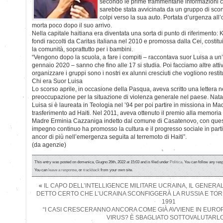
secondo le prime frammentarie informazioni ch
sarebbe stata avvicinata da un gruppo di scon
colpi verso la sua auto. Portata d’urgenza al
morta poco dopo il suo arrivo.
Nella capitale haitiana era diventata una sorta di punto di riferimento: K
fondi raccolti da Caritas italiana nel 2010 e promossa dalla Cei, costitu
la comunità, soprattutto per i bambini.
“Vengono dopo la scuola, a fare i compiti – raccontava suor Luisa a un’
gennaio 2020 – sanno che fino alle 17 si studia. Poi facciamo altre attivi
organizzare i gruppi sono i nostri ex alunni cresciuti che vogliono resti
Chi era Suor Luisa
Lo scorso aprile, in occasione della Pasqua, aveva scritto una lettera 
preoccupazione per la situazione di violenza generale nel paese. Nat
Luisa si è laureata in Teologia nel ’94 per poi partire in missiona in M
trasferimento ad Haiti. Nel 2011, aveva ottenuto il premio alla memoria
Madre Erminia Cazzaniga indetto dal comune di Casatenovo, con quest
impegno continuo ha promosso la cultura e il progresso sociale in parti
ancor di più nell’emergenza seguita al terremoto di Haiti”.
(da agenzie)
This entry was posted on domenica, Giugno 26th, 2022 at 15:03 and is filed under
Politica
. You can follow any res
You can
leave a response
, or
trackback
from your own site.
«
IL CAPO DELL’INTELLIGENCE MILITARE UCRAINA, IL GENERA
DETTO CERTO CHE L’UCRAINA SCONFIGGERÀ LA RUSSIA E TORN
1991
“I CASI CRESCERANNO ANCORA COME GIÀ AVVIENE IN EUROP
VIRUS? È SBAGLIATO SOTTOVALUTARLO