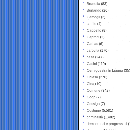
Brunetta
(83)
Burlando
(26)
Camogli
(2)
canile
(4)
Cappello
(8)
Caprotti
(2)
Caritas
(6)
carovita
(170)
casa
(247)
Casini
(119)
Centrodestra in Liguria
(35
Chiesa
(276)
Cina
(10)
Comune
(342)
Coop
(7)
Cossiga
(7)
Costume
(5.581)
criminalità
(1.402)
democratici e progressisti
(