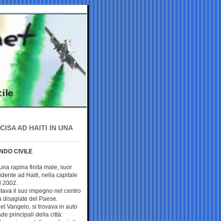
ISA AD HAITI IN UNA
NDO CIVILE
una rapina finita male, suor
dente ad Haiti, nella capitale
l 2002.
tava il suo impegno nel centro
iù disagiate del Paese.
el Vangelo, si trovava in auto
 principali della città: