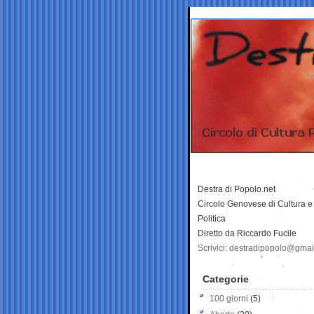
Destra di Popolo.net
Circolo Genovese di Cultura e
Politica
Diretto da Riccardo Fucile
Scrivici: destradipopolo@gma
Categorie
100 giorni
(5)