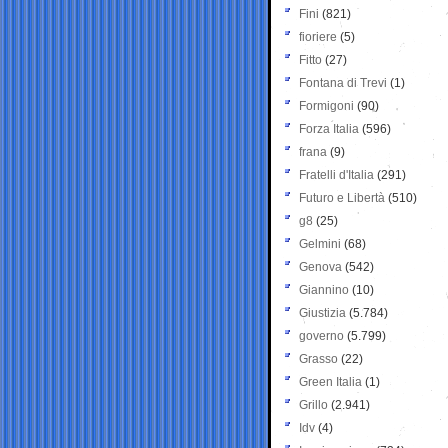
Fini
(821)
fioriere
(5)
Fitto
(27)
Fontana di Trevi
(1)
Formigoni
(90)
Forza Italia
(596)
frana
(9)
Fratelli d'Italia
(291)
Futuro e Libertà
(510)
g8
(25)
Gelmini
(68)
Genova
(542)
Giannino
(10)
Giustizia
(5.784)
governo
(5.799)
Grasso
(22)
Green Italia
(1)
Grillo
(2.941)
Idv
(4)