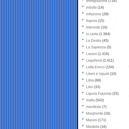
Immigrazione
(734)
indulto
(14)
inflazione
(26)
Ingroia
(15)
Interviste
(16)
la casta
(1.394)
La Destra
(45)
La Sapienza
(5)
Lavoro
(1.316)
LegaNord
(2.411)
Letta Enrico
(154)
Liberi e Uguali
(10)
Libia
(68)
Libri
(33)
Liguria Futurista
(25)
mafia
(543)
manifesto
(7)
Margherita
(16)
Maroni
(171)
Mastella
(16)