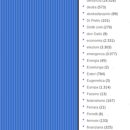
denuncia
(14.528)
destra
(573)
destradipopolo
(99)
Di Pietro
(101)
Diritti civili
(276)
don Gallo
(9)
economia
(2.331)
elezioni
(3.303)
emergenza
(3.077)
Energia
(45)
Esselunga
(2)
Esteri
(784)
Eugenetica
(3)
Europa
(1.314)
Fassino
(13)
federalismo
(167)
Ferrara
(21)
Ferretti
(6)
ferrovie
(133)
finanziaria
(325)