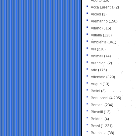
Aborto
(20)
Acca Larentia
(2)
Alcool
(3)
Alemanno
(150)
Alfano
(315)
Alitalia
(123)
Ambiente
(341)
AN
(210)
Animali
(74)
Arancioni
(2)
arte
(175)
Attentato
(329)
Auguri
(13)
Batini
(3)
Berlusconi
(4.295)
Bersani
(234)
Biasotti
(12)
Boldrini
(4)
Bossi
(1.221)
Brambilla
(38)