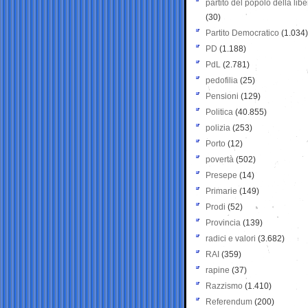
partito del popolo della libe
(30)
Partito Democratico
(1.034)
PD
(1.188)
PdL
(2.781)
pedofilia
(25)
Pensioni
(129)
Politica
(40.855)
polizia
(253)
Porto
(12)
povertà
(502)
Presepe
(14)
Primarie
(149)
Prodi
(52)
Provincia
(139)
radici e valori
(3.682)
RAI
(359)
rapine
(37)
Razzismo
(1.410)
Referendum
(200)