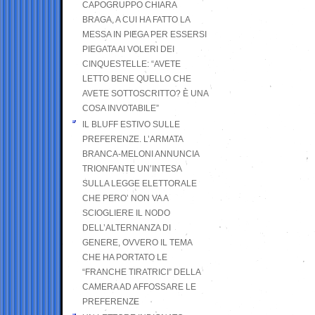
CAPOGRUPPO CHIARA
BRAGA, A CUI HA FATTO LA
MESSA IN PIEGA PER ESSERSI
PIEGATA AI VOLERI DEI
CINQUESTELLE: “AVETE
LETTO BENE QUELLO CHE
AVETE SOTTOSCRITTO? È UNA
COSA INVOTABILE”
IL BLUFF ESTIVO SULLE
PREFERENZE. L’ARMATA
BRANCA-MELONI ANNUNCIA
TRIONFANTE UN’INTESA
SULLA LEGGE ELETTORALE
CHE PERO’ NON VA A
SCIOGLIERE IL NODO
DELL’ALTERNANZA DI
GENERE, OVVERO IL TEMA
CHE HA PORTATO LE
“FRANCHE TIRATRICI” DELLA
CAMERA AD AFFOSSARE LE
PREFERENZE