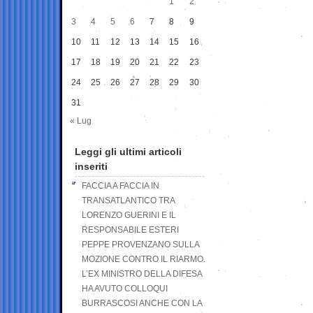
1
2
3
4
5
6
7
8
9
10
11
12
13
14
15
16
17
18
19
20
21
22
23
24
25
26
27
28
29
30
31
« Lug
Leggi gli ultimi articoli
inseriti
FACCIA A FACCIA IN
TRANSATLANTICO TRA
LORENZO GUERINI E IL
RESPONSABILE ESTERI
PEPPE PROVENZANO SULLA
MOZIONE CONTRO IL RIARMO.
L’EX MINISTRO DELLA DIFESA
HA AVUTO COLLOQUI
BURRASCOSI ANCHE CON LA