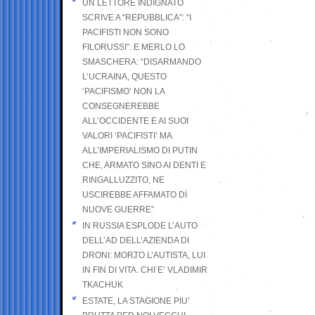
UN LETTORE INDIGNATO
SCRIVE A “REPUBBLICA”: “I
PACIFISTI NON SONO
FILORUSSI”. E MERLO LO
SMASCHERA: “DISARMANDO
L’UCRAINA, QUESTO
‘PACIFISMO’ NON LA
CONSEGNEREBBE
ALL’OCCIDENTE E AI SUOI
VALORI ‘PACIFISTI’ MA
ALL’IMPERIALISMO DI PUTIN
CHE, ARMATO SINO AI DENTI E
RINGALLUZZITO, NE
USCIREBBE AFFAMATO DI
NUOVE GUERRE”
IN RUSSIA ESPLODE L’AUTO
DELL’AD DELL’AZIENDA DI
DRONI: MORTO L’AUTISTA, LUI
IN FIN DI VITA. CHI E’ VLADIMIR
TKACHUK
ESTATE, LA STAGIONE PIU’