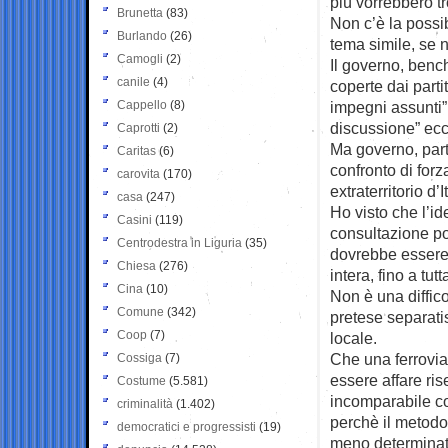
più vorrebbero t
Brunetta
(83)
Non c’è la possi
Burlando
(26)
tema simile, se 
Camogli
(2)
Il governo, bench
canile
(4)
coperte dai parti
Cappello
(8)
impegni assunti”,
discussione” ecc
Caprotti
(2)
Ma governo, part
Caritas
(6)
confronto di forz
carovita
(170)
extraterritorio d’
casa
(247)
Ho visto che l’i
Casini
(119)
consultazione p
Centrodestra in Liguria
(35)
dovrebbe essere 
Chiesa
(276)
intera, fino a tutta
Cina
(10)
Non è una diffico
Comune
(342)
pretese separati
Coop
(7)
locale.
Che una ferrovia
Cossiga
(7)
essere affare ris
Costume
(5.581)
incomparabile co
criminalità
(1.402)
perchè il metodo
democratici e progressisti
(19)
meno determinato