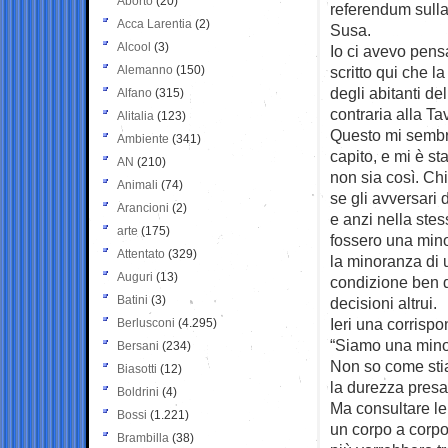
Aborto
(20)
referendum
sulla
Acca Larentia
(2)
Susa.
Alcool
(3)
Io ci avevo pens
Alemanno
(150)
scritto qui che 
degli abitanti del
Alfano
(315)
contraria alla Tav
Alitalia
(123)
Questo mi sembr
Ambiente
(341)
capito, e mi è st
AN
(210)
non sia così. C
Animali
(74)
se gli avversari d
Arancioni
(2)
e anzi nella stes
arte
(175)
fossero una mino
Attentato
(329)
la minoranza di 
Auguri
(13)
condizione ben d
Batini
(3)
decisioni altrui.
Ieri una corrisp
Berlusconi
(4.295)
“Siamo una mino
Bersani
(234)
Non so come stia
Biasotti
(12)
la durezza presa 
Boldrini
(4)
Ma consultare le
Bossi
(1.221)
un corpo a corpo
Brambilla
(38)