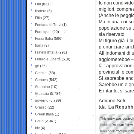
Io non condivido 
Fini
(821)
migliori, compresa
fioriere
(5)
(Anche le peggiori
Fitto
(27)
Ma in una consul
Fontana di Trevi
(1)
popolazione su u
Formigoni
(90)
sia riservato.
Forza Italia
(596)
Mi figuro già i 
frana
(9)
pronunciare anche 
Fratelli d'Italia
(291)
All’indomani di 
aggiornerebbe – l
Futuro e Libertà
(510)
là : approvazioni
g8
(25)
provinciali e com
Gelmini
(68)
Si saprebbe anc
Genova
(542)
Sarebbe un eleme
Giannino
(10)
E intanto, si sar
Giustizia
(5.784)
Adriano Sofri
governo
(5.799)
(da “
La Repubbl
Grasso
(22)
Green Italia
(1)
This entry was posted 
Grillo
(2.941)
Politica
. You can follow
Idv
(4)
trackback
from your ow