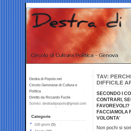
TAV: PERCH
Destra di Popolo.net
DIFFICILE 
Circolo Genovese di Cultura e
Politica
SECONDO I CO
Diretto da Riccardo Fucile
CONTRARI, SE
Scrivici: destradipopolo@gmail.com
FAVOREVOLI? D
FACCIAMOLA F
Categorie
VOLONTA’
100 giorni
(5)
Non pochi si son