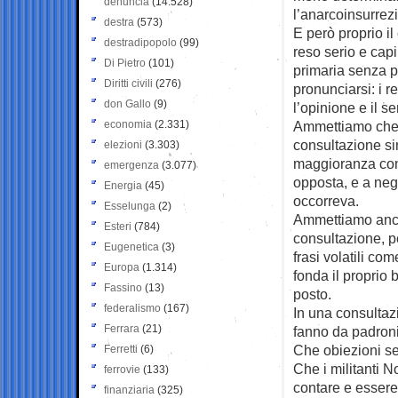
denuncia
(14.528)
l’anarcoinsurrez
destra
(573)
E però proprio i
destradipopolo
(99)
reso serio e cap
Di Pietro
(101)
primaria senza pa
Diritti civili
(276)
pronunciarsi: i r
don Gallo
(9)
l’opinione e il s
economia
(2.331)
Ammettiamo che 
consultazione si
elezioni
(3.303)
maggioranza cont
emergenza
(3.077)
opposta, e a neg
Energia
(45)
occorreva.
Esselunga
(2)
Ammettiamo anch
Esteri
(784)
consultazione, pe
Eugenetica
(3)
frasi volatili com
Europa
(1.314)
fonda il proprio 
Fassino
(13)
posto.
federalismo
(167)
In una consultaz
Ferrara
(21)
fanno da padroni 
Che obiezioni se
Ferretti
(6)
Che i militanti N
ferrovie
(133)
contare e essere
finanziaria
(325)