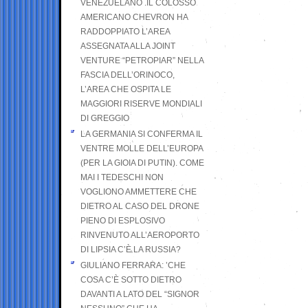
VENEZUELANO .IL COLOSSO
AMERICANO CHEVRON HA
RADDOPPIATO L’AREA
ASSEGNATA ALLA JOINT
VENTURE “PETROPIAR” NELLA
FASCIA DELL’ORINOCO,
L’AREA CHE OSPITA LE
MAGGIORI RISERVE MONDIALI
DI GREGGIO
LA GERMANIA SI CONFERMA IL
VENTRE MOLLE DELL’EUROPA
(PER LA GIOIA DI PUTIN). COME
MAI I TEDESCHI NON
VOGLIONO AMMETTERE CHE
DIETRO AL CASO DEL DRONE
PIENO DI ESPLOSIVO
RINVENUTO ALL’AEROPORTO
DI LIPSIA C’È LA RUSSIA?
GIULIANO FERRARA: ’CHE
COSA C’È SOTTO DIETRO
DAVANTI A LATO DEL “SIGNOR