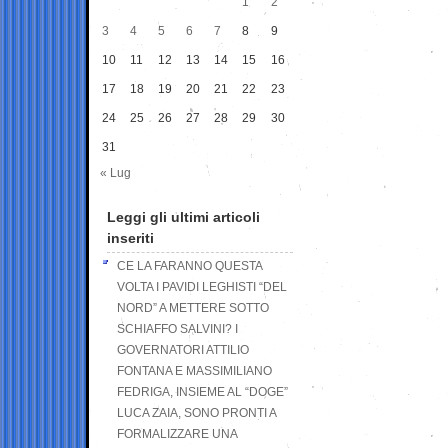
1
2
3
4
5
6
7
8
9
10
11
12
13
14
15
16
17
18
19
20
21
22
23
24
25
26
27
28
29
30
31
« Lug
Leggi gli ultimi articoli
inseriti
CE LA FARANNO QUESTA
VOLTA I PAVIDI LEGHISTI “DEL
NORD” A METTERE SOTTO
SCHIAFFO SALVINI? I
GOVERNATORI ATTILIO
FONTANA E MASSIMILIANO
FEDRIGA, INSIEME AL “DOGE”
LUCA ZAIA, SONO PRONTI A
FORMALIZZARE UNA