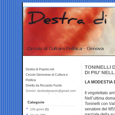
TONINELLI 
Destra di Popolo.net
DI PIU’ NEL
Circolo Genovese di Cultura e
Politica
LA MODESTIA 
Diretto da Riccardo Fucile
Scrivici: destradipopolo@gmail.com
Il virgolettato ar
Nell’ultima
doman
Categorie
Toninelli con Va
senatore del M5S
100 giorni
(5)
parziale della s