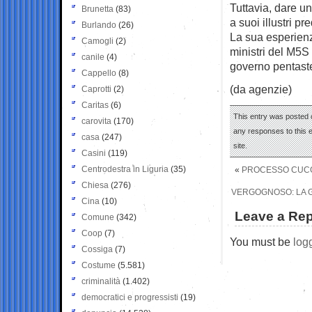
Tuttavia, dare un
Brunetta
(83)
a suoi illustri p
Burlando
(26)
La sua esperienza
Camogli
(2)
ministri del M5S 
canile
(4)
governo pentastel
Cappello
(8)
(da agenzie)
Caprotti
(2)
Caritas
(6)
This entry was posted o
carovita
(170)
any responses to this 
casa
(247)
site.
Casini
(119)
Centrodestra in Liguria
(35)
«
PROCESSO CUCCH
Chiesa
(276)
VERGOGNOSO: LA G
Cina
(10)
Leave a Rep
Comune
(342)
Coop
(7)
You must be
log
Cossiga
(7)
Costume
(5.581)
criminalità
(1.402)
democratici e progressisti
(19)