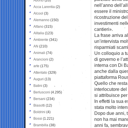
Aborto
(20)
nell’anno dell’a
Acca Larentia
(2)
essere il ministro
Alcool
(3)
ricostruzione de
Alemanno
(150)
investimenti nell
Alfano
(315)
cantieri».
Alitalia
(123)
La frase arriva a
Ambiente
(341)
un’intervista molt
AN
(210)
risparmiati scamb
Un colloquio a t
Animali
(74)
di governo e l’at
Arancioni
(2)
interna con Di Ba
arte
(175)
anche dalla ques
Attentato
(329)
piattaforma Rou
Auguri
(13)
Quello che resta 
Batini
(3)
interlocutore del
Berlusconi
(4.295)
si attribuisce pe
Bersani
(234)
In effetti la sua 
Biasotti
(12)
stata molto inte
Boldrini
(4)
Dopo due anni, tu
Bossi
(1.221)
non ha mai mancat
anni fa, sembrav
Brambilla
(38)