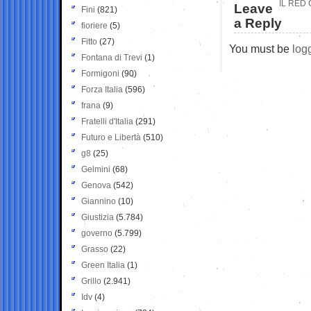
IL RED
Leave
Fini
(821)
a Reply
fioriere
(5)
Fitto
(27)
You must be
log
Fontana di Trevi
(1)
Formigoni
(90)
Forza Italia
(596)
frana
(9)
Fratelli d'Italia
(291)
Futuro e Libertà
(510)
g8
(25)
Gelmini
(68)
Genova
(542)
Giannino
(10)
Giustizia
(5.784)
governo
(5.799)
Grasso
(22)
Green Italia
(1)
Grillo
(2.941)
Idv
(4)