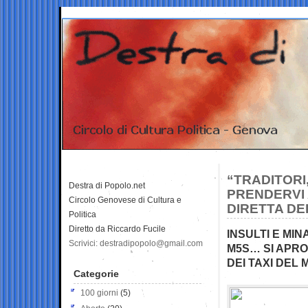
“TRADITORI
Destra di Popolo.net
PRENDERVI 
Circolo Genovese di Cultura e
DIRETTA DE
Politica
Diretto da Riccardo Fucile
INSULTI E MI
Scrivici: destradipopolo@gmail.com
M5S… SI APRO
DEI TAXI DEL
Categorie
100 giorni
(5)