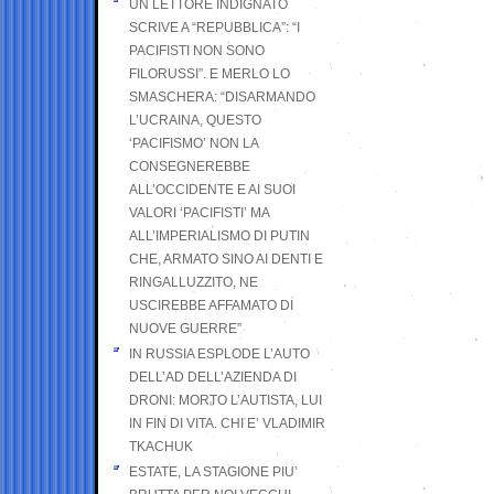
UN LETTORE INDIGNATO
SCRIVE A “REPUBBLICA”: “I
PACIFISTI NON SONO
FILORUSSI”. E MERLO LO
SMASCHERA: “DISARMANDO
L’UCRAINA, QUESTO
‘PACIFISMO’ NON LA
CONSEGNEREBBE
ALL’OCCIDENTE E AI SUOI
VALORI ‘PACIFISTI’ MA
ALL’IMPERIALISMO DI PUTIN
CHE, ARMATO SINO AI DENTI E
RINGALLUZZITO, NE
USCIREBBE AFFAMATO DI
NUOVE GUERRE”
IN RUSSIA ESPLODE L’AUTO
DELL’AD DELL’AZIENDA DI
DRONI: MORTO L’AUTISTA, LUI
IN FIN DI VITA. CHI E’ VLADIMIR
TKACHUK
ESTATE, LA STAGIONE PIU’