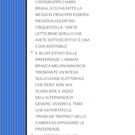
CAPOGRUPPO CHIARA
BRAGA, A CUI HA FATTO LA
MESSA IN PIEGA PER ESSERSI
PIEGATA AI VOLERI DEI
CINQUESTELLE: “AVETE
LETTO BENE QUELLO CHE
AVETE SOTTOSCRITTO? È UNA
COSA INVOTABILE”
IL BLUFF ESTIVO SULLE
PREFERENZE. L’ARMATA
BRANCA-MELONI ANNUNCIA
TRIONFANTE UN’INTESA
SULLA LEGGE ELETTORALE
CHE PERO’ NON VA A
SCIOGLIERE IL NODO
DELL’ALTERNANZA DI
GENERE, OVVERO IL TEMA
CHE HA PORTATO LE
“FRANCHE TIRATRICI” DELLA
CAMERA AD AFFOSSARE LE
PREFERENZE