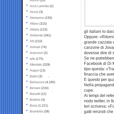
Aborto
(20)
Acca Larentia
(2)
Alcool
(3)
Alemanno
(150)
Alfano
(315)
Alitalia
(123)
gli italiani lo d
Ambiente
(341)
Oppure: «Ritorni
AN
(210)
grande cazzata 
canzone di Jovano
Animali
(74)
dovesse dire di s
Arancioni
(2)
Se ne potrebbero 
arte
(175)
Facebook di Di M
Attentato
(329)
tipo questa: «Tr
Auguri
(13)
finaccia che avet
Batini
(3)
E questo per quan
Berlusconi
(4.295)
Nella propaganda 
Bersani
(234)
cupe.
Biasotti
(12)
Ai tempi del refe
Boldrini
(4)
nodo twitter, in 
Bossi
(1.221)
Ieri scriveva: «
gatti renzisti ch
Brambilla
(38)