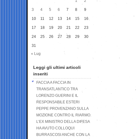
1
2
3
4
5
6
7
8
9
10
11
12
13
14
15
16
17
18
19
20
21
22
23
24
25
26
27
28
29
30
31
« Lug
Leggi gli ultimi articoli
inseriti
FACCIA A FACCIA IN
TRANSATLANTICO TRA
LORENZO GUERINI E IL
RESPONSABILE ESTERI
PEPPE PROVENZANO SULLA
MOZIONE CONTRO IL RIARMO.
L’EX MINISTRO DELLA DIFESA
HA AVUTO COLLOQUI
BURRASCOSI ANCHE CON LA