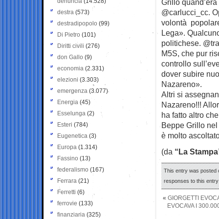
denuncia
(14.528)
Grillo quand’era
@carlucci_cc. Op
destra
(573)
volontà popolare
destradipopolo
(99)
Lega». Qualcuno 
Di Pietro
(101)
politichese. @tr
Diritti civili
(276)
M5S, che pur ris
don Gallo
(9)
controllo sull’e
economia
(2.331)
dover subire nuov
elezioni
(3.303)
Nazareno».
emergenza
(3.077)
Altri si assegnan
Energia
(45)
Nazareno!!! Allo
Esselunga
(2)
ha fatto altro che
Beppe Grillo nel 
Esteri
(784)
è molto ascoltato
Eugenetica
(3)
Europa
(1.314)
(da
“La Stampa
Fassino
(13)
federalismo
(167)
This entry was posted o
Ferrara
(21)
responses to this entr
Ferretti
(6)
«
GIORGETTI EVOC
ferrovie
(133)
EVOCAVA I 300.0
finanziaria
(325)