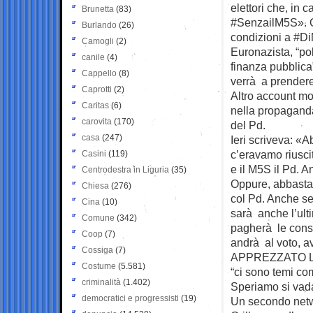
elettori che, in 
Brunetta
(83)
#SenzailM5S». Op
Burlando
(26)
condizioni a #Di
Camogli
(2)
Euronazista, “pol
canile
(4)
finanza pubblica”
Cappello
(8)
verrà a prendere
Caprotti
(2)
Altro account mol
Caritas
(6)
nella propaganda 
carovita
(170)
del Pd.
casa
(247)
Ieri scriveva: «A
c’eravamo riusci
Casini
(119)
e il M5S il Pd. A
Centrodestra in Liguria
(35)
Oppure, abbastan
Chiesa
(276)
col Pd. Anche se
Cina
(10)
sarà anche l’ulti
Comune
(342)
pagherà le cons
Coop
(7)
andrà al voto, a
Cossiga
(7)
APPREZZATO LE P
Costume
(5.581)
“ci sono temi com
criminalità
(1.402)
Speriamo si vada
democratici e progressisti
(19)
Un secondo netwo