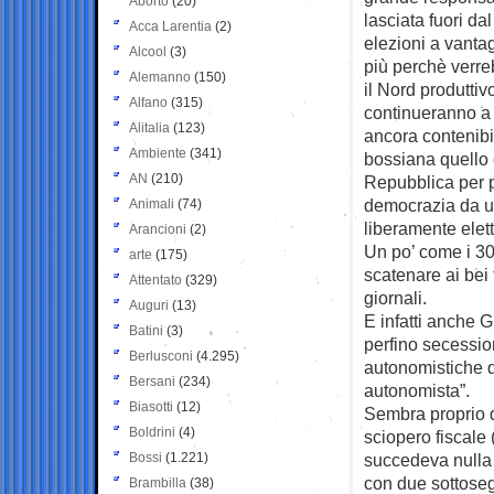
Aborto
(20)
lasciata fuori da
Acca Larentia
(2)
elezioni a vanta
Alcool
(3)
più perchè verre
Alemanno
(150)
il Nord produtti
Alfano
(315)
continueranno a 
Alitalia
(123)
ancora contenibil
Ambiente
(341)
bossiana quello c
AN
(210)
Repubblica per pa
democrazia da u
Animali
(74)
liberamente elet
Arancioni
(2)
Un po’ come i 30
arte
(175)
scatenare ai bei 
Attentato
(329)
giornali.
Auguri
(13)
E infatti anche G
Batini
(3)
perfino secessio
Berlusconi
(4.295)
autonomistiche 
Bersani
(234)
autonomista”.
Biasotti
(12)
Sembra proprio d
Boldrini
(4)
sciopero fiscale 
Bossi
(1.221)
succedeva nulla 
con due sottosegr
Brambilla
(38)