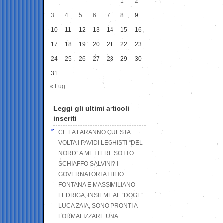
1
2
3
4
5
6
7
8
9
10
11
12
13
14
15
16
17
18
19
20
21
22
23
24
25
26
27
28
29
30
31
« Lug
Leggi gli ultimi articoli
inseriti
CE LA FARANNO QUESTA
VOLTA I PAVIDI LEGHISTI “DEL
NORD” A METTERE SOTTO
SCHIAFFO SALVINI? I
GOVERNATORI ATTILIO
FONTANA E MASSIMILIANO
FEDRIGA, INSIEME AL “DOGE”
LUCA ZAIA, SONO PRONTI A
FORMALIZZARE UNA