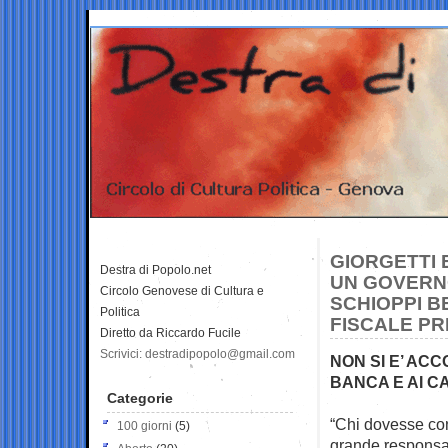
GIORGETTI 
Destra di Popolo.net
UN GOVERNO
Circolo Genovese di Cultura e
SCHIOPPI B
Politica
FISCALE PR
Diretto da Riccardo Fucile
Scrivici: destradipopolo@gmail.com
NON SI E’ AC
BANCA E AI C
Categorie
“Chi dovesse con
100 giorni
(5)
grande responsab