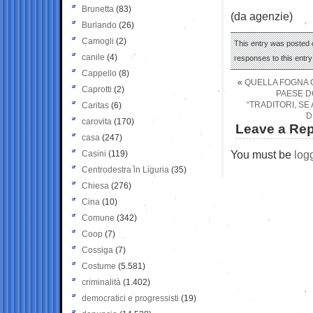
Brunetta
(83)
(da agenzie)
Burlando
(26)
Camogli
(2)
This entry was posted o
canile
(4)
responses to this entr
Cappello
(8)
«
QUELLA FOGNA C
Caprotti
(2)
PAESE D
“TRADITORI, SE
Caritas
(6)
D
carovita
(170)
Leave a Rep
casa
(247)
You must be
log
Casini
(119)
Centrodestra in Liguria
(35)
Chiesa
(276)
Cina
(10)
Comune
(342)
Coop
(7)
Cossiga
(7)
Costume
(5.581)
criminalità
(1.402)
democratici e progressisti
(19)