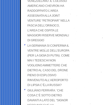
VENEZUELANO .IL COLOSSO
AMERICANO CHEVRON HA
RADDOPPIATO L’AREA
ASSEGNATA ALLA JOINT
VENTURE “PETROPIAR” NELLA
FASCIA DELL’ORINOCO,
L’AREA CHE OSPITA LE
MAGGIORI RISERVE MONDIALI
DI GREGGIO
LA GERMANIA SI CONFERMA IL
VENTRE MOLLE DELL’EUROPA
(PER LA GIOIA DI PUTIN). COME
MAI I TEDESCHI NON
VOGLIONO AMMETTERE CHE
DIETRO AL CASO DEL DRONE
PIENO DI ESPLOSIVO
RINVENUTO ALL’AEROPORTO
DI LIPSIA C’È LA RUSSIA?
GIULIANO FERRARA: ’CHE
COSA C’È SOTTO DIETRO
DAVANTI A LATO DEL “SIGNOR