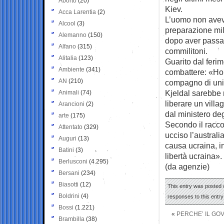
Aborto
(20)
Kiev.
Acca Larentia
(2)
L’uomo non avev
Alcool
(3)
preparazione mili
Alemanno
(150)
dopo aver passat
Alfano
(315)
commilitoni.
Alitalia
(123)
Guarito dal feri
Ambiente
(341)
combattere: «Ho b
AN
(210)
compagno di unit
Kjeldal sarebbe 
Animali
(74)
liberare un vill
Arancioni
(2)
dal ministero deg
arte
(175)
Secondo il raccon
Attentato
(329)
ucciso l’australi
Auguri
(13)
causa ucraina, 
Batini
(3)
libertà ucraina».
Berlusconi
(4.295)
(da agenzie)
Bersani
(234)
Biasotti
(12)
This entry was posted 
Boldrini
(4)
responses to this entr
Bossi
(1.221)
«
PERCHE’ IL GO
Brambilla
(38)