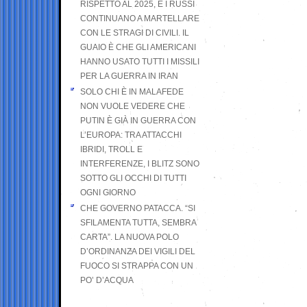
RISPETTO AL 2025, E I RUSSI
CONTINUANO A MARTELLARE
CON LE STRAGI DI CIVILI. IL
GUAIO È CHE GLI AMERICANI
HANNO USATO TUTTI I MISSILI
PER LA GUERRA IN IRAN
SOLO CHI È IN MALAFEDE
NON VUOLE VEDERE CHE
PUTIN È GIÀ IN GUERRA CON
L’EUROPA: TRA ATTACCHI
IBRIDI, TROLL E
INTERFERENZE, I BLITZ SONO
SOTTO GLI OCCHI DI TUTTI
OGNI GIORNO
CHE GOVERNO PATACCA. “SI
SFILAMENTA TUTTA, SEMBRA
CARTA”. LA NUOVA POLO
D’ORDINANZA DEI VIGILI DEL
FUOCO SI STRAPPA CON UN
PO’ D’ACQUA