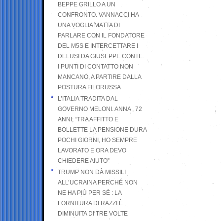
BEPPE GRILLO A UN
CONFRONTO. VANNACCI HA
UNA VOGLIA MATTA DI
PARLARE CON IL FONDATORE
DEL M5S E INTERCETTARE I
DELUSI DA GIUSEPPE CONTE.
I PUNTI DI CONTATTO NON
MANCANO, A PARTIRE DALLA
POSTURA FILORUSSA
L’ITALIA TRADITA DAL
GOVERNO MELONI. ANNA , 72
ANNI; “TRA AFFITTO E
BOLLETTE LA PENSIONE DURA
POCHI GIORNI, HO SEMPRE
LAVORATO E ORA DEVO
CHIEDERE AIUTO”
TRUMP NON DÀ MISSILI
ALL’UCRAINA PERCHÉ NON
NE HA PIÙ PER SÉ : LA
FORNITURA DI RAZZI È
DIMINUITA DI TRE VOLTE