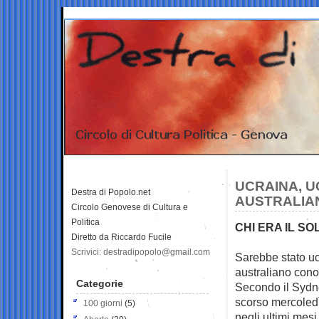
UCRAINA, U
Destra di Popolo.net
AUSTRALIA
Circolo Genovese di Cultura e
Politica
CHI ERA IL SO
Diretto da Riccardo Fucile
Scrivici: destradipopolo@gmail.com
Sarebbe stato uc
australiano cono
Categorie
Secondo il Sydne
scorso mercoledì
100 giorni
(5)
negli ultimi mesi