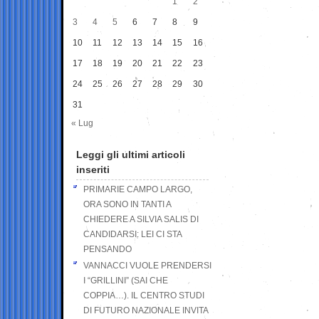
1
2
3
4
5
6
7
8
9
10
11
12
13
14
15
16
17
18
19
20
21
22
23
24
25
26
27
28
29
30
31
« Lug
Leggi gli ultimi articoli
inseriti
PRIMARIE CAMPO LARGO,
ORA SONO IN TANTI A
CHIEDERE A SILVIA SALIS DI
CANDIDARSI: LEI CI STA
PENSANDO
VANNACCI VUOLE PRENDERSI
I “GRILLINI” (SAI CHE
COPPIA…). IL CENTRO STUDI
DI FUTURO NAZIONALE INVITA