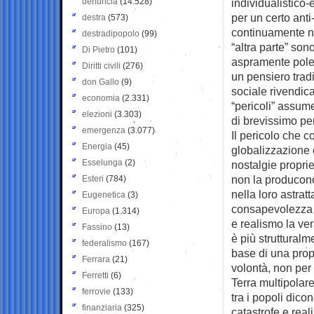
denuncia
(14.528)
individualistico-
per un certo ant
destra
(573)
continuamente ne
destradipopolo
(99)
“altra parte” son
Di Pietro
(101)
aspramente polem
Diritti civili
(276)
un pensiero tradi
don Gallo
(9)
sociale rivendica
economia
(2.331)
“pericoli” assum
elezioni
(3.303)
di brevissimo pe
emergenza
(3.077)
Il pericolo che c
Energia
(45)
globalizzazione e
Esselunga
(2)
nostalgie propri
non la producono
Esteri
(784)
nella loro astratta
Eugenetica
(3)
consapevolezza cr
Europa
(1.314)
e realismo la ve
Fassino
(13)
è più strutturalm
federalismo
(167)
base di una prop
Ferrara
(21)
volontà, non per
Ferretti
(6)
Terra multipolare
ferrovie
(133)
tra i popoli dico
finanziaria
(325)
catastrofe e real