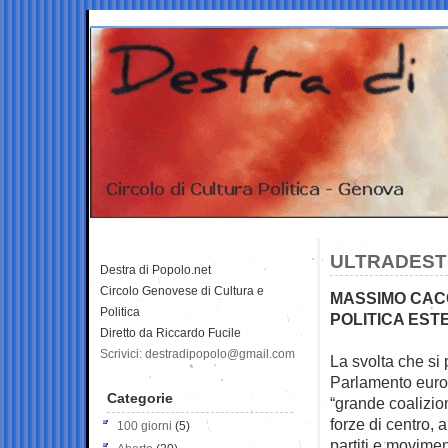
ULTRADESTR
Destra di Popolo.net
Circolo Genovese di Cultura e
MASSIMO CACC
Politica
POLITICA EST
Diretto da Riccardo Fucile
Scrivici: destradipopolo@gmail.com
La svolta che si
Parlamento euro
Categorie
“grande coalizion
forze di centro,
100 giorni
(5)
partiti e movime