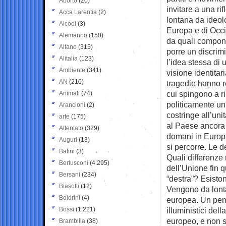
Aborto
(20)
invitare a una rif
Acca Larentia
(2)
lontana da ideolog
Alcool
(3)
Europa e di Occid
Alemanno
(150)
da quali compon
Alfano
(315)
porre un discrim
Alitalia
(123)
l’idea stessa di
Ambiente
(341)
visione identitar
AN
(210)
tragedie hanno r
cui spingono a r
Animali
(74)
politicamente un
Arancioni
(2)
costringe all’uni
arte
(175)
al Paese ancora 
Attentato
(329)
domani in Europa
Auguri
(13)
si percorre. Le 
Batini
(3)
Quali differenze r
Berlusconi
(4.295)
dell’Unione fin 
Bersani
(234)
“destra”? Esiston
Biasotti
(12)
Vengono da lonta
Boldrini
(4)
europea. Un pensi
Bossi
(1.221)
illuministici del
europeo, e non si
Brambilla
(38)