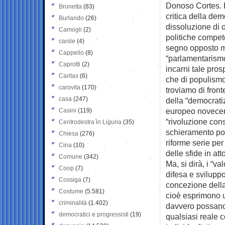
Donoso Cortes. E
Brunetta
(83)
critica della de
Burlando
(26)
dissoluzione di o
Camogli
(2)
politiche compete
canile
(4)
segno opposto ma
Cappello
(8)
“parlamentarismo
Caprotti
(2)
incarni tale pros
Caritas
(6)
che di populismo,
carovita
(170)
troviamo di front
casa
(247)
della “democratiz
europeo novecent
Casini
(119)
“rivoluzione cons
Centrodestra in Liguria
(35)
schieramento pol
Chiesa
(276)
riforme serie per
Cina
(10)
delle sfide in atto
Comune
(342)
Ma, si dirà, i “v
Coop
(7)
difesa e sviluppo
Cossiga
(7)
concezione della 
Costume
(5.581)
cioè esprimono un
criminalità
(1.402)
davvero possano 
democratici e progressisti
(19)
qualsiasi reale c