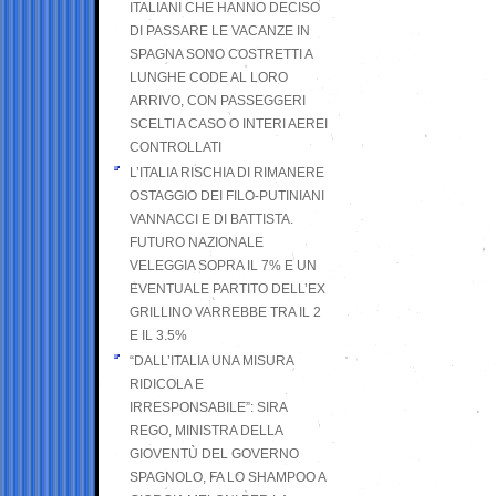
ITALIANI CHE HANNO DECISO
DI PASSARE LE VACANZE IN
SPAGNA SONO COSTRETTI A
LUNGHE CODE AL LORO
ARRIVO, CON PASSEGGERI
SCELTI A CASO O INTERI AEREI
CONTROLLATI
L’ITALIA RISCHIA DI RIMANERE
OSTAGGIO DEI FILO-PUTINIANI
VANNACCI E DI BATTISTA.
FUTURO NAZIONALE
VELEGGIA SOPRA IL 7% E UN
EVENTUALE PARTITO DELL’EX
GRILLINO VARREBBE TRA IL 2
E IL 3.5%
“DALL’ITALIA UNA MISURA
RIDICOLA E
IRRESPONSABILE”: SIRA
REGO, MINISTRA DELLA
GIOVENTÙ DEL GOVERNO
SPAGNOLO, FA LO SHAMPOO A