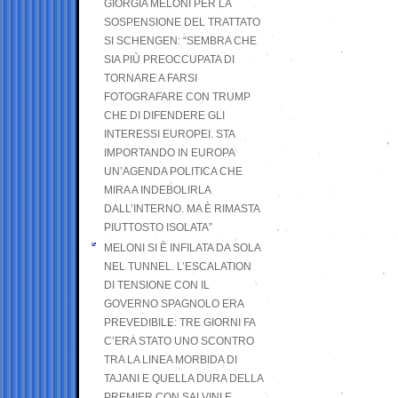
GIORGIA MELONI PER LA
SOSPENSIONE DEL TRATTATO
SI SCHENGEN: “SEMBRA CHE
SIA PIÙ PREOCCUPATA DI
TORNARE A FARSI
FOTOGRAFARE CON TRUMP
CHE DI DIFENDERE GLI
INTERESSI EUROPEI. STA
IMPORTANDO IN EUROPA
UN’AGENDA POLITICA CHE
MIRA A INDEBOLIRLA
DALL’INTERNO. MA È RIMASTA
PIUTTOSTO ISOLATA”
MELONI SI È INFILATA DA SOLA
NEL TUNNEL. L’ESCALATION
DI TENSIONE CON IL
GOVERNO SPAGNOLO ERA
PREVEDIBILE: TRE GIORNI FA
C’ERA STATO UNO SCONTRO
TRA LA LINEA MORBIDA DI
TAJANI E QUELLA DURA DELLA
PREMIER CON SALVINI E