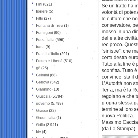
Fini
(821)
Se un tratto ha i
fioriere
(5)
volontà di poten
le culture che n
Fitto
(27)
conservatore, pe
Fontana di Trevi
(1)
mosso in una dir
Formigoni
(90)
delle altre civil
Forza Italia
(596)
reciproco. Quest
frana
(9)
“sinistre”, che ma
Fratelli d'Italia
(291)
certa destra eur
Futuro e Libertà
(510)
Tutto alla fine è
g8
(25)
sconfitta. Tutto 
Gelmini
(68)
convince, sta il d
Genova
(542)
L’Autorità non s
Terra, ma è la R
Giannino
(10)
regolano e che t
Giustizia
(5.784)
propria stessa p
governo
(5.799)
termine al loro s
Grasso
(22)
nuova Politica.
Green Italia
(1)
Massimo Caccia
Grillo
(2.941)
(da La Stampa)
Idv
(4)