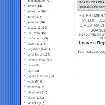
Immigrazione
(734)
This entry was posted o
indulto
(14)
responses to this entr
inflazione
(26)
«
IL PREMIERA
Ingroia
(15)
MELONI, DA
Interviste
(16)
DIMOSTRA CH
la casta
(1.394)
SGANCI
La Destra
(45)
GIORGIA MELONI ST
La Sapienza
(5)
EU
Leave a Rep
Lavoro
(1.316)
LegaNord
(2.411)
You must be
log
Letta Enrico
(154)
Liberi e Uguali
(10)
Libia
(68)
Libri
(33)
Liguria Futurista
(25)
mafia
(543)
manifesto
(7)
Margherita
(16)
Maroni
(171)
Mastella
(16)