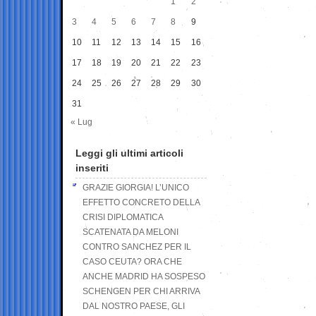
1
2
3
4
5
6
7
8
9
10
11
12
13
14
15
16
17
18
19
20
21
22
23
24
25
26
27
28
29
30
31
« Lug
Leggi gli ultimi articoli
inseriti
GRAZIE GIORGIA! L’UNICO
EFFETTO CONCRETO DELLA
CRISI DIPLOMATICA
SCATENATA DA MELONI
CONTRO SANCHEZ PER IL
CASO CEUTA? ORA CHE
ANCHE MADRID HA SOSPESO
SCHENGEN PER CHI ARRIVA
DAL NOSTRO PAESE, GLI