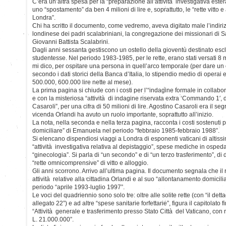
C’era un’altra spesa per la “preparazione all’attività investigativa ester
uno “spostamento” da ben 4 milioni di lire e, soprattutto, le “rette vit
Londra”.
Chi ha scritto il documento, come vedremo, aveva digitato male l’indiriz
londinese dei padri scalabriniani, la congregazione dei missionari di 
Giovanni Battista Scalabrini.
Dagli anni sessanta gestiscono un ostello della gioventù destinato es
studentesse. Nel periodo 1983-1985, per le rette, erano stati versati 8 mil
mi dico, per ospitare una persona in quell’arco temporale (per dare un 
secondo i dati storici della Banca d’Italia, lo stipendio medio di operai e
500.000, 600.000 lire nette al mese).
La prima pagina si chiude con i costi per l’“indagine formale in collab
e con la misteriosa “attività di indagine riservata extra ‘Commando 1′, 
Casaroli”, per una cifra di 50 milioni di lire. Agostino Casaroli era il seg
vicenda Orlandi ha avuto un ruolo importante, soprattutto all’inizio.
La nota, nella seconda e nella terza pagina, racconta i costi sostenuti 
domiciliare” di Emanuela nel periodo “febbraio 1985-febbraio 1988”.
Si elencano dispendiosi viaggi a Londra di esponenti vaticani di altissimo
“attività investigativa relativa al depistaggio”, spese mediche in ospedali
“ginecologia”. Si parla di “un secondo” e di “un terzo trasferimento”, di d
“rette omnicomprensive” di vitto e alloggio.
Gli anni scorrono. Arrivo all’ultima pagina. Il documento segnala che il 
attività relative alla cittadina Orlandi e al suo “allontanamento domiciliar
periodo “aprile 1993-luglio 1997”.
Le voci del quadriennio sono solo tre: oltre alle solite rette (con “il det
allegato 22”) e ad altre “spese sanitarie forfettarie”, figura il capitolato f
“Attività generale e trasferimento presso Stato Città del Vaticano, con re
L. 21.000.000”.