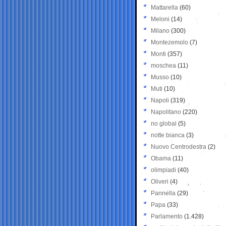
Mattarella
(60)
Meloni
(14)
Milano
(300)
Montezemolo
(7)
Monti
(357)
moschea
(11)
Musso
(10)
Muti
(10)
Napoli
(319)
Napolitano
(220)
no global
(5)
notte bianca
(3)
Nuovo Centrodestra
(2)
Obama
(11)
olimpiadi
(40)
Oliveri
(4)
Pannella
(29)
Papa
(33)
Parlamento
(1.428)