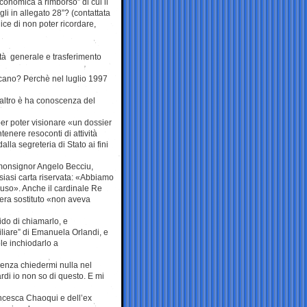
conomica a rimborso” di cui il
li in allegato 28”? (contattata
ice di non poter ricordare,
vità generale e trasferimento
aticano? Perchè nel luglio 1997
altro è ha conoscenza del
 per poter visionare «un dossier
tenere resoconti di attività
lla segreteria di Stato ai fini
o monsignor Angelo Becciu,
alsiasi carta riservata: «Abbiamo
chiuso». Anche il cardinale Re
 era sostituto «non aveva
ido di chiamarlo, e
liare” di Emanuela Orlandi, e
le inchiodarlo a
, senza chiedermi nulla nel
di io non so di questo. E mi
rancesca Chaoqui e dell’ex