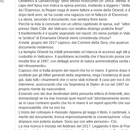
Obstetrics & Gynaecology” dello stesso nosocomio un’ unica “attività e
rtà
capo dell’Apsa non indica la spesa precisa, invitando a leggere i “dettag
da l’Espresso, la Regan nega di avere fatture a nome della Orlandi, e d
dopo tanti anni, se ha curato una ragazza con le fattezze di Eleonora)
La storia, secondo il documento, non sembra finire bene.
Perchè la lista si conclude con un ultimo capitolato di spesa, sull’ “atti
presso Stato Città del Vaticano con relativo disbrigo pratiche finali”.
Il trasferimento è il quarto segnalato nel report: chi viene portato in V
la “pratica” di Emanuela Orlandi viene considerata chiusa?
A metà giugno del 2017 capisco, dal Corriere della Sera, che qualcun 
documento misterioso.
La famiglia Orlandi ha infatti presentato un’istanza di accesso agli atti
custodito in Vaticano». Il quotidiano accredita che il fascicolo possa con
inedite fino al 1997, con dettagli anche di natura amministrativa svolta da
del ritrovamento».
Capisco che si tratta proprio del report che ho in mano. Il giorno dop
sostituto per gli Affari generali della segreteria, nega l’esistenza di qu
già dato tutti i chiarimenti che ci sono stati richiesti. Il caso per noi è 
interviene, assicurando che «la Segreteria di Stato» di cui nel 1997 lui
proprio niente da nascondere.
Essendo uno dei due destinatari della presunta lettera di Antonetti, dec
domandargli se ha mai ricevuto quel report sull “allontanamento domici
se in caso contrario quello che ho in mano è un report apocrifo che vuo
responsabilità che lui non ha.
L’inizio del colloquio è rilassato. Appena gli leggo il titolo, il cardinale
merito del documento, tronca improvvisamente la conversazione: «Guar
dispiace non poterla aiutare. Sono qui con altre persone». Clic.
La mia ricerca è iniziata nel febbraio del 2017. Leggendo il libro di F