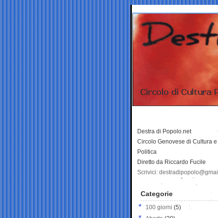
Destra di Popolo.net
Circolo Genovese di Cultura e
Politica
Diretto da Riccardo Fucile
Scrivici: destradipopolo@gma
Categorie
100 giorni
(5)