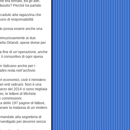
era tornato, tra gli altri,
 fasullo? Perchè ha parlato
ccaduto alla ragazzina che
uno di responsabilità
ento possa essere anche una
ta minuziosamente ai due
della Orlandi, spese divise per
lla fine di un’operazione, anche
 il consuntivo di ogni spesa
in Vaticano anche per i
altro resta nell’archivio
ri economici, cioè il ministero
ri enti vaticani. Non è una
arzo del 2014 ci sono migliaia
o, le lettere di Michele
ce commissioni.
a delle 197 pagine di fatture,
panare la matassa di un mistero
 mandato alla segreteria di
investigato per decenni senza