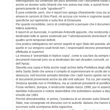
interrogavano sul contenuto del plico anonimo con i documenti rubati che 
anche un dossier sulla Orlandi che non aveva mai visto, e quindi forse
genericamente di carte “sgradevoli”?
È pure evidente, però, che il report non spiega chiaramente cosa sia a
amava le canzoni di Gino Paoli, nè accusa con nome e cognome qualc
specifiche sul rapimento e sulla fine di Emanuela.
Per quanto incredibile, cerco di costringermi a pensare che il docum
lettera autentica.
Il report di un burocrate, il cardinale Antonetti appunto, che rendicon
destinatari tutte le spese sostenute per “l’allontanamento domiciliare” 
quattro archi temporali definiti.
Una pratica obbligatoria nei servizi segreti di ogni Stato del pianeta: a
quelle in cui vengono usati fondi neri, i responsabili devono presentare
effettuata ai superiori.
La missiva è “presentata in triplice copia”, come si usa fare da sempre 
documenti riservati (uno va ai destinatari dei vari dicasteri coinvolti, un 
dell’Apsa).
Stavolta una copia è finita anche negli archivi della Prefettura degli affa
della Santa Sede che aveva il compito di supervisionare le uscite dei va
stranezza: nell’enorme armadio blindato che i ladri hanno aperto nel m
di documenti provenienti anche da altri enti vaticani. Tra cui, per esempi
Sindona spedite non in Prefettura, ma ai cardinali presidenti di pontifi
Fosse veritiero, dunque, il rendiconto datato marzo 1998, pur in assenz
darebbe indicazioni e notizie sbalorditive che potrebbero aiutare a di
irrisolto dal 1983.
Perchè dimostrerebbe, in primis, l’esistenza di un dossier sulla Orlandi
Stato, mai consegnato nè discusso con le autorità italiane che hanno 
successo sulla scomparsa della ragazzina.