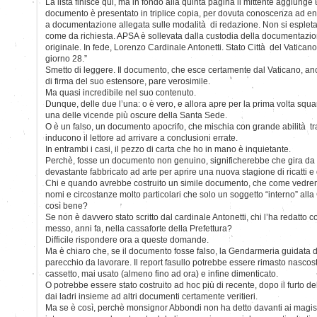
La lista finisce qui, ma in fondo alla quinta pagina il mittente aggiunge u
documento è presentato in triplice copia, per dovuta conoscenza ad ent
a documentazione allegata sulle modalità di redazione. Non si espleta
come da richiesta. APSA è sollevata dalla custodia della documentazio
originale. In fede, Lorenzo Cardinale Antonetti. Stato Città del Vatica
giorno 28.”
Smetto di leggere. Il documento, che esce certamente dal Vaticano, anc
di firma del suo estensore, pare verosimile.
Ma quasi incredibile nel suo contenuto.
Dunque, delle due l’una: o è vero, e allora apre per la prima volta squa
una delle vicende più oscure della Santa Sede.
O è un falso, un documento apocrifo, che mischia con grande abilità tra 
inducono il lettore ad arrivare a conclusioni errate.
In entrambi i casi, il pezzo di carta che ho in mano è inquietante.
Perchè, fosse un documento non genuino, significherebbe che gira da 
devastante fabbricato ad arte per aprire una nuova stagione di ricatti e 
Chi e quando avrebbe costruito un simile documento, che come vedremo 
nomi e circostanze molto particolari che solo un soggetto “interno” all
così bene?
Se non è davvero stato scritto dal cardinale Antonetti, chi l’ha redatto co
messo, anni fa, nella cassaforte della Prefettura?
Difficile rispondere ora a queste domande.
Ma è chiaro che, se il documento fosse falso, la Gendarmeria guidata
parecchio da lavorare. Il report fasullo potrebbe essere rimasto nascos
cassetto, mai usato (almeno fino ad ora) e infine dimenticato.
O potrebbe essere stato costruito ad hoc più di recente, dopo il furto de
dai ladri insieme ad altri documenti certamente veritieri.
Ma se è così, perchè monsignor Abbondi non ha detto davanti ai magist