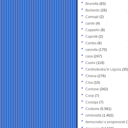
Brunetta
(83)
Burlando
(26)
Camogli
(2)
canile
(4)
Cappello
(8)
Caprotti
(2)
Caritas
(6)
carovita
(170)
casa
(247)
Casini
(119)
Centrodestra in Liguria
(35
Chiesa
(276)
Cina
(10)
Comune
(342)
Coop
(7)
Cossiga
(7)
Costume
(5.581)
criminalità
(1.402)
democratici e progressisti
(