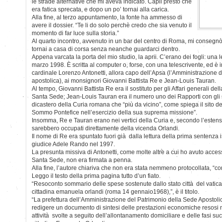
le strade alternative che mi aveva indicato. Capii presto che
era fatica sprecata, e dopo un po’ tornai alla carica.
Alla fine, al terzo appuntamento, la fonte ha ammesso di
avere il dossier. “Te li do solo perchè credo che sia venuto il
momento di far luce sulla storia.”
Al quarto incontro, avvenuto in un bar del centro di Roma, mi consegnò
tornai a casa di corsa senza neanche guardarci dentro.
Appena varcata la porta del mio studio, la aprii. C’erano dei fogli: una 
marzo 1998. È scritta al computer o, forse, con una telescrivente, ed è i
cardinale Lorenzo Antonetti, allora capo dell’Apsa (l’Amministrazione 
apostolica), ai monsignori Giovanni Battista Re e Jean-Louis Tauran.
Al tempo, Giovanni Battista Re era il sostituto per gli Affari generali dell
Santa Sede; Jean-Louis Tauran era il numero uno dei Rapporti con gli st
dicastero della Curia romana che “più da vicino”, come spiega il sito de
Sommo Pontefice nell’esercizio della sua suprema missione”.
Insomma, Re e Tauran erano nei vertici della Curia e, secondo l’esten
sarebbero occupati direttamente della vicenda Orlandi.
Il nome di Re era spuntato fuori già dalla lettura della prima sentenza is
giudice Adele Rando nel 1997.
La presunta missiva di Antonetti, come molte altre a cui ho avuto acces
Santa Sede, non era firmata a penna.
Alla fine, l’autore chiariva che non era stata nemmeno protocollata, “co
Leggo il testo della prima pagina tutto d’un fiato.
“Resoconto sommario delle spese sostenute dallo stato città del vaticano
cittadina emanuela orlandi (roma 14 gennaio1968),”, è il titolo.
“La prefettura dell’Amministrazione del Patrimonio della Sede Apostoli
redigere un documento di sintesi delle prestazioni economiche resosi 
attività svolte a seguito dell’allontanamento domiciliare e delle fasi su