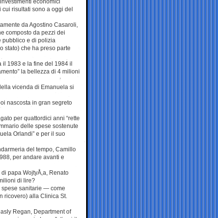
 investimenti economici
i cui risultati sono a oggi del
tamente da Agostino Casaroli,
one composto da pezzi dei
 pubblico e di polizia
lo stato) che ha preso parte
l 1983 e la fine del 1984 il
ento” la bellezza di 4 milioni
della vicenda di Emanuela si
poi nascosta in gran segreto
ato per quattordici anni “rette
sommario delle spese sostenute
nuela Orlandi” e per il suo
endarmeria del tempo, Camillo
 1988, per andare avanti e
 di papa WojtyÅ‚a, Renato
ilioni di lire?
to spese sanitarie — come
n ricovero) alla Clinica St.
Leasly Regan, Department of