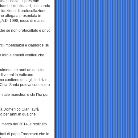
na postilla. “Il presente
rambi i destinatari, si rimanda
 funzione di protocollazione
ne allegata presentata in
no, A.D. 1998, mese di marzo
he se non protocollato e privo
rci impensabili e clamorosi su
loro elementi veritieri che
almeno tre anni un dossier
di veleni in Vaticano.
contiene dettagli, indirizzi,
a Città Santa poteva conoscere
n tale maestria, e chi l’ha poi
 da Domenico Giani avrà
to per anni in qualche
l marzo del 2014, e restituito
rati di papa Francesco che lo