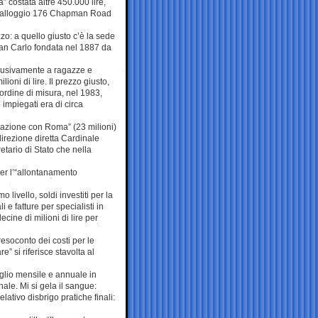
a” costata altre 450.000 lire,
to e alloggio 176 Chapman Road
zo: a quello giusto c’è la sede
San Carlo fondata nel 1887 da
clusivamente a ragazze e
ioni di lire. Il prezzo giusto,
ordine di misura, nel 1983,
 impiegati era di circa
orazione con Roma” (23 milioni)
direzione diretta Cardinale
retario di Stato che nella
per l’“allontanamento
 livello, soldi investiti per la
 e fatture per specialisti in
ecine di milioni di lire per
resoconto dei costi per le
e” si riferisce stavolta al
taglio mensile e annuale in
inale. Mi si gela il sangue:
lativo disbrigo pratiche finali: