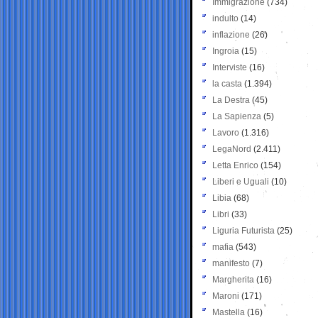
Immigrazione
(734)
indulto
(14)
inflazione
(26)
Ingroia
(15)
Interviste
(16)
la casta
(1.394)
La Destra
(45)
La Sapienza
(5)
Lavoro
(1.316)
LegaNord
(2.411)
Letta Enrico
(154)
Liberi e Uguali
(10)
Libia
(68)
Libri
(33)
Liguria Futurista
(25)
mafia
(543)
manifesto
(7)
Margherita
(16)
Maroni
(171)
Mastella
(16)