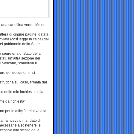
 una cartellina verde. Me ne
lettera di cinque pagine, datata
nviata (così leggo in calce) dal
del patrimonio della Sede
a segreteria di Stato della
ati, un’altra sezione del
l Vaticano, “coadiuva il
sore del documento, si
truttoria sul caso, firmata dal
so nelle mie inchieste sulla
me da richiesta”.
 per le attività relative alla
ca ha ricevuto mandato di
necessarie a sostenere le
ccessive allo stesso della