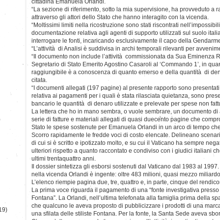
cittadina Emanuela Orlandi.
“La sezione di riferimento, sotto la mia supervisione, ha provveduto a r
attraverso gli attori dello Stato che hanno interagito con la vicenda.
“Moltissimi limiti nella ricostruzione sono stati riscontrati nell’impossibil
documentazione relativa agli agenti di supporto utilizzati sul suolo itali
interrogare le fonti, incaricando esclusivamente il capo della Gendarm
“L’attività di Analisi è suddivisa in archi temporali rilevanti per avveni
“Il documento non include l’attività commissionata da Sua Eminenza
Segretario di Stato Emerito Agostino Casaroli al ‘Commando 1’, in qua
raggiungibile è a conoscenza di quanto emerso e della quantità di denar
citata.
“I documenti allegati (197 pagine) al presente rapporto sono presentati 
relativa ai pagamenti per i quali è stata rilasciata quietanza, sono pres
bancario le quantità di denaro utilizzate e prelevate per spese non fatt
La lettera che ho in mano sembra, o vuole sembrare, un documento 
)
serie di fatture e materiali allegati di quasi duecento pagine che compr
Stato le spese sostenute per Emanuela Orlandi in un arco di tempo che
Scorro rapidamente le fredde voci di costo elencate. Delineano scenar
di cui si è scritto e ipotizzato molto, e su cui il Vaticano ha sempre neg
ulteriori rispetto a quanto raccontato e condiviso con i giudici italiani 
ultimi trentaquattro anni.
Il dossier sintetizza gli esborsi sostenuti dal Vaticano dal 1983 al 1997
nella vicenda Orlandi è ingente: oltre 483 milioni, quasi mezzo miliardo 
L’elenco riempie pagina due, tre, quattro e, in parte, cinque del rendico
La prima voce riguarda il pagamento di una “fonte investigativa presso 
Fontana”. La Orlandi, nell’ultima telefonata alla famiglia prima della spa
che qualcuno le aveva proposto di pubblicizzare i prodotti di una marca
19)
una sfilata delle stiliste Fontana. Per la fonte, la Santa Sede aveva sbo