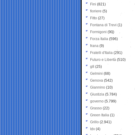
Fini
(821)
fioriere
(5)
Fitto
(27)
Fontana di Trevi
(1)
Formigoni
(90)
Forza Italia
(596)
frana
(9)
Fratelli d'Italia
(291)
Futuro e Libertà
(510)
g8
(25)
Gelmini
(68)
Genova
(542)
Giannino
(10)
Giustizia
(5.784)
governo
(5.799)
Grasso
(22)
Green Italia
(1)
Grillo
(2.941)
Idv
(4)