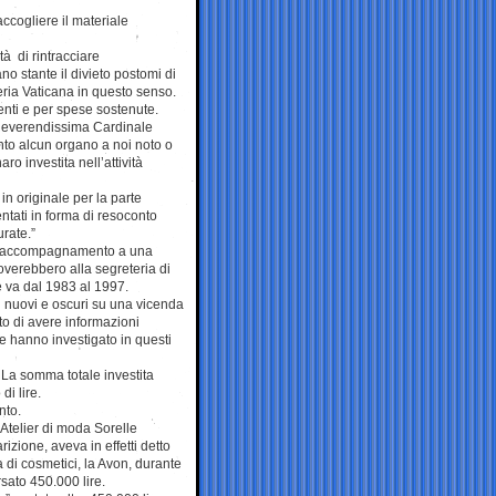
accogliere il materiale
ità di rintracciare
ano stante il divieto postomi di
eria Vaticana in questo senso.
menti e per spese sostenute.
 Reverendissima Cardinale
nto alcun organo a noi noto o
o investita nell’attività
in originale per la parte
entati in forma di resoconto
urate.”
di accompagnamento a una
overebbero alla segreteria di
 va dal 1983 al 1997.
i nuovi e oscuri su una vicenda
ato di avere informazioni
che hanno investigato in questi
. La somma totale investita
di lire.
nto.
Atelier di moda Sorelle
rizione, aveva in effetti detto
 di cosmetici, la Avon, durante
rsato 450.000 lire.