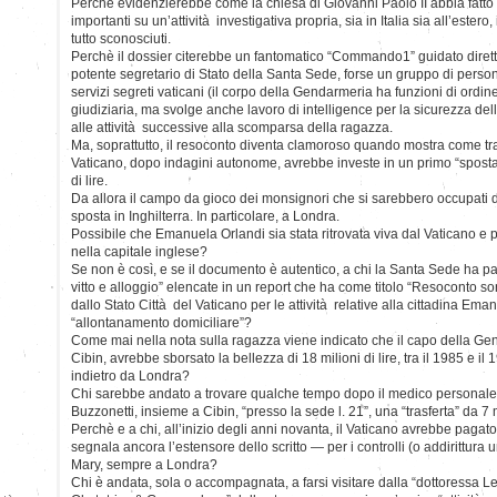
Perchè evidenzierebbe come la chiesa di Giovanni Paolo II abbia fatto
importanti su un’attività investigativa propria, sia in Italia sia all’estero, 
tutto sconosciuti.
Perchè il dossier citerebbe un fantomatico “Commando1” guidato diret
potente segretario di Stato della Santa Sede, forse un gruppo di pers
servizi segreti vaticani (il corpo della Gendarmeria ha funzioni di ordine
giudiziaria, ma svolge anche lavoro di intelligence per la sicurezza del
alle attività successive alla scomparsa della ragazza.
Ma, soprattutto, il resoconto diventa clamoroso quando mostra come tra i
Vaticano, dopo indagini autonome, avrebbe investe in un primo “spostam
di lire.
Da allora il campo da gioco dei monsignori che si sarebbero occupati 
sposta in Inghilterra. In particolare, a Londra.
Possibile che Emanuela Orlandi sia stata ritrovata viva dal Vaticano e 
nella capitale inglese?
Se non è così, e se il documento è autentico, a chi la Santa Sede ha pag
vitto e alloggio” elencate in un report che ha come titolo “Resoconto 
dallo Stato Città del Vaticano per le attività relative alla cittadina Ema
“allontanamento domiciliare”?
Come mai nella nota sulla ragazza viene indicato che il capo della G
Cibin, avrebbe sborsato la bellezza di 18 milioni di lire, tra il 1985 e il
indietro da Londra?
Chi sarebbe andato a trovare qualche tempo dopo il medico personale
Buzzonetti, insieme a Cibin, “presso la sede l. 21”, una “trasferta” da 7 m
Perchè e a chi, all’inizio degli anni novanta, il Vaticano avrebbe paga
segnala ancora l’estensore dello scritto — per i controlli (o addirittura u
Mary, sempre a Londra?
Chi è andata, sola o accompagnata, a farsi visitare dalla “dottoressa 