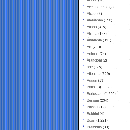
Aborto
(20)
Acca Larentia
(2)
Alcool
(3)
Alemanno
(150)
Alfano
(315)
Alitalia
(123)
Ambiente
(341)
AN
(210)
Animali
(74)
Arancioni
(2)
arte
(175)
Attentato
(329)
Auguri
(13)
Batini
(3)
Berlusconi
(4.295)
Bersani
(234)
Biasotti
(12)
Boldrini
(4)
Bossi
(1.221)
Brambilla
(38)