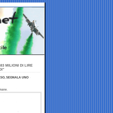
 MILIONI DI LIRE
I”
LSO, SEGNALA UNO
imane.