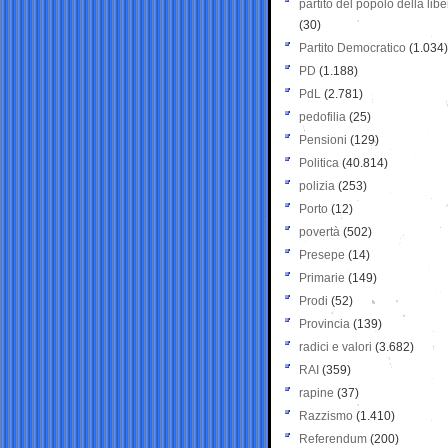
partito del popolo della libe
(30)
Partito Democratico
(1.034)
PD
(1.188)
PdL
(2.781)
pedofilia
(25)
Pensioni
(129)
Politica
(40.814)
polizia
(253)
Porto
(12)
povertà
(502)
Presepe
(14)
Primarie
(149)
Prodi
(52)
Provincia
(139)
radici e valori
(3.682)
RAI
(359)
rapine
(37)
Razzismo
(1.410)
Referendum
(200)