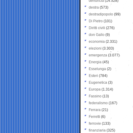
denuncia
(14.528)
destra
(573)
destradipopolo
(99)
Di Pietro
(101)
Diritti civili
(276)
don Gallo
(9)
economia
(2.331)
elezioni
(3.303)
emergenza
(3.077)
Energia
(45)
Esselunga
(2)
Esteri
(784)
Eugenetica
(3)
Europa
(1.314)
Fassino
(13)
federalismo
(167)
Ferrara
(21)
Ferretti
(6)
ferrovie
(133)
finanziaria
(325)