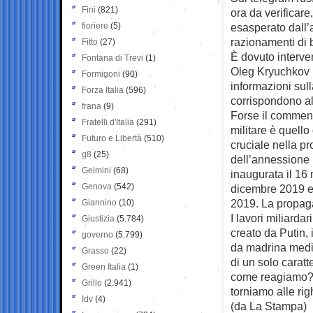
Fini
(821)
ora da verificar
fioriere
(5)
esasperato dall’a
razionamenti di 
Fitto
(27)
È dovuto interve
Fontana di Trevi
(1)
Oleg Kryuchkov pe
Formigoni
(90)
informazioni sull
Forza Italia
(596)
corrispondono all
frana
(9)
Forse il comment
Fratelli d'Italia
(291)
militare è quello
Futuro e Libertà
(510)
cruciale nella p
g8
(25)
dell’annessione 
Gelmini
(68)
inaugurata il 16 
Genova
(542)
dicembre 2019 e 
2019. La propaga
Giannino
(10)
I lavori miliarda
Giustizia
(5.784)
creato da Putin,
governo
(5.799)
da madrina media
Grasso
(22)
di un solo carat
Green Italia
(1)
come reagiamo? E
Grillo
(2.941)
torniamo alle rig
Idv
(4)
(da La Stampa)