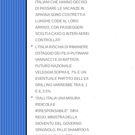
ITALIANI CHE HANNO DECISO
DI PASSARE LE VACANZE IN
SPAGNA SONO COSTRETTI A
LUNGHE CODE AL LORO
ARRIVO, CON PASSEGGERI
SCELTI A CASO O INTERI AEREI
CONTROLLATI
L’ITALIA RISCHIA DI RIMANERE
OSTAGGIO DEI FILO-PUTINIANI
VANNACCI E DI BATTISTA.
FUTURO NAZIONALE
VELEGGIA SOPRA IL 7% E UN
EVENTUALE PARTITO DELL’EX
GRILLINO VARREBBE TRA IL 2
E IL 3.5%
“DALL’ITALIA UNA MISURA
RIDICOLA E
IRRESPONSABILE”: SIRA
REGO, MINISTRA DELLA
GIOVENTÙ DEL GOVERNO
SPAGNOLO, FA LO SHAMPOO A