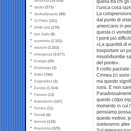
denuncia
(14.528)
quella tra chi gl
l’unica cosa razi
destra
(573)
La comprensione
destradipopolo
(99)
dal punto di vis
Di Pietro
(101)
americano in pe
Diritti civili
(276)
questa ci vorreb
don Gallo
(9)
I ponti più diffi
economia
(2.331)
«La quantità di 
elezioni
(3.303)
trasportare un p
emergenza
(3.077)
missili/bombe sar
Energia
(45)
del ponte».
Esselunga
(2)
Il crollo parzial
Crimea (ci sono l
Esteri
(784)
ma questo signif
Eugenetica
(3)
russi. E non sar
Europa
(1.314)
Paradossalmente,
Fassino
(13)
questo colpo espo
federalismo
(167)
momento in cui l’
Ferrara
(21)
pensiamo possa e
Ferretti
(6)
questo motivo, p
ferrovie
(133)
sveleranno altre
finanziaria
(325)
Sul telegram russ