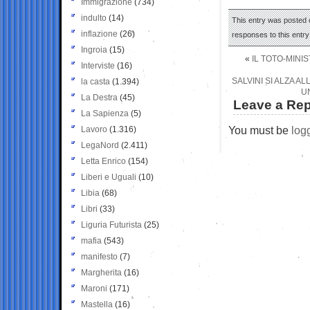
Immigrazione
(734)
indulto
(14)
This entry was posted o
inflazione
(26)
responses to this entr
Ingroia
(15)
«
IL TOTO-MINI
Interviste
(16)
SALVINI SI ALZA A
la casta
(1.394)
U
La Destra
(45)
Leave a Rep
La Sapienza
(5)
You must be
log
Lavoro
(1.316)
LegaNord
(2.411)
Letta Enrico
(154)
Liberi e Uguali
(10)
Libia
(68)
Libri
(33)
Liguria Futurista
(25)
mafia
(543)
manifesto
(7)
Margherita
(16)
Maroni
(171)
Mastella
(16)