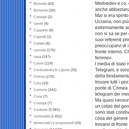
Medvedev e co. d
Brunetta
(83)
anche abbastanza
Burlando
(26)
Mai si era spint
Camogli
(2)
Ucraina, non più
canile
(4)
estremamente acr
Cappello
(8)
non si sa se per
Caprotti
(2)
suoi referenti pr
Caritas
(6)
preoccuparvi di i
carovita
(170)
fronte interno. C
casa
(247)
femme».
I media di stato
Casini
(119)
Telegram, e sono 
Centrodestra in Liguria
(35)
della fondamenta
Chiesa
(276)
trovare tutti i pe
Cina
(10)
ponte di Crimea 
Comune
(342)
telegram dei medi
Coop
(7)
Ma quasi nessuno
Cossiga
(7)
un colpo del gen
Costume
(5.581)
sono stati condiv
criminalità
(1.402)
cosa del genere 
democratici e progressisti
(19)
trovarsi di fronte