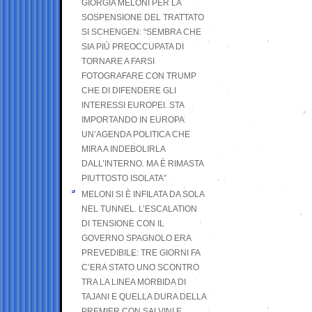
GIORGIA MELONI PER LA
SOSPENSIONE DEL TRATTATO
SI SCHENGEN: “SEMBRA CHE
SIA PIÙ PREOCCUPATA DI
TORNARE A FARSI
FOTOGRAFARE CON TRUMP
CHE DI DIFENDERE GLI
INTERESSI EUROPEI. STA
IMPORTANDO IN EUROPA
UN’AGENDA POLITICA CHE
MIRA A INDEBOLIRLA
DALL’INTERNO. MA È RIMASTA
PIUTTOSTO ISOLATA”
MELONI SI È INFILATA DA SOLA
NEL TUNNEL. L’ESCALATION
DI TENSIONE CON IL
GOVERNO SPAGNOLO ERA
PREVEDIBILE: TRE GIORNI FA
C’ERA STATO UNO SCONTRO
TRA LA LINEA MORBIDA DI
TAJANI E QUELLA DURA DELLA
PREMIER CON SALVINI E