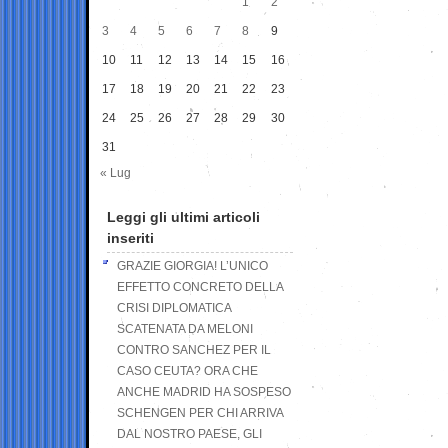
1
2
3
4
5
6
7
8
9
10
11
12
13
14
15
16
17
18
19
20
21
22
23
24
25
26
27
28
29
30
31
« Lug
Leggi gli ultimi articoli
inseriti
GRAZIE GIORGIA! L’UNICO
EFFETTO CONCRETO DELLA
CRISI DIPLOMATICA
SCATENATA DA MELONI
CONTRO SANCHEZ PER IL
CASO CEUTA? ORA CHE
ANCHE MADRID HA SOSPESO
SCHENGEN PER CHI ARRIVA
DAL NOSTRO PAESE, GLI