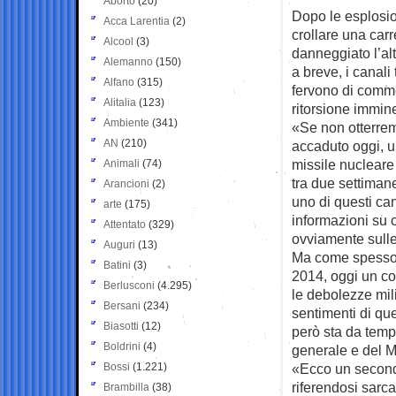
Aborto
(20)
Dopo le esplosio
Acca Larentia
(2)
crollare una car
Alcool
(3)
danneggiato l’alt
Alemanno
(150)
a breve, i canali
Alfano
(315)
fervono di comme
Alitalia
(123)
ritorsione immine
Ambiente
(341)
«Se non otterrem
AN
(210)
accaduto oggi, u
missile nucleare
Animali
(74)
tra due settiman
Arancioni
(2)
uno di questi can
arte
(175)
informazioni su 
Attentato
(329)
ovviamente sulle
Auguri
(13)
Ma come spesso 
Batini
(3)
2014, oggi un co
Berlusconi
(4.295)
le debolezze mili
Bersani
(234)
sentimenti di qu
Biasotti
(12)
però sta da temp
Boldrini
(4)
generale e del M
Bossi
(1.221)
«Ecco un secondo
riferendosi sarc
Brambilla
(38)