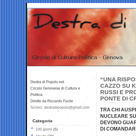
“UNA RISPO
Destra di Popolo.net
CAZZO SU K
Circolo Genovese di Cultura e
RUSSI E PR
Politica
PONTE DI C
Diretto da Riccardo Fucile
Scrivici: destradipopolo@gmail.com
TRA CHI AUSP
NUCLEARE SU 
Categorie
DEVONO GUARD
DI COMANDARE
100 giorni
(5)