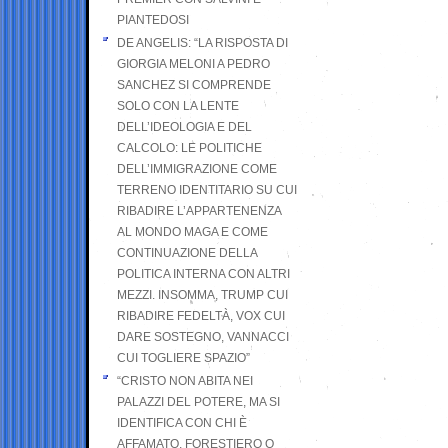
PIANTEDOSI
DE ANGELIS: “LA RISPOSTA DI
GIORGIA MELONI A PEDRO
SANCHEZ SI COMPRENDE
SOLO CON LA LENTE
DELL’IDEOLOGIA E DEL
CALCOLO: LE POLITICHE
DELL’IMMIGRAZIONE COME
TERRENO IDENTITARIO SU CUI
RIBADIRE L’APPARTENENZA
AL MONDO MAGA E COME
CONTINUAZIONE DELLA
POLITICA INTERNA CON ALTRI
MEZZI. INSOMMA, TRUMP CUI
RIBADIRE FEDELTÀ, VOX CUI
DARE SOSTEGNO, VANNACCI
CUI TOGLIERE SPAZIO”
“CRISTO NON ABITA NEI
PALAZZI DEL POTERE, MA SI
IDENTIFICA CON CHI È
AFFAMATO, FORESTIERO O