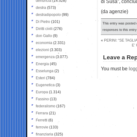
denuncia
(14.528)
di Susa”, conclud
destra
(573)
(da agenzie)
destradipopolo
(99)
Di Pietro
(101)
This entry was posted o
Diritti civili
(276)
responses to this entr
don Gallo
(9)
«
PERINI: “SE TAGL
economia
(2.331)
E’
elezioni
(3.303)
Leave a Rep
emergenza
(3.077)
Energia
(45)
You must be
log
Esselunga
(2)
Esteri
(784)
Eugenetica
(3)
Europa
(1.314)
Fassino
(13)
federalismo
(167)
Ferrara
(21)
Ferretti
(6)
ferrovie
(133)
finanziaria
(325)