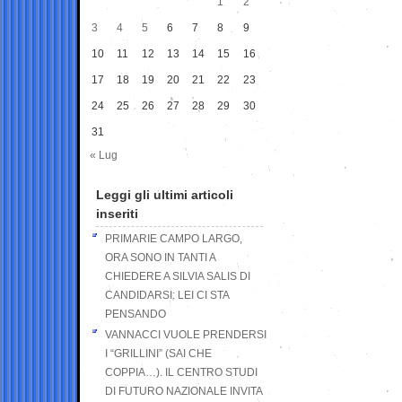
1
2
3
4
5
6
7
8
9
10
11
12
13
14
15
16
17
18
19
20
21
22
23
24
25
26
27
28
29
30
31
« Lug
Leggi gli ultimi articoli
inseriti
PRIMARIE CAMPO LARGO,
ORA SONO IN TANTI A
CHIEDERE A SILVIA SALIS DI
CANDIDARSI: LEI CI STA
PENSANDO
VANNACCI VUOLE PRENDERSI
I “GRILLINI” (SAI CHE
COPPIA…). IL CENTRO STUDI
DI FUTURO NAZIONALE INVITA