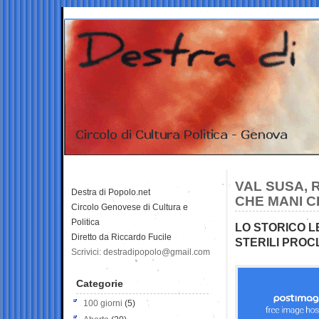
VAL SUSA, R
Destra di Popolo.net
CHE MANI C
Circolo Genovese di Cultura e
Politica
LO STORICO L
Diretto da Riccardo Fucile
STERILI PROCL
Scrivici: destradipopolo@gmail.com
Categorie
100 giorni
(5)