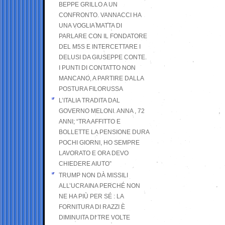
BEPPE GRILLO A UN
CONFRONTO. VANNACCI HA
UNA VOGLIA MATTA DI
PARLARE CON IL FONDATORE
DEL M5S E INTERCETTARE I
DELUSI DA GIUSEPPE CONTE.
I PUNTI DI CONTATTO NON
MANCANO, A PARTIRE DALLA
POSTURA FILORUSSA
L’ITALIA TRADITA DAL
GOVERNO MELONI. ANNA , 72
ANNI; “TRA AFFITTO E
BOLLETTE LA PENSIONE DURA
POCHI GIORNI, HO SEMPRE
LAVORATO E ORA DEVO
CHIEDERE AIUTO”
TRUMP NON DÀ MISSILI
ALL’UCRAINA PERCHÉ NON
NE HA PIÙ PER SÉ : LA
FORNITURA DI RAZZI È
DIMINUITA DI TRE VOLTE