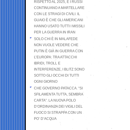
RISPETTO AL 2025, E I RUSSI
CONTINUANO A MARTELLARE
CON LE STRAGI DI CIVILI. IL
GUAIO È CHE GLI AMERICANI
HANNO USATO TUTTI I MISSILI
PER LA GUERRA IN IRAN
SOLO CHI È IN MALAFEDE
NON VUOLE VEDERE CHE
PUTIN È GIÀ IN GUERRA CON
L’EUROPA: TRA ATTACCHI
IBRIDI, TROLL E
INTERFERENZE, I BLITZ SONO
SOTTO GLI OCCHI DI TUTTI
OGNI GIORNO
CHE GOVERNO PATACCA. “SI
SFILAMENTA TUTTA, SEMBRA
CARTA”. LA NUOVA POLO
D’ORDINANZA DEI VIGILI DEL
FUOCO SI STRAPPA CON UN
PO’ D’ACQUA