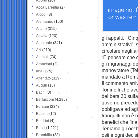
Aborto
(20)
Acca Larentia
(2)
Alcool
(3)
Alemanno
(150)
Alfano
(315)
Alitalia
(123)
gli appalti. I Cin
Ambiente
(341)
amministrativi”,
AN
(210)
circolare negli a
“E pensare che d
Animali
(74)
gli ingranaggi de
Arancioni
(2)
manovratore (Tel
arte
(175)
mandato a Roma 
Attentato
(329)
Il commento arri
Auguri
(13)
Toninelli che av
Batini
(3)
delibera 30 sulla
Berlusconi
(4.295)
governo preceden
Bersani
(234)
obbligava ad agir
Biasotti
(12)
tranquilli non è 
Boldrini
(4)
benefici che fin
Bossi
(1.221)
Teniamo gli occh
ostile ogni deci
Brambilla
(38)