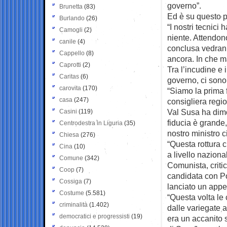
governo”.
Brunetta
(83)
Ed è su questo p
Burlando
(26)
“I nostri tecnici
Camogli
(2)
niente. Attendono
canile
(4)
conclusa vedrann
Cappello
(8)
ancora. In che m
Caprotti
(2)
Tra l’incudine e i
Caritas
(6)
governo, ci sono
carovita
(170)
“Siamo la prima 
casa
(247)
consigliera regi
Val Susa ha dimos
Casini
(119)
fiducia è grande,
Centrodestra in Liguria
(35)
nostro ministro c
Chiesa
(276)
“Questa rottura 
Cina
(10)
a livello naziona
Comune
(342)
Comunista, critic
Coop
(7)
candidata con P
Cossiga
(7)
lanciato un appel
Costume
(5.581)
“Questa volta le
criminalità
(1.402)
dalle variegate 
democratici e progressisti
(19)
era un accanito 