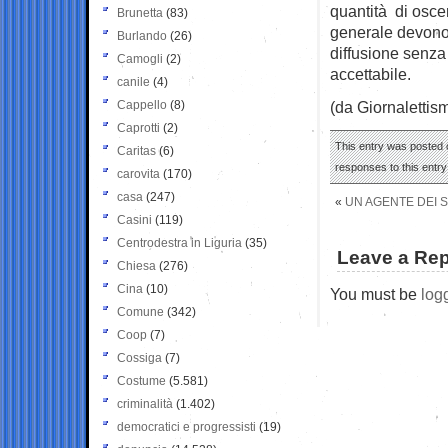
quantità di oscen
Brunetta
(83)
generale devono 
Burlando
(26)
diffusione senza
Camogli
(2)
accettabile.
canile
(4)
Cappello
(8)
(da Giornalettis
Caprotti
(2)
This entry was posted o
Caritas
(6)
responses to this entr
carovita
(170)
casa
(247)
«
UN AGENTE DEI S
Casini
(119)
Centrodestra in Liguria
(35)
Leave a Rep
Chiesa
(276)
Cina
(10)
You must be
log
Comune
(342)
Coop
(7)
Cossiga
(7)
Costume
(5.581)
criminalità
(1.402)
democratici e progressisti
(19)