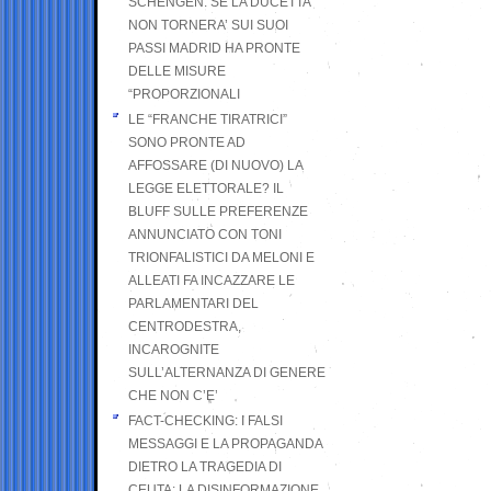
SCHENGEN. SE LA DUCETTA
NON TORNERA’ SUI SUOI
PASSI MADRID HA PRONTE
DELLE MISURE
“PROPORZIONALI
LE “FRANCHE TIRATRICI”
SONO PRONTE AD
AFFOSSARE (DI NUOVO) LA
LEGGE ELETTORALE? IL
BLUFF SULLE PREFERENZE
ANNUNCIATO CON TONI
TRIONFALISTICI DA MELONI E
ALLEATI FA INCAZZARE LE
PARLAMENTARI DEL
CENTRODESTRA,
INCAROGNITE
SULL’ALTERNANZA DI GENERE
CHE NON C’E’
FACT-CHECKING: I FALSI
MESSAGGI E LA PROPAGANDA
DIETRO LA TRAGEDIA DI
CEUTA: LA DISINFORMAZIONE