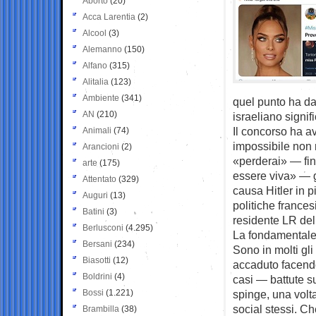
Aborto
(20)
Acca Larentia
(2)
Alcool
(3)
Alemanno
(150)
Alfano
(315)
Alitalia
(123)
Ambiente
(341)
quel punto ha dat
AN
(210)
israeliano signi
Il concorso ha a
Animali
(74)
impossibile non 
Arancioni
(2)
«perderai» — fin
arte
(175)
essere viva» — g
Attentato
(329)
causa Hitler in 
Auguri
(13)
politiche france
Batini
(3)
residente LR del
Berlusconi
(4.295)
La fondamentale
Bersani
(234)
Sono in molti gl
Biasotti
(12)
accaduto facendo
Boldrini
(4)
casi — battute su
Bossi
(1.221)
spinge, una volta
social stessi. C
Brambilla
(38)