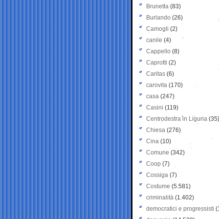
Brunetta
(83)
Burlando
(26)
Camogli
(2)
canile
(4)
Cappello
(8)
Caprotti
(2)
Caritas
(6)
carovita
(170)
casa
(247)
Casini
(119)
Centrodestra in Liguria
(35
Chiesa
(276)
Cina
(10)
Comune
(342)
Coop
(7)
Cossiga
(7)
Costume
(5.581)
criminalità
(1.402)
democratici e progressisti
(