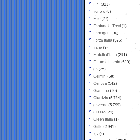
Fini
(821)
fioriere
(5)
Fitto
(27)
Fontana di Trevi
(1)
Formigoni
(90)
Forza Italia
(596)
frana
(9)
Fratelli d'Italia
(291)
Futuro e Libertà
(510)
g8
(25)
Gelmini
(68)
Genova
(542)
Giannino
(10)
Giustizia
(5.784)
governo
(5.799)
Grasso
(22)
Green Italia
(1)
Grillo
(2.941)
Idv
(4)