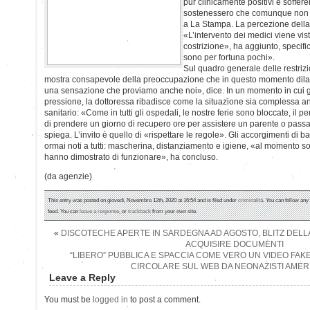
pur clinicamente positivi e soffere
sostenessero che comunque non si
a La Stampa. La percezione della 
«L’intervento dei medici viene vi
costrizione», ha aggiunto, specifi
sono per fortuna pochi».
Sul quadro generale delle restrizio
mostra consapevole della preoccupazione che in questo momento dila
una sensazione che proviamo anche noi», dice. In un momento in cui g
pressione, la dottoressa ribadisce come la situazione sia complessa an
sanitario: «Come in tutti gli ospedali, le nostre ferie sono bloccate, il 
di prendere un giorno di recupero ore per assistere un parente o passar
spiega. L’invito è quello di «rispettare le regole». Gli accorgimenti di
ormai noti a tutti: mascherina, distanziamento e igiene, «al momento s
hanno dimostrato di funzionare», ha concluso.
(da agenzie)
This entry was posted on giovedì, Novembre 12th, 2020 at 16:54 and is filed under
criminalità
. You can follow any
feed. You can
leave a response
, or
trackback
from your own site.
«
DISCOTECHE APERTE IN SARDEGNA AD AGOSTO, BLITZ DELLA
ACQUISIRE DOCUMENTI
“LIBERO” PUBBLICA E SPACCIA COME VERO UN VIDEO FAKE
CIRCOLARE SUL WEB DA NEONAZISTI AMER
Leave a Reply
You must be
logged in
to post a comment.