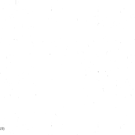
)
19)