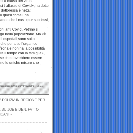
nti a causa del virus,
 trattasse di Covid», ha detto
dottoressa è netta:
sto quasi come una
cando che i casi «pur successi,
ni anti Covid, Petrino si
ga nella popolazione. Ma «è
li ospedali sono sotto
che per tutto l’organico
personale non ha la possibilità
e il tempo con la famiglia»,
 base che dovrebbero essere
ono le uniche misure che
 responses to this entry through the
RSS 2.0
 POLIZIA IN REGIONE PER
 SU JOE BIDEN, FATTO
ICANI
»