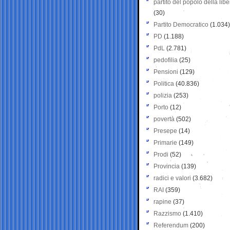
partito del popolo della libe
(30)
Partito Democratico
(1.034)
PD
(1.188)
PdL
(2.781)
pedofilia
(25)
Pensioni
(129)
Politica
(40.836)
polizia
(253)
Porto
(12)
povertà
(502)
Presepe
(14)
Primarie
(149)
Prodi
(52)
Provincia
(139)
radici e valori
(3.682)
RAI
(359)
rapine
(37)
Razzismo
(1.410)
Referendum
(200)