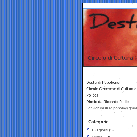
Destra di Popolo.net
Circolo Genovese di Cultura e
Politica
Diretto da Riccardo Fucile
Scrivici: destradipopolo@gma
Categorie
100 giorni
(5)