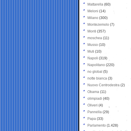
Mattarella
(60)
Meloni
(14)
Milano
(300)
Montezemolo
(7)
Monti
(357)
moschea
(11)
Musso
(10)
Muti
(10)
Napoli
(319)
Napolitano
(220)
no global
(5)
notte bianca
(3)
Nuovo Centrodestra
(2)
Obama
(11)
olimpiadi
(40)
Oliveri
(4)
Pannella
(29)
Papa
(33)
Parlamento
(1.428)