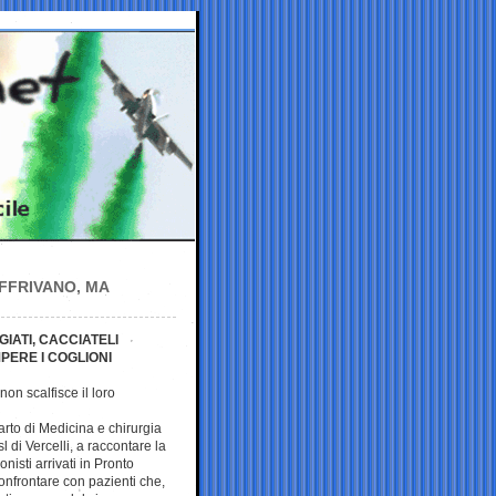
OFFRIVANO, MA
IATI, CACCIATELI
PERE I COGLIONI
n scalfisce il loro
arto di Medicina e chirurgia
 di Vercelli, a raccontare la
isti arrivati in Pronto
onfrontare con pazienti che,