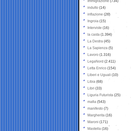
Immigrazione
(734)
indulto
(14)
inflazione
(26)
Ingroia
(15)
Interviste
(16)
la casta
(1.394)
La Destra
(45)
La Sapienza
(5)
Lavoro
(1.316)
LegaNord
(2.411)
Letta Enrico
(154)
Liberi e Uguali
(10)
Libia
(68)
Libri
(33)
Liguria Futurista
(25)
mafia
(543)
manifesto
(7)
Margherita
(16)
Maroni
(171)
Mastella
(16)