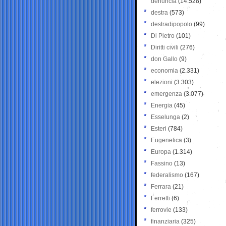
denuncia
(14.528)
destra
(573)
destradipopolo
(99)
Di Pietro
(101)
Diritti civili
(276)
don Gallo
(9)
economia
(2.331)
elezioni
(3.303)
emergenza
(3.077)
Energia
(45)
Esselunga
(2)
Esteri
(784)
Eugenetica
(3)
Europa
(1.314)
Fassino
(13)
federalismo
(167)
Ferrara
(21)
Ferretti
(6)
ferrovie
(133)
finanziaria
(325)