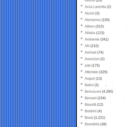
Aborto
(20)
Acca Larentia
(2)
Alcool
(3)
Alemanno
(150)
Alfano
(315)
Alitalia
(123)
Ambiente
(341)
AN
(210)
Animali
(74)
Arancioni
(2)
arte
(175)
Attentato
(329)
Auguri
(13)
Batini
(3)
Berlusconi
(4.295)
Bersani
(234)
Biasotti
(12)
Boldrini
(4)
Bossi
(1.221)
Brambilla
(38)