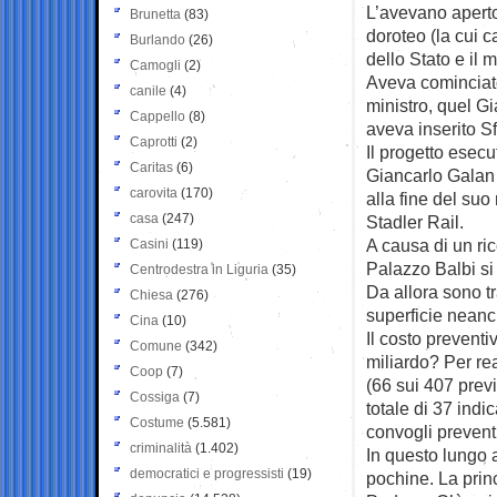
L’avevano aperto
Brunetta
(83)
doroteo (la cui c
Burlando
(26)
dello Stato e il m
Camogli
(2)
Aveva cominciato
canile
(4)
ministro, quel G
Cappello
(8)
aveva inserito Sf
Caprotti
(2)
Il progetto esec
Caritas
(6)
Giancarlo Galan 
carovita
(170)
alla fine del suo
casa
(247)
Stadler Rail.
A causa di un ric
Casini
(119)
Palazzo Balbi si 
Centrodestra in Liguria
(35)
Da allora sono tr
Chiesa
(276)
superficie neanc
Cina
(10)
Il costo preventi
Comune
(342)
miliardo? Per rea
Coop
(7)
(66 sui 407 previ
Cossiga
(7)
totale di 37 indi
Costume
(5.581)
convogli prevent
criminalità
(1.402)
In questo lungo a
democratici e progressisti
(19)
pochine. La princ