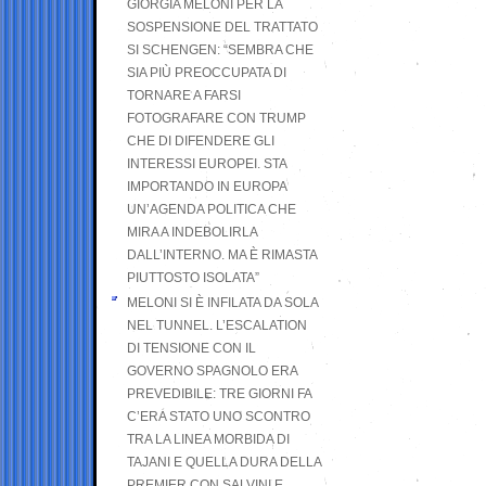
GIORGIA MELONI PER LA
SOSPENSIONE DEL TRATTATO
SI SCHENGEN: “SEMBRA CHE
SIA PIÙ PREOCCUPATA DI
TORNARE A FARSI
FOTOGRAFARE CON TRUMP
CHE DI DIFENDERE GLI
INTERESSI EUROPEI. STA
IMPORTANDO IN EUROPA
UN’AGENDA POLITICA CHE
MIRA A INDEBOLIRLA
DALL’INTERNO. MA È RIMASTA
PIUTTOSTO ISOLATA”
MELONI SI È INFILATA DA SOLA
NEL TUNNEL. L’ESCALATION
DI TENSIONE CON IL
GOVERNO SPAGNOLO ERA
PREVEDIBILE: TRE GIORNI FA
C’ERA STATO UNO SCONTRO
TRA LA LINEA MORBIDA DI
TAJANI E QUELLA DURA DELLA
PREMIER CON SALVINI E