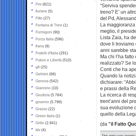
Fini
(821)
“Serviva spender
fioriere
(5)
treno? E’ un altr
del Pd, Alessand
Fitto
(27)
La maggioranza d
Fontana di Trevi
(1)
meglio, il presi
Formigoni
(90)
Lista Zaia, ha de
Forza Italia
(596)
dove li troviamo 
frana
(9)
anni sarebbe stat
Fratelli d'Italia
(291)
Ma chi l’ha fatt
Futuro e Libertà
(510)
realizzato? Se l
g8
(25)
Conti che ha ape
Gelmini
(68)
Quando la notizia
Genova
(542)
dichiarare: “Abbi
e prassi della R
Giannino
(10)
La ricerca di res
Giustizia
(5.784)
trent’anni del pr
governo
(5.799)
sua evoluzione da
Grasso
(22)
quello della Leg
Green Italia
(1)
Grillo
(2.941)
(da
“il Fatto Qu
Idv
(4)
This entry was posted o