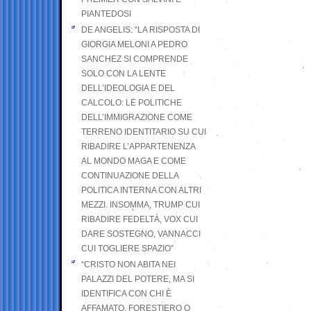
PIANTEDOSI
DE ANGELIS: “LA RISPOSTA DI
GIORGIA MELONI A PEDRO
SANCHEZ SI COMPRENDE
SOLO CON LA LENTE
DELL’IDEOLOGIA E DEL
CALCOLO: LE POLITICHE
DELL’IMMIGRAZIONE COME
TERRENO IDENTITARIO SU CUI
RIBADIRE L’APPARTENENZA
AL MONDO MAGA E COME
CONTINUAZIONE DELLA
POLITICA INTERNA CON ALTRI
MEZZI. INSOMMA, TRUMP CUI
RIBADIRE FEDELTÀ, VOX CUI
DARE SOSTEGNO, VANNACCI
CUI TOGLIERE SPAZIO”
“CRISTO NON ABITA NEI
PALAZZI DEL POTERE, MA SI
IDENTIFICA CON CHI È
AFFAMATO, FORESTIERO O