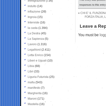
Immigrazione
(734)
responses to this entr
indulto
(14)
inflazione
(26)
«
CHI E’ IL FUNZI
FORZA ITALIA, 
Ingroia
(15)
Interviste
(16)
Leave a Rep
la casta
(1.394)
La Destra
(45)
You must be
log
La Sapienza
(5)
Lavoro
(1.316)
LegaNord
(2.411)
Letta Enrico
(154)
Liberi e Uguali
(10)
Libia
(68)
Libri
(33)
Liguria Futurista
(25)
mafia
(543)
manifesto
(7)
Margherita
(16)
Maroni
(171)
Mastella
(16)