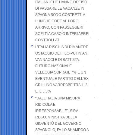
ITALIANI CHE HANNO DECISO
DI PASSARE LE VACANZE IN
SPAGNA SONO COSTRETTI A
LUNGHE CODE AL LORO
ARRIVO, CON PASSEGGERI
SCELTI A CASO O INTERI AEREI
CONTROLLATI
L’ITALIA RISCHIA DI RIMANERE
OSTAGGIO DEI FILO-PUTINIANI
VANNACCI E DI BATTISTA.
FUTURO NAZIONALE
VELEGGIA SOPRA IL 7% E UN
EVENTUALE PARTITO DELL’EX
GRILLINO VARREBBE TRA IL 2
E IL 3.5%
“DALL’ITALIA UNA MISURA
RIDICOLA E
IRRESPONSABILE”: SIRA
REGO, MINISTRA DELLA
GIOVENTÙ DEL GOVERNO
SPAGNOLO, FA LO SHAMPOO A