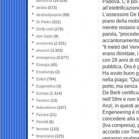
denuncia
(14.528)
Padova. C’è poi i
all’elettrificazi
destra
(573)
L’assessore De B
destradipopolo
(99)
piano della mobi
Di Pietro
(101)
mentre restano su
Diritti civili
(276)
parola, “proceder
don Gallo
(9)
accantonamento d
economia
(2.331)
“Il metrò del Ven
elezioni
(3.303)
erano illimitate,
emergenza
(3.077)
con 28 anni di ri
Energia
(45)
pubblica. Ora è g
Esselunga
(2)
Ha avuto buon gi
nella piaga: “Qu
Esteri
(784)
porto, ma senza u
Eugenetica
(3)
De Berti certific
Europa
(1.314)
nell’Sfmr e non l
Fassino
(13)
Anzi, in questi 
federalismo
(167)
Engeneering è ri
Ferrara
(21)
concedere alla so
Ferretti
(6)
(Iva compresa), p
ferrovie
(133)
accordo con Treni
finanziaria
(325)
verranno spalmati