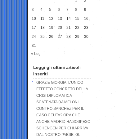
1
2
3
4
5
6
7
8
9
10
11
12
13
14
15
16
17
18
19
20
21
22
23
24
25
26
27
28
29
30
31
« Lug
Leggi gli ultimi articoli
inseriti
GRAZIE GIORGIA! L’UNICO
EFFETTO CONCRETO DELLA
CRISI DIPLOMATICA
SCATENATA DA MELONI
CONTRO SANCHEZ PER IL
CASO CEUTA? ORA CHE
ANCHE MADRID HA SOSPESO
SCHENGEN PER CHI ARRIVA
DAL NOSTRO PAESE, GLI