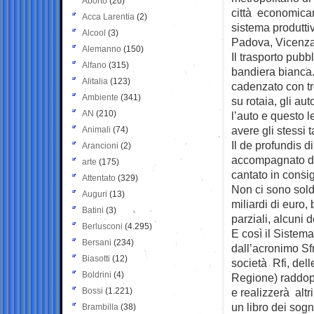
Aborto
(20)
città economica
Acca Larentia
(2)
sistema produtti
Alcool
(3)
Padova, Vicenza
Alemanno
(150)
Il trasporto pubb
Alfano
(315)
bandiera bianca.
Alitalia
(123)
cadenzato con tre
Ambiente
(341)
su rotaia, gli au
AN
(210)
l’auto e questo 
avere gli stessi 
Animali
(74)
Il de profundis d
Arancioni
(2)
accompagnato da i
arte
(175)
cantato in consig
Attentato
(329)
Non ci sono soldi
Auguri
(13)
miliardi di euro,
Batini
(3)
parziali, alcuni de
Berlusconi
(4.295)
E così il Sistem
Bersani
(234)
dall’acronimo Sf
Biasotti
(12)
società Rfi, del
Boldrini
(4)
Regione) raddopp
Bossi
(1.221)
e realizzerà altr
un libro dei sogn
Brambilla
(38)