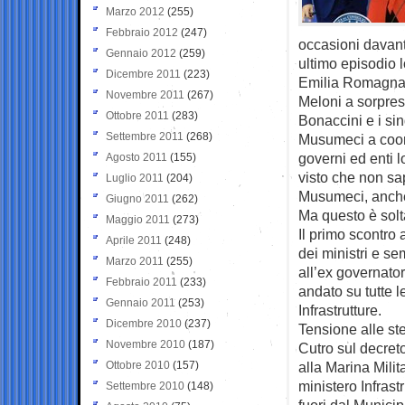
Marzo 2012
(255)
Febbraio 2012
(247)
occasioni davanti
Gennaio 2012
(259)
ultimo episodio 
Dicembre 2011
(223)
Emilia Romagna
Novembre 2011
(267)
Meloni a sorpres
Ottobre 2011
(283)
Bonaccini e i si
Settembre 2011
(268)
Musumeci a coord
governi ed enti lo
Agosto 2011
(155)
visto che non sa
Luglio 2011
(204)
Musumeci, anche 
Giugno 2011
(262)
Ma questo è solt
Maggio 2011
(273)
Il primo scontro
Aprile 2011
(248)
dei ministri e 
Marzo 2011
(255)
all’ex governator
Febbraio 2011
(233)
andato su tutte l
Gennaio 2011
(253)
Infrastrutture.
Dicembre 2010
(237)
Tensione alle st
Novembre 2010
(187)
Cutro sul decreto
Ottobre 2010
(157)
alla Marina Mili
ministero Infrast
Settembre 2010
(148)
fuori dal Municip