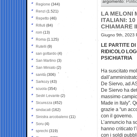
argomento:
Politi
Regione
(344)
Renzi
(1.521)
LA MELONI 
Repetto
(46)
ITALIANI: 1
Rifiuti
(84)
CHIAMARE I
rom
(13)
Giugno 9th, 2023 
Roma
(1.125)
LE PARTITE D
Rutelli
(9)
RIDICOLO LOG
san gottardo
(4)
PSICHIATRIA
San Martino
(3)
San Miniato
(2)
Ha suscitato molt
sanità
(306)
dall’amministrat
Sarkozy
(43)
De Siervo, ad AS
scuola
(354)
De Siervo ha dett
Sestri Levante
(2)
massimo campiona
Made in Italy”. Q
Sicurezza
(452)
grazie a “un acco
sindacati
(162)
con il governo.
Sinistra arcobaleno
(11)
L’annuncio ha sca
Soru
(4)
hanno criticato l’
sprechi
(319)
con i soldi pubbl