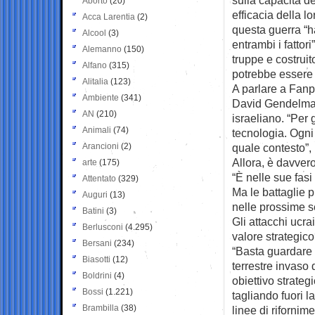
Aborto
(20)
efficacia della 
Acca Larentia
(2)
questa guerra “ha
Alcool
(3)
entrambi i fatto
Alemanno
(150)
truppe e costrui
Alfano
(315)
potrebbe essere 
Alitalia
(123)
A parlare a Fanp
Ambiente
(341)
David Gendelman
AN
(210)
israeliano. “Per 
Animali
(74)
tecnologia. Ogni
Arancioni
(2)
quale contesto”,
Allora, è davvero
arte
(175)
“È nelle sue fasi 
Attentato
(329)
Ma le battaglie p
Auguri
(13)
nelle prossime s
Batini
(3)
Gli attacchi ucra
Berlusconi
(4.295)
valore strategic
Bersani
(234)
“Basta guardare l
Biasotti
(12)
terrestre invaso
Boldrini
(4)
obiettivo strate
Bossi
(1.221)
tagliando fuori 
Brambilla
(38)
linee di riforni