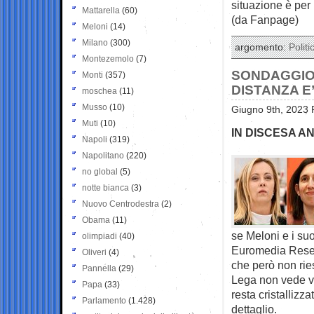
situazione è per 
Mattarella
(60)
(da Fanpage)
Meloni
(14)
Milano
(300)
argomento:
Politi
Montezemolo
(7)
SONDAGGIO 
Monti
(357)
DISTANZA E
moschea
(11)
Musso
(10)
Giugno 9th, 2023 
Muti
(10)
IN DISCESA A
Napoli
(319)
Napolitano
(220)
no global
(5)
notte bianca
(3)
Nuovo Centrodestra
(2)
Obama
(11)
se Meloni e i su
olimpiadi
(40)
Euromedia Researc
Oliveri
(4)
che però non ries
Pannella
(29)
Lega non vede vic
Papa
(33)
resta cristallizz
Parlamento
(1.428)
dettaglio.