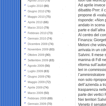
Agosto 2010
(75)
Ad aprile invece
Luglio 2010
(86)
dibattito Pnrr: i
Giugno 2010
(76)
propone di «valu
Maggio 2010
(75)
risponde: «Non p
Aprile 2010
(66)
andato in scena 
Marzo 2010
(79)
parte e dall’altra
Febbraio 2010
(73)
Al centro del co
Gennaio 2010
(74)
Finanza: Giorget
Dicembre 2009
(74)
Meloni che vole
arrivata in un c
Novembre 2009
(83)
Salvini. Il mese 
Ottobre 2009
(90)
manina di FdI ne
Settembre 2009
(83)
riforma sull’aut
Agosto 2009
(56)
Ieri in commissi
Luglio 2009
(83)
l’amministratore
Giugno 2009
(76)
non solo ripropo
Maggio 2009
(72)
dell’azienda a 
Aprile 2009
(74)
trasparenza nelle
Marzo 2009
(50)
parte dei vertici
Febbraio 2009
(69)
Nei territori Sal
Gennaio 2009
(70)
Veneto il senator