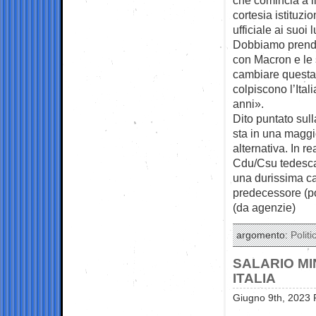
cortesia istituzi
ufficiale ai suo
Dobbiamo prender
con Macron e le 
cambiare questa 
colpiscono l’Ital
anni».
Dito puntato sull
sta in una maggi
alternativa. In r
Cdu/Csu tedesca,
una durissima ca
predecessore (p
(da agenzie)
argomento:
Politi
SALARIO MI
ITALIA
Giugno 9th, 2023 