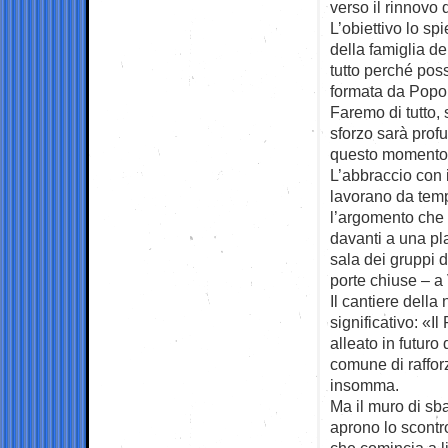
verso il rinnovo 
L’obiettivo lo sp
della famiglia d
tutto perché po
formata da Popola
Faremo di tutto, 
sforzo sarà profu
questo momento 
L’abbraccio con 
lavorano da temp
l’argomento che 
davanti a una pl
sala dei gruppi 
porte chiuse – a 
Il cantiere dell
significativo: «
alleato in futuro
comune di raffor
insomma.
Ma il muro di sb
aprono lo scontr
che comincia a l