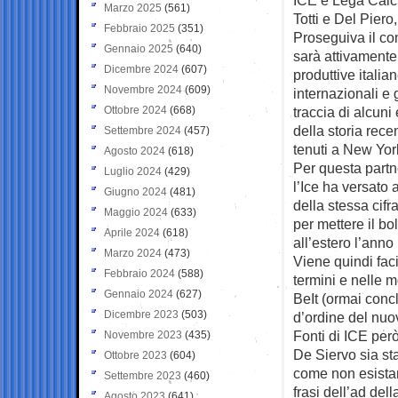
Marzo 2025
(561)
Totti e Del Piero
Febbraio 2025
(351)
Proseguiva il co
Gennaio 2025
(640)
sarà attivamente 
Dicembre 2024
(607)
produttive itali
Novembre 2024
(609)
internazionali e g
Ottobre 2024
(668)
traccia di alcun
della storia rece
Settembre 2024
(457)
tenuti a New Yor
Agosto 2024
(618)
Per questa partn
Luglio 2024
(429)
l’Ice ha versato 
Giugno 2024
(481)
della stessa cifr
Maggio 2024
(633)
per mettere il bo
Aprile 2024
(618)
all’estero l’anno
Marzo 2024
(473)
Viene quindi fac
Febbraio 2024
(588)
termini e nelle 
Gennaio 2024
(627)
BeIt (ormai conc
Dicembre 2023
(503)
d’ordine del nuo
Fonti di ICE pe
Novembre 2023
(435)
De Siervo sia sta
Ottobre 2023
(604)
come non esista
Settembre 2023
(460)
frasi dell’ad del
Agosto 2023
(641)