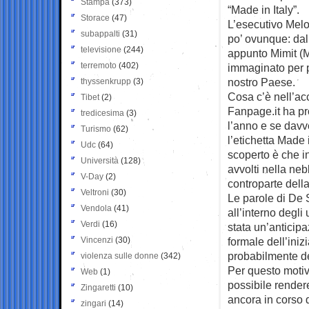
Stampa
(373)
“Made in Italy”.
Storace
(47)
L’esecutivo Melo
subappalti
(31)
po’ ovunque: dal
televisione
(244)
appunto Mimit (Mi
terremoto
(402)
immaginato per pr
nostro Paese.
thyssenkrupp
(3)
Cosa c’è nell’ac
Tibet
(2)
Fanpage.it ha pr
tredicesima
(3)
l’anno e se davv
Turismo
(62)
l’etichetta Made 
Udc
(64)
scoperto è che in
Università
(128)
avvolti nella neb
V-Day
(2)
controparte della
Veltroni
(30)
Le parole di De 
Vendola
(41)
all’interno degli 
Verdi
(16)
stata un’anticip
Vincenzi
(30)
formale dell’inizi
probabilmente de
violenza sulle donne
(342)
Per questo motiv
Web
(1)
possibile rendere
Zingaretti
(10)
ancora in corso d
zingari
(14)