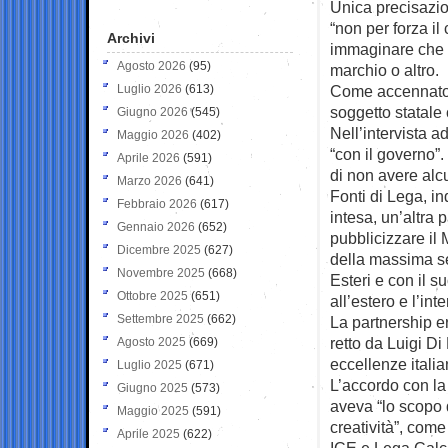
Unica precisazio
“non per forza il
Archivi
immaginare che i
Agosto 2026
(95)
marchio o altro.
Luglio 2026
(613)
Come accennato, 
soggetto statale c
Giugno 2026
(545)
Nell’intervista 
Maggio 2026
(402)
“con il governo”. 
Aprile 2026
(591)
di non avere alcu
Marzo 2026
(641)
Fonti di Lega, i
Febbraio 2026
(617)
intesa, un’altra 
Gennaio 2026
(652)
pubblicizzare il 
Dicembre 2025
(627)
della massima se
Novembre 2025
(668)
Esteri e con il s
Ottobre 2025
(651)
all’estero e l’in
Settembre 2025
(662)
La partnership er
retto da Luigi D
Agosto 2025
(669)
eccellenze itali
Luglio 2025
(671)
L’accordo con la
Giugno 2025
(573)
aveva “lo scopo d
Maggio 2025
(591)
creatività”, com
Aprile 2025
(622)
ICE e Lega Calc