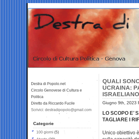
QUALI SONO
Destra di Popolo.net
UCRAINA: P
Circolo Genovese di Cultura e
ISRAELIAN
Politica
Giugno 9th, 2023 
Diretto da Riccardo Fucile
Scrivici: destradipopolo@gmail.com
LO SCOPO E’ 
TAGLIARE I R
Categorie
Unico obiettivo è
100 giorni
(5)
sulla capacità de