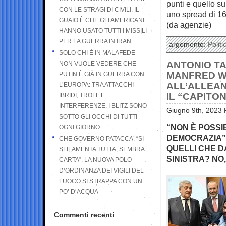
punti e quello s
CON LE STRAGI DI CIVILI. IL
uno spread di 16
GUAIO È CHE GLI AMERICANI
(da agenzie)
HANNO USATO TUTTI I MISSILI
PER LA GUERRA IN IRAN
argomento:
Politi
SOLO CHI È IN MALAFEDE
ANTONIO TA
NON VUOLE VEDERE CHE
MANFRED WE
PUTIN È GIÀ IN GUERRA CON
ALL’ALLEA
L’EUROPA: TRA ATTACCHI
IL “CAPITO
IBRIDI, TROLL E
INTERFERENZE, I BLITZ SONO
Giugno 9th, 2023 
SOTTO GLI OCCHI DI TUTTI
“NON È POSSI
OGNI GIORNO
DEMOCRAZIA”…
CHE GOVERNO PATACCA. “SI
QUELLI CHE D
SFILAMENTA TUTTA, SEMBRA
SINISTRA? NO
CARTA”. LA NUOVA POLO
D’ORDINANZA DEI VIGILI DEL
FUOCO SI STRAPPA CON UN
PO’ D’ACQUA
Commenti recenti