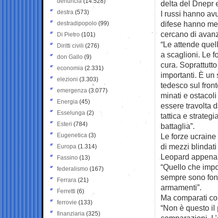
denuncia
(14.528)
delta del Dnepr 
destra
(573)
I russi hanno avu
difese hanno me
destradipopolo
(99)
cercano di avan
Di Pietro
(101)
“Le attende quel
Diritti civili
(276)
a scaglioni. Le 
don Gallo
(9)
cura. Soprattutto
economia
(2.331)
importanti. È un 
elezioni
(3.303)
tedesco sul fron
emergenza
(3.077)
minati e ostacoli
Energia
(45)
essere travolta 
Esselunga
(2)
tattica e strateg
Esteri
(784)
battaglia”.
Eugenetica
(3)
Le forze ucraine
di mezzi blindati 
Europa
(1.314)
Leopard appena 
Fassino
(13)
“Quello che impo
federalismo
(167)
sempre sono fond
Ferrara
(21)
armamenti”.
Ferretti
(6)
Ma comparati con
ferrovie
(133)
“Non è questo il 
finanziaria
(325)
comparazioni. L’