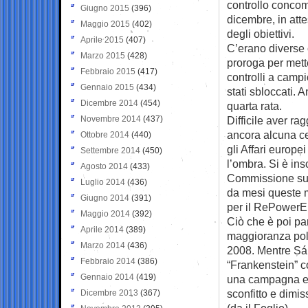
controllo concom
Giugno 2015
(396)
dicembre, in att
Maggio 2015
(402)
degli obiettivi.
Aprile 2015
(407)
C’erano diverse
Marzo 2015
(428)
proroga per mett
Febbraio 2015
(417)
controlli a camp
Gennaio 2015
(434)
stati sbloccati. 
Dicembre 2014
(454)
quarta rata.
Novembre 2014
(437)
Difficile aver rag
ancora alcuna cer
Ottobre 2014
(440)
gli Affari europ
Settembre 2014
(450)
l’ombra. Si è in
Agosto 2014
(433)
Commissione sull
Luglio 2014
(436)
da mesi queste m
Giugno 2014
(391)
per il RePowerE
Maggio 2014
(392)
Ciò che è poi pa
Aprile 2014
(389)
maggioranza poli
Marzo 2014
(436)
2008. Mentre Sán
Febbraio 2014
(386)
“Frankenstein” co
Gennaio 2014
(419)
una campagna ele
sconfitto e dimis
Dicembre 2013
(367)
(da il Foglio)