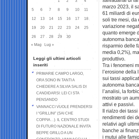
1
2
3
4
marzo 2023, il sa
5
6
7
8
9
10
11
61 miliardi di eu
12
13
14
15
16
17
18
soli tre mesi, d
variazione negati
19
20
21
22
23
24
25
quanto emerge d
26
27
28
29
30
autonoma bancari 
« Mag
Lug »
risparmio delle f
media 0,2%), ma 
Leggi gli ultimi articoli
produttivo.
inseriti
Tra i fenomeni mo
l’erosione della 
PRIMARIE CAMPO LARGO,
sui tassi applica
ORA SONO IN TANTI A
autonoma bancari
CHIEDERE A SILVIA SALIS DI
l’analisi, la forb
CANDIDARSI: LEI CI STA
mostrato un aume
PENSANDO
attivi e passivi.
VANNACCI VUOLE PRENDERSI
Il rialzo dei tas
I “GRILLINI” (SAI CHE
rendimenti dei d
COPPIA…). IL CENTRO STUDI
relativi agli ulti
DI FUTURO NAZIONALE INVITA
banche ai finanz
BEPPE GRILLO A UN
i mutui alle fami