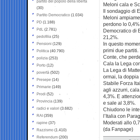
partito del popolo della libertà
Meloni cala e Sc
(30)
Il sondaggio di 
Partito Democratico
(1.034)
Meloni ampiamente
PD
(1.188)
perdono lo 0,4% e
PdL
(2.781)
Democratico di E
pedofilia
(25)
21,2%.
In questo momento
Pensioni
(129)
primi due partiti
Politica
(40.790)
Conte, che perde 
polizia
(253)
Cala la Lega con 
Porto
(12)
La Lega di Matte
povertà
(502)
ormai, la doppia
Presepe
(14)
Stabile Forza Ita
Primarie
(149)
agli azzurri, ca
Prodi
(52)
4,3%. E attenzio
Provincia
(139)
e sale al 3,8%.
radici e valori
(3.682)
Chiudono le inten
l’Italia con Par
RAI
(359)
Moderati allo 0,
rapine
(37)
(da Fanpage)
Razzismo
(1.410)
Referendum
(200)