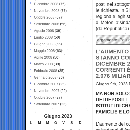
posti nel sottog
Dicembre 2008
(75)
le richieste. In S
Novembre 2008
(77)
regionale leghis
Ottobre 2008
(67)
di Meloni a sind
Settembre 2008
(56)
(da Repubblica)
Agosto 2008
(39)
Luglio 2008
(50)
argomento:
Politi
Giugno 2008
(55)
L’AUMENTO 
Maggio 2008
(63)
STANNO CON
Aprile 2008
(50)
DICEMBRE 2
Marzo 2008
(39)
CORRENTI È
Febbraio 2008
(35)
2.076 MILIA
Gennaio 2008
(36)
Giugno 9th, 2023 
Dicembre 2007
(25)
Novembre 2007
(22)
MA NON SOLO: 
Ottobre 2007
(27)
DEI DEPOSITI…
Settembre 2007
(23)
ISTITUTI DI 
FAMIGLIE E LO
Giugno 2023
L
M
M
G
V
S
D
L’aumento del co
salvadanai di fa