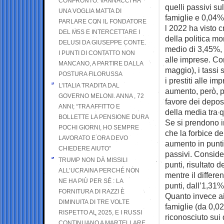
CONFRONTO. VANNACCI HA
quelli passivi su
UNA VOGLIA MATTA DI
famiglie e 0,04%
PARLARE CON IL FONDATORE
l 2022 ha visto c
DEL M5S E INTERCETTARE I
della politica mo
DELUSI DA GIUSEPPE CONTE.
medio di 3,45%, s
I PUNTI DI CONTATTO NON
alle imprese. Co
MANCANO, A PARTIRE DALLA
maggio), i tassi 
POSTURA FILORUSSA
i prestiti alle im
L’ITALIA TRADITA DAL
aumento, però, pe
GOVERNO MELONI. ANNA , 72
favore dei deposi
ANNI; “TRA AFFITTO E
della media tra q
BOLLETTE LA PENSIONE DURA
Se si prendono in
POCHI GIORNI, HO SEMPRE
che la forbice de
LAVORATO E ORA DEVO
aumento in punti
CHIEDERE AIUTO”
passivi. Consider
TRUMP NON DÀ MISSILI
punti, risultato 
ALL’UCRAINA PERCHÉ NON
mentre il differe
NE HA PIÙ PER SÉ : LA
punti, dall’1,31
FORNITURA DI RAZZI È
Quanto invece ai 
DIMINUITA DI TRE VOLTE
famiglie (da 0,0
RISPETTO AL 2025, E I RUSSI
riconosciuto sui
CONTINUANO A MARTELLARE