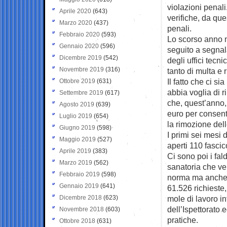
violazioni penali
Aprile 2020
(643)
verifiche, da qu
Marzo 2020
(437)
penali.
Febbraio 2020
(593)
Lo scorso anno ne
Gennaio 2020
(596)
seguito a segnala
Dicembre 2019
(542)
degli uffici tecn
Novembre 2019
(316)
tanto di multa e 
Il fatto che ci s
Ottobre 2019
(631)
abbia voglia di 
Settembre 2019
(617)
che, quest’anno,
Agosto 2019
(639)
euro per consenti
Luglio 2019
(654)
la rimozione del
Giugno 2019
(598)
I primi sei mesi 
Maggio 2019
(527)
aperti 110 fascico
Aprile 2019
(383)
Ci sono poi i fa
Marzo 2019
(562)
sanatoria che ven
Febbraio 2019
(598)
norma ma anche a
Gennaio 2019
(641)
61.526 richieste
Dicembre 2018
(623)
mole di lavoro inf
dell’Ispettorato 
Novembre 2018
(603)
pratiche.
Ottobre 2018
(631)