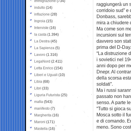
Immigrazione
(734)
raggiungerà un so
indulto
(14)
corridoio sud” e 
inflazione
(26)
Donbass, sarebbe 
Ingroia
(15)
mira a chiudere d
Interviste
(16)
Ma come son mess
incursioni sul te
la casta
(1.394)
davvero son stat
La Destra
(45)
prima del D-Day.
La Sapienza
(5)
“La distruzione 
Lavoro
(1.316)
i sovietici nel 1
LegaNord
(2.411)
anni dopo per mot
Letta Enrico
(154)
Dnepr. Al contrari
Liberi e Uguali
(10)
della scorsa esta
Libia
(68)
soldati”.
Libri
(33)
Ma i russi saran
Liguria Futurista
(25)
passato non han
mafia
(543)
senso. A parte l
“Tutto si gioca s
manifesto
(7)
Mosca sotto il fu
Margherita
(16)
e di comando. En
Maroni
(171)
meno. Sono costa
Mastella
(16)