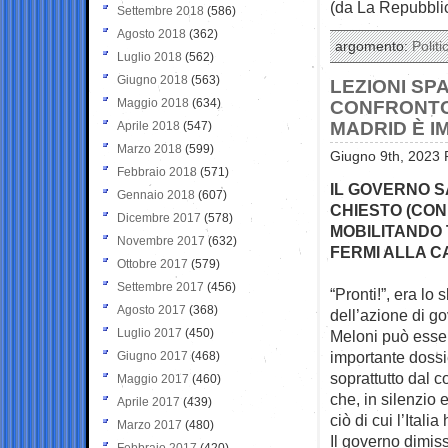
(da La Repubbli
Settembre 2018
(586)
Agosto 2018
(362)
argomento:
Politi
Luglio 2018
(562)
Giugno 2018
(563)
LEZIONI SP
Maggio 2018
(634)
CONFRONTO 
MADRID È I
Aprile 2018
(547)
Marzo 2018
(599)
Giugno 9th, 2023 
Febbraio 2018
(571)
IL GOVERNO S
Gennaio 2018
(607)
CHIESTO (CON
Dicembre 2017
(578)
MOBILITANDO 
Novembre 2017
(632)
FERMI ALLA C
Ottobre 2017
(579)
Settembre 2017
(456)
“Pronti!”, era lo
Agosto 2017
(368)
dell’azione di g
Luglio 2017
(450)
Meloni può esser
importante dossi
Giugno 2017
(468)
soprattutto dal 
Maggio 2017
(460)
che, in silenzio 
Aprile 2017
(439)
ciò di cui l’Itali
Marzo 2017
(480)
Il governo dimis
Febbraio 2017
(420)