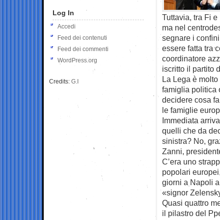
Log In
Tuttavia, tra Fi
Accedi
ma nel centrodes
segnare i confini
Feed dei contenuti
essere fatta tra 
Feed dei commenti
coordinatore azzu
WordPress.org
iscritto il partito 
La Lega è molto 
Credits:
G.I
famiglia politica
decidere cosa far
le famiglie euro
Immediata arriva 
quelli che da de
sinistra? No, gr
Zanni, presiden
C’era uno strapp
popolari europe
giorni a Napoli 
«signor Zelensk
Quasi quattro me
il pilastro del P