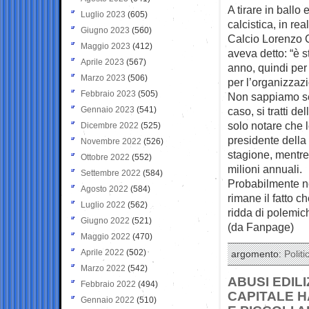
A tirare in ball
Luglio 2023
(605)
calcistica, in re
Giugno 2023
(560)
Calcio Lorenzo Ca
Maggio 2023
(412)
aveva detto: “è s
Aprile 2023
(567)
anno, quindi per 
Marzo 2023
(506)
per l’organizzazi
Febbraio 2023
(505)
Non sappiamo se
Gennaio 2023
(541)
caso, si tratti d
solo notare che l
Dicembre 2022
(525)
presidente della
Novembre 2022
(526)
stagione, mentre 
Ottobre 2022
(552)
milioni annuali.
Settembre 2022
(584)
Probabilmente ne
Agosto 2022
(584)
rimane il fatto 
Luglio 2022
(562)
ridda di polemich
Giugno 2022
(521)
(da Fanpage)
Maggio 2022
(470)
Aprile 2022
(502)
argomento:
Politi
Marzo 2022
(542)
ABUSI EDILI
Febbraio 2022
(494)
CAPITALE H
Gennaio 2022
(510)