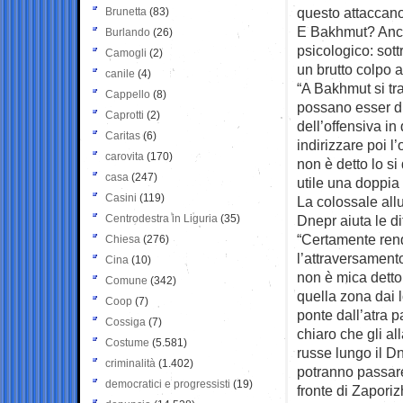
questo attaccano 
Brunetta
(83)
E Bakhmut? Anche
Burlando
(26)
psicologico: sott
Camogli
(2)
un brutto colpo 
canile
(4)
“A Bakhmut si tr
Cappello
(8)
possano esser di
Caprotti
(2)
dell’offensiva i
Caritas
(6)
indirizzare poi l
carovita
(170)
non è detto lo s
casa
(247)
utile una doppia
Casini
(119)
La colossale all
Centrodestra in Liguria
(35)
Dnepr aiuta le d
“Certamente rend
Chiesa
(276)
l’attraversament
Cina
(10)
non è mica detto
Comune
(342)
quella zona dai 
Coop
(7)
ponte dall’atra 
Cossiga
(7)
chiaro che gli al
Costume
(5.581)
russe lungo il Dn
criminalità
(1.402)
potranno passare 
democratici e progressisti
(19)
fronte di Zaporiz