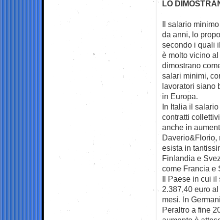
LO DIMOSTRANO
Il salario minimo
da anni, lo prop
secondo i quali i
è molto vicino al
dimostrano come
salari minimi, c
lavoratori siano b
in Europa.
In Italia il sala
contratti colletti
anche in aumento 
Daverio&Florio, 
esista in tantiss
Finlandia e Svezi
come Francia e
Il Paese in cui i
2.387,40 euro al
mesi. In Germani
Peraltro a fine 2
aumento è atteso