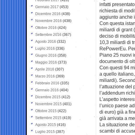
infatti presentat
Gennaio 2017
(453)
richiesta di modi
Dicembre 2016
(438)
aggiunto anche 
Novembre 2016
(438)
Con questa istan
Ottobre 2016
(424)
miliardi di grant 
Settembre 2016
(367)
deciso di mobilita
Agosto 2016
(332)
10,3 miliardi di 
RePowerEu. Per o
Luglio 2016
(336)
Piano 25 nuovi in
Giugno 2016
(358)
documento di ol
Maggio 2016
(373)
Con questi 94 mil
Aprile 2016
(307)
a quello italiano
Marzo 2016
(369)
miliardi). Secon
Febbraio 2016
(335)
l’attuazione del
Gennaio 2016
(404)
l’addendum richie
Dicembre 2015
(412)
L’aspetto intere
Novembre 2015
(401)
l’unico paese ad 
Ottobre 2015
(422)
di euro) già a f
già arrivata a me
Settembre 2015
(419)
La situazione del
Agosto 2015
(416)
scambi di accuse 
Luglio 2015
(387)