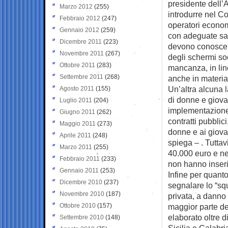
presidente dell’
Marzo 2012
(255)
introdurre nel Co
Febbraio 2012
(247)
operatori economi
Gennaio 2012
(259)
con adeguate san
Dicembre 2011
(223)
devono conoscere 
Novembre 2011
(267)
degli schermi soc
Ottobre 2011
(283)
mancanza, in lin
Settembre 2011
(268)
anche in materia 
Un’altra alcuna 
Agosto 2011
(155)
di donne e giovan
Luglio 2011
(204)
implementazione 
Giugno 2011
(262)
contratti pubblic
Maggio 2011
(273)
donne e ai giovan
Aprile 2011
(248)
spiega – . Tuttav
Marzo 2011
(255)
40.000 euro e nel
Febbraio 2011
(233)
non hanno inserit
Gennaio 2011
(253)
Infine per quanto
Dicembre 2010
(237)
segnalare lo “squ
Novembre 2010
(187)
privata, a danno 
Ottobre 2010
(157)
maggior parte dei
elaborato oltre di
Settembre 2010
(148)
Sicilia e Calabri