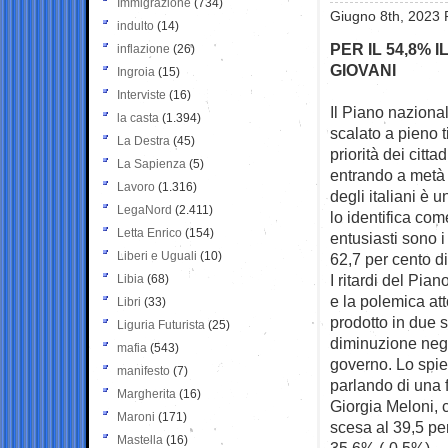
Immigrazione
(734)
Giugno 8th, 2023 
indulto
(14)
PER IL 54,8% 
inflazione
(26)
GIOVANI
Ingroia
(15)
Interviste
(16)
Il Piano nazional
la casta
(1.394)
scalato a pieno ti
La Destra
(45)
priorità dei citta
La Sapienza
(5)
entrando a metà d
Lavoro
(1.316)
degli italiani è 
LegaNord
(2.411)
lo identifica co
Letta Enrico
(154)
entusiasti sono i
Liberi e Uguali
(10)
62,7 per cento di
I ritardi del Pia
Libia
(68)
e la polemica att
Libri
(33)
prodotto in due s
Liguria Futurista
(25)
diminuzione negli
mafia
(543)
governo. Lo spie
manifesto
(7)
parlando di una f
Margherita
(16)
Giorgia Meloni, 
Maroni
(171)
scesa al 39,5 pe
Mastella
(16)
35,6% (-0,5%).