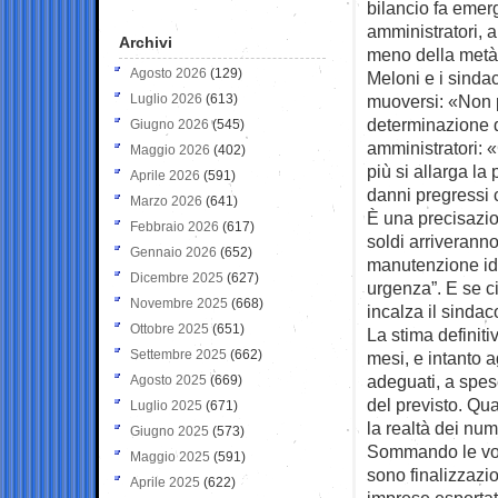
bilancio fa emer
amministratori, a
Archivi
meno della metà 
Agosto 2026
(129)
Meloni e i sinda
Luglio 2026
(613)
muoversi: «Non 
determinazione d
Giugno 2026
(545)
amministratori: «
Maggio 2026
(402)
più si allarga la
Aprile 2026
(591)
danni pregressi 
Marzo 2026
(641)
È una precisazio
Febbraio 2026
(617)
soldi arriveranno.
Gennaio 2026
(652)
manutenzione id
Dicembre 2025
(627)
urgenza”. E se ci
Novembre 2025
(668)
incalza il sinda
Ottobre 2025
(651)
La stima definiti
Settembre 2025
(662)
mesi, e intanto a
adeguati, a spes
Agosto 2025
(669)
del previsto. Qua
Luglio 2025
(671)
la realtà dei nu
Giugno 2025
(573)
Sommando le voci,
Maggio 2025
(591)
sono finalizzazio
Aprile 2025
(622)
imprese esportatr