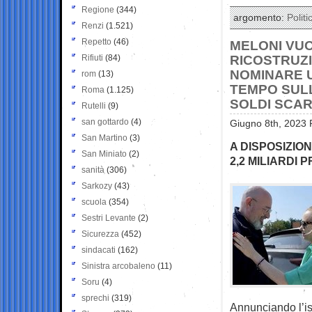
Regione
(344)
argomento:
Politi
Renzi
(1.521)
Repetto
(46)
MELONI VUO
Rifiuti
(84)
RICOSTRUZI
NOMINARE 
rom
(13)
TEMPO SULL
Roma
(1.125)
SOLDI SCA
Rutelli
(9)
san gottardo
(4)
Giugno 8th, 2023 
San Martino
(3)
A DISPOSIZION
San Miniato
(2)
2,2 MILIARDI
sanità
(306)
Sarkozy
(43)
scuola
(354)
Sestri Levante
(2)
Sicurezza
(452)
sindacati
(162)
Sinistra arcobaleno
(11)
Soru
(4)
sprechi
(319)
Annunciando l’is