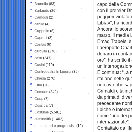
capo della Commis
Brunetta
(83)
con il premier D
Burlando
(26)
peggiori violatori
Camogli
(2)
Libia»”, ha rico
canile
(4)
Ancora: lo scorso
Cappello
(8)
marzo, il media L
Caprotti
(2)
Emad Trabelsi è s
Caritas
(6)
l’aeroporto Char
carovita
(170)
denaro in contant
casa
(247)
ore”, ha scritto 
Casini
(119)
un’interrogazione
Centrodestra in Liguria
(35)
E continua: “La n
italiane nelle qua
Chiesa
(276)
non avrebbe sapu
Cina
(10)
Grimaldi cita inc
Comune
(342)
da prima di diven
Coop
(7)
precedente nomina
Cossiga
(7)
libiche e interna
Costume
(5.581)
come “uno dei peg
criminalità
(1.402)
internazionale”.
democratici e progressisti
(19)
Contattato da ilf