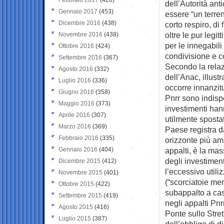
dell’Autorità an
Gennaio 2017
(453)
essere “un terreno
Dicembre 2016
(438)
corto respiro, di
oltre le pur legit
Novembre 2016
(438)
per le innegabil
Ottobre 2016
(424)
condivisione e c
Settembre 2016
(367)
Secondo la relaz
Agosto 2016
(332)
dell’Anac, illust
Luglio 2016
(336)
occorre innanzitu
Giugno 2016
(358)
Pnrr sono indisp
Maggio 2016
(373)
investimenti ha
Aprile 2016
(307)
utilmente spostat
Marzo 2016
(369)
Paese registra d
Febbraio 2016
(335)
orizzonte più amp
Gennaio 2016
(404)
appalti, è la mas
degli investiment
Dicembre 2015
(412)
l’eccessivo utili
Novembre 2015
(401)
(“scorciatoie meno
Ottobre 2015
(422)
subappalto a cas
Settembre 2015
(419)
negli appalti Pnrr
Agosto 2015
(416)
Ponte sullo Stre
Luglio 2015
(387)
dell’obbligo di di