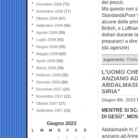
dei prezzi.
Dicembre 2008
(75)
Ma questo non sc
Novembre 2008
(77)
Standard&Poor’s, 
Ottobre 2008
(67)
alcune delle pri
Settembre 2008
(56)
British, e Lufthan
Agosto 2008
(39)
dollari durante 
Luglio 2008
(50)
prepararci a dire
Giugno 2008
(55)
(da agenzie)
Maggio 2008
(63)
argomento:
Politi
Aprile 2008
(50)
Marzo 2008
(39)
L’UOMO CHE
Febbraio 2008
(35)
ANZIANO AD
Gennaio 2008
(36)
ABDALMASIH
Dicembre 2007
(25)
SIRIA”
Novembre 2007
(22)
Giugno 8th, 2023 
Ottobre 2007
(27)
MENTRE SI SC
Settembre 2007
(23)
DI GESÙ”, MO
Giugno 2023
Abdalmasih H, l’
L
M
M
G
V
S
D
anziano ad Annecy