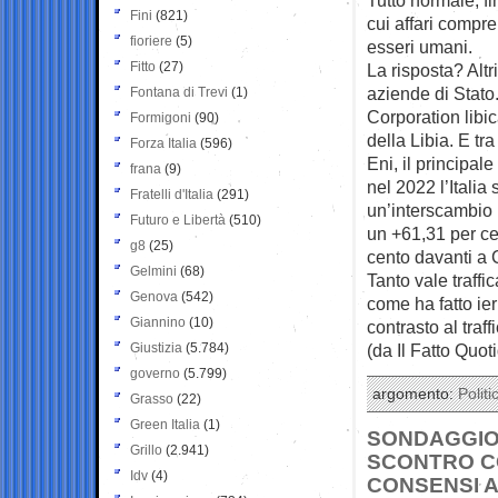
Fini
(821)
cui affari compren
fioriere
(5)
esseri umani.
Fitto
(27)
La risposta? Altri
aziende di Stato.
Fontana di Trevi
(1)
Corporation libi
Formigoni
(90)
della Libia. E tr
Forza Italia
(596)
Eni, il principale
frana
(9)
nel 2022 l’Italia
Fratelli d'Italia
(291)
un’interscambio I
Futuro e Libertà
(510)
un +61,31 per ce
g8
(25)
cento davanti a 
Gelmini
(68)
Tanto vale traffi
Genova
(542)
come ha fatto ieri
Giannino
(10)
contrasto al traff
Giustizia
(5.784)
(da Il Fatto Quot
governo
(5.799)
argomento:
Politi
Grasso
(22)
Green Italia
(1)
SONDAGGIO 
Grillo
(2.941)
SCONTRO C
Idv
(4)
CONSENSI A