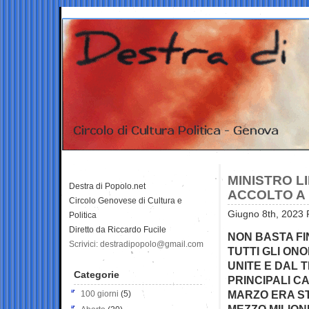
MINISTRO L
Destra di Popolo.net
ACCOLTO A 
Circolo Genovese di Cultura e
Giugno 8th, 2023 
Politica
Diretto da Riccardo Fucile
NON BASTA FIN
Scrivici: destradipopolo@gmail.com
TUTTI GLI ON
UNITE E DAL 
Categorie
PRINCIPALI CA
MARZO ERA ST
100 giorni
(5)
MEZZO MILION