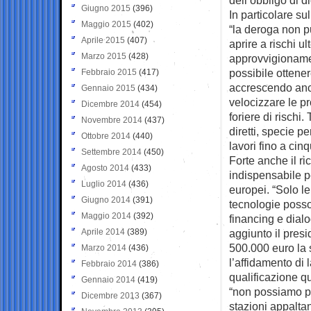
Giugno 2015
(396)
In particolare su
Maggio 2015
(402)
“la deroga non p
Aprile 2015
(407)
aprire a rischi ul
Marzo 2015
(428)
approvvigionamen
possibile ottener
Febbraio 2015
(417)
accrescendo anc
Gennaio 2015
(434)
velocizzare le pr
Dicembre 2014
(454)
foriere di rischi
Novembre 2014
(437)
diretti, specie pe
Ottobre 2014
(440)
lavori fino a cinq
Settembre 2014
(450)
Forte anche il ri
Agosto 2014
(433)
indispensabile p
Luglio 2014
(436)
europei. “Solo le
Giugno 2014
(391)
tecnologie posso
Maggio 2014
(392)
financing e dialo
Aprile 2014
(389)
aggiunto il presi
500.000 euro la s
Marzo 2014
(436)
l’affidamento di 
Febbraio 2014
(386)
qualificazione q
Gennaio 2014
(419)
“non possiamo più
Dicembre 2013
(367)
stazioni appalta