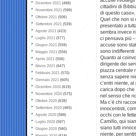
Dicembre 2021
(488)
cittadini di Bibb
Novembre 2021
(599)
di questo caso».
Ottobre 2021
(506)
Quel che non si 
Settembre 2021
(539)
presentato a tutt
Agosto 2021
(423)
sembra invece ris
ci pensava più – 
Luglio 2021
(577)
accuse sono state
Giugno 2021
(559)
sono indifferent
Maggio 2021
(556)
Quanto al coinvo
Aprile 2021
(506)
dirigente dei serv
Marzo 2021
(647)
piazza centrale 
Febbraio 2021
(570)
senza sapere nie
Gennaio 2021
(605)
c’entri niente, a
Dicembre 2020
(619)
carica dopo che 
Novembre 2020
(575)
nel senso che non
Ottobre 2020
(638)
Ma c’è chi racco
Settembre 2020
(465)
innocentisti, com
occhi con le fet
Agosto 2020
(588)
Camillo, qui sian
Luglio 2020
(597)
siano tutti innoc
Giugno 2020
(580)
niente, per sentit
Maggio 2020
(618)