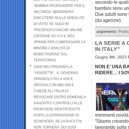
secondo le quali 
SEMBRA PROPENDERE PER IL
bambini sono un 
SECONDO .BISOGNERA’
Due adulti sono f
DISCUTERE SULLE MODALITA’
(da agenzie)
DI VOTO, SE SOLO IN
PRESENZA O ANCHE ONLINE
argomento:
Politi
(OPZIONE SU CUI IL M5S
SPINGE PER COMPENSARE LA
LA SERIE A
MINORE CAPACITÀ DI
IN ITALY”
MOBILITAZIONE SUL
Giugno 8th, 2023 
TERRITORIO)
NON E’ UNA B
SANCHEZ PREPARA LA
RIDERE… I SO
“VENDETTA” . IL GOVERNO
SPAGNOLO FA LA VOCE
GROSSA CON MELONI E
CHIEDE ALL’ITALIA DI
REVOCARE ENTRO DOMENICA
9 AGOSTO I CONTROLLI ALLE
FRONTIERE REINTRODOTTI
imminenti novità
DOPO LA SOSPENSIONE DI
“Stiamo creando 
SCHENGEN. SE LA DUCETTA
lavorando sulla s
NON TORNERA’ SUI SUOI