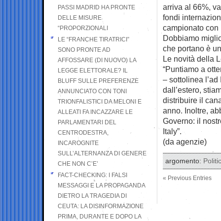
arriva al 66%, va
PASSI MADRID HA PRONTE
fondi internazion
DELLE MISURE
campionato con pi
“PROPORZIONALI
Dobbiamo migliora
LE “FRANCHE TIRATRICI”
che portano è un
SONO PRONTE AD
Le novità della 
AFFOSSARE (DI NUOVO) LA
“Puntiamo a otten
LEGGE ELETTORALE? IL
– sottolinea l’ad
BLUFF SULLE PREFERENZE
dall’estero, stia
ANNUNCIATO CON TONI
distribuire il ca
TRIONFALISTICI DA MELONI E
anno. Inoltre, a
ALLEATI FA INCAZZARE LE
Governo: il nostr
PARLAMENTARI DEL
Italy”.
CENTRODESTRA,
(da agenzie)
INCAROGNITE
SULL’ALTERNANZA DI GENERE
argomento:
Politi
CHE NON C’E’
FACT-CHECKING: I FALSI
« Previous Entries
MESSAGGI E LA PROPAGANDA
DIETRO LA TRAGEDIA DI
CEUTA: LA DISINFORMAZIONE
PRIMA, DURANTE E DOPO LA