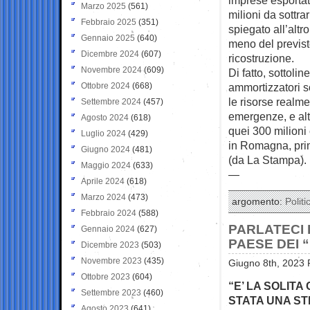
Marzo 2025
(561)
milioni da sottra
Febbraio 2025
(351)
spiegato all’altr
Gennaio 2025
(640)
meno del previst
Dicembre 2024
(607)
ricostruzione.
Novembre 2024
(609)
Di fatto, sottoli
Ottobre 2024
(668)
ammortizzatori so
le risorse realme
Settembre 2024
(457)
emergenze, e altr
Agosto 2024
(618)
quei 300 milioni
Luglio 2024
(429)
in Romagna, prim
Giugno 2024
(481)
(da La Stampa).
Maggio 2024
(633)
—
Aprile 2024
(618)
Marzo 2024
(473)
argomento:
Politi
Febbraio 2024
(588)
PARLATECI 
Gennaio 2024
(627)
PAESE DEI 
Dicembre 2023
(503)
Novembre 2023
(435)
Giugno 8th, 2023 
Ottobre 2023
(604)
“E’ LA SOLITA
Settembre 2023
(460)
STATA UNA ST
Agosto 2023
(641)