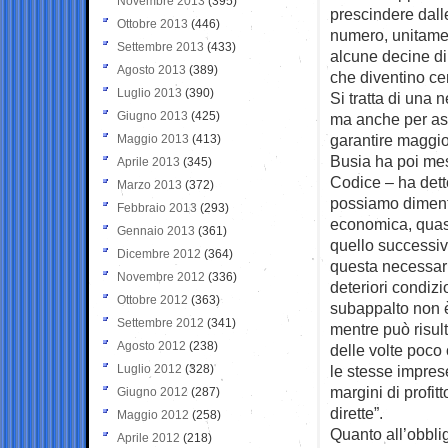
Novembre 2013
(395)
prescindere dall
Ottobre 2013
(446)
numero, unitamen
Settembre 2013
(433)
alcune decine di 
Agosto 2013
(389)
che diventino cen
Luglio 2013
(390)
Si tratta di una 
Giugno 2013
(425)
ma anche per ass
garantire maggior
Maggio 2013
(413)
Busia ha poi mes
Aprile 2013
(345)
Codice – ha dett
Marzo 2013
(372)
possiamo dimenti
Febbraio 2013
(293)
economica, quasi
Gennaio 2013
(361)
quello successiv
Dicembre 2012
(364)
questa necessari
Novembre 2012
(336)
deteriori condizi
Ottobre 2012
(363)
subappalto non è 
Settembre 2012
(341)
mentre può risult
Agosto 2012
(238)
delle volte poco 
Luglio 2012
(328)
le stesse impres
margini di profit
Giugno 2012
(287)
dirette”.
Maggio 2012
(258)
Quanto all’obbligo
Aprile 2012
(218)