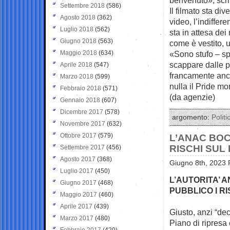
Settembre 2018
(586)
Il filmato sta di
Agosto 2018
(362)
video, l’indiffer
Luglio 2018
(562)
sta in attesa dei
Giugno 2018
(563)
come è vestito, u
Maggio 2018
(634)
«Sono stufo – spi
scappare dalle p
Aprile 2018
(547)
francamente anch
Marzo 2018
(599)
nulla il Pride m
Febbraio 2018
(571)
(da agenzie)
Gennaio 2018
(607)
Dicembre 2017
(578)
argomento:
Politi
Novembre 2017
(632)
Ottobre 2017
(579)
L’ANAC BOC
RISCHI SUL
Settembre 2017
(456)
Agosto 2017
(368)
Giugno 8th, 2023 
Luglio 2017
(450)
L’AUTORITA’ A
Giugno 2017
(468)
PUBBLICO I RI
Maggio 2017
(460)
Aprile 2017
(439)
Giusto, anzi “de
Marzo 2017
(480)
Piano di ripresa 
Febbraio 2017
(420)