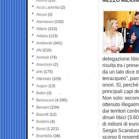
Aborto
(20)
Acca Larentia
(2)
Alcool
(3)
Alemanno
(150)
Alfano
(315)
Alitalia
(123)
Ambiente
(341)
AN
(210)
Animali
(74)
delegazione libi
Arancioni
(2)
risulta tra i pre
da un lato dice di
arte
(175)
terracqueo”, parol
Attentato
(329)
onori. Sì, perch
Auguri
(13)
principali capi de
Batini
(3)
Non solo: second
Berlusconi
(4.295)
ottenuto illegalm
Bersani
(234)
dai territori cont
Biasotti
(12)
dinari libici (3.6
Boldrini
(4)
di milioni di eur
Bossi
(1.221)
Sergio Scandura 
Brambilla
(38)
scorso 6 novembr