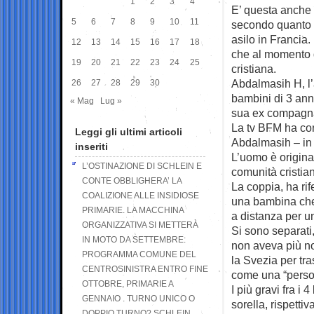
1
2
3
4
E’ questa anche 
5
6
7
8
9
10
11
secondo quanto e
asilo in Francia.
12
13
14
15
16
17
18
che al momento d
19
20
21
22
23
24
25
cristiana.
Abdalmasih H, l’
26
27
28
29
30
bambini di 3 ann
« Mag
Lug »
sua ex compagna,
La tv BFM ha con
Leggi gli ultimi articoli
Abdalmasih – in 
inseriti
L’uomo è originar
L’OSTINAZIONE DI SCHLEIN E
comunità cristiana
CONTE OBBLIGHERA’ LA
La coppia, ha rif
COALIZIONE ALLE INSIDIOSE
una bambina che 
PRIMARIE. LA MACCHINA
a distanza per u
ORGANIZZATIVA SI METTERÀ
Si sono separati,
IN MOTO DA SETTEMBRE:
non aveva più no
PROGRAMMA COMUNE DEL
la Svezia per tr
CENTROSINISTRA ENTRO FINE
come una “person
OTTOBRE, PRIMARIE A
I più gravi fra i 
GENNAIO . TURNO UNICO O
sorella, rispetti
DOPPIO TURNO? SCHLEIN