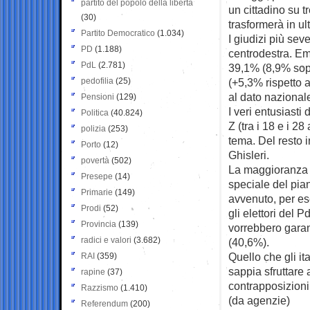
partito del popolo della libertà
un cittadino su 
(30)
trasformerà in ult
Partito Democratico
(1.034)
I giudizi più seve
PD
(1.188)
centrodestra. Emer
PdL
(2.781)
39,1% (8,9% sopra
pedofilia
(25)
(+5,3% rispetto a
al dato nazionale
Pensioni
(129)
I veri entusiast
Politica
(40.824)
Z (tra i 18 e i 2
polizia
(253)
tema. Del resto i
Porto
(12)
Ghisleri.
povertà
(502)
La maggioranza d
Presepe
(14)
speciale del pia
Primarie
(149)
avvenuto, per es
Prodi
(52)
gli elettori del 
Provincia
(139)
vorrebbero garant
radici e valori
(3.682)
(40,6%).
Quello che gli it
RAI
(359)
sappia sfruttare 
rapine
(37)
contrapposizioni 
Razzismo
(1.410)
(da agenzie)
Referendum
(200)