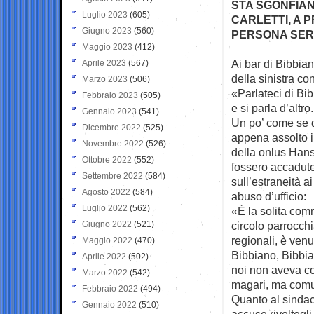
STA SGONFIAN
Luglio 2023
(605)
CARLETTI, A 
Giugno 2023
(560)
PERSONA SERI
Maggio 2023
(412)
Ai bar di Bibbia
Aprile 2023
(567)
della sinistra c
Marzo 2023
(506)
«Parlateci di Bi
Febbraio 2023
(505)
e si parla d’altro.
Gennaio 2023
(541)
Un po’ come se q
Dicembre 2022
(525)
appena assolto i
Novembre 2022
(526)
della onlus Hanse
Ottobre 2022
(552)
fossero accadute 
Settembre 2022
(584)
sull’estraneità a
Agosto 2022
(584)
abuso d’ufficio:
Luglio 2022
(562)
«È la solita comm
Giugno 2022
(521)
circolo parrocchi
regionali, è venu
Maggio 2022
(470)
Bibbiano, Bibbia
Aprile 2022
(502)
noi non aveva col
Marzo 2022
(542)
magari, ma comu
Febbraio 2022
(494)
Quanto al sindaco
Gennaio 2022
(510)
accuse rivoltegl