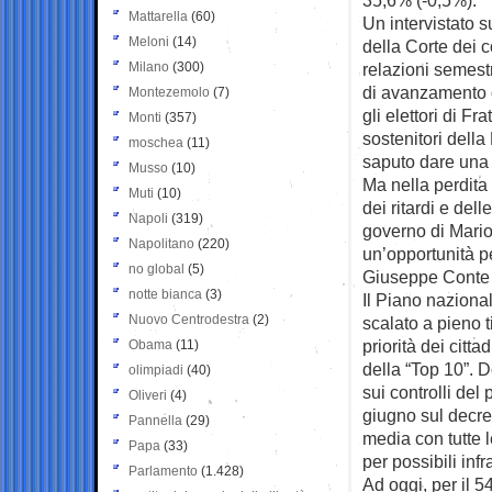
Mattarella
(60)
Un intervistato s
Meloni
(14)
della Corte dei c
Milano
(300)
relazioni semestr
di avanzamento d
Montezemolo
(7)
gli elettori di Fr
Monti
(357)
sostenitori della
moschea
(11)
saputo dare una 
Musso
(10)
Ma nella perdita
Muti
(10)
dei ritardi e dell
Napoli
(319)
governo di Mario
Napolitano
(220)
un’opportunità p
no global
(5)
Giuseppe Conte 
notte bianca
(3)
Il Piano nazional
Nuovo Centrodestra
(2)
scalato a pieno ti
priorità dei citta
Obama
(11)
della “Top 10”. 
olimpiadi
(40)
sui controlli del
Oliveri
(4)
giugno sul decre
Pannella
(29)
media con tutte le
Papa
(33)
per possibili infr
Parlamento
(1.428)
Ad oggi, per il 5