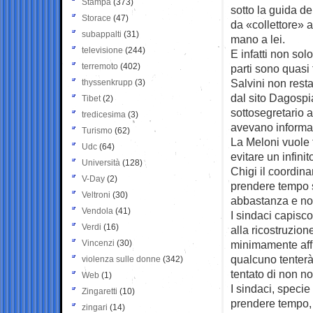
Stampa
(373)
sotto la guida de
Storace
(47)
da «collettore» al
subappalti
(31)
mano a lei.
televisione
(244)
E infatti non sol
terremoto
(402)
parti sono quasi
Salvini non rest
thyssenkrupp
(3)
dal sito Dagospia
Tibet
(2)
sottosegretario 
tredicesima
(3)
avevano informat
Turismo
(62)
La Meloni vuole 
Udc
(64)
evitare un infini
Università
(128)
Chigi il coordina
V-Day
(2)
prendere tempo s
Veltroni
(30)
abbastanza e non
Vendola
(41)
I sindaci capisco
Verdi
(16)
alla ricostruzion
Vincenzi
(30)
minimamente affro
qualcuno tenterà 
violenza sulle donne
(342)
tentato di non n
Web
(1)
I sindaci, speci
Zingaretti
(10)
prendere tempo, a
zingari
(14)