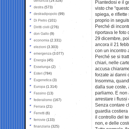
denuncia
(14.528)
Piantedosi e il 
destra
(573)
visto che “questo
spiega, e riflett
destradipopolo
(99)
proprio in seguit
Di Pietro
(101)
Perché di incontr
Diritti civili
(276)
riportava le foto
don Gallo
(9)
29 dicembre, poi
economia
(2.331)
ancora il 21 febb
elezioni
(3.303)
con un incontro 
emergenza
(3.077)
Perché se si trat
Energia
(45)
chiari, nelle car
Esselunga
(2)
accusa chiarament
Esteri
(784)
forzate ai danni d
Eugenetica
(3)
Insomma, quando 
dalla sue coste, 
Europa
(1.314)
parliamo. E non 
Fassino
(13)
arrestare i flussi
federalismo
(167)
Senza contare ch
Ferrara
(21)
guardia costiera l
Ferretti
(6)
il controllo del t
ferrovie
(133)
non, e delle cost
finanziaria
(325)
Tutto normale, fi