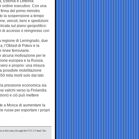
a, Estonia e Lettonia.
er ordine esecutivo. Con una
a firma del primo ministro
ato la sospensione a tempo
ne, veicoli, beni e spedizioni
licata sul piano geopolitico:
ti di accesso o reingresso con
la regione di Leningrado, due
a, l’Oblast di Pskov e la
e linee ferroviarie.
re alcuna motivazione per le
Unione europea e la Russia.
o vero e proprio: una misura
una possibile mobilitazione
50 mila morti solo dal lato
e la pressione economica sia
ai valichi verso la Finlandia
nzioni) e ciò può mettere
ette a Mosca di aumentare la
ie russe per esportare i propri
s to this entry through the
RSS 2.0
feed. You