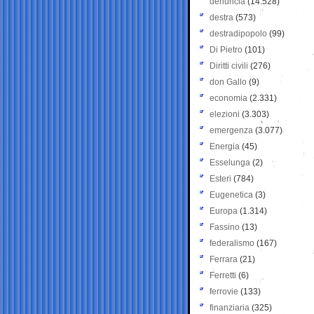
denuncia
(14.528)
destra
(573)
destradipopolo
(99)
Di Pietro
(101)
Diritti civili
(276)
don Gallo
(9)
economia
(2.331)
elezioni
(3.303)
emergenza
(3.077)
Energia
(45)
Esselunga
(2)
Esteri
(784)
Eugenetica
(3)
Europa
(1.314)
Fassino
(13)
federalismo
(167)
Ferrara
(21)
Ferretti
(6)
ferrovie
(133)
finanziaria
(325)