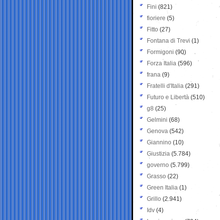
Fini
(821)
fioriere
(5)
Fitto
(27)
Fontana di Trevi
(1)
Formigoni
(90)
Forza Italia
(596)
frana
(9)
Fratelli d'Italia
(291)
Futuro e Libertà
(510)
g8
(25)
Gelmini
(68)
Genova
(542)
Giannino
(10)
Giustizia
(5.784)
governo
(5.799)
Grasso
(22)
Green Italia
(1)
Grillo
(2.941)
Idv
(4)