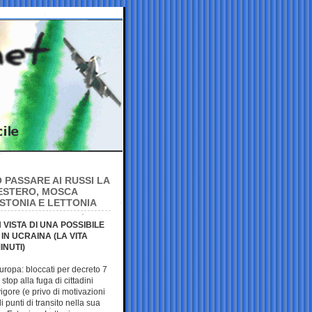
 PASSARE AI RUSSI LA
’ESTERO, MOSCA
ESTONIA E LETTONIA
 VISTA DI UNA POSSIBILE
IN UCRAINA (LA VITA
INUTI)
uropa: bloccati per decreto 7
op alla fuga di cittadini
igore (e privo di motivazioni
 punti di transito nella sua