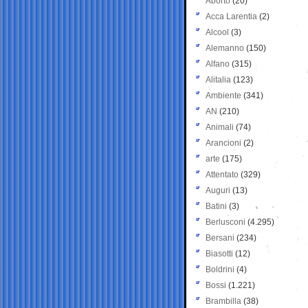
Aborto
(20)
Acca Larentia
(2)
Alcool
(3)
Alemanno
(150)
Alfano
(315)
Alitalia
(123)
Ambiente
(341)
AN
(210)
Animali
(74)
Arancioni
(2)
arte
(175)
Attentato
(329)
Auguri
(13)
Batini
(3)
Berlusconi
(4.295)
Bersani
(234)
Biasotti
(12)
Boldrini
(4)
Bossi
(1.221)
Brambilla
(38)