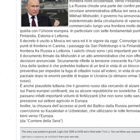
frontiera nord-occidentale, verso Finlandi
La Russia chiude una parte dei confini p
circolare amministrativa diffusa ieri sera 
Mikhail Mishustin, il governo ha annunci
indeterminato della circolazione di «perso
commerciali» lungo una frontiera molto de
quella con l’Unione europea. In particolare con sette fondamentali pun
Finlandia, Estonia e Lettonia.
Il decreto è uscito a Mosca ieri sera ed è in vigore da oggi. Coinvolge 
punti di frontiera in Carelia, i passaggi da San Pietroburgo e la Finlandi
frontiera fra Russia e Lettonia. I valichi chiusi sono i più importanti per l
Il documento firmato da Mishustin è un atto amministrativo che non off
decisioni annunciate. Sicuramente riflette la tensione crescente fra l’
Una delle ipotesi è che potrebbe trattarsi di un test in vista di un blocc
preventiva per impedire la fuga di cittadini russi all’estero, in vista di 
parziale dopo le enormi perdite di truppe in Ucraina (si stimano ormai 3
russo).
È anche plausibile tuttavia che il governo russo stia cercando di alzar
sui Paesi europei confinanti, sia su alcune repubbliche ex sovietiche. D
passano infatti importanti volumi di fertilizzanti (che non sono sotto sa
pressione sul settore agricolo in Europa.
Inoltre, la chiusura dell’accesso ai porti del Baltico dalla Russia perm
coercizione su Kazakistan e Uzbekistan, che utilizzano le rotte ferroviar
beni verso l’Europa.
(da “Corriere della Sera”)
This entry was posted on giovedì, Luglio 2nd, 2026 at 14:58 and is filed under
Politica
. You can follow any response
can
leave a response
, or
trackback
from your own site.