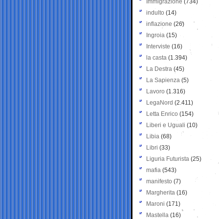
Immigrazione
(734)
indulto
(14)
inflazione
(26)
Ingroia
(15)
Interviste
(16)
la casta
(1.394)
La Destra
(45)
La Sapienza
(5)
Lavoro
(1.316)
LegaNord
(2.411)
Letta Enrico
(154)
Liberi e Uguali
(10)
Libia
(68)
Libri
(33)
Liguria Futurista
(25)
mafia
(543)
manifesto
(7)
Margherita
(16)
Maroni
(171)
Mastella
(16)