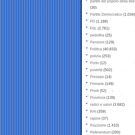
partito del popolo della libe
(30)
Partito Democratico
(1.034)
PD
(1.188)
PdL
(2.781)
pedofilia
(25)
Pensioni
(129)
Politica
(40.833)
polizia
(253)
Porto
(12)
povertà
(502)
Presepe
(14)
Primarie
(149)
Prodi
(52)
Provincia
(139)
radici e valori
(3.682)
RAI
(359)
rapine
(37)
Razzismo
(1.410)
Referendum
(200)