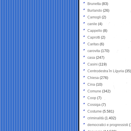
Brunetta
(83)
Burlando
(26)
Camogli
(2)
canile
(4)
Cappello
(8)
Caprotti
(2)
Caritas
(6)
carovita
(170)
casa
(247)
Casini
(119)
Centrodestra in Liguria
(35
Chiesa
(276)
Cina
(10)
Comune
(342)
Coop
(7)
Cossiga
(7)
Costume
(5.581)
criminalità
(1.402)
democratici e progressisti
(