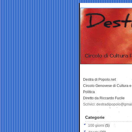
Destra di Popolo.net
Circolo Genovese di Cultura e
Politica
Diretto da Riccardo Fucile
Scrivici: destradipopolo@gma
Categorie
100 giorni
(5)