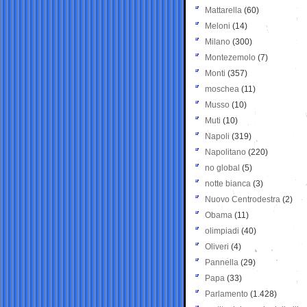
Mattarella
(60)
Meloni
(14)
Milano
(300)
Montezemolo
(7)
Monti
(357)
moschea
(11)
Musso
(10)
Muti
(10)
Napoli
(319)
Napolitano
(220)
no global
(5)
notte bianca
(3)
Nuovo Centrodestra
(2)
Obama
(11)
olimpiadi
(40)
Oliveri
(4)
Pannella
(29)
Papa
(33)
Parlamento
(1.428)