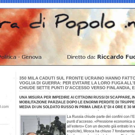
350 MILA CADUTI SUL FRONTE UCRAINO HANNO FATTO
VOGLIA DI GUERRA: PER EVITARE LA LORO FUGA ALL
CHIUDE SETTE PUNTI D’ACCESSO VERSO FINLANDIA, 
UNA MISURA PER IMPEDIRE AI CITTADINI RUSSI DI SCAPPARE, IN
MOBILITAZIONE PARZIALE DOPO LE ENORMI PERDITE DI TRUPPE 
il.com
MEDIA DI UN SOLDATO RUSSO IN PRIMA LINEA E’ DI 4 ORE E 30 M
La Russia chiude parte dei confini con l’E
punti d’accesso. «Pressione economica o st
all’estero» Con un decreto già entrato in v
esplicite), Mosca ha chiuso 7 fondamentali