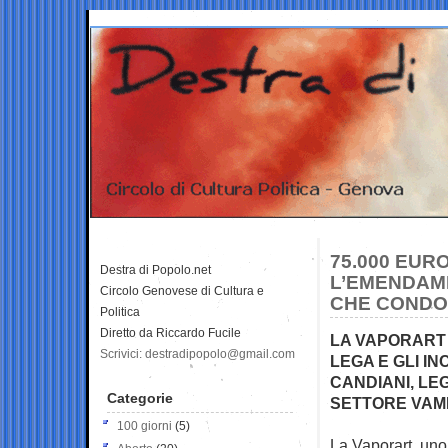
75.000 EUR
Destra di Popolo.net
L’EMENDAM
Circolo Genovese di Cultura e
CHE CONDONA
Politica
Diretto da Riccardo Fucile
LA VAPORART 
Scrivici: destradipopolo@gmail.com
LEGA E GLI I
CANDIANI, LE
Categorie
SETTORE VAM
100 giorni
(5)
La Vaporart, uno d