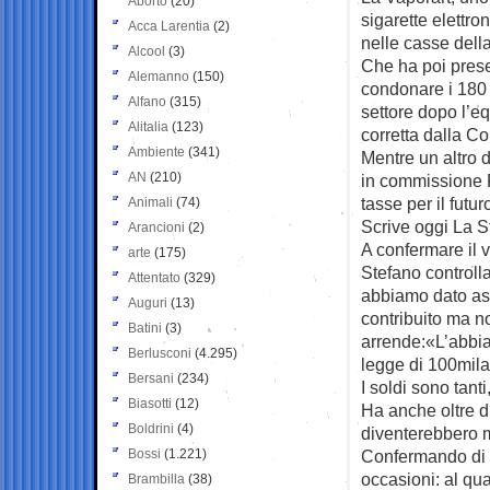
Aborto
(20)
sigarette elettro
Acca Larentia
(2)
nelle casse dell
Alcool
(3)
Che ha poi pres
Alemanno
(150)
condonare i 180 
Alfano
(315)
settore dopo l’e
Alitalia
(123)
corretta dalla Co
Ambiente
(341)
Mentre un altro 
AN
(210)
in commissione F
tasse per il futur
Animali
(74)
Scrive oggi La 
Arancioni
(2)
A confermare il v
arte
(175)
Stefano controlla
Attentato
(329)
abbiamo dato as
Auguri
(13)
contribuito ma no
Batini
(3)
arrende:«L’abbiam
Berlusconi
(4.295)
legge di 100mila
Bersani
(234)
I soldi sono tanti
Biasotti
(12)
Ha anche oltre du
Boldrini
(4)
diventerebbero m
Bossi
(1.221)
Confermando di a
occasioni: al qu
Brambilla
(38)