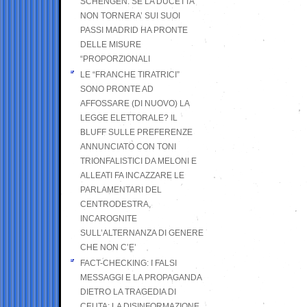
SCHENGEN. SE LA DUCETTA
NON TORNERA’ SUI SUOI
PASSI MADRID HA PRONTE
DELLE MISURE
“PROPORZIONALI
LE “FRANCHE TIRATRICI”
SONO PRONTE AD
AFFOSSARE (DI NUOVO) LA
LEGGE ELETTORALE? IL
BLUFF SULLE PREFERENZE
ANNUNCIATO CON TONI
TRIONFALISTICI DA MELONI E
ALLEATI FA INCAZZARE LE
PARLAMENTARI DEL
CENTRODESTRA,
INCAROGNITE
SULL’ALTERNANZA DI GENERE
CHE NON C’E’
FACT-CHECKING: I FALSI
MESSAGGI E LA PROPAGANDA
DIETRO LA TRAGEDIA DI
CEUTA: LA DISINFORMAZIONE