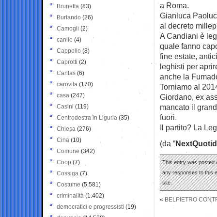
a Roma.
Brunetta
(83)
Gianluca Paoluc
Burlando
(26)
al decreto mille
Camogli
(2)
A Candiani è leg
canile
(4)
quale fanno capo
Cappello
(8)
fine estate, anti
Caprotti
(2)
leghisti per apri
Caritas
(6)
anche la Fumador
carovita
(170)
Torniamo al 2014
casa
(247)
Giordano, ex as
mancato il grand
Casini
(119)
fuori.
Centrodestra in Liguria
(35)
Il partito? La Le
Chiesa
(276)
Cina
(10)
(da “
NextQuotid
Comune
(342)
Coop
(7)
This entry was posted 
any responses to this 
Cossiga
(7)
site.
Costume
(5.581)
criminalità
(1.402)
«
BELPIETRO CONTR
democratici e progressisti
(19)