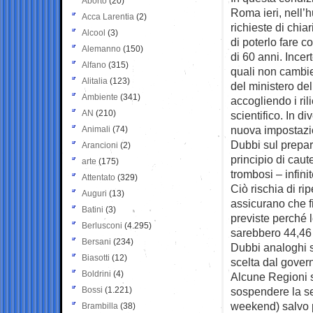
Aborto
(20)
Roma ieri, nell’
Acca Larentia
(2)
richieste di chia
Alcool
(3)
di poterlo fare
Alemanno
(150)
di 60 anni. Incer
Alfano
(315)
quali non cambie
Alitalia
(123)
del ministero del
Ambiente
(341)
accogliendo i ril
AN
(210)
scientifico. In di
nuova impostazi
Animali
(74)
Dubbi sul prepar
Arancioni
(2)
principio di caute
arte
(175)
trombosi – infini
Attentato
(329)
Ciò rischia di ri
Auguri
(13)
assicurano che f
Batini
(3)
previste perché 
Berlusconi
(4.295)
sarebbero 44,46 
Bersani
(234)
Dubbi analoghi s
Biasotti
(12)
scelta dal gover
Boldrini
(4)
Alcune Regioni s
Bossi
(1.221)
sospendere la se
weekend) salvo po
Brambilla
(38)