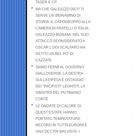
TASER E CP
MA CHE GALEAZZO DICI? TI
SERVE UN BIGNAMINO DI
STORIA. IL CAPOGRUPPO ALLA
CAMERA DI FRATELLI D’ITALIA,
GALEAZZO BIGNAMI, NEL SUO
ATTACCO SCONSIDERATO A
OSCAR LUIGI SCALFARO HA
DETTO UN BEL PO’ DI
CAZZATE
SIAMO FERMI AL GOVERNO
GIALLOVERDE: LA DESTRA
SULLA DIFESA È OSTAGGIO
DEI “PACIFISTI” LEGHISTI, LA
SINISTRA DEL PUTINIANO
CONTE
LE ONDATE DI CALORE DI
QUEST’ESTATE HANNO
PORTATO TEMPERATURE
RECORD IN TUTTA EUROPA E
UNA SICCITA’ MAI VISTA. I