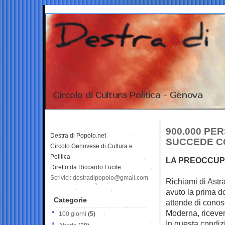
900.000 PE
Destra di Popolo.net
SUCCEDE CO
Circolo Genovese di Cultura e
Politica
LA PREOCCUPA
Diretto da Riccardo Fucile
Scrivici: destradipopolo@gmail.com
Richiami di Astr
avuto la prima
d
Categorie
attende di conos
Moderna, ricever
100 giorni
(5)
In questa condiz