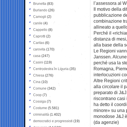
l’assessora al We
Brunetta
(83)
Il motivo della d
Burlando
(26)
pubblicazione del
Camogli
(2)
combinazione tra 
canile
(4)
allineato a quell
Cappello
(8)
Perché il «richia
Caprotti
(2)
distanza di mesi
Caritas
(6)
alla base della 
carovita
(170)
Le Regioni vann
casa
(247)
Janssen. Alcune 
perché usa la ste
Casini
(119)
Romagna, Piemon
Centrodestra in Liguria
(35)
interlocuzioni c
Chiesa
(276)
Altre Regioni cri
Cina
(10)
alla circolare il
Comune
(342)
preparato di J&J.
Coop
(7)
riscontrano casi 
Cossiga
(7)
ha detto il coor
Costume
(5.581)
minore» su una p
criminalità
(1.402)
monodose J&J è s
democratici e progressisti
(19)
(da agenzie)