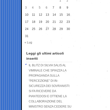
1
2
3
4
5
6
7
8
9
10
11
12
13
14
15
16
17
18
19
20
21
22
23
24
25
26
27
28
29
30
31
« Lug
Leggi gli ultimi articoli
inseriti
IL BLITZ DI SILVIA SALIS AL
VIMINALE CHE SPIAZZA LA
PROPAGANDA SULLA
“PERCEZIONE” DI IN-
SICUREZZA DEI SOVRANISTI:
SI FA RICEVERE DA
PIANTEDOSI E OTTIENE LA
COLLABORAZIONE DEL
MINISTRO SENZA CEDERE SU