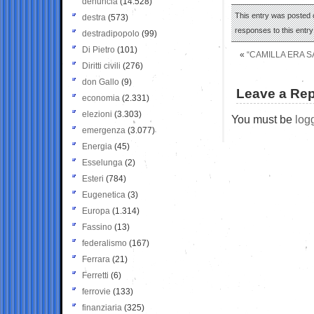
denuncia
(14.528)
This entry was posted 
destra
(573)
responses to this entr
destradipopolo
(99)
Di Pietro
(101)
«
“CAMILLA ERA S
Diritti civili
(276)
don Gallo
(9)
Leave a Rep
economia
(2.331)
elezioni
(3.303)
You must be
log
emergenza
(3.077)
Energia
(45)
Esselunga
(2)
Esteri
(784)
Eugenetica
(3)
Europa
(1.314)
Fassino
(13)
federalismo
(167)
Ferrara
(21)
Ferretti
(6)
ferrovie
(133)
finanziaria
(325)