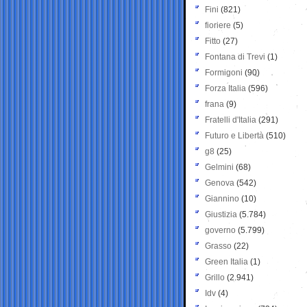
Fini
(821)
fioriere
(5)
Fitto
(27)
Fontana di Trevi
(1)
Formigoni
(90)
Forza Italia
(596)
frana
(9)
Fratelli d'Italia
(291)
Futuro e Libertà
(510)
g8
(25)
Gelmini
(68)
Genova
(542)
Giannino
(10)
Giustizia
(5.784)
governo
(5.799)
Grasso
(22)
Green Italia
(1)
Grillo
(2.941)
Idv
(4)