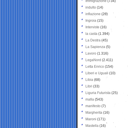
Immigrazione
(734)
indulto
(14)
inflazione
(26)
Ingroia
(15)
Interviste
(16)
la casta
(1.394)
La Destra
(45)
La Sapienza
(5)
Lavoro
(1.316)
LegaNord
(2.411)
Letta Enrico
(154)
Liberi e Uguali
(10)
Libia
(68)
Libri
(33)
Liguria Futurista
(25)
mafia
(543)
manifesto
(7)
Margherita
(16)
Maroni
(171)
Mastella
(16)