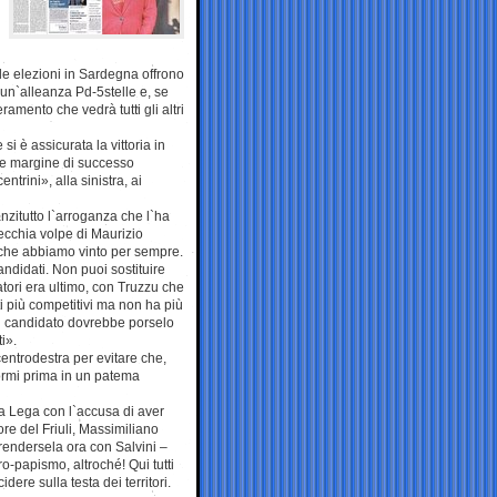
e elezioni in Sardegna offrono
 un`alleanza Pd-5stelle e, se
amento che vedrà tutti gli altri
i è assicurata la vittoria in
che margine di successo
rini», alla sinistra, ai
nzitutto l`arroganza che l`ha
vecchia volpe di Maurizio
a che abbiamo vinto per sempre.
ndidati. Non puoi sostituire
tori era ultimo, con Truzzu che
ti più competitivi ma non ha più
del candidato dovrebbe porselo
i».
entrodestra per evitare che,
ormi prima in un patema
la Lega con l`accusa di aver
ore del Friuli, Massimiliano
Prendersela ora con Salvini –
o-papismo, altroché! Qui tutti
re sulla testa dei territori.