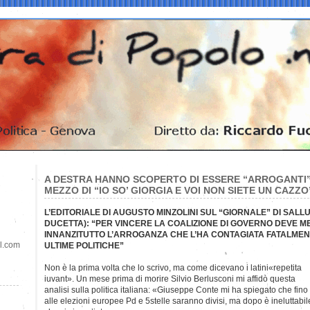
A DESTRA HANNO SCOPERTO DI ESSERE “ARROGANTI”
MEZZO DI “IO SO’ GIORGIA E VOI NON SIETE UN CAZZO
L’EDITORIALE DI AUGUSTO MINZOLINI SUL “GIORNALE” DI SALL
DUCETTA): “PER VINCERE LA COALIZIONE DI GOVERNO DEVE M
INNANZITUTTO L’ARROGANZA CHE L’HA CONTAGIATA FATALMEN
il.com
ULTIME POLITICHE”
Non è la prima volta che lo scrivo, ma come dicevano i
latini«repetita
iuvant». Un mese prima di morire Silvio Berlusconi mi affidò questa
analisi sulla politica italiana: «Giuseppe Conte mi ha spiegato che fino
alle elezioni europee Pd e 5stelle saranno divisi, ma dopo è ineluttabil