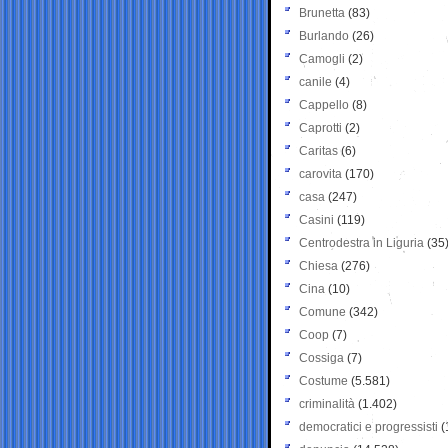
Brunetta
(83)
Burlando
(26)
Camogli
(2)
canile
(4)
Cappello
(8)
Caprotti
(2)
Caritas
(6)
carovita
(170)
casa
(247)
Casini
(119)
Centrodestra in Liguria
(35
Chiesa
(276)
Cina
(10)
Comune
(342)
Coop
(7)
Cossiga
(7)
Costume
(5.581)
criminalità
(1.402)
democratici e progressisti
(