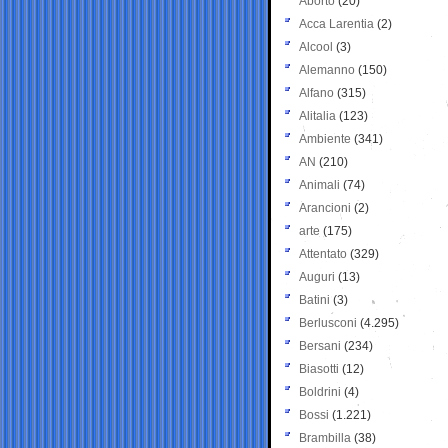
Aborto
(20)
Acca Larentia
(2)
Alcool
(3)
Alemanno
(150)
Alfano
(315)
Alitalia
(123)
Ambiente
(341)
AN
(210)
Animali
(74)
Arancioni
(2)
arte
(175)
Attentato
(329)
Auguri
(13)
Batini
(3)
Berlusconi
(4.295)
Bersani
(234)
Biasotti
(12)
Boldrini
(4)
Bossi
(1.221)
Brambilla
(38)