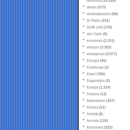
denuncia
(14.528)
destra
(573)
destradipopolo
(99)
Di Pietro
(101)
Diritti civili
(276)
don Gallo
(9)
economia
(2.331)
elezioni
(3.303)
emergenza
(3.077)
Energia
(45)
Esselunga
(2)
Esteri
(784)
Eugenetica
(3)
Europa
(1.314)
Fassino
(13)
federalismo
(167)
Ferrara
(21)
Ferretti
(6)
ferrovie
(133)
finanziaria
(325)