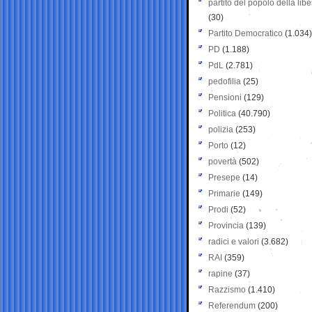
partito del popolo della libe
(30)
Partito Democratico
(1.034)
PD
(1.188)
PdL
(2.781)
pedofilia
(25)
Pensioni
(129)
Politica
(40.790)
polizia
(253)
Porto
(12)
povertà
(502)
Presepe
(14)
Primarie
(149)
Prodi
(52)
Provincia
(139)
radici e valori
(3.682)
RAI
(359)
rapine
(37)
Razzismo
(1.410)
Referendum
(200)