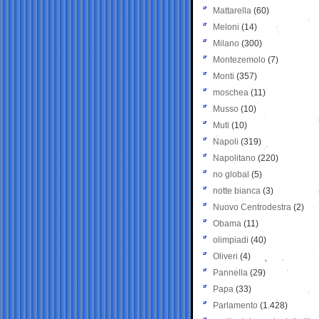
Mattarella
(60)
Meloni
(14)
Milano
(300)
Montezemolo
(7)
Monti
(357)
moschea
(11)
Musso
(10)
Muti
(10)
Napoli
(319)
Napolitano
(220)
no global
(5)
notte bianca
(3)
Nuovo Centrodestra
(2)
Obama
(11)
olimpiadi
(40)
Oliveri
(4)
Pannella
(29)
Papa
(33)
Parlamento
(1.428)