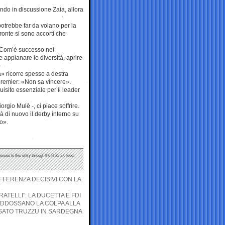
ndo in discussione Zaia, allora
trebbe far da volano per la
ronte si sono accorti che
. Com’è successo nel
e appianare le diversità, aprire
a» ricorre spesso a destra
 premier: «Non sa vincere».
quisito essenziale per il leader
rgio Mulè -, ci piace soffrire.
rà di nuovo il derby interno su
o».
onses to this entry through the
RSS 2.0
feed.
IFFERENZA DECISIVI CON LA
RATELLI”: LA DUCETTA E FDI
ADDOSSANO LA COLPA ALLA
SSATO TRUZZU IN SARDEGNA