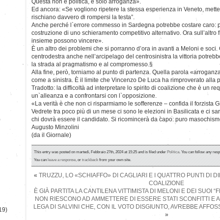
Questa non è politica, è solo arroganza».
Ed ancora: «Se vogliono ripetere la stessa esperienza in Veneto, mette
rischiano davvero di rompersi la testa”.
Anche perché l`errore commesso in Sardegna potrebbe costare caro: po
costruzione di uno schieramento competitivo alternativo. Ora sull’altro f
insieme possono vincere».
È un altro dei problemi che si porranno d’ora in avanti a Meloni e soci
centrodestra anche nell’arcipelago del centrosinistra la vittoria potrebb
la strada al pragmatismo e al compromesso.§
Alla fine, però, torniamo al punto di partenza. Quella parola «arroganz
come a sinistra. È il limite che Vincenzo De Luca ha rimproverato alla
Tradotto: la difficoltà ad interpretare lo spirito di coalizione che è un re
un`alleanza e a confrontarsi con l`opposizione.
«La verità è che non ci risparmiamo le sofferenze – confida il forzista Gio
Vedrete tra poco più di un mese ci sono le elezioni in Basilicata e ci sa
)
chi dovrà essere il candidato. Si ricomincerà da capo: puro masochism
Augusto Minzolini
(da il Giornale)
This entry was posted on martedì, Febbraio 27th, 2024 at 15:25 and is filed under
Politica
. You can follow any resp
You can
leave a response
, or
trackback
from your own site.
«
TRUZZU, LO «SCHIAFFO» DI CAGLIARI E I QUATTRO PUNTI DI D
COALIZIONE
È GIÀ PARTITA LA CANTILENA VITTIMISTA DI MELONI E DEI SUOI “F
NON RIESCONO AD AMMETTERE DI ESSERE STATI SCONFITTI E 
LEGA DI SALVINI CHE, CON IL VOTO DISGIUNTO, AVREBBE AFFO
19)
»