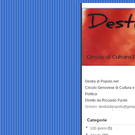
Destra di Popolo.net
Circolo Genovese di Cultura e
Politica
Diretto da Riccardo Fucile
Scrivici: destradipopolo@gma
Categorie
100 giorni
(5)