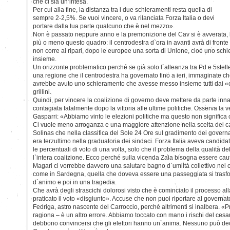
che ci sia un’intesa.
Per cui alla fine, la distanza tra i due schieramenti resta quella di
sempre 2-2,5%. Se vuoi vincere, o va rilanciata Forza Italia o devi
portare dalla tua parte qualcuno che è nel mezzo».
Non è passato neppure anno e la premonizione del Cav si è avverata, l
più o meno questo quadro: il centrodestra d`ora in avanti avrà di fronte
non corre ai ripari, dopo le europee una sorta di Unione, cioè uno schier
insieme.
Un orizzonte problematico perché se già solo l`alleanza tra Pd e 5stelle s
una regione che il centrodestra ha governato fino a ieri, immaginate 
avrebbe avuto uno schieramento che avesse messo insieme tutti dai «cent
grillini.
Quindi, per vincere la coalizione di governo deve mettere da parte inna
contagiata fatalmente dopo la vittoria alle ultime politiche. Osserva la 
Gasparri: «Abbiamo vinto le elezioni politiche ma questo non signific
Ci vuole meno arroganza e una maggiore attenzione nella scelta dei ca
Solinas che nella classifica del Sole 24 Ore sul gradimento dei governa
era terzultimo nella graduatoria dei sindaci. Forza Italia aveva candida
le percentuali di voto di una volta, solo che il problema della qualità 
l`intera coalizione. Ecco perché sulla vicenda Zaia bisogna essere caut
Magari ci vorrebbe davvero una salutare bagno d`umiltà collettivo nel c
come in Sardegna, quella che doveva essere una passeggiata si trasf
d`animo e poi in una tragedia.
Che avrà degli strascichi dolorosi visto che è cominciato il processo al
praticato il voto «disgiunto». Accuse che non puoi riportare al governat
Fedriga, astro nascente del Carroccio, perché altrimenti si inalbera. «
ragiona – è un altro errore. Abbiamo toccato con mano i rischi del cesar
debbono convincersi che gli elettori hanno un`anima. Nessuno può decide