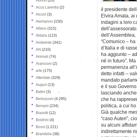
Aborto
(20)
Acca Larentia
(2)
il presidente de
Alcool
(3)
Elvira Amata, ai
Alemanno
(150)
indagini a loro ca
dell’assessorato,
Alfano
(315)
dell’Assemblea.
Alitalia
(123)
“Comunico – ha de
Ambiente
(341)
d’Italia e di ra
AN
(210)
ha aggiunto – ad a
Animali
(74)
né in futuro”. M
Arancioni
(2)
permanenza all’i
arte
(175)
detto infatti – v
Attentato
(329)
mandato parlamen
Auguri
(13)
e il suo Governo
Batini
(3)
lasciando anche 
che ha rappresen
Berlusconi
(4.295)
politica, a cui h
Bersani
(234)
Già qualche mese
Biasotti
(12)
“caso Auteri”, c
Boldrini
(4)
su alcuni affidam
Bossi
(1.221)
indirettamente ri
Brambilla
(38)