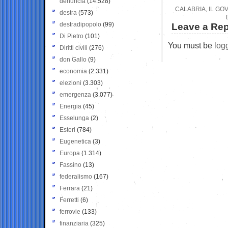
denuncia
(14.528)
CALABRIA, IL GO
destra
(573)
destradipopolo
(99)
Leave a Rep
Di Pietro
(101)
You must be
log
Diritti civili
(276)
don Gallo
(9)
economia
(2.331)
elezioni
(3.303)
emergenza
(3.077)
Energia
(45)
Esselunga
(2)
Esteri
(784)
Eugenetica
(3)
Europa
(1.314)
Fassino
(13)
federalismo
(167)
Ferrara
(21)
Ferretti
(6)
ferrovie
(133)
finanziaria
(325)