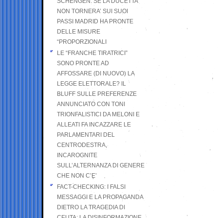
SCHENGEN. SE LA DUCETTA
NON TORNERA’ SUI SUOI
PASSI MADRID HA PRONTE
DELLE MISURE
“PROPORZIONALI
LE “FRANCHE TIRATRICI”
SONO PRONTE AD
AFFOSSARE (DI NUOVO) LA
LEGGE ELETTORALE? IL
BLUFF SULLE PREFERENZE
ANNUNCIATO CON TONI
TRIONFALISTICI DA MELONI E
ALLEATI FA INCAZZARE LE
PARLAMENTARI DEL
CENTRODESTRA,
INCAROGNITE
SULL’ALTERNANZA DI GENERE
CHE NON C’E’
FACT-CHECKING: I FALSI
MESSAGGI E LA PROPAGANDA
DIETRO LA TRAGEDIA DI
CEUTA: LA DISINFORMAZIONE