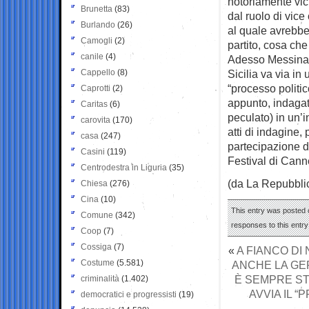
notoriamente vic
Brunetta
(83)
dal ruolo di vic
Burlando
(26)
al quale avrebber
Camogli
(2)
partito, cosa ch
canile
(4)
Adesso Messina no
Cappello
(8)
Sicilia va via in 
“processo politic
Caprotti
(2)
appunto, indagat
Caritas
(6)
peculato) in un’i
carovita
(170)
atti di indagine
casa
(247)
partecipazione d
Casini
(119)
Festival di Cann
Centrodestra in Liguria
(35)
(da La Repubbli
Chiesa
(276)
Cina
(10)
This entry was posted o
Comune
(342)
responses to this entr
Coop
(7)
Cossiga
(7)
«
A FIANCO DI
Costume
(5.581)
ANCHE LA GE
È SEMPRE ST
criminalità
(1.402)
AVVIA IL 
democratici e progressisti
(19)