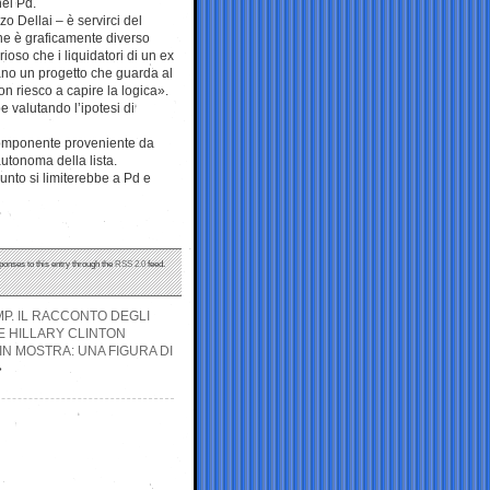
nel Pd.
 Dellai – è servirci del
che è graficamente diverso
ioso che i liquidatori di un ex
ano un progetto che guarda al
on riesco a capire la logica».
be valutando l’ipotesi di
a componente proveniente da
utonoma della lista.
unto si limiterebbe a Pd e
ponses to this entry through the
RSS 2.0
feed.
P. IL RACCONTO DEGLI
E HILLARY CLINTON
IN MOSTRA: UNA FIGURA DI
»