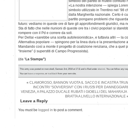
simbolo del partito di Rutelli confluito 
«La nostra intenzione — spiega Lorenzo
simbolo utilizzato in Trentino nel ’98 
dalla Margherita nazionale. Certo è cur
partito pongano problemi che riguard
futuro: vediamo in queste ore di fare gli approfondimenti giuridici, ma n
Sta di fatto che nelle riunioni di queste ore tra i civici popolari si stareb
rompere con il Pd e correre da soli.
Per Dellai «sarebbe una scelta autolesionistica», e tuttavia altri — l
Alternativa popolare — spingono per la linea dura e la presentazione a
Mandando così a monte il progetto di coalizione renziana, che a quel p
“Insieme” (i superstiti di Campo Progressista).
(da “
La Stampa”)
This entry was posted on mercoledì, Gennaio 3rd, 2018 at 17:11 and is filed under
elezioni
. You can follow any res
You can
leave a response
, or
trackback
from your own site.
«
CLAMOROSO, BANNON VUOTA IL SACCO E INCASTRA TRUM
INCONTRI “SOVVERSIVI” CON I RUSSI PER DANNEGGIAR
VENEZIA, A PALAZZO DUCALE RUBATI I GIOIELLI DEL MAHARAJA 
BRATTA A LIVELLO INTERNAZIONALE
Leave a Reply
You must be
logged in
to post a comment.