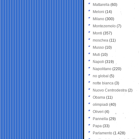
Mattarella
(60)
Meloni
(14)
Milano
(300)
Montezemolo
(7)
Monti
(357)
moschea
(11)
Musso
(10)
Muti
(10)
Napoli
(319)
Napolitano
(220)
no global
(5)
notte bianca
(3)
Nuovo Centrodestra
(2)
Obama
(11)
olimpiadi
(40)
Oliveri
(4)
Pannella
(29)
Papa
(33)
Parlamento
(1.428)