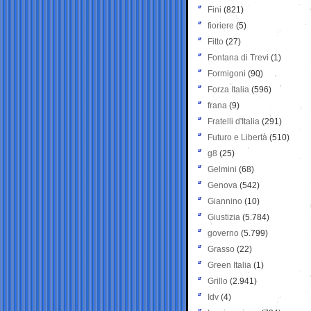
Fini
(821)
fioriere
(5)
Fitto
(27)
Fontana di Trevi
(1)
Formigoni
(90)
Forza Italia
(596)
frana
(9)
Fratelli d'Italia
(291)
Futuro e Libertà
(510)
g8
(25)
Gelmini
(68)
Genova
(542)
Giannino
(10)
Giustizia
(5.784)
governo
(5.799)
Grasso
(22)
Green Italia
(1)
Grillo
(2.941)
Idv
(4)