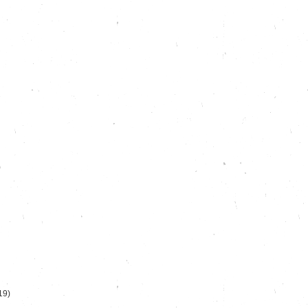
)
19)