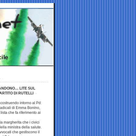
BANDONO… LITE SUL
RTITO DI RUTELLI
 costruendo intorno al Pd:
i radicali di Emma Bonino,
lista che fa riferimento ai
la margherita che i civici
lla ministra della salute.
vvocati che gestiscono il