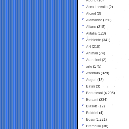
Aborto
(20)
Acca Larentia
(2)
Alcool
(3)
Alemanno
(150)
Alfano
(315)
Alitalia
(123)
Ambiente
(341)
AN
(210)
Animali
(74)
Arancioni
(2)
arte
(175)
Attentato
(329)
Auguri
(13)
Batini
(3)
Berlusconi
(4.295)
Bersani
(234)
Biasotti
(12)
Boldrini
(4)
Bossi
(1.221)
Brambilla
(38)