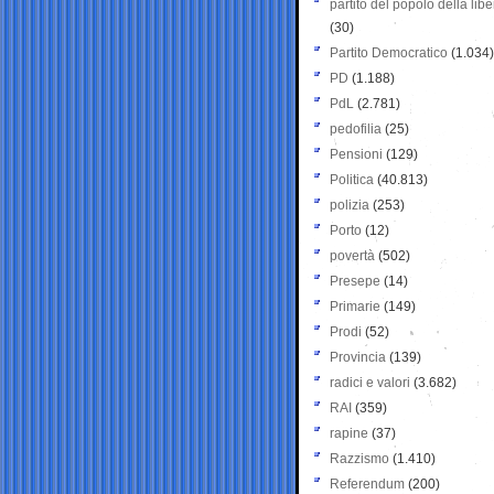
partito del popolo della libe
(30)
Partito Democratico
(1.034)
PD
(1.188)
PdL
(2.781)
pedofilia
(25)
Pensioni
(129)
Politica
(40.813)
polizia
(253)
Porto
(12)
povertà
(502)
Presepe
(14)
Primarie
(149)
Prodi
(52)
Provincia
(139)
radici e valori
(3.682)
RAI
(359)
rapine
(37)
Razzismo
(1.410)
Referendum
(200)