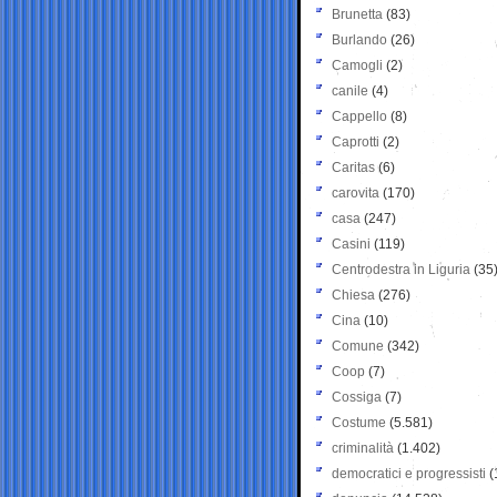
Brunetta
(83)
Burlando
(26)
Camogli
(2)
canile
(4)
Cappello
(8)
Caprotti
(2)
Caritas
(6)
carovita
(170)
casa
(247)
Casini
(119)
Centrodestra in Liguria
(35
Chiesa
(276)
Cina
(10)
Comune
(342)
Coop
(7)
Cossiga
(7)
Costume
(5.581)
criminalità
(1.402)
democratici e progressisti
(