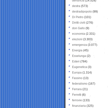
denuncia
(14.528)
destra
(573)
destradipopolo
(99)
Di Pietro
(101)
Diritti civili
(276)
don Gallo
(9)
economia
(2.331)
elezioni
(3.303)
emergenza
(3.077)
Energia
(45)
Esselunga
(2)
Esteri
(784)
Eugenetica
(3)
Europa
(1.314)
Fassino
(13)
federalismo
(167)
Ferrara
(21)
Ferretti
(6)
ferrovie
(133)
finanziaria
(325)