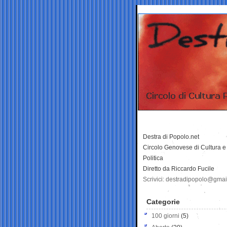
Destra di Popolo.net
Circolo Genovese di Cultura e
Politica
Diretto da Riccardo Fucile
Scrivici: destradipopolo@gma
Categorie
100 giorni
(5)