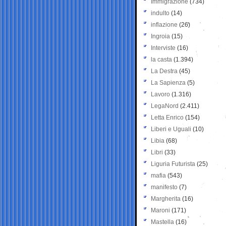
Immigrazione
(734)
indulto
(14)
inflazione
(26)
Ingroia
(15)
Interviste
(16)
la casta
(1.394)
La Destra
(45)
La Sapienza
(5)
Lavoro
(1.316)
LegaNord
(2.411)
Letta Enrico
(154)
Liberi e Uguali
(10)
Libia
(68)
Libri
(33)
Liguria Futurista
(25)
mafia
(543)
manifesto
(7)
Margherita
(16)
Maroni
(171)
Mastella
(16)