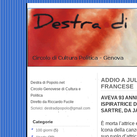
ADDIO A JU
Destra di Popolo.net
FRANCESE
Circolo Genovese di Cultura e
Politica
AVEVA 93 ANN
Diretto da Riccardo Fucile
ISPIRATRICE D
Scrivici: destradipopolo@gmail.com
SARTRE, DA 
Categorie
È morta l’attrice
Icona della canz
100 giorni
(5)
suo ruolo d’attri