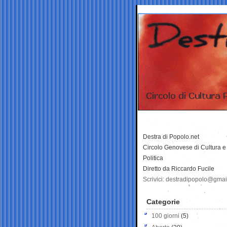
Destra di Popolo.net
Circolo Genovese di Cultura e
Politica
Diretto da Riccardo Fucile
Scrivici: destradipopolo@gma
Categorie
100 giorni
(5)