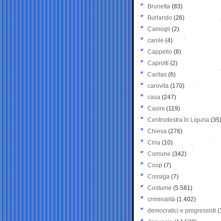
Brunetta
(83)
Burlando
(26)
Camogli
(2)
canile
(4)
Cappello
(8)
Caprotti
(2)
Caritas
(6)
carovita
(170)
casa
(247)
Casini
(119)
Centrodestra in Liguria
(35
Chiesa
(276)
Cina
(10)
Comune
(342)
Coop
(7)
Cossiga
(7)
Costume
(5.581)
criminalità
(1.402)
democratici e progressisti
(