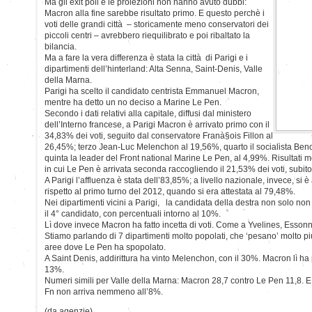
Ma gli exit poll e le proiezioni non hanno avuto dubbi:
Macron alla fine sarebbe risultato primo. E questo perchè i
voti delle grandi città – storicamente meno conservatori dei
piccoli centri – avrebbero riequilibrato e poi ribaltato la
bilancia.
Ma a fare la vera differenza è stata la città di Parigi e i
dipartimenti dell’hinterland: Alta Senna, Saint-Denis, Valle
della Marna.
Parigi ha scelto il candidato centrista Emmanuel Macron,
mentre ha detto un no deciso a Marine Le Pen.
Secondo i dati relativi alla capitale, diffusi dal ministero
dell’Interno francese, a Parigi Macron è arrivato primo con il
34,83% dei voti, seguito dal conservatore Franà§ois Fillon al
26,45%; terzo Jean-Luc Melenchon al 19,56%, quarto il socialista Ben
quinta la leader del Front national Marine Le Pen, al 4,99%. Risultati mol
in cui Le Pen è arrivata seconda raccogliendo il 21,53% dei voti, subit
A Parigi l’affluenza è stata dell’83,85%; a livello nazionale, invece, si
rispetto al primo turno del 2012, quando si era attestata al 79,48%.
Nei dipartimenti vicini a Parigi, la candidata della destra non solo non 
il 4° candidato, con percentuali intorno al 10%.
Lì dove invece Macron ha fatto incetta di voti. Come a Yvelines, Essonn
Stiamo parlando di 7 dipartimenti molto popolati, che ‘pesano’ molto pi
aree dove Le Pen ha spopolato.
A Saint Denis, addirittura ha vinto Melenchon, con il 30%. Macron lì ha 
13%.
Numeri simili per Valle della Marna: Macron 28,7 contro Le Pen 11,8. E 
Fn non arriva nemmeno all’8%.
(da agenzie)