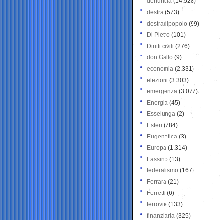
denuncia
(14.528)
destra
(573)
destradipopolo
(99)
Di Pietro
(101)
Diritti civili
(276)
don Gallo
(9)
economia
(2.331)
elezioni
(3.303)
emergenza
(3.077)
Energia
(45)
Esselunga
(2)
Esteri
(784)
Eugenetica
(3)
Europa
(1.314)
Fassino
(13)
federalismo
(167)
Ferrara
(21)
Ferretti
(6)
ferrovie
(133)
finanziaria
(325)