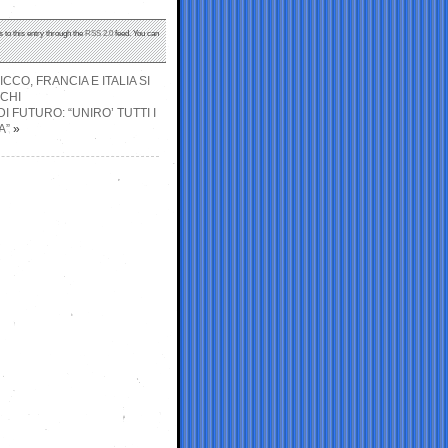
 to this entry through the
RSS 2.0
feed. You can
CO, FRANCIA E ITALIA SI
SCHI
 FUTURO: “UNIRO’ TUTTI I
A”
»