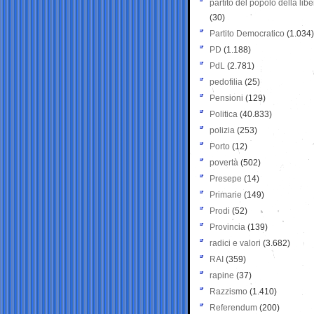
partito del popolo della libe
(30)
Partito Democratico
(1.034)
PD
(1.188)
PdL
(2.781)
pedofilia
(25)
Pensioni
(129)
Politica
(40.833)
polizia
(253)
Porto
(12)
povertà
(502)
Presepe
(14)
Primarie
(149)
Prodi
(52)
Provincia
(139)
radici e valori
(3.682)
RAI
(359)
rapine
(37)
Razzismo
(1.410)
Referendum
(200)