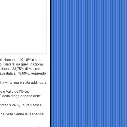
oit Hamon al 10,18% e solo
ti diversi da quelli nazionali,
o dopo il 23,75% di Macron.
 è attestata al 78,69%, reggendo
ha vinto, ma è stata addirittura
e e Valle dell’Oise.
ù della maggior parte delle
preso il 24%, Le Pen solo il
nell’Alta Senna la leader del