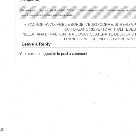
This entry was posted on lunedì, Aprile 24th, 2017 at 11:11 and is filed under
elezioni
. You can follow any responses
leave a response
, or
trackback
from your own site.
«
MACRON FA VOLARE LE BORSE: L’EURO CORRE, SPREAD A PIC
RAFFORZANO RISPETTO AI TITOLI TEDE
NELLA TANA DI MACRON TRA GIOVANI SCATENATI E DESIDERIO DI
FRANCESI NEL SEGNO DELLA SPERANZ
Leave a Reply
You must be
logged in
to post a comment.
)
19)