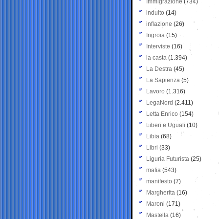
Immigrazione
(734)
indulto
(14)
inflazione
(26)
Ingroia
(15)
Interviste
(16)
la casta
(1.394)
La Destra
(45)
La Sapienza
(5)
Lavoro
(1.316)
LegaNord
(2.411)
Letta Enrico
(154)
Liberi e Uguali
(10)
Libia
(68)
Libri
(33)
Liguria Futurista
(25)
mafia
(543)
manifesto
(7)
Margherita
(16)
Maroni
(171)
Mastella
(16)