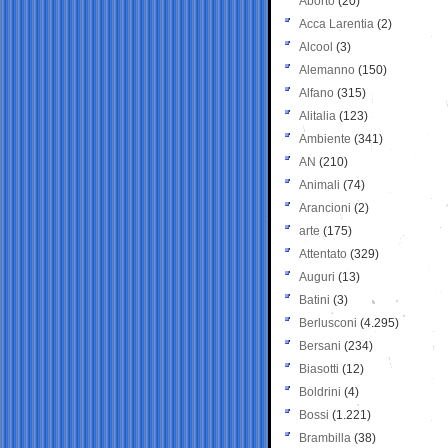
Aborto
(20)
Acca Larentia
(2)
Alcool
(3)
Alemanno
(150)
Alfano
(315)
Alitalia
(123)
Ambiente
(341)
AN
(210)
Animali
(74)
Arancioni
(2)
arte
(175)
Attentato
(329)
Auguri
(13)
Batini
(3)
Berlusconi
(4.295)
Bersani
(234)
Biasotti
(12)
Boldrini
(4)
Bossi
(1.221)
Brambilla
(38)