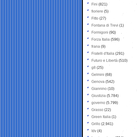
Fini
(821)
fioriere
(5)
Fitto
(27)
Fontana di Trevi
(1)
Formigoni
(90)
Forza Italia
(596)
frana
(9)
Fratelli d'Italia
(291)
Futuro e Libertà
(510)
g8
(25)
Gelmini
(68)
Genova
(542)
Giannino
(10)
Giustizia
(5.784)
governo
(5.799)
Grasso
(22)
Green Italia
(1)
Grillo
(2.941)
Idv
(4)