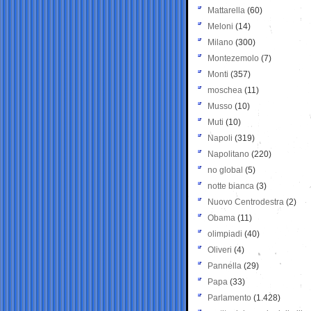
Mattarella
(60)
Meloni
(14)
Milano
(300)
Montezemolo
(7)
Monti
(357)
moschea
(11)
Musso
(10)
Muti
(10)
Napoli
(319)
Napolitano
(220)
no global
(5)
notte bianca
(3)
Nuovo Centrodestra
(2)
Obama
(11)
olimpiadi
(40)
Oliveri
(4)
Pannella
(29)
Papa
(33)
Parlamento
(1.428)