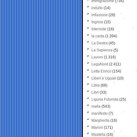
Immigrazione
(734)
indulto
(14)
inflazione
(26)
Ingroia
(15)
Interviste
(16)
la casta
(1.394)
La Destra
(45)
La Sapienza
(5)
Lavoro
(1.316)
LegaNord
(2.411)
Letta Enrico
(154)
Liberi e Uguali
(10)
Libia
(68)
Libri
(33)
Liguria Futurista
(25)
mafia
(543)
manifesto
(7)
Margherita
(16)
Maroni
(171)
Mastella
(16)