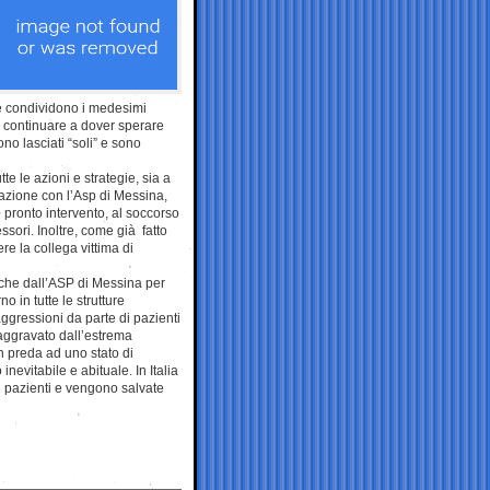
che condividono i medesimi
le continuare a dover sperare
no lasciati “soli” e sono
e le azioni e strategie, sia a
orazione con l’Asp di Messina,
l pronto intervento, al soccorso
ssori. Inoltre, come già fatto
ere la collega vittima di
 che dall’ASP di Messina per
 in tutte le strutture
aggressioni da parte di pazienti
aggravato dall’estrema
in preda ad uno stato di
nevitabile e abituale. In Italia
i pazienti e vengono salvate