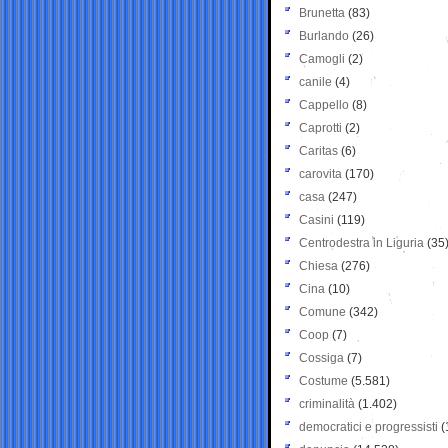
Brunetta
(83)
Burlando
(26)
Camogli
(2)
canile
(4)
Cappello
(8)
Caprotti
(2)
Caritas
(6)
carovita
(170)
casa
(247)
Casini
(119)
Centrodestra in Liguria
(35
Chiesa
(276)
Cina
(10)
Comune
(342)
Coop
(7)
Cossiga
(7)
Costume
(5.581)
criminalità
(1.402)
democratici e progressisti
(