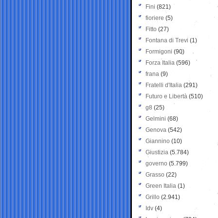
Fini
(821)
fioriere
(5)
Fitto
(27)
Fontana di Trevi
(1)
Formigoni
(90)
Forza Italia
(596)
frana
(9)
Fratelli d'Italia
(291)
Futuro e Libertà
(510)
g8
(25)
Gelmini
(68)
Genova
(542)
Giannino
(10)
Giustizia
(5.784)
governo
(5.799)
Grasso
(22)
Green Italia
(1)
Grillo
(2.941)
Idv
(4)