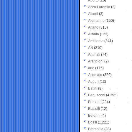
Aborto
(20)
Acca Larentia
(2)
Alcool
(3)
Alemanno
(150)
Alfano
(315)
Alitalia
(123)
Ambiente
(341)
AN
(210)
Animali
(74)
Arancioni
(2)
arte
(175)
Attentato
(329)
Auguri
(13)
Batini
(3)
Berlusconi
(4.295)
Bersani
(234)
Biasotti
(12)
Boldrini
(4)
Bossi
(1.221)
Brambilla
(38)