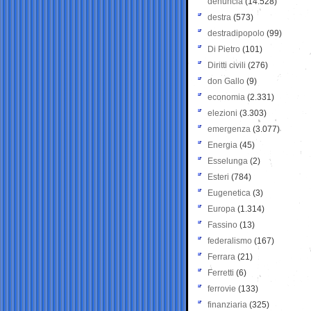
denuncia
(14.528)
destra
(573)
destradipopolo
(99)
Di Pietro
(101)
Diritti civili
(276)
don Gallo
(9)
economia
(2.331)
elezioni
(3.303)
emergenza
(3.077)
Energia
(45)
Esselunga
(2)
Esteri
(784)
Eugenetica
(3)
Europa
(1.314)
Fassino
(13)
federalismo
(167)
Ferrara
(21)
Ferretti
(6)
ferrovie
(133)
finanziaria
(325)