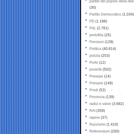
partito del popolo della libe
(30)
Partito Democratico
(1.034)
PD
(1.188)
PdL
(2.781)
pedofilia
(25)
Pensioni
(129)
Politica
(40.814)
polizia
(253)
Porto
(12)
povertà
(502)
Presepe
(14)
Primarie
(149)
Prodi
(52)
Provincia
(139)
radici e valori
(3.682)
RAI
(359)
rapine
(37)
Razzismo
(1.410)
Referendum
(200)