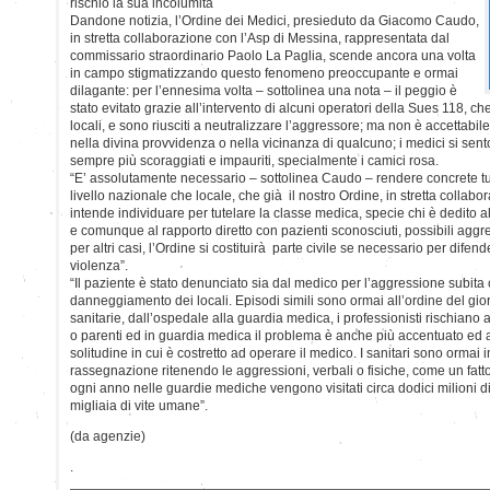
rischio la sua incolumità
Dandone notizia, l’Ordine dei Medici, presieduto da Giacomo Caudo,
in stretta collaborazione con l’Asp di Messina, rappresentata dal
commissario straordinario Paolo La Paglia, scende ancora una volta
in campo stigmatizzando questo fenomeno preoccupante e ormai
dilagante: per l’ennesima volta – sottolinea una nota – il peggio è
stato evitato grazie all’intervento di alcuni operatori della Sues 118, 
locali, e sono riusciti a neutralizzare l’aggressore; ma non è accettabi
nella divina provvidenza o nella vicinanza di qualcuno; i medici si sento
sempre più scoraggiati e impauriti, specialmente i camici rosa.
“E’ assolutamente necessario – sottolinea Caudo – rendere concrete tutt
livello nazionale che locale, che già il nostro Ordine, in stretta collab
intende individuare per tutelare la classe medica, specie chi è dedito a
e comunque al rapporto diretto con pazienti sconosciuti, possibili aggre
per altri casi, l’Ordine si costituirà parte civile se necessario per difend
violenza”.
“Il paziente è stato denunciato sia dal medico per l’aggressione subita
danneggiamento dei locali. Episodi simili sono ormai all’ordine del giorno
sanitarie, dall’ospedale alla guardia medica, i professionisti rischiano 
o parenti ed in guardia medica il problema è anche più accentuato ed 
solitudine in cui è costretto ad operare il medico. I sanitari sono ormai 
rassegnazione ritenendo le aggressioni, verbali o fisiche, come un fatto i
ogni anno nelle guardie mediche vengono visitati circa dodici milioni d
migliaia di vite umane”.
(da agenzie)
.