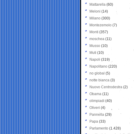
Mattarella
(60)
Meloni
(14)
Milano
(300)
Montezemolo
(7)
Monti
(357)
moschea
(11)
Musso
(10)
Muti
(10)
Napoli
(319)
Napolitano
(220)
no global
(5)
notte bianca
(3)
Nuovo Centrodestra
(2)
Obama
(11)
olimpiadi
(40)
Oliveri
(4)
Pannella
(29)
Papa
(33)
Parlamento
(1.428)