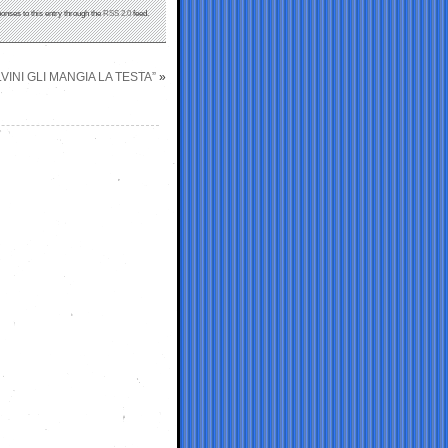
ponses to this entry through the
RSS 2.0
feed.
INI GLI MANGIA LA TESTA”
»