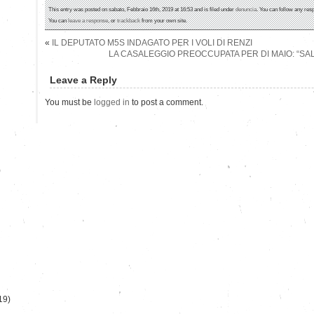
This entry was posted on sabato, Febbraio 16th, 2019 at 16:53 and is filed under
denuncia
. You can follow any res
You can
leave a response
, or
trackback
from your own site.
«
IL DEPUTATO M5S INDAGATO PER I VOLI DI RENZI
LA CASALEGGIO PREOCCUPATA PER DI MAIO: “SALV
Leave a Reply
You must be
logged in
to post a comment.
)
19)