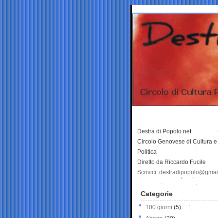
Destra di Popolo.net
Circolo Genovese di Cultura e
Politica
Diretto da Riccardo Fucile
Scrivici: destradipopolo@gma
Categorie
100 giorni
(5)