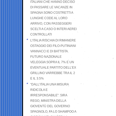
ITALIANI CHE HANNO DECISO
DI PASSARE LE VACANZE IN
SPAGNA SONO COSTRETTI A
LUNGHE CODE AL LORO
ARRIVO, CON PASSEGGERI
SCELTI A CASO O INTERI AEREI
CONTROLLATI
L’ITALIA RISCHIA DI RIMANERE
OSTAGGIO DEI FILO-PUTINIANI
VANNACCI E DI BATTISTA.
FUTURO NAZIONALE
VELEGGIA SOPRA IL 7% E UN
EVENTUALE PARTITO DELL’EX
GRILLINO VARREBBE TRA IL 2
E IL 3.5%
“DALL’ITALIA UNA MISURA
RIDICOLA E
IRRESPONSABILE”: SIRA
REGO, MINISTRA DELLA
GIOVENTÙ DEL GOVERNO
SPAGNOLO, FA LO SHAMPOO A