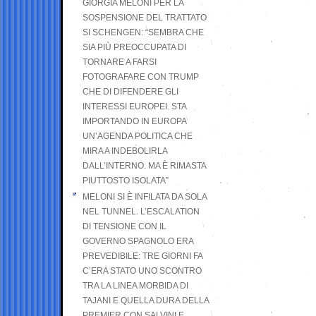
GIORGIA MELONI PER LA
SOSPENSIONE DEL TRATTATO
SI SCHENGEN: “SEMBRA CHE
SIA PIÙ PREOCCUPATA DI
TORNARE A FARSI
FOTOGRAFARE CON TRUMP
CHE DI DIFENDERE GLI
INTERESSI EUROPEI. STA
IMPORTANDO IN EUROPA
UN’AGENDA POLITICA CHE
MIRA A INDEBOLIRLA
DALL’INTERNO. MA È RIMASTA
PIUTTOSTO ISOLATA”
MELONI SI È INFILATA DA SOLA
NEL TUNNEL. L’ESCALATION
DI TENSIONE CON IL
GOVERNO SPAGNOLO ERA
PREVEDIBILE: TRE GIORNI FA
C’ERA STATO UNO SCONTRO
TRA LA LINEA MORBIDA DI
TAJANI E QUELLA DURA DELLA
PREMIER CON SALVINI E