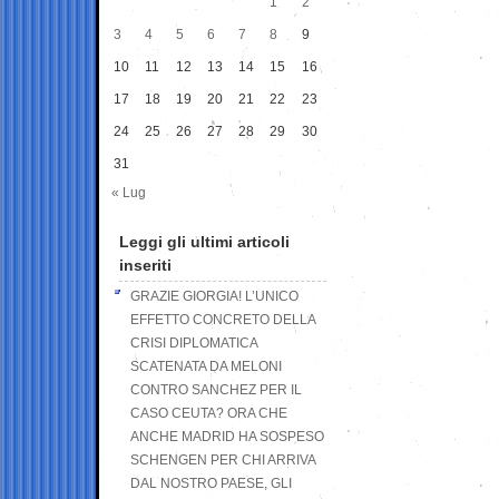
1
2
3
4
5
6
7
8
9
10
11
12
13
14
15
16
17
18
19
20
21
22
23
24
25
26
27
28
29
30
31
« Lug
Leggi gli ultimi articoli
inseriti
GRAZIE GIORGIA! L’UNICO
EFFETTO CONCRETO DELLA
CRISI DIPLOMATICA
SCATENATA DA MELONI
CONTRO SANCHEZ PER IL
CASO CEUTA? ORA CHE
ANCHE MADRID HA SOSPESO
SCHENGEN PER CHI ARRIVA
DAL NOSTRO PAESE, GLI