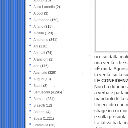
Aborto
(20)
Acca Larentia
(2)
Alcool
(3)
Alemanno
(150)
Alfano
(315)
Alitalia
(123)
Ambiente
(341)
AN
(210)
Animali
(74)
ucciso dalla maf
Arancioni
(2)
una verità che st
arte
(175)
«È morta Agnese 
Attentato
(329)
la verità sulla s
Auguri
(13)
LE CONFIDENZ
Batini
(3)
Non ha dunque av
a verbale parlan
Berlusconi
(4.295)
mandanti della s
Bersani
(234)
Un eccidio che na
Biasotti
(12)
strage in cui mor
Boldrini
(4)
e sulla presunta
Bossi
(1.221)
trattativa tra la
Brambilla
(38)