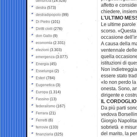
denuncia
(14.528)
affetto e consid
destra
(573)
chiedere, insieme 
destradipopolo
(99)
L’ULTIMO MES
Di Pietro
(101)
Le ultime parole
Diritti civili
(276)
scorso. «Questa 
don Gallo
(9)
occasione dell’i
economia
(2.331)
A causa della ma
ventennale delle
elezioni
(3.303)
quella occasione
emergenza
(3.077)
istituzioni di qu
Energia
(45)
Non indietreggia
Esselunga
(2)
essere stato trad
Esteri
(784)
«Io non perdo la
Eugenetica
(3)
onesta. Sono, anz
Europa
(1.314)
dirigente e costr
Fassino
(13)
IL CORDOGLIO
federalismo
(167)
Da più parti son
Ferrara
(21)
vedova Borsellin
Giorgio Napolita
Ferretti
(6)
sobrietà e misura
ferrovie
(133)
del marito, la p
finanziaria
(325)