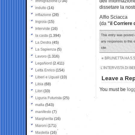
dell’informazione
Immigrazione
(734)
dissetare la nost
indulto
(14)
inflazione
(26)
Alfio Sciacca
Ingroia
(15)
(da
“il Corriere
Interviste
(16)
This entry was posted 
la casta
(1.394)
any responses to this 
La Destra
(45)
site.
La Sapienza
(5)
Lavoro
(1.316)
«
BRUNETTA HA 5.5
LegaNord
(2.411)
L’INTERVISTA DI B
Letta Enrico
(154)
Liberi e Uguali
(10)
Leave a Rep
Libia
(68)
You must be
log
Libri
(33)
Liguria Futurista
(25)
mafia
(543)
manifesto
(7)
Margherita
(16)
Maroni
(171)
Mastella
(16)