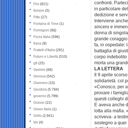
confronti. Partec
Fini
(821)
in particolare de
fioriere
(5)
dedizione e servi
Fitto
(27)
Interviene anche
Fontana di Trevi
(1)
sincero e immens
Formigoni
(90)
donna di singolar
Forza Italia
(596)
grande coraggio e
frana
(9)
fa, in ospedale: 
Fratelli d'Italia
(291)
battaglia di gius
corpo indebolito
Futuro e Libertà
(510)
morta una gran
g8
(25)
LA LETTERA
Gelmini
(68)
Il 9 aprile scors
Genova
(542)
solidarietà col 
Giannino
(10)
«Conosco, per a
Giustizia
(5.784)
provare i famigli
governo
(5.799)
questi colleghi d
Grasso
(22)
E aveva anche de
Green Italia
(1)
lotta alla mafia.
Grillo
(2.941)
scriveva- a testim
sostegno a quei 
Idv
(4)