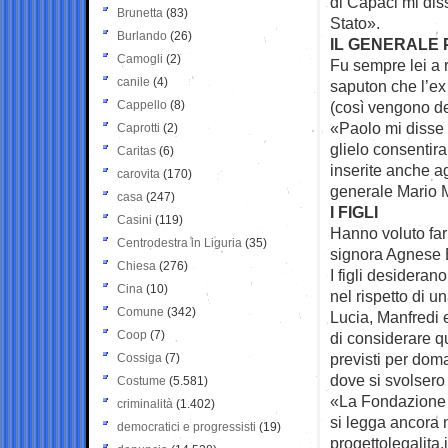
di Capaci mi diss
Brunetta
(83)
Stato».
Burlando
(26)
IL GENERALE
Camogli
(2)
Fu sempre lei a r
canile
(4)
saputon che l’ex
Cappello
(8)
(così vengono def
«Paolo mi disse 
Caprotti
(2)
glielo consentir
Caritas
(6)
inserite anche ag
carovita
(170)
generale Mario M
casa
(247)
I FIGLI
Casini
(119)
Hanno voluto far 
Centrodestra in Liguria
(35)
signora Agnese B
Chiesa
(276)
I figli desidera
Cina
(10)
nel rispetto di u
Comune
(342)
Lucia, Manfredi e
Coop
(7)
di considerare q
previsti per doma
Cossiga
(7)
dove si svolsero
Costume
(5.581)
«La Fondazione in
criminalità
(1.402)
si legga ancora 
democratici e progressisti
(19)
progettolegalita.