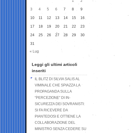
1
2
3
4
5
6
7
8
9
10
11
12
13
14
15
16
17
18
19
20
21
22
23
24
25
26
27
28
29
30
31
« Lug
Leggi gli ultimi articoli
inseriti
IL BLITZ DI SILVIA SALIS AL
VIMINALE CHE SPIAZZA LA
PROPAGANDA SULLA
“PERCEZIONE” DI IN-
SICUREZZA DEI SOVRANISTI:
SI FA RICEVERE DA
PIANTEDOSI E OTTIENE LA
COLLABORAZIONE DEL
MINISTRO SENZA CEDERE SU