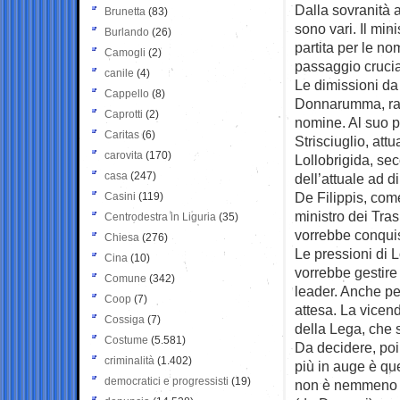
Dalla sovranità a
Brunetta
(83)
sono vari. Il mini
Burlando
(26)
partita per le no
Camogli
(2)
passaggio crucia
canile
(4)
Le dimissioni da
Cappello
(8)
Donnarumma, rass
Caprotti
(2)
nomine. Al suo p
Caritas
(6)
Strisciuglio, att
carovita
(170)
Lollobrigida, se
casa
(247)
dell’attuale ad d
De Filippis, com
Casini
(119)
ministro dei Tras
Centrodestra in Liguria
(35)
vorrebbe conquist
Chiesa
(276)
Le pressioni di 
Cina
(10)
vorrebbe gestire 
Comune
(342)
leader. Anche pe
Coop
(7)
attesa. La vicen
Cossiga
(7)
della Lega, che 
Costume
(5.581)
Da decidere, poi,
criminalità
(1.402)
più in auge è qu
democratici e progressisti
(19)
non è nemmeno es