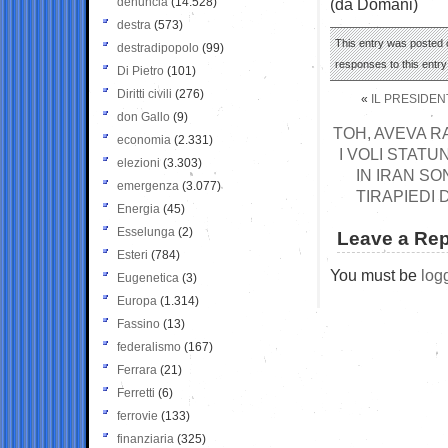
denuncia
(14.528)
(da Domani)
destra
(573)
This entry was posted o
destradipopolo
(99)
responses to this entr
Di Pietro
(101)
Diritti civili
(276)
«
IL PRESIDEN
don Gallo
(9)
TOH, AVEVA R
economia
(2.331)
I VOLI STATU
elezioni
(3.303)
IN IRAN SO
emergenza
(3.077)
TIRAPIEDI 
Energia
(45)
Esselunga
(2)
Leave a Rep
Esteri
(784)
You must be
log
Eugenetica
(3)
Europa
(1.314)
Fassino
(13)
federalismo
(167)
Ferrara
(21)
Ferretti
(6)
ferrovie
(133)
finanziaria
(325)