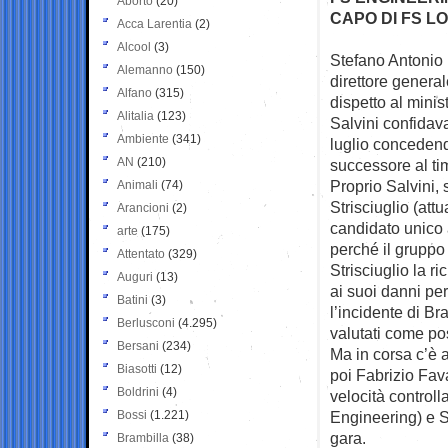
Aborto
(20)
CAPO DI FS L
Acca Larentia
(2)
Alcool
(3)
Stefano Antonio
Alemanno
(150)
direttore genera
Alfano
(315)
dispetto al minis
Alitalia
(123)
Salvini confidav
Ambiente
(341)
luglio concedend
AN
(210)
successore al ti
Proprio Salvini,
Animali
(74)
Strisciuglio (att
Arancioni
(2)
candidato unico a
arte
(175)
perché il gruppo 
Attentato
(329)
Strisciuglio la r
Auguri
(13)
ai suoi danni per
Batini
(3)
l’incidente di Br
Berlusconi
(4.295)
valutati come pos
Bersani
(234)
Ma in corsa c’è a
Biasotti
(12)
poi Fabrizio Fava
Boldrini
(4)
velocità controll
Bossi
(1.221)
Engineering) e S
gara.
Brambilla
(38)