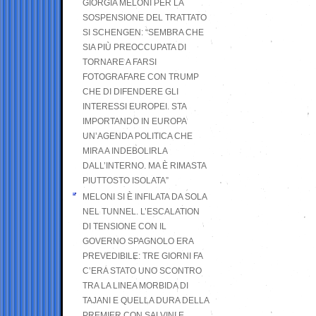
GIORGIA MELONI PER LA
SOSPENSIONE DEL TRATTATO
SI SCHENGEN: “SEMBRA CHE
SIA PIÙ PREOCCUPATA DI
TORNARE A FARSI
FOTOGRAFARE CON TRUMP
CHE DI DIFENDERE GLI
INTERESSI EUROPEI. STA
IMPORTANDO IN EUROPA
UN’AGENDA POLITICA CHE
MIRA A INDEBOLIRLA
DALL’INTERNO. MA È RIMASTA
PIUTTOSTO ISOLATA”
MELONI SI È INFILATA DA SOLA
NEL TUNNEL. L’ESCALATION
DI TENSIONE CON IL
GOVERNO SPAGNOLO ERA
PREVEDIBILE: TRE GIORNI FA
C’ERA STATO UNO SCONTRO
TRA LA LINEA MORBIDA DI
TAJANI E QUELLA DURA DELLA
PREMIER CON SALVINI E