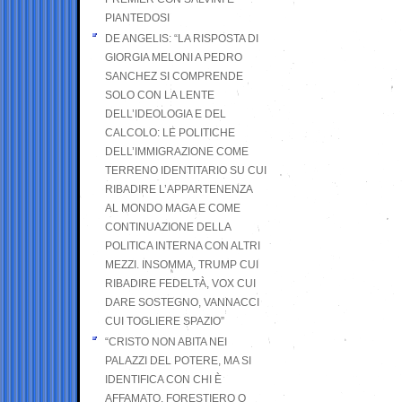
PIANTEDOSI
DE ANGELIS: “LA RISPOSTA DI
GIORGIA MELONI A PEDRO
SANCHEZ SI COMPRENDE
SOLO CON LA LENTE
DELL’IDEOLOGIA E DEL
CALCOLO: LE POLITICHE
DELL’IMMIGRAZIONE COME
TERRENO IDENTITARIO SU CUI
RIBADIRE L’APPARTENENZA
AL MONDO MAGA E COME
CONTINUAZIONE DELLA
POLITICA INTERNA CON ALTRI
MEZZI. INSOMMA, TRUMP CUI
RIBADIRE FEDELTÀ, VOX CUI
DARE SOSTEGNO, VANNACCI
CUI TOGLIERE SPAZIO”
“CRISTO NON ABITA NEI
PALAZZI DEL POTERE, MA SI
IDENTIFICA CON CHI È
AFFAMATO, FORESTIERO O