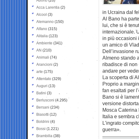
Aborto
(20)
Acca Larentia
(2)
in Ucraina dal f
Alcool
(3)
Al Bano ha parte
Alemanno
(150)
lui, che si è te
Alfano
(315)
internazionale. 
Alitalia
(123)
in più occasioni
Ambiente
(341)
un amico di Vlad
AN
(210)
Dell’invasione r
Almeno stando a 
Animali
(74)
ribadisce di non
Arancioni
(2)
andare per veder
arte
(175)
La scoperta di A
Attentato
(329)
Proprio a margin
Auguri
(13)
fan esaltati per l
Batini
(3)
Bano si è lament
Berlusconi
(4.295)
versione distort
Bersani
(234)
Mosca Caterina D
Biasotti
(12)
Italia e sembra c
Boldrini
(4)
L’ingrato compito
Bossi
(1.221)
guerra».
Brambilla
(38)