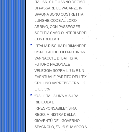
ITALIANI CHE HANNO DECISO
DI PASSARE LE VACANZE IN
SPAGNA SONO COSTRETTI A
LUNGHE CODE AL LORO
ARRIVO, CON PASSEGGERI
SCELTI A CASO O INTERI AEREI
CONTROLLATI
L’ITALIA RISCHIA DI RIMANERE
OSTAGGIO DEI FILO-PUTINIANI
VANNACCI E DI BATTISTA.
FUTURO NAZIONALE
VELEGGIA SOPRA IL 7% E UN
EVENTUALE PARTITO DELL’EX
GRILLINO VARREBBE TRA IL 2
E IL 3.5%
“DALL’ITALIA UNA MISURA
RIDICOLA E
IRRESPONSABILE”: SIRA
REGO, MINISTRA DELLA
GIOVENTÙ DEL GOVERNO
SPAGNOLO, FA LO SHAMPOO A