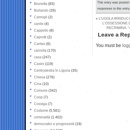
This entry was posted 
Brunetta
(83)
responses to this entr
Burlando
(26)
Camogli
(2)
«
L’UGOLA IRRIDUCI
L’OSSESSIONE D
canile
(4)
RECRIMINA: 
Cappello
(8)
Leave a Rep
Caprotti
(2)
Caritas
(6)
You must be
log
carovita
(170)
casa
(247)
Casini
(119)
Centrodestra in Liguria
(35)
Chiesa
(276)
Cina
(10)
Comune
(342)
Coop
(7)
Cossiga
(7)
Costume
(5.581)
criminalità
(1.402)
democratici e progressisti
(19)