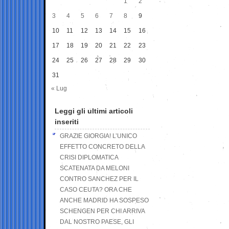
1
2
3
4
5
6
7
8
9
10
11
12
13
14
15
16
17
18
19
20
21
22
23
24
25
26
27
28
29
30
31
« Lug
Leggi gli ultimi articoli
inseriti
GRAZIE GIORGIA! L’UNICO
EFFETTO CONCRETO DELLA
CRISI DIPLOMATICA
SCATENATA DA MELONI
CONTRO SANCHEZ PER IL
CASO CEUTA? ORA CHE
ANCHE MADRID HA SOSPESO
SCHENGEN PER CHI ARRIVA
DAL NOSTRO PAESE, GLI