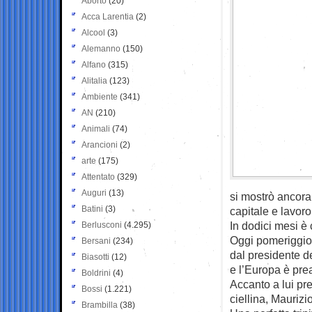
Aborto
(20)
Acca Larentia
(2)
Alcool
(3)
Alemanno
(150)
Alfano
(315)
Alitalia
(123)
Ambiente
(341)
AN
(210)
Animali
(74)
Arancioni
(2)
arte
(175)
Attentato
(329)
Auguri
(13)
si mostrò ancora 
Batini
(3)
capitale e lavoro
In dodici mesi è 
Berlusconi
(4.295)
Oggi pomeriggio 
Bersani
(234)
dal presidente d
Biasotti
(12)
e l’Europa è pre
Boldrini
(4)
Accanto a lui pr
Bossi
(1.221)
ciellina, Maurizi
Brambilla
(38)