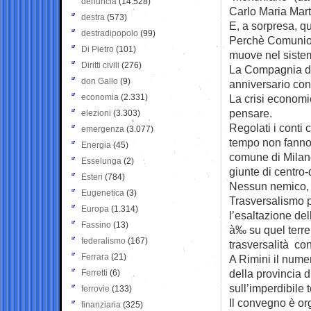
denuncia
(14.528)
Carlo Maria Mart
destra
(573)
E, a sorpresa, q
destradipopolo
(99)
Perchè Comunione
Di Pietro
(101)
muove nel siste
Diritti civili
(276)
La Compagnia de
don Gallo
(9)
anniversario con
economia
(2.331)
La crisi economi
pensare.
elezioni
(3.303)
Regolati i conti 
emergenza
(3.077)
tempo non fanno 
Energia
(45)
comune di Milano
Esselunga
(2)
giunte di centro-
Esteri
(784)
Nessun nemico,
Eugenetica
(3)
Trasversalismo pr
Europa
(1.314)
l’esaltazione del
Fassino
(13)
à‰ su quel terre
federalismo
(167)
trasversalità co
Ferrara
(21)
A Rimini il nume
della provincia d
Ferretti
(6)
sull’imperdibile
ferrovie
(133)
Il convegno è or
finanziaria
(325)