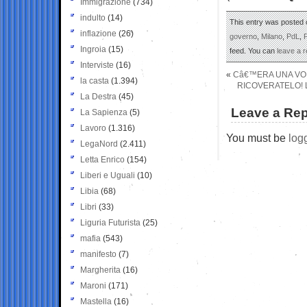
Immigrazione
(734)
indulto
(14)
This entry was posted 
inflazione
(26)
governo
,
Milano
,
PdL
,
P
Ingroia
(15)
feed. You can
leave a 
Interviste
(16)
«
Câ€™ERA UNA VOL
la casta
(1.394)
RICOVERATELO! L
La Destra
(45)
Leave a Rep
La Sapienza
(5)
Lavoro
(1.316)
You must be
log
LegaNord
(2.411)
Letta Enrico
(154)
Liberi e Uguali
(10)
Libia
(68)
Libri
(33)
Liguria Futurista
(25)
mafia
(543)
manifesto
(7)
Margherita
(16)
Maroni
(171)
Mastella
(16)