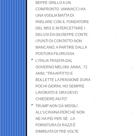
BEPPE GRILLO A UN
CONFRONTO. VANNACCI HA
UNA VOGLIA MATTA DI
PARLARE CON IL FONDATORE
DEL M5S E INTERCETTARE I
DELUSI DA GIUSEPPE CONTE.
I PUNTI DI CONTATTO NON
MANCANO, A PARTIRE DALLA
POSTURA FILORUSSA
L’ITALIA TRADITA DAL
GOVERNO MELONI. ANNA , 72
ANNI; “TRA AFFITTO E
BOLLETTE LA PENSIONE DURA
POCHI GIORNI, HO SEMPRE
LAVORATO E ORA DEVO
CHIEDERE AIUTO”
TRUMP NON DÀ MISSILI
ALL’UCRAINA PERCHÉ NON
NE HA PIÙ PER SÉ : LA
FORNITURA DI RAZZI È
DIMINUITA DI TRE VOLTE