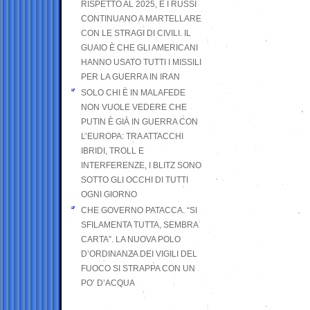
RISPETTO AL 2025, E I RUSSI
CONTINUANO A MARTELLARE
CON LE STRAGI DI CIVILI. IL
GUAIO È CHE GLI AMERICANI
HANNO USATO TUTTI I MISSILI
PER LA GUERRA IN IRAN
SOLO CHI È IN MALAFEDE
NON VUOLE VEDERE CHE
PUTIN È GIÀ IN GUERRA CON
L’EUROPA: TRA ATTACCHI
IBRIDI, TROLL E
INTERFERENZE, I BLITZ SONO
SOTTO GLI OCCHI DI TUTTI
OGNI GIORNO
CHE GOVERNO PATACCA. “SI
SFILAMENTA TUTTA, SEMBRA
CARTA”. LA NUOVA POLO
D’ORDINANZA DEI VIGILI DEL
FUOCO SI STRAPPA CON UN
PO’ D’ACQUA