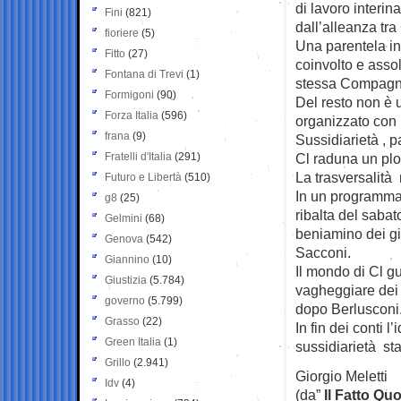
di lavoro interin
Fini
(821)
dall’alleanza tr
fioriere
(5)
Una parentela in
Fitto
(27)
coinvolto e assol
Fontana di Trevi
(1)
stessa Compagni
Formigoni
(90)
Del resto non è 
Forza Italia
(596)
organizzato con 
frana
(9)
Sussidiarietà , p
Fratelli d'Italia
(291)
Cl raduna un plot
La trasversalità 
Futuro e Libertà
(510)
In un programma 
g8
(25)
ribalta del sabat
Gelmini
(68)
beniamino dei gio
Genova
(542)
Sacconi.
Giannino
(10)
Il mondo di Cl g
Giustizia
(5.784)
vagheggiare dei 
governo
(5.799)
dopo Berlusconi
Grasso
(22)
In fin dei conti l
Green Italia
(1)
sussidiarietà sta
Grillo
(2.941)
Giorgio Meletti
Idv
(4)
(da”
Il Fatto Qu