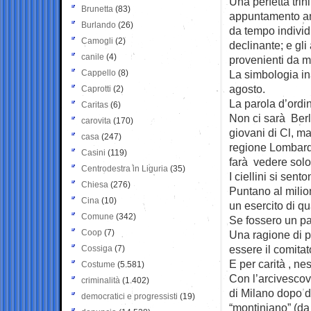
Una perfetta trini
Brunetta
(83)
appuntamento an
Burlando
(26)
da tempo individu
Camogli
(2)
declinante; e gli
canile
(4)
provenienti da 
Cappello
(8)
La simbologia in
agosto.
Caprotti
(2)
La parola d’ordine
Caritas
(6)
Non ci sarà Berlu
carovita
(170)
giovani di Cl, ma
casa
(247)
regione Lombardi
Casini
(119)
farà vedere solo
Centrodestra in Liguria
(35)
I ciellini si sent
Chiesa
(276)
Puntano al milio
Cina
(10)
un esercito di qu
Comune
(342)
Se fossero un par
Coop
(7)
Una ragione di p
essere il comita
Cossiga
(7)
E per carità , n
Costume
(5.581)
Con l’arcivesco
criminalità
(1.402)
di Milano dopo d
democratici e progressisti
(19)
“montiniano” (da 