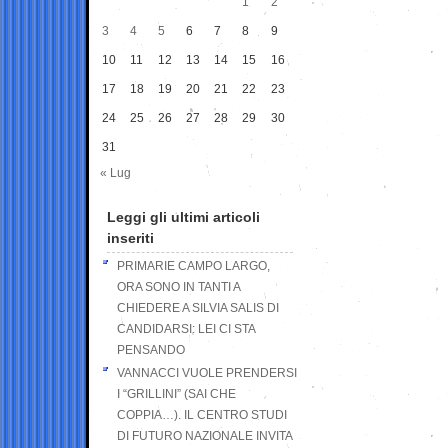
1
2
3
4
5
6
7
8
9
10
11
12
13
14
15
16
17
18
19
20
21
22
23
24
25
26
27
28
29
30
31
« Lug
Leggi gli ultimi articoli
inseriti
PRIMARIE CAMPO LARGO,
ORA SONO IN TANTI A
CHIEDERE A SILVIA SALIS DI
CANDIDARSI: LEI CI STA
PENSANDO
VANNACCI VUOLE PRENDERSI
I “GRILLINI” (SAI CHE
COPPIA…). IL CENTRO STUDI
DI FUTURO NAZIONALE INVITA