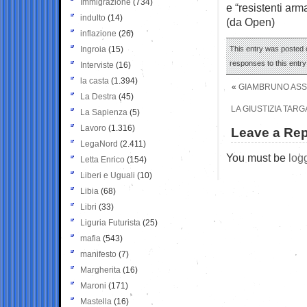
Immigrazione
(734)
e “resistenti arma
indulto
(14)
(da Open)
inflazione
(26)
Ingroia
(15)
This entry was posted o
responses to this entr
Interviste
(16)
la casta
(1.394)
«
GIAMBRUNO ASS
La Destra
(45)
LA GIUSTIZIA TAR
La Sapienza
(5)
Lavoro
(1.316)
Leave a Rep
LegaNord
(2.411)
You must be
log
Letta Enrico
(154)
Liberi e Uguali
(10)
Libia
(68)
Libri
(33)
Liguria Futurista
(25)
mafia
(543)
manifesto
(7)
Margherita
(16)
Maroni
(171)
Mastella
(16)