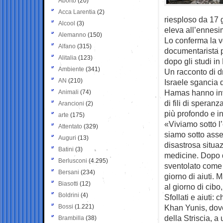
Aborto
(20)
Acca Larentia
(2)
riesploso da 17 g
Alcool
(3)
eleva all’ennesi
Alemanno
(150)
Lo conferma la v
Alfano
(315)
documentarista p
Alitalia
(123)
dopo gli studi in
Ambiente
(341)
Un racconto di d
AN
(210)
Israele sgancia q
Hamas hanno inva
Animali
(74)
di fili di speran
Arancioni
(2)
più profondo e in
arte
(175)
«Viviamo sotto l
Attentato
(329)
siamo sotto asse
Auguri
(13)
disastrosa situa
Batini
(3)
medicine. Dopo d
Berlusconi
(4.295)
sventolato come 
Bersani
(234)
giorno di aiuti. 
Biasotti
(12)
al giorno di cibo
Boldrini
(4)
Sfollati e aiuti:
Bossi
(1.221)
Khan Yunis, dove 
della Striscia, a
Brambilla
(38)