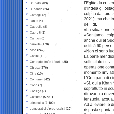
l’Egitto da cui en
Brunetta
(83)
d’intesa gli osta
Burlando
(26)
colpita dai raid
Camogli
(2)
2021), ma che in
canile
(4)
dell’Idf.
Cappello
(8)
«La situazione è 
Caprotti
(2)
«Sentiamo i colpi
Caritas
(6)
anche qui al Sud»
carovita
(170)
ostilità 60 perso
casa
(247)
«Non ci sono luog
La parte meridion
Casini
(119)
sollecitato i civi
Centrodestra in Liguria
(35)
operazione contro
Chiesa
(276)
momento rinviat
Cina
(10)
L’Onu parla di cir
Comune
(342)
«Sì, qui a Khan 
Coop
(7)
soprattutto in sc
Cossiga
(7)
ritrovano a dove
Costume
(5.581)
lenzuola, acqua, 
criminalità
(1.402)
Ad alleviare le di
democratici e progressisti
(19)
risposta spontane