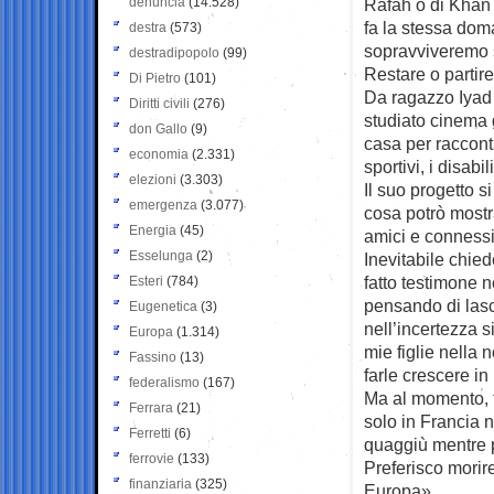
denuncia
(14.528)
Rafah o di Khan Y
fa la stessa dom
destra
(573)
sopravviveremo 
destradipopolo
(99)
Restare o partire
Di Pietro
(101)
Da ragazzo Iyad 
Diritti civili
(276)
studiato cinema g
don Gallo
(9)
casa per raccontar
economia
(2.331)
sportivi, i disab
elezioni
(3.303)
Il suo progetto 
emergenza
(3.077)
cosa potrò mostra
Energia
(45)
amici e connessi
Esselunga
(2)
Inevitabile chied
fatto testimone n
Esteri
(784)
pensando di lasc
Eugenetica
(3)
nell’incertezza s
Europa
(1.314)
mie figlie nella 
Fassino
(13)
farle crescere in
federalismo
(167)
Ma al momento, t
Ferrara
(21)
solo in Francia 
Ferretti
(6)
quaggiù mentre pa
ferrovie
(133)
Preferisco morire
finanziaria
(325)
Europa».