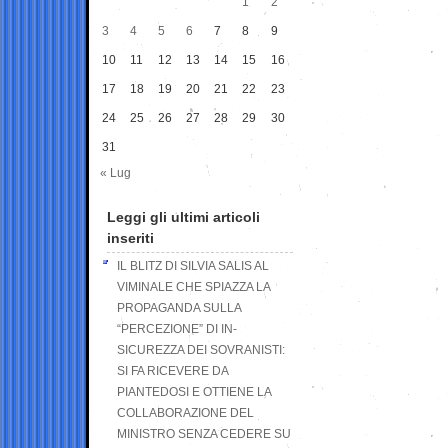
1
2
3
4
5
6
7
8
9
10
11
12
13
14
15
16
17
18
19
20
21
22
23
24
25
26
27
28
29
30
31
« Lug
Leggi gli ultimi articoli
inseriti
IL BLITZ DI SILVIA SALIS AL
VIMINALE CHE SPIAZZA LA
PROPAGANDA SULLA
“PERCEZIONE” DI IN-
SICUREZZA DEI SOVRANISTI:
SI FA RICEVERE DA
PIANTEDOSI E OTTIENE LA
COLLABORAZIONE DEL
MINISTRO SENZA CEDERE SU