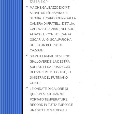
TASER E CP
MA CHE GALEAZZO DICI? TI
SERVE UN BIGNAMINO DI
STORIA. IL CAPOGRUPPO ALLA
CAMERA DI FRATELLI D’ITALIA,
GALEAZZO BIGNAMI, NEL SUO
ATTACCO SCONSIDERATO A
OSCAR LUIGI SCALFARO HA
DETTO UN BEL PO’ DI
CAZZATE
SIAMO FERMI AL GOVERNO
GIALLOVERDE: LA DESTRA
SULLA DIFESA È OSTAGGIO
DEI “PACIFISTI” LEGHISTI, LA
SINISTRA DEL PUTINIANO
CONTE
LE ONDATE DI CALORE DI
QUEST’ESTATE HANNO
PORTATO TEMPERATURE
RECORD IN TUTTA EUROPA E
UNA SICCITA’ MAI VISTA. I