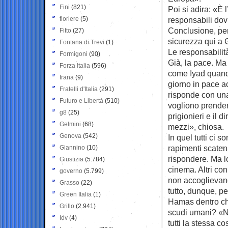
Fini
(821)
Poi si adira: «È 
fioriere
(5)
responsabili dovr
Conclusione, per 
Fitto
(27)
sicurezza qui a 
Fontana di Trevi
(1)
Le responsabilit
Formigoni
(90)
Già, la pace. Ma
Forza Italia
(596)
come Iyad quando
frana
(9)
giorno in pace a
Fratelli d'Italia
(291)
risponde con un
Futuro e Libertà
(510)
vogliono prenders
g8
(25)
prigionieri e il d
Gelmini
(68)
mezzi», chiosa.
Genova
(542)
In quel tutti ci s
rapimenti scaten
Giannino
(10)
rispondere. Ma lo
Giustizia
(5.784)
cinema. Altri co
governo
(5.799)
non accoglievano
Grasso
(22)
tutto, dunque, p
Green Italia
(1)
Hamas dentro chi
Grillo
(2.941)
scudi umani? «No
Idv
(4)
tutti la stessa c