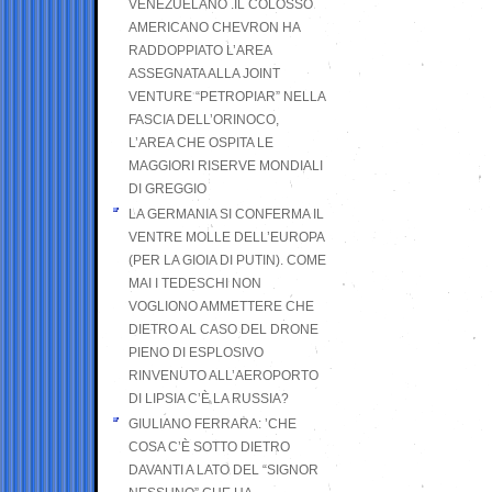
VENEZUELANO .IL COLOSSO
AMERICANO CHEVRON HA
RADDOPPIATO L’AREA
ASSEGNATA ALLA JOINT
VENTURE “PETROPIAR” NELLA
FASCIA DELL’ORINOCO,
L’AREA CHE OSPITA LE
MAGGIORI RISERVE MONDIALI
DI GREGGIO
LA GERMANIA SI CONFERMA IL
VENTRE MOLLE DELL’EUROPA
(PER LA GIOIA DI PUTIN). COME
MAI I TEDESCHI NON
VOGLIONO AMMETTERE CHE
DIETRO AL CASO DEL DRONE
PIENO DI ESPLOSIVO
RINVENUTO ALL’AEROPORTO
DI LIPSIA C’È LA RUSSIA?
GIULIANO FERRARA: ’CHE
COSA C’È SOTTO DIETRO
DAVANTI A LATO DEL “SIGNOR