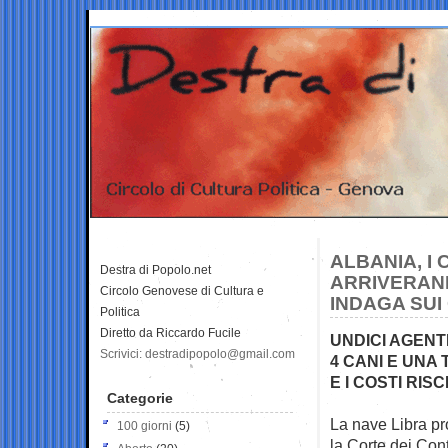
ALBANIA, I
Destra di Popolo.net
ARRIVERANN
Circolo Genovese di Cultura e
INDAGA SUI
Politica
Diretto da Riccardo Fucile
UNDICI AGENT
Scrivici: destradipopolo@gmail.com
4 CANI E UNA
E I COSTI RI
Categorie
La nave Libra pr
100 giorni
(5)
la Corte dei
Cont