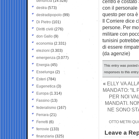
denuncia
(14.528)
centro è costato 
con il personale
destra
(573)
questo per ora è 
destradipopolo
(99)
Il Corriere dice
Di Pietro
(101)
persone. Per moti
Diritti civili
(276)
militare con poco
don Gallo
(9)
tunisini potrebbe
economia
(2.331)
di essere rimpatr
elezioni
(3.303)
(da agenzie)
emergenza
(3.077)
Energia
(45)
This entry was posted 
Esselunga
(2)
responses to this entr
Esteri
(784)
«
ELLY VA ALL
Eugenetica
(3)
MANDATO: “IL 
Europa
(1.314)
PER NOI VA
Fassino
(13)
MANDATI. NO
federalismo
(167)
NE SONO STA
Ferrara
(21)
Ferretti
(6)
OTTO METRI QUA
ferrovie
(133)
Leave a Rep
finanziaria
(325)