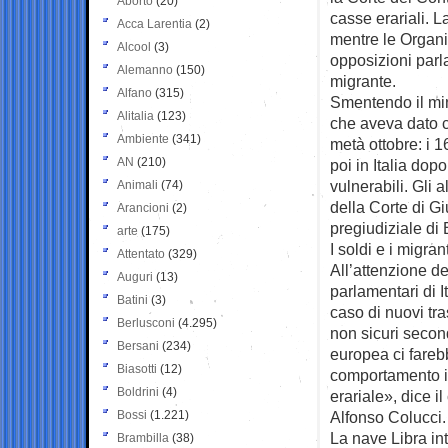
Aborto
(20)
casse erariali. L
Acca Larentia
(2)
mentre le Organi
Alcool
(3)
opposizioni parl
Alemanno
(150)
migrante.
Alfano
(315)
Smentendo il min
Alitalia
(123)
che aveva dato c
Ambiente
(341)
metà ottobre: i 1
AN
(210)
poi in Italia dop
vulnerabili. Gli 
Animali
(74)
della Corte di Gi
Arancioni
(2)
pregiudiziale di
arte
(175)
I soldi e i migrant
Attentato
(329)
All’attenzione de
Auguri
(13)
parlamentari di I
Batini
(3)
caso di nuovi tra
Berlusconi
(4.295)
non sicuri second
Bersani
(234)
europea ci fareb
Biasotti
(12)
comportamento i
Boldrini
(4)
erariale», dice 
Bossi
(1.221)
Alfonso Colucci.
La nave Libra in
Brambilla
(38)