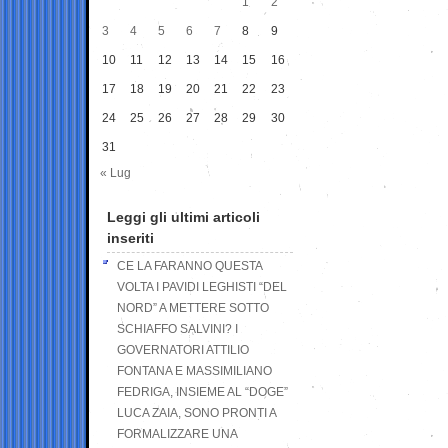
1
2
3
4
5
6
7
8
9
10
11
12
13
14
15
16
17
18
19
20
21
22
23
24
25
26
27
28
29
30
31
« Lug
Leggi gli ultimi articoli
inseriti
CE LA FARANNO QUESTA
VOLTA I PAVIDI LEGHISTI “DEL
NORD” A METTERE SOTTO
SCHIAFFO SALVINI? I
GOVERNATORI ATTILIO
FONTANA E MASSIMILIANO
FEDRIGA, INSIEME AL “DOGE”
LUCA ZAIA, SONO PRONTI A
FORMALIZZARE UNA