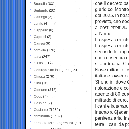
che il decreto pa
Brunetta
(83)
giuridico. Mentre
Burlando
(26)
del 2025. In base
Camogli
(2)
previsto, che se
canile
(4)
ai costi effettivi
Cappello
(8)
all’anno
Caprotti
(2)
La spesa compl
Caritas
(6)
La spesa comples
carovita
(170)
secondo le oppos
casa
(247)
che consentirà d
straordinaria. Ch
Casini
(119)
Nove milioni di eu
Centrodestra in Liguria
(35)
italiane, ovvero 
Chiesa
(276)
Shengjin, dove è
Cina
(10)
ristorazione e co
Comune
(342)
agente di 80 eur
Coop
(7)
miliardo di euro.
Cossiga
(7)
I cani e la tartar
Costume
(5.581)
Intanto a Gjader,
criminalità
(1.402)
penitenziaria. In
democratici e progressisti
(19)
terra. I cani da