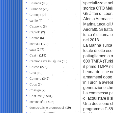
specializzate ne
Brunetta
(83)
storica OTO Mel
Burlando
(26)
Gli affari di Leo
Camogli
(2)
Alenia Aermacchi
canile
(4)
Marina turca gli
Cappello
(8)
Aircraft). Si trat
Caprotti
(2)
turca è chiamato
Caritas
(6)
nel 2013.
carovita
(170)
La Marina Turca 
casa
(247)
totale di otto e
pattugliamento m
Casini
(119)
600 TMPA (Turkis
Centrodestra in Liguria
(35)
il primo TMPA nel
Chiesa
(276)
Leonardo, che nel
Cina
(10)
armamenti dopo i
Comune
(342)
in Turchia avreb
Coop
(7)
generazione che 
Cossiga
(7)
La commessa però
Costume
(5.581)
di acquistare il 
criminalità
(1.402)
Una decisione che
democratici e progressisti
(19)
programma F-35 (