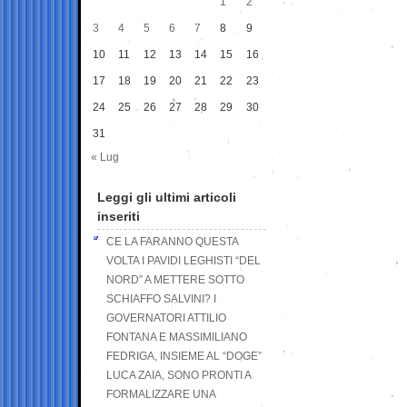
1
2
3
4
5
6
7
8
9
10
11
12
13
14
15
16
17
18
19
20
21
22
23
24
25
26
27
28
29
30
31
« Lug
Leggi gli ultimi articoli
inseriti
CE LA FARANNO QUESTA
VOLTA I PAVIDI LEGHISTI “DEL
NORD” A METTERE SOTTO
SCHIAFFO SALVINI? I
GOVERNATORI ATTILIO
FONTANA E MASSIMILIANO
FEDRIGA, INSIEME AL “DOGE”
LUCA ZAIA, SONO PRONTI A
FORMALIZZARE UNA