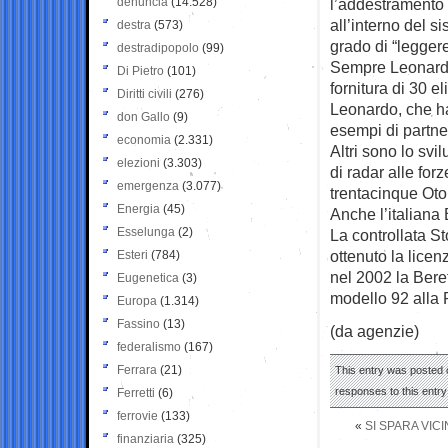
denuncia
(14.528)
l’addestramento d
all’interno del s
destra
(573)
grado di “leggere
destradipopolo
(99)
Sempre Leonardo
Di Pietro
(101)
fornitura di 30 e
Diritti civili
(276)
Leonardo, che ha
don Gallo
(9)
esempi di partne
economia
(2.331)
Altri sono lo svil
elezioni
(3.303)
di radar alle for
emergenza
(3.077)
trentacinque Otob
Energia
(45)
Anche l’italiana 
Esselunga
(2)
La controllata St
ottenuto la licen
Esteri
(784)
nel 2002 la Bere
Eugenetica
(3)
modello 92 alla P
Europa
(1.314)
Fassino
(13)
(da agenzie)
federalismo
(167)
Ferrara
(21)
This entry was posted o
responses to this entr
Ferretti
(6)
ferrovie
(133)
«
SI SPARA VIC
finanziaria
(325)