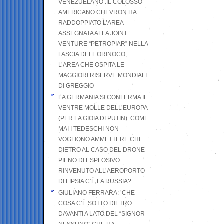
VENEZUELANO .IL COLOSSO
AMERICANO CHEVRON HA
RADDOPPIATO L’AREA
ASSEGNATA ALLA JOINT
VENTURE “PETROPIAR” NELLA
FASCIA DELL’ORINOCO,
L’AREA CHE OSPITA LE
MAGGIORI RISERVE MONDIALI
DI GREGGIO
LA GERMANIA SI CONFERMA IL
VENTRE MOLLE DELL’EUROPA
(PER LA GIOIA DI PUTIN). COME
MAI I TEDESCHI NON
VOGLIONO AMMETTERE CHE
DIETRO AL CASO DEL DRONE
PIENO DI ESPLOSIVO
RINVENUTO ALL’AEROPORTO
DI LIPSIA C’È LA RUSSIA?
GIULIANO FERRARA: ’CHE
COSA C’È SOTTO DIETRO
DAVANTI A LATO DEL “SIGNOR