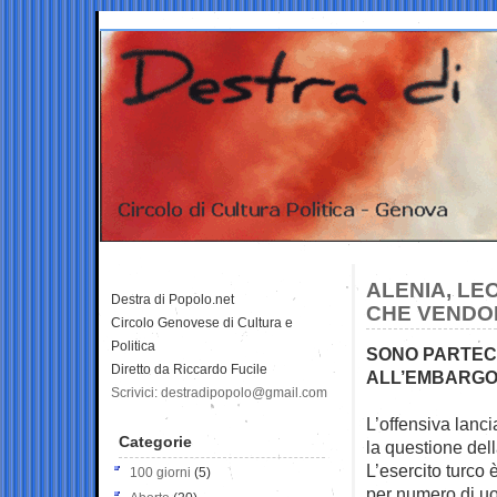
ALENIA, LE
Destra di Popolo.net
CHE VENDO
Circolo Genovese di Cultura e
Politica
SONO PARTECI
Diretto da Riccardo Fucile
ALL’EMBARG
Scrivici: destradipopolo@gmail.com
L’offensiva lanci
Categorie
la questione dell
L’esercito turco
100 giorni
(5)
per numero di u