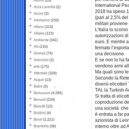
Aborto
(20)
International Pe
Acca Larentia
(2)
2018 ha speso 19
Alcool
(3)
(pari al 2,5% del
Alemanno
(150)
militari proviene
Alfano
(315)
L’Italia lo scor
Alitalia
(123)
autorizzazioni di
Ambiente
(341)
euro. E mentre a
AN
(210)
fermato l’esporta
una decisione.
Animali
(74)
E se non lo ha f
Arancioni
(2)
vendono armi alla
arte
(175)
Ma quali sono le
Attentato
(329)
Secondo la Rete 
Auguri
(13)
diversi elicotter
Batini
(3)
TAI, la Turkish 
Berlusconi
(4.295)
Si tratta di elic
Bersani
(234)
coproduzione deg
Biasotti
(12)
una società che 
Boldrini
(4)
è entrata a far p
Bossi
(1.221)
azionista di Leo
interno oltre ad
Brambilla
(38)