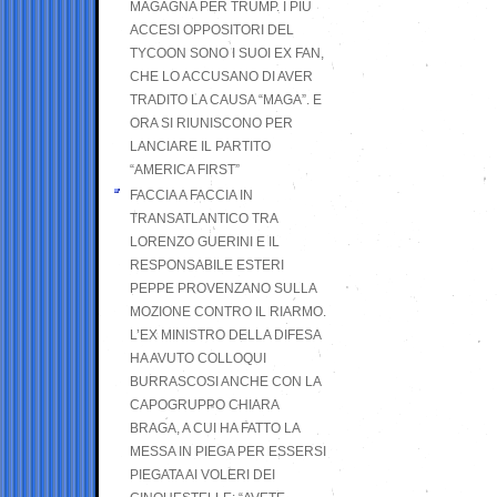
MAGAGNA PER TRUMP. I PIÙ
ACCESI OPPOSITORI DEL
TYCOON SONO I SUOI EX FAN,
CHE LO ACCUSANO DI AVER
TRADITO LA CAUSA “MAGA”. E
ORA SI RIUNISCONO PER
LANCIARE IL PARTITO
“AMERICA FIRST”
FACCIA A FACCIA IN
TRANSATLANTICO TRA
LORENZO GUERINI E IL
RESPONSABILE ESTERI
PEPPE PROVENZANO SULLA
MOZIONE CONTRO IL RIARMO.
L’EX MINISTRO DELLA DIFESA
HA AVUTO COLLOQUI
BURRASCOSI ANCHE CON LA
CAPOGRUPPO CHIARA
BRAGA, A CUI HA FATTO LA
MESSA IN PIEGA PER ESSERSI
PIEGATA AI VOLERI DEI