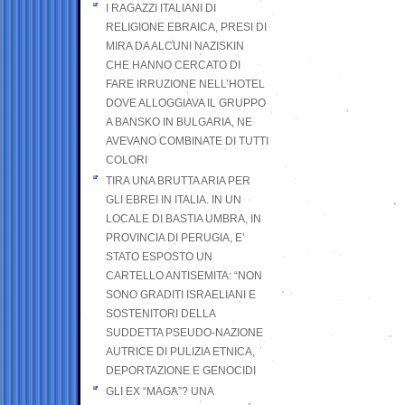
I RAGAZZI ITALIANI DI
RELIGIONE EBRAICA, PRESI DI
MIRA DA ALCUNI NAZISKIN
CHE HANNO CERCATO DI
FARE IRRUZIONE NELL’HOTEL
DOVE ALLOGGIAVA IL GRUPPO
A BANSKO IN BULGARIA, NE
AVEVANO COMBINATE DI TUTTI
COLORI
TIRA UNA BRUTTA ARIA PER
GLI EBREI IN ITALIA. IN UN
LOCALE DI BASTIA UMBRA, IN
PROVINCIA DI PERUGIA, E’
STATO ESPOSTO UN
CARTELLO ANTISEMITA: “NON
SONO GRADITI ISRAELIANI E
SOSTENITORI DELLA
SUDDETTA PSEUDO-NAZIONE
AUTRICE DI PULIZIA ETNICA,
DEPORTAZIONE E GENOCIDI
GLI EX “MAGA”? UNA