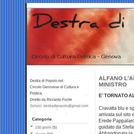
ALFANO L’A
Destra di Popolo.net
MINISTRO
Circolo Genovese di Cultura e
Politica
E’ TORNATO AL
Diretto da Riccardo Fucile
Scrivici: destradipopolo@gmail.com
Cravatta blu e s
arrivata sul sit
Categorie
Erede Pappalardo
guidato da Stef
100 giorni
(5)
Abbandonata la po