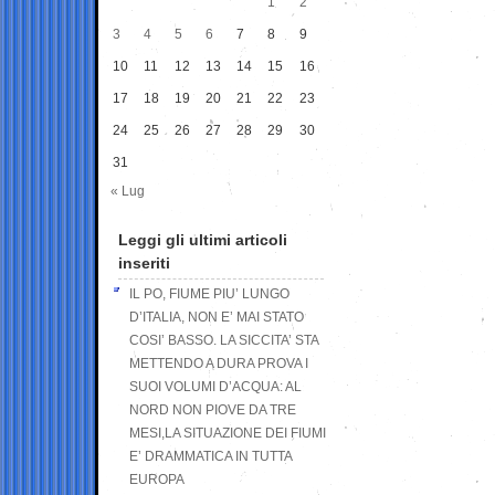
1
2
3
4
5
6
7
8
9
10
11
12
13
14
15
16
17
18
19
20
21
22
23
24
25
26
27
28
29
30
31
« Lug
Leggi gli ultimi articoli
inseriti
IL PO, FIUME PIU’ LUNGO
D’ITALIA, NON E’ MAI STATO
COSI’ BASSO. LA SICCITA’ STA
METTENDO A DURA PROVA I
SUOI VOLUMI D’ACQUA: AL
NORD NON PIOVE DA TRE
MESI,LA SITUAZIONE DEI FIUMI
E’ DRAMMATICA IN TUTTA
EUROPA