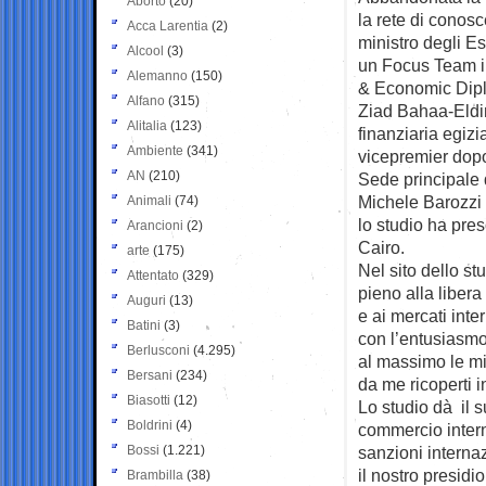
Aborto
(20)
la rete di conos
Acca Larentia
(2)
ministro degli Es
Alcool
(3)
un Focus Team in
Alemanno
(150)
& Economic Diplo
Alfano
(315)
Ziad Bahaa-Eldin
Alitalia
(123)
finanziaria egiz
Ambiente
(341)
vicepremier dopo 
AN
(210)
Sede principale d
Michele Barozzi 1
Animali
(74)
lo studio ha pres
Arancioni
(2)
Cairo.
arte
(175)
Nel sito dello s
Attentato
(329)
pieno alla liber
Auguri
(13)
e ai mercati int
Batini
(3)
con l’entusiasmo 
Berlusconi
(4.295)
al massimo le mie
Bersani
(234)
da me ricoperti 
Biasotti
(12)
Lo studio dà il s
Boldrini
(4)
commercio intern
Bossi
(1.221)
sanzioni internaz
il nostro presidi
Brambilla
(38)