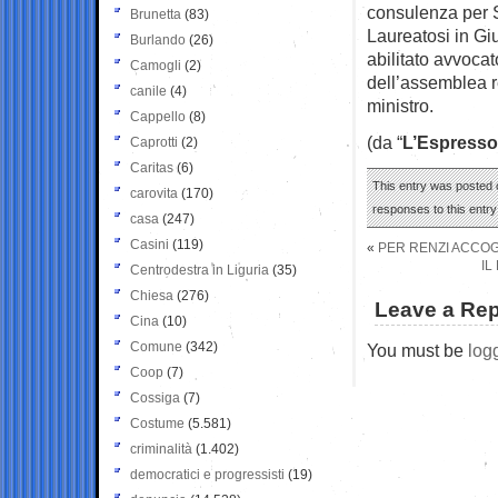
consulenza per St
Brunetta
(83)
Laureatosi in Giu
Burlando
(26)
abilitato avvoca
Camogli
(2)
dell’assemblea r
canile
(4)
ministro.
Cappello
(8)
(da “
L’Espresso
Caprotti
(2)
Caritas
(6)
This entry was posted o
carovita
(170)
responses to this entr
casa
(247)
Casini
(119)
«
PER RENZI ACCOG
IL
Centrodestra in Liguria
(35)
Chiesa
(276)
Leave a Rep
Cina
(10)
Comune
(342)
You must be
log
Coop
(7)
Cossiga
(7)
Costume
(5.581)
criminalità
(1.402)
democratici e progressisti
(19)