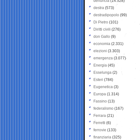
denuncia
(14.528)
destra
(573)
destradipopolo
(99)
Di Pietro
(101)
Diritti civili
(276)
don Gallo
(9)
economia
(2.331)
elezioni
(3.303)
emergenza
(3.077)
Energia
(45)
Esselunga
(2)
Esteri
(784)
Eugenetica
(3)
Europa
(1.314)
Fassino
(13)
federalismo
(167)
Ferrara
(21)
Ferretti
(6)
ferrovie
(133)
finanziaria
(325)