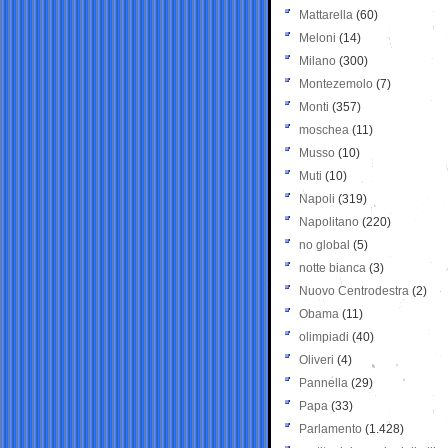
Mattarella
(60)
Meloni
(14)
Milano
(300)
Montezemolo
(7)
Monti
(357)
moschea
(11)
Musso
(10)
Muti
(10)
Napoli
(319)
Napolitano
(220)
no global
(5)
notte bianca
(3)
Nuovo Centrodestra
(2)
Obama
(11)
olimpiadi
(40)
Oliveri
(4)
Pannella
(29)
Papa
(33)
Parlamento
(1.428)