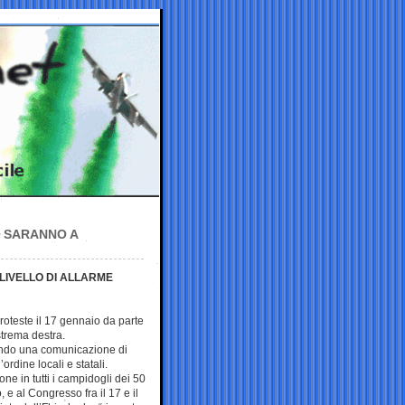
I SARANNO A
L LIVELLO DI ALLARME
proteste il 17 gennaio da parte
trema destra.
tando una comunicazione di
’ordine locali e statali.
one in tutti i campidogli dei 50
, e al Congresso fra il 17 e il