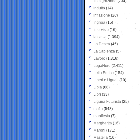
Immigrazione
(734)
indulto
(14)
inflazione
(26)
Ingroia
(15)
Interviste
(16)
la casta
(1.394)
La Destra
(45)
La Sapienza
(5)
Lavoro
(1.316)
LegaNord
(2.411)
Letta Enrico
(154)
Liberi e Uguali
(10)
Libia
(68)
Libri
(33)
Liguria Futurista
(25)
mafia
(543)
manifesto
(7)
Margherita
(16)
Maroni
(171)
Mastella
(16)