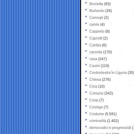
Brunetta
(83)
Burlando
(26)
Camogli
(2)
canile
(4)
Cappello
(8)
Caprotti
(2)
Caritas
(6)
carovita
(170)
casa
(247)
Casini
(119)
Centrodestra in Liguria
(35
Chiesa
(276)
Cina
(10)
Comune
(342)
Coop
(7)
Cossiga
(7)
Costume
(5.581)
criminalità
(1.402)
democratici e progressisti
(