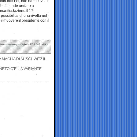
iata dall’Fbi, che ha “ricevuto
che intende andare a
manifestazione il 17.
possibilità di una rivolta nel
 rimuovere il presidente con il
nses to this entry through the
RSS 2.0
feed. You
 MAGLIA DI AUSCHWITZ IL
NETO C’E’ LA VARIANTE