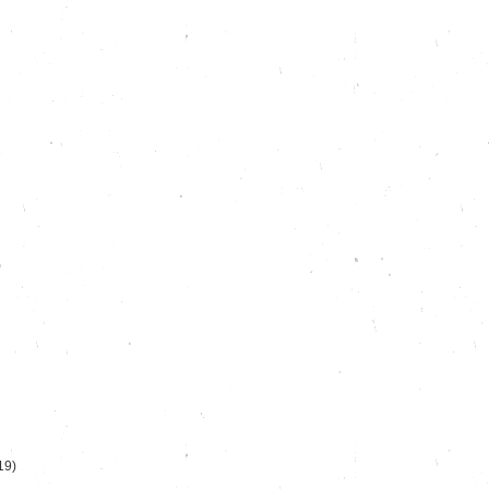
)
19)