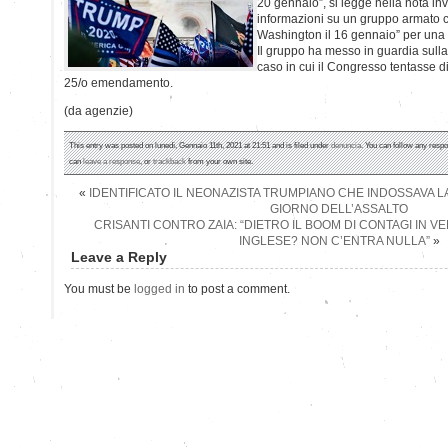
20 gennaio”, si legge nella nota inv
informazioni su un gruppo armato 
Washington il 16 gennaio” per una 
Il gruppo ha messo in guardia sulla 
caso in cui il Congresso tentasse di
25/o emendamento.
(da agenzie)
This entry was posted on lunedì, Gennaio 11th, 2021 at 21:51 and is filed under
denuncia
. You can follow any respo
can
leave a response
, or
trackback
from your own site.
«
IDENTIFICATO IL NEONAZISTA TRUMPIANO CHE INDOSSAVA LA
GIORNO DELL’ASSALTO
CRISANTI CONTRO ZAIA: “DIETRO IL BOOM DI CONTAGI IN VE
INGLESE? NON C’ENTRA NULLA”
»
Leave a Reply
You must be
logged in
to post a comment.