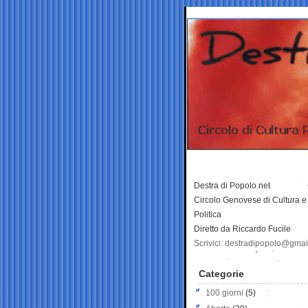
Destra di Popolo.net
Circolo Genovese di Cultura e
Politica
Diretto da Riccardo Fucile
Scrivici: destradipopolo@gma
Categorie
100 giorni
(5)