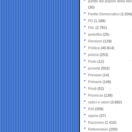
partito del popolo della libe
(30)
Partito Democratico
(1.034)
PD
(1.188)
PdL
(2.781)
pedofilia
(25)
Pensioni
(129)
Politica
(40.814)
polizia
(253)
Porto
(12)
povertà
(502)
Presepe
(14)
Primarie
(149)
Prodi
(52)
Provincia
(139)
radici e valori
(3.682)
RAI
(359)
rapine
(37)
Razzismo
(1.410)
Referendum
(200)