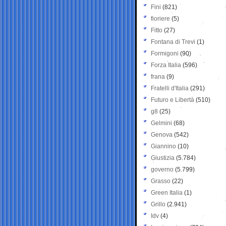
Fini
(821)
fioriere
(5)
Fitto
(27)
Fontana di Trevi
(1)
Formigoni
(90)
Forza Italia
(596)
frana
(9)
Fratelli d'Italia
(291)
Futuro e Libertà
(510)
g8
(25)
Gelmini
(68)
Genova
(542)
Giannino
(10)
Giustizia
(5.784)
governo
(5.799)
Grasso
(22)
Green Italia
(1)
Grillo
(2.941)
Idv
(4)