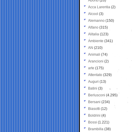
Aborto
(20)
Acca Larentia
(2)
Alcool
(3)
Alemanno
(150)
Alfano
(315)
Alitalia
(123)
Ambiente
(341)
AN
(210)
Animali
(74)
Arancioni
(2)
arte
(175)
Attentato
(329)
Auguri
(13)
Batini
(3)
Berlusconi
(4.295)
Bersani
(234)
Biasotti
(12)
Boldrini
(4)
Bossi
(1.221)
Brambilla
(38)