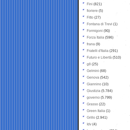
Fini
(821)
fioriere
(5)
Fitto
(27)
Fontana di Trevi
(1)
Formigoni
(90)
Forza Italia
(596)
frana
(9)
Fratelli d'Italia
(291)
Futuro e Libertà
(510)
g8
(25)
Gelmini
(68)
Genova
(542)
Giannino
(10)
Giustizia
(5.784)
governo
(5.799)
Grasso
(22)
Green Italia
(1)
Grillo
(2.941)
Idv
(4)