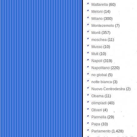
Mattarella
(60)
Meloni
(14)
Milano
(300)
Montezemolo
(7)
Monti
(357)
moschea
(11)
Musso
(10)
Muti
(10)
Napoli
(319)
Napolitano
(220)
no global
(5)
notte bianca
(3)
Nuovo Centrodestra
(2)
Obama
(11)
olimpiadi
(40)
Oliveri
(4)
Pannella
(29)
Papa
(33)
Parlamento
(1.428)