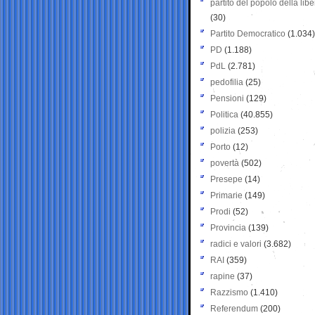
partito del popolo della libe
(30)
Partito Democratico
(1.034)
PD
(1.188)
PdL
(2.781)
pedofilia
(25)
Pensioni
(129)
Politica
(40.855)
polizia
(253)
Porto
(12)
povertà
(502)
Presepe
(14)
Primarie
(149)
Prodi
(52)
Provincia
(139)
radici e valori
(3.682)
RAI
(359)
rapine
(37)
Razzismo
(1.410)
Referendum
(200)