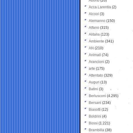
Aborto
(20)
Acca Larentia
(2)
Alcool
(3)
Alemanno
(150)
Alfano
(315)
Alitalia
(123)
Ambiente
(341)
AN
(210)
Animali
(74)
Arancioni
(2)
arte
(175)
Attentato
(329)
Auguri
(13)
Batini
(3)
Berlusconi
(4.295)
Bersani
(234)
Biasotti
(12)
Boldrini
(4)
Bossi
(1.221)
Brambilla
(38)