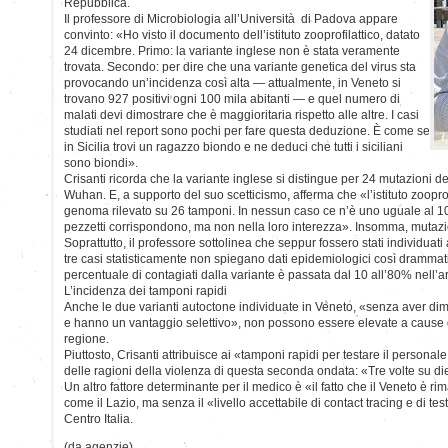
Repubblica.
Il professore di Microbiologia all’Università di Padova appare
convinto: «Ho visto il documento dell’istituto zooprofilattico, datato
24 dicembre. Primo: la variante inglese non è stata veramente
trovata. Secondo: per dire che una variante genetica del virus sta
provocando un’incidenza così alta — attualmente, in Veneto si
trovano 927 positivi ogni 100 mila abitanti — e quel numero di
malati devi dimostrare che è maggioritaria rispetto alle altre. I casi
studiati nel report sono pochi per fare questa deduzione. È come se
in Sicilia trovi un ragazzo biondo e ne deduci che tutti i siciliani
sono biondi».
Crisanti ricorda che la variante inglese si distingue per 24 mutazioni d
Wuhan. E, a supporto del suo scetticismo, afferma che «l’istituto zooprof
genoma rilevato su 26 tamponi. In nessun caso ce n’è uno uguale al 10
pezzetti corrispondono, ma non nella loro interezza». Insomma, mutazio
Soprattutto, il professore sottolinea che seppur fossero stati individuati
tre casi statisticamente non spiegano dati epidemiologici così drammatici
percentuale di contagiati dalla variante è passata dal 10 all’80% nell’
L’incidenza dei tamponi rapidi
Anche le due varianti autoctone individuate in Veneto, «senza aver di
e hanno un vantaggio selettivo», non possono essere elevate a cause 
regione.
Piuttosto, Crisanti attribuisce ai «tamponi rapidi per testare il person
delle ragioni della violenza di questa seconda ondata: «Tre volte su di
Un altro fattore determinante per il medico è «il fatto che il Veneto è r
come il Lazio, ma senza il «livello accettabile di contact tracing e di te
Centro Italia.
(da agenzie)