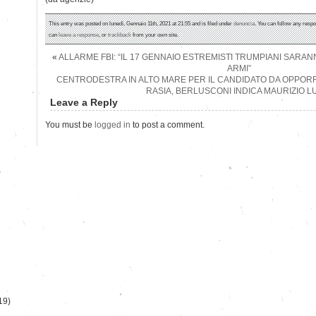
This entry was posted on lunedì, Gennaio 11th, 2021 at 21:55 and is filed under
denuncia
. You can follow any respo
can
leave a response
, or
trackback
from your own site.
«
ALLARME FBI: “IL 17 GENNAIO ESTREMISTI TRUMPIANI SARA
ARMI”
CENTRODESTRA IN ALTO MARE PER IL CANDIDATO DA OPPORRE
RASIA, BERLUSCONI INDICA MAURIZIO L
Leave a Reply
You must be
logged in
to post a comment.
)
19)