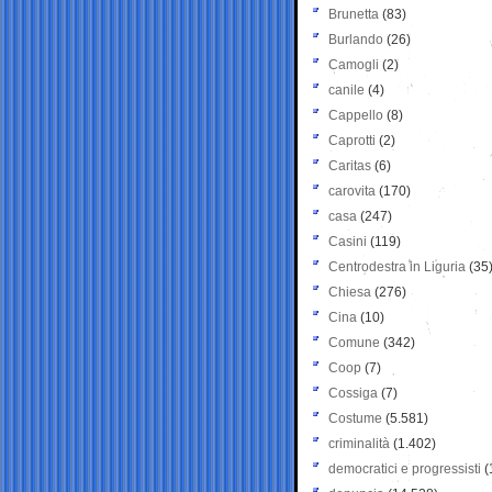
Brunetta
(83)
Burlando
(26)
Camogli
(2)
canile
(4)
Cappello
(8)
Caprotti
(2)
Caritas
(6)
carovita
(170)
casa
(247)
Casini
(119)
Centrodestra in Liguria
(35
Chiesa
(276)
Cina
(10)
Comune
(342)
Coop
(7)
Cossiga
(7)
Costume
(5.581)
criminalità
(1.402)
democratici e progressisti
(