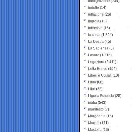
Immigrazione
(734)
indulto
(14)
inflazione
(26)
Ingroia
(15)
Interviste
(16)
la casta
(1.394)
La Destra
(45)
La Sapienza
(5)
Lavoro
(1.316)
LegaNord
(2.411)
Letta Enrico
(154)
Liberi e Uguali
(10)
Libia
(68)
Libri
(33)
Liguria Futurista
(25)
mafia
(543)
manifesto
(7)
Margherita
(16)
Maroni
(171)
Mastella
(16)