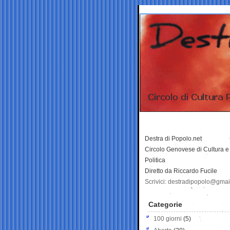
Destra di Popolo.net
Circolo Genovese di Cultura e
Politica
Diretto da Riccardo Fucile
Scrivici: destradipopolo@gma
Categorie
100 giorni
(5)