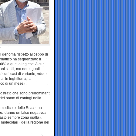
el genoma rispetto al ceppo di
ilattico ha sequenziato il
0% a quello inglese. Alcuni
ni simili, ma non uguali.
 alcuni casi di variante, «due o
. In Inghilterra, la
arco di un mese».
mostrato che sono predominanti
del boom di contagi nella
ale medico e delle Rsa» una
eci danno un falso negativo».
imasto sempre zona gialla»,
st molecolari» della regione del