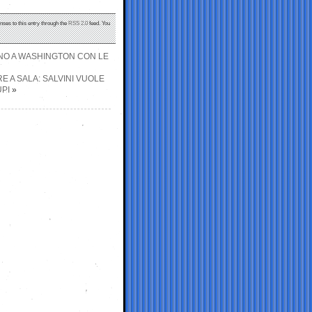
nses to this entry through the
RSS 2.0
feed. You
NNO A WASHINGTON CON LE
 A SALA: SALVINI VUOLE
UPI
»