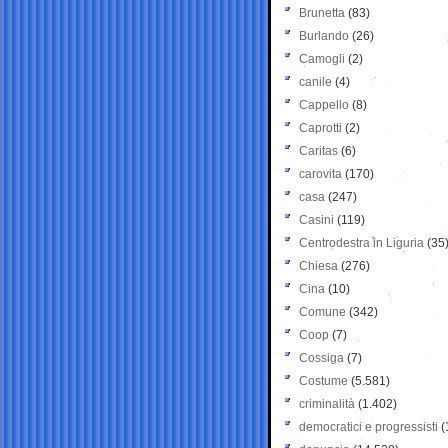
Brunetta
(83)
Burlando
(26)
Camogli
(2)
canile
(4)
Cappello
(8)
Caprotti
(2)
Caritas
(6)
carovita
(170)
casa
(247)
Casini
(119)
Centrodestra in Liguria
(35
Chiesa
(276)
Cina
(10)
Comune
(342)
Coop
(7)
Cossiga
(7)
Costume
(5.581)
criminalità
(1.402)
democratici e progressisti
(