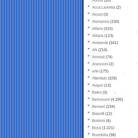
Aborto
(20)
Acca Larentia
(2)
Alcool
(3)
Alemanno
(150)
Alfano
(315)
Alitalia
(123)
Ambiente
(341)
AN
(210)
Animali
(74)
Arancioni
(2)
arte
(175)
Attentato
(329)
Auguri
(13)
Batini
(3)
Berlusconi
(4.295)
Bersani
(234)
Biasotti
(12)
Boldrini
(4)
Bossi
(1.221)
Brambilla
(38)