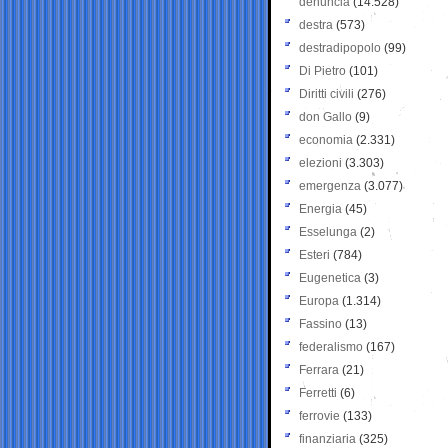
denuncia
(14.528)
destra
(573)
destradipopolo
(99)
Di Pietro
(101)
Diritti civili
(276)
don Gallo
(9)
economia
(2.331)
elezioni
(3.303)
emergenza
(3.077)
Energia
(45)
Esselunga
(2)
Esteri
(784)
Eugenetica
(3)
Europa
(1.314)
Fassino
(13)
federalismo
(167)
Ferrara
(21)
Ferretti
(6)
ferrovie
(133)
finanziaria
(325)