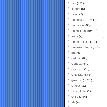
Fini
(821)
fioriere
(5)
Fitto
(27)
Fontana di Trevi
(1)
Formigoni
(90)
Forza Italia
(596)
frana
(9)
Fratelli d'Italia
(291)
Futuro e Libertà
(510)
g8
(25)
Gelmini
(68)
Genova
(542)
Giannino
(10)
Giustizia
(5.784)
governo
(5.799)
Grasso
(22)
Green Italia
(1)
Grillo
(2.941)
Idv
(4)