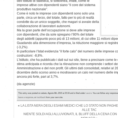
dell’Istituto di statistica, si sottolinea, infatti, come le
imprese attive con dipendenti siano “il core del sistema
produttivo nazionale”.
Come è noto le imprese con dipendenti sono solo una
parte, circa un terzo, del totale, fatto per lo più di realtà
condotte da un unico soggetto, che magari si avvale della
collaborazione di lavoratori autonomi.
Ma la gran parte dell’occupazione si deve alle imprese
con dipendenti, che da sole spiegano l’80% del totale
degli addetti (appunto poco più di 13 milioni, di cui oltre 11 milioni dipe
Guadando alla dimensione d’impresa, la riduzione maggiore si registra 
(-3,2%).
In particolare l’Istat evidenzia “il forte calo” del numero delle imprese 
costruzioni: -8,8%.
L’Istituto, che ha pubblicato i dati sul sui sito, tiene a precisare come le c
stima anticipata e ricorda che la rilevazione non comprende i settori del
Amministrazione e del non profit. Gli ultimi dati consolidati, relativi al 20
dicembre dello scorso anno e mostravano un calo nel numero delle imp
ancora più forte, pari al 3,7%.
(da agenzie)
This entry was posted on sabato, Agosto 8th, 2015 at 20:34 and is filed under
Lavoro
. You can follow any responses
leave a response
, or
trackback
from your own site.
«
LA LISTA NERA DEGLI ESAMI MEDICI CHE LO STATO NON PAGHER
ALLE TAC
NIENTE SOLDI AGLI ALLUVIONATI, IL BLUFF DELLA CENA CON 