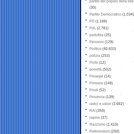
partito del popolo della libe
(30)
Partito Democratico
(1.034)
PD
(1.188)
PdL
(2.781)
pedofilia
(25)
Pensioni
(129)
Politica
(40.833)
polizia
(253)
Porto
(12)
povertà
(502)
Presepe
(14)
Primarie
(149)
Prodi
(52)
Provincia
(139)
radici e valori
(3.682)
RAI
(359)
rapine
(37)
Razzismo
(1.410)
Referendum
(200)