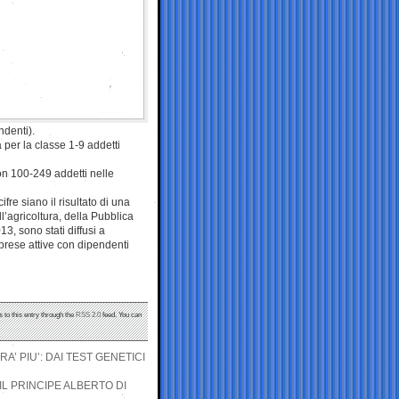
ndenti).
per la classe 1-9 addetti
con 100-249 addetti nelle
ifre siano il risultato di una
l’agricoltura, della Pubblica
13, sono stati diffusi a
rese attive con dipendenti
 to this entry through the
RSS 2.0
feed. You can
A’ PIU’: DAI TEST GENETICI
IL PRINCIPE ALBERTO DI