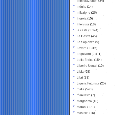
Immigrazione
(734)
indulto
(14)
inflazione
(26)
Ingroia
(15)
Interviste
(16)
la casta
(1.394)
La Destra
(45)
La Sapienza
(5)
Lavoro
(1.316)
LegaNord
(2.411)
Letta Enrico
(154)
Liberi e Uguali
(10)
Libia
(68)
Libri
(33)
Liguria Futurista
(25)
mafia
(543)
manifesto
(7)
Margherita
(16)
Maroni
(171)
Mastella
(16)