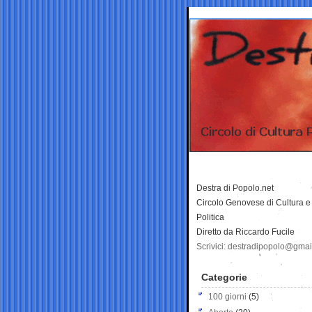
Destra di Popolo.net
Circolo Genovese di Cultura e
Politica
Diretto da Riccardo Fucile
Scrivici: destradipopolo@gma
Categorie
100 giorni
(5)