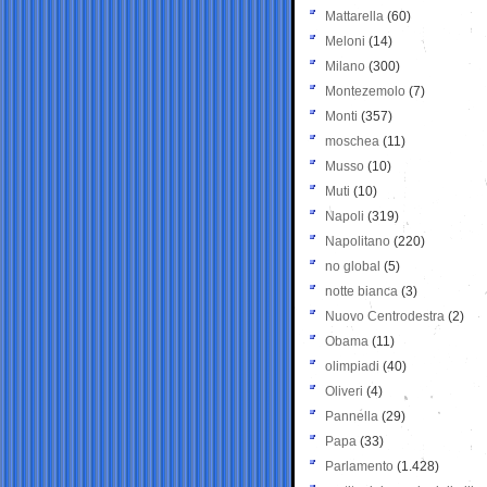
Mattarella
(60)
Meloni
(14)
Milano
(300)
Montezemolo
(7)
Monti
(357)
moschea
(11)
Musso
(10)
Muti
(10)
Napoli
(319)
Napolitano
(220)
no global
(5)
notte bianca
(3)
Nuovo Centrodestra
(2)
Obama
(11)
olimpiadi
(40)
Oliveri
(4)
Pannella
(29)
Papa
(33)
Parlamento
(1.428)